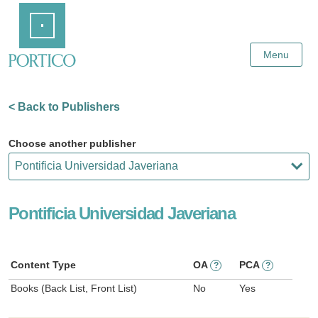
Skip
Home
to
Main
Content
Menu
< Back to Publishers
Choose another publisher
Pontificia Universidad Javeriana
Content Type
OA
PCA
?
?
Books (Back List, Front List)
No
Yes