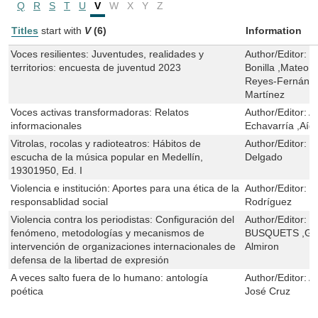
Q
R
S
T
U
V
W
X
Y
Z
Titles
start with
V
(6)
Information
Voces resilientes: Juventudes, realidades y
Author/Editor:
M
territorios: encuesta de juventud 2023
Bonilla ,Mateo 
Reyes-Fernánde
Martínez
Voces activas transformadoras: Relatos
Author/Editor:
A
informacionales
Echavarría ,Aíd
Vitrolas, rocolas y radioteatros: Hábitos de
Author/Editor:
C
escucha de la música popular en Medellín,
Delgado
19301950, Ed. I
Violencia e institución: Aportes para una ética de la
Author/Editor:
M
responsablidad social
Rodríguez
Violencia contra los periodistas: Configuración del
Author/Editor:
M
fenómeno, metodologías y mecanismos de
BUSQUETS ,Germ
intervención de organizaciones internacionales de
Almiron
defensa de la libertad de expresión
A veces salto fuera de lo humano: antología
Author/Editor:
A
poética
José Cruz