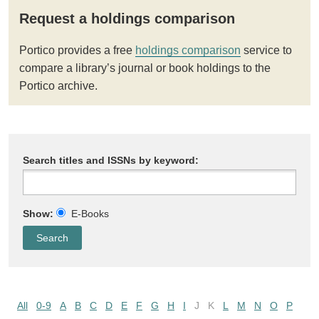
Request a holdings comparison
Portico provides a free
holdings comparison
service to
compare a library’s journal or book holdings to the
Portico archive.
Search titles and ISSNs by keyword:
Show:
E-Books
All
0-9
A
B
C
D
E
F
G
H
I
J
K
L
M
N
O
P