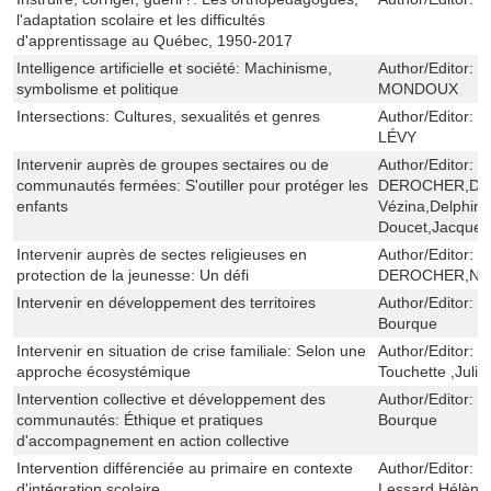
l'adaptation scolaire et les difficultés
d'apprentissage au Québec, 1950-2017
Intelligence artificielle et société: Machinisme,
Author/Editor:
M
symbolisme et politique
MONDOUX
Intersections: Cultures, sexualités et genres
Author/Editor:
S
LÉVY
Intervenir auprès de groupes sectaires ou de
Author/Editor:
L
communautés fermées: S'outiller pour protéger les
DEROCHER,Delph
enfants
Vézina,Delphine
Doucet,Jacque
Intervenir auprès de sectes religieuses en
Author/Editor:
L
protection de la jeunesse: Un défi
DEROCHER,NI
Intervenir en développement des territoires
Author/Editor:
R
Bourque
Intervenir en situation de crise familiale: Selon une
Author/Editor:
R
approche écosystémique
Touchette ,Juli
Intervention collective et développement des
Author/Editor:
C
communautés: Éthique et pratiques
Bourque
d'accompagnement en action collective
Intervention différenciée au primaire en contexte
Author/Editor:
S
d'intégration scolaire
Lessard,Hélène