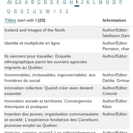
All
0-9
A
B
C
D
E
F
G
H
I
J
K
L
M
N
O
P
Q
R
S
T
U
V
W
X
Y
Z
Titles
start with
I
(23)
Information
Iceland and Images of the North
Author/Editor:
S
Ísleifsson,Danie
Identité et multiplicité en ligne
Author/Editor:
B
Perraton, charl
Ils viennent pour travailler: Enquête
Author/Editor:
L
ethnographique parmi les ouvriers agricoles
migrants au Québec
Innommables, inclassables, ingouvernables: aux
Author/Editor:
R
frontières du social
Dahlia; Grimard
innovation collective: Quand créer avec devient
Author/Editor:
V
essentiel
Colomb
Innovation sociale et territoires: Convergences
Author/Editor:
G
théoriques et pratiques
Klein
Insertion des jeunes, organisation communautaire
Author/Editor:
Y
et société: L'expérience fondatrice des Carrefours
jeunesse-emploi au Québec
Instruire, corriger, guérir?: Les orthopédagogues,
Author/Editor:
J