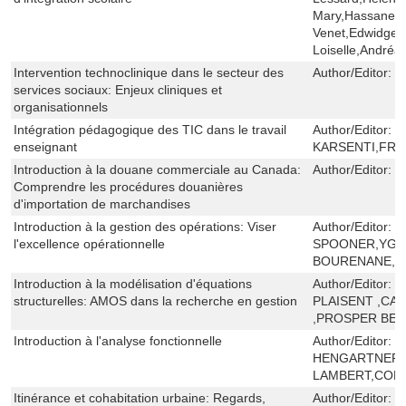
Mary,Hassane Sq
Venet,Edwidge 
Loiselle,Andréa
Intervention technoclinique dans le secteur des
Author/Editor:
D
services sociaux: Enjeux cliniques et
organisationnels
Intégration pédagogique des TIC dans le travail
Author/Editor:
T
enseignant
KARSENTI,FRA
Introduction à la douane commerciale au Canada:
Author/Editor:
G
Comprendre les procédures douanières
d'importation de marchandises
Introduction à la gestion des opérations: Viser
Author/Editor:
M
l'excellence opérationnelle
SPOONER,YGA
BOURENANE,S
Introduction à la modélisation d'équations
Author/Editor:
L
structurelles: AMOS dans la recherche en gestion
PLAISENT ,CA
,PROSPER BE
Introduction à l'analyse fonctionnelle
Author/Editor:
W
HENGARTNER,
LAMBERT,CORI
Itinérance et cohabitation urbaine: Regards,
Author/Editor:
M