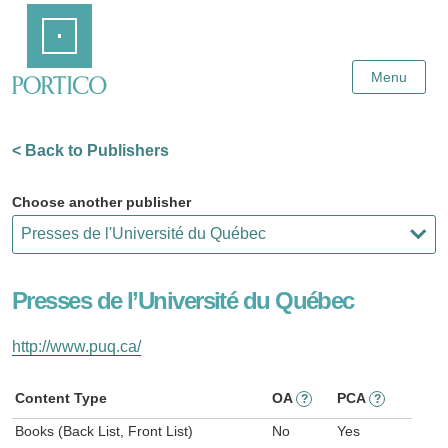
Skip
Home
to
Main
Content
Menu
< Back to Publishers
Choose another publisher
Presses de l’Université du Québec
http://www.puq.ca/
Content Type
OA
PCA
?
?
Books (Back List, Front List)
No
Yes