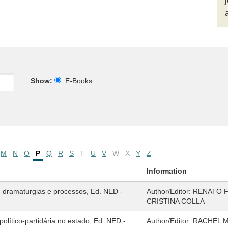
Show:
E-Books
M
N
O
P
Q
R
S
T
U
V
W
X
Y
Z
Information
s, dramaturgias e processos, Ed. NED -
Author/Editor:
RENATO F
CRISTINA COLLA
olítico-partidária no estado, Ed. NED -
Author/Editor:
RACHEL M