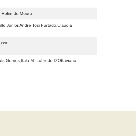
o Rolim de Moura
ullo Junior,André Tosi Furtado,Claudia
azza
ís Gomes,Itala M. Loffredo D’Ottaviano