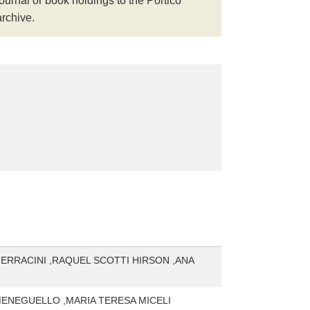
journal or book holdings to the Portico
archive.
ERRACINI ,RAQUEL SCOTTI HIRSON ,ANA
ENEGUELLO ,MARIA TERESA MICELI