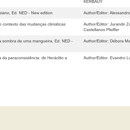
KERBAUY
esiano, Ed. NED - New edition
Author/Editor:
Alessandr
 contexto das mudanças climáticas
Author/Editor:
Jurandir Z
Castellanos Pfeiffer
o à sombra de uma mangueira, Ed. NED -
Author/Editor:
Débora M
 da paraconsistência: de Heráclito a
Author/Editor:
Evandro Lu