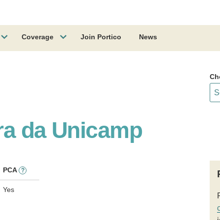
Coverage
Join Portico
News
Ch
ra da Unicamp
PCA
?
Yes