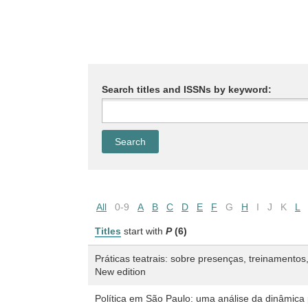
Search titles and ISSNs by keyword:
All
0-9
A
B
C
D
E
F
G
H
I
J
K
L
Titles
start with
P
(6)
Práticas teatrais: sobre presenças, treinamento
New edition
Política em São Paulo: uma análise da dinâmica p