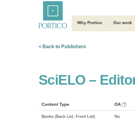
Skip
Home
to
Main
Content
Why Portico
Our work
< Back to Publishers
SciELO – Edito
Content Type
OA
?
Books (Back List, Front List)
No