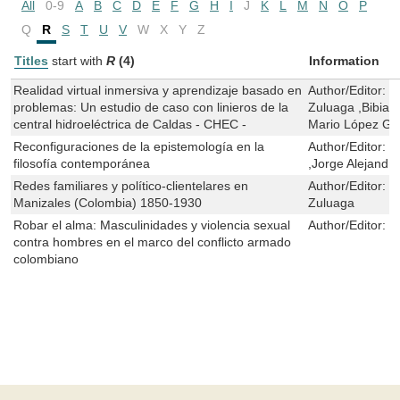
All
0-9
A
B
C
D
E
F
G
H
I
J
K
L
M
N
O
P
Q
R
S
T
U
V
W
X
Y
Z
Titles
start with
R
(4)
Information
Realidad virtual inmersiva y aprendizaje basado en
Author/Editor:
Y
problemas: Un estudio de caso con linieros de la
Zuluaga ,Bibian
central hidroeléctrica de Caldas - CHEC -
Mario López Gut
Reconfiguraciones de la epistemología en la
Author/Editor:
M
filosofía contemporánea
,Jorge Alejandr
Redes familiares y político-clientelares en
Author/Editor:
L
Manizales (Colombia) 1850-1930
Zuluaga
Robar el alma: Masculinidades y violencia sexual
Author/Editor:
G
contra hombres en el marco del conflicto armado
colombiano