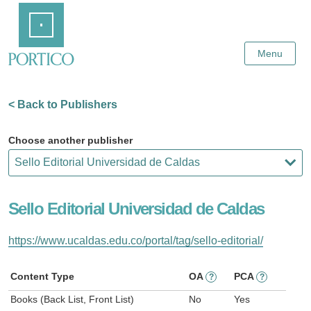
Skip
Home
to
Main
Content
Menu
< Back to Publishers
Choose another publisher
Sello Editorial Universidad de Caldas
https://www.ucaldas.edu.co/portal/tag/sello-editorial/
Content Type
OA
PCA
?
?
Books (Back List, Front List)
No
Yes