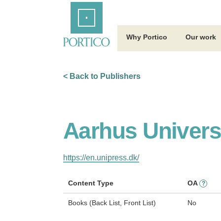
Skip
Home
to
Main
Content
Why Portico
Our work
< Back to Publishers
Aarhus Univers
https://en.unipress.dk/
Content Type
OA
?
Books (Back List, Front List)
No