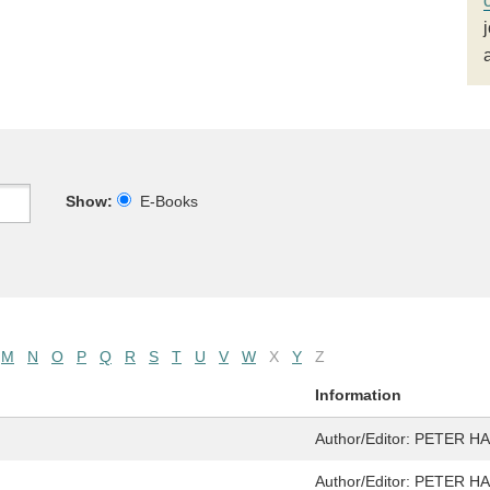
Show:
E-Books
M
N
O
P
Q
R
S
T
U
V
W
X
Y
Z
Information
Author/Editor:
PETER H
Author/Editor:
PETER H