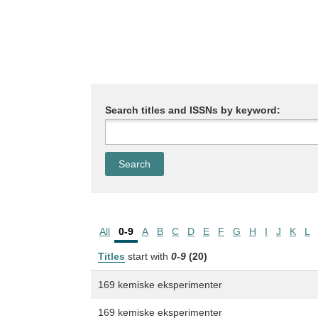
Search titles and ISSNs by keyword:
All
0-9
A
B
C
D
E
F
G
H
I
J
K
L
Titles
start with
0-9
(20)
169 kemiske eksperimenter
169 kemiske eksperimenter