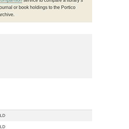
comparison
service to compare a library’s
journal or book holdings to the Portico
archive.
ALD
ALD