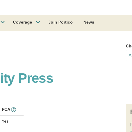
Coverage
Join Portico
News
Ch
ity Press
PCA
?
Yes