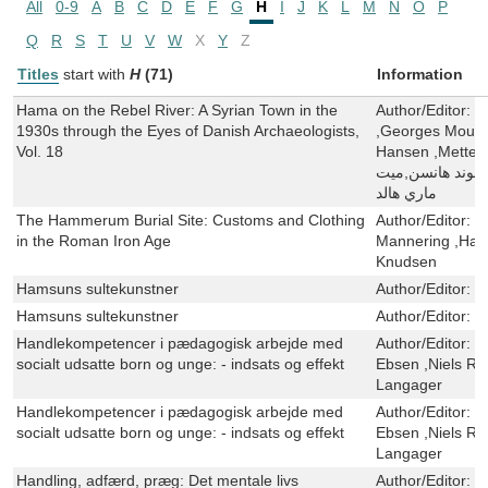
All
0-9
A
B
C
D
E
F
G
H
I
J
K
L
M
N
O
P
Q
R
S
T
U
V
W
X
Y
Z
Titles
start with
H
(71)
Information
Hama on the Rebel River: A Syrian Town in the
Author/Editor:
S
1930s through the Eyes of Danish Archaeologists,
,Georges Moua
Vol. 18
Hansen ,Mette Mari
لوند هانسن,ميت
ماري هالد
The Hammerum Burial Site: Customs and Clothing
Author/Editor:
T
in the Roman Iron Age
Mannering ,Han
Knudsen
Hamsuns sultekunstner
Author/Editor:
P
Hamsuns sultekunstner
Author/Editor:
P
Handlekompetencer i pædagogisk arbejde med
Author/Editor:
B
socialt udsatte born og unge: - indsats og effekt
Ebsen ,Niels R
Langager
Handlekompetencer i pædagogisk arbejde med
Author/Editor:
B
socialt udsatte born og unge: - indsats og effekt
Ebsen ,Niels R
Langager
Handling, adfærd, præg: Det mentale livs
Author/Editor:
B