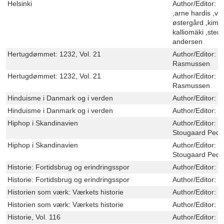
Helsinki
Author/Editor:
d
,arne hardis ,viv
østergård ,kim 
kalliomäki ,sten
andersen
Hertugdømmet: 1232, Vol. 21
Author/Editor:
C
Rasmussen
Hertugdømmet: 1232, Vol. 21
Author/Editor:
C
Rasmussen
Hinduisme i Danmark og i verden
Author/Editor:
M
Hinduisme i Danmark og i verden
Author/Editor:
M
Hiphop i Skandinavien
Author/Editor:
M
Stougaard Pede
Hiphop i Skandinavien
Author/Editor:
M
Stougaard Pede
Historie: Fortidsbrug og erindringsspor
Author/Editor:
B
Historie: Fortidsbrug og erindringsspor
Author/Editor:
B
Historien som værk: Værkets historie
Author/Editor:
D
Historien som værk: Værkets historie
Author/Editor:
D
Historie, Vol. 116
Author/Editor:
P