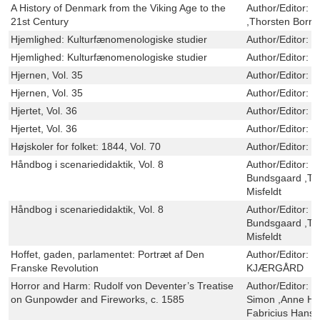
A History of Denmark from the Viking Age to the
Author/Editor:
M
21st Century
,Thorsten Borri
Hjemlighed: Kulturfænomenologiske studier
Author/Editor:
I
Hjemlighed: Kulturfænomenologiske studier
Author/Editor:
I
Hjernen, Vol. 35
Author/Editor:
L
Hjernen, Vol. 35
Author/Editor:
L
Hjertet, Vol. 36
Author/Editor:
D
Hjertet, Vol. 36
Author/Editor:
D
Højskoler for folket: 1844, Vol. 70
Author/Editor:
O
Håndbog i scenariedidaktik, Vol. 8
Author/Editor:
S
Bundsgaard ,Th
Misfeldt
Håndbog i scenariedidaktik, Vol. 8
Author/Editor:
S
Bundsgaard ,Th
Misfeldt
Hoffet, gaden, parlamentet: Portræt af Den
Author/Editor:
J
Franske Revolution
KJÆRGÅRD
Horror and Harm: Rudolf von Deventer’s Treatise
Author/Editor:
L
on Gunpowder and Fireworks, c. 1585
Simon ,Anne Ha
Fabricius Hans