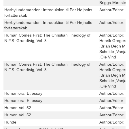
Briggs-Mønsted
Hørbylundemanden: Introduktion til Per Højholts
Author/Editor:
S
forfatterskab
Hørbylundemanden: Introduktion til Per Højholts
Author/Editor:
S
forfatterskab
Human Comes First: The Christian Theology of
Author/Editor:
E
N.F.S. Grundtvig, Vol. 3
Henrik Gregers
,Brian Degn Mår
Schelde ,Vanja 
,Ole Vind
Human Comes First: The Christian Theology of
Author/Editor:
E
N.F.S. Grundtvig, Vol. 3
Henrik Gregers
,Brian Degn Mår
Schelde ,Vanja 
,Ole Vind
Humaniora: Et essay
Author/Editor:
M
Humaniora: Et essay
Author/Editor:
M
Humor, Vol. 52
Author/Editor:
S
Humor, Vol. 52
Author/Editor:
S
Hunde
Author/Editor:
K