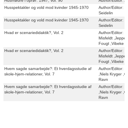
Husmødre i oprør: 1947, Vol. 90
Author/Editor:
A
Husspektakler og vold mod kvinder 1945-1970
Author/Editor:
M
Seidelin
Husspektakler og vold mod kvinder 1945-1970
Author/Editor:
M
Seidelin
Hvad er scenariedidaktik?, Vol. 2
Author/Editor:
T
Misfeldt ,Jepp
Fougt ,Vibeke 
Hvad er scenariedidaktik?, Vol. 2
Author/Editor:
T
Misfeldt ,Jepp
Fougt ,Vibeke 
Hvem sagde samarbejde?: Et hverdagsstudie af
Author/Editor:
K
skole-hjem-relationer, Vol. 7
,Niels Kryger ,C
Ravn
Hvem sagde samarbejde?: Et hverdagsstudie af
Author/Editor:
K
skole-hjem-relationer, Vol. 7
,Niels Kryger ,C
Ravn