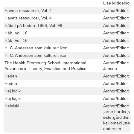
Lise Middelboe
Havets ressourcer, Vol. 4
Author/Editor:
B
Havets ressourcer, Vol. 4
Author/Editor:
B
Håbet på heden: 1866, Vol. 98
Author/Editor:
L
Håb, Vol. 16
Author/Editor:
B
Håb, Vol. 16
Author/Editor:
B
H. C. Andersen som kulturelt ikon
Author/Editor:
A
H. C. Andersen som kulturelt ikon
Author/Editor:
A
The Health Promoting School: International
Author/Editor:
S
Advances in Theory, Evalution and Practice
Jensen
Heden
Author/Editor:
H
Heden
Author/Editor:
H
Hej logik
Author/Editor:
L
Hej logik
Author/Editor:
L
Helsinki
Author/Editor:
d
,arne hardis ,viv
østergård ,kim 
kalliomäki ,sten
andersen