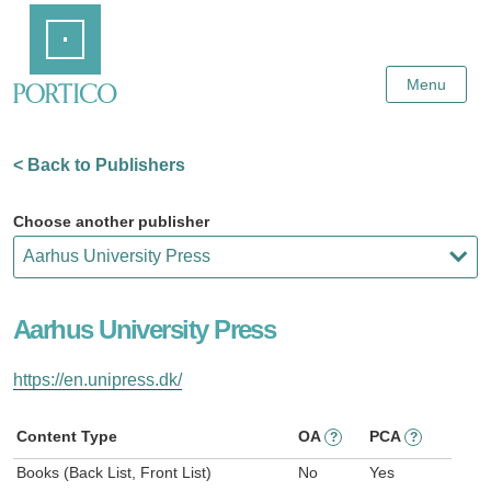
Skip
Home
to
Main
Content
Menu
< Back to Publishers
Choose another publisher
Aarhus University Press
https://en.unipress.dk/
Content Type
OA
PCA
?
?
Books (Back List, Front List)
No
Yes