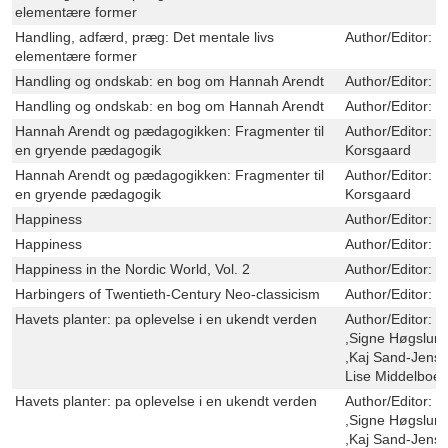
elementære former
Handling, adfærd, præg: Det mentale livs
Author/Editor:
B
elementære former
Handling og ondskab: en bog om Hannah Arendt
Author/Editor:
H
Handling og ondskab: en bog om Hannah Arendt
Author/Editor:
H
Hannah Arendt og pædagogikken: Fragmenter til
Author/Editor:
M
en gryende pædagogik
Korsgaard
Hannah Arendt og pædagogikken: Fragmenter til
Author/Editor:
M
en gryende pædagogik
Korsgaard
Happiness
Author/Editor:
C
Happiness
Author/Editor:
C
Happiness in the Nordic World, Vol. 2
Author/Editor:
C
Harbingers of Twentieth-Century Neo-classicism
Author/Editor:
F
Havets planter: pa oplevelse i en ukendt verden
Author/Editor:
P
,Signe Høgslun
,Kaj Sand-Jense
Lise Middelboe
Havets planter: pa oplevelse i en ukendt verden
Author/Editor:
P
,Signe Høgslun
,Kaj Sand-Jense