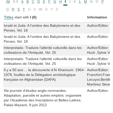
All
0-9
A
B
C
D
E
F
G
H
I
J
K
L
M
N
O
P
Q
R
S
T
U
V
W
X
Y
Z
Titles
start with
I
(6)
Information
Israël et Juda: A l'ombre des Babyloniens et des
Author/Editor:
D
Perses, Vol. 18
Israël et Juda: A l'ombre des Babyloniens et des
Author/Editor:
D
Perses, Vol. 18
Interpretatio. Traduire l'altérité culturelle dans les
Author/Editor:
F
civilisations de l'Antiquité, Vol. 25
Huck ,Sylvie Va
Interpretatio. Traduire l'altérité culturelle dans les
Author/Editor:
F
civilisations de l'Antiquité, Vol. 25
Huck ,Sylvie Va
Il y a 50 ans ... la découverte d’Aï Khanoum: 1964-
Author/Editor:
H
1978, fouilles de la Délégation archéologique
Francfort,Frant
française en Afghanistan (DAFA)
Lecuyot,Bertill
Martinez Sève,
IIIe journée d'études anglo-normandes.
Author/Editor:
M
Adaptation, parodie et autres emplois: organisée
par l'Académie des Inscriptions et Belles-Lettres,
Palais Mazarin, 8 juin 2012