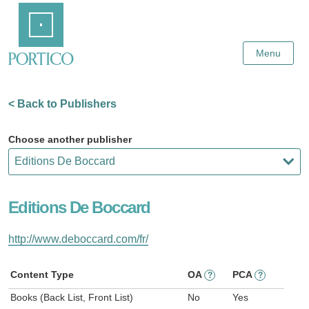
Skip
Home
to
Main
Content
Menu
< Back to Publishers
Choose another publisher
Editions De Boccard
http://www.deboccard.com/fr/
Content Type
OA
PCA
?
?
Books (Back List, Front List)
No
Yes