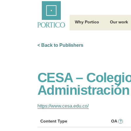
Skip
Home
to
Main
Content
Why Portico
Our work
< Back to Publishers
CESA – Colegio
Administración
https://www.cesa.edu.co/
Content Type
OA
?