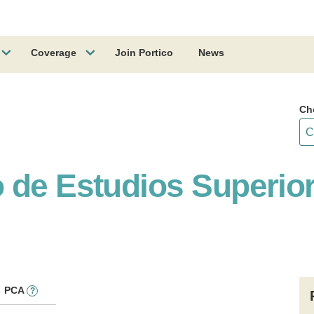
Coverage
Join Portico
News
Ch
 de Estudios Superio
PCA
?