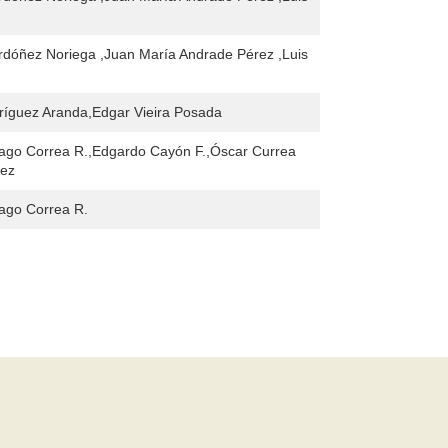
dóñez Noriega ,Juan María Andrade Pérez ,Luis
ríguez Aranda,Edgar Vieira Posada
ago Correa R.,Edgardo Cayón F.,Óscar Currea
uez
ago Correa R.