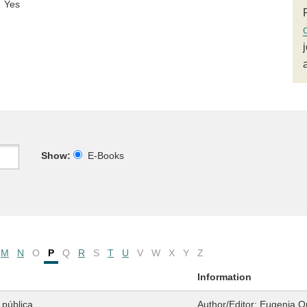
Yes
Show:
E-Books
M
N
O
P
Q
R
S
T
U
V
W
X
Y
Z
Information
 pública
Author/Editor:
Eugenia Or