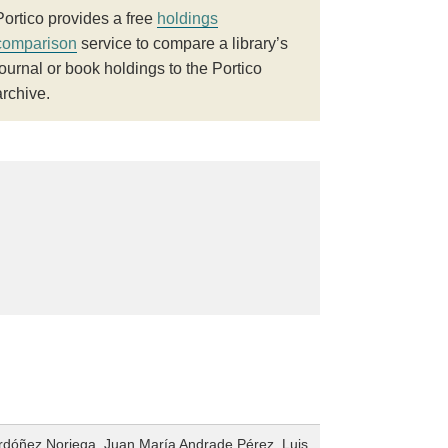
Portico provides a free
holdings
comparison
service to compare a library’s
journal or book holdings to the Portico
archive.
dóñez Noriega ,Juan María Andrade Pérez ,Luis