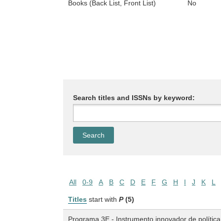
Books (Back List, Front List)
No
Search titles and ISSNs by keyword:
All
0-9
A
B
C
D
E
F
G
H
I
J
K
L
Titles
start with
P
(5)
Programa 3E - Instrumento innovador de política