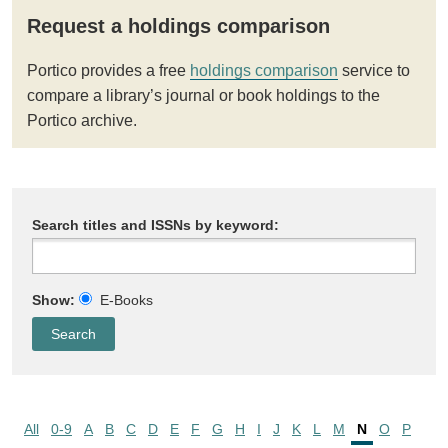
Request a holdings comparison
Portico provides a free
holdings comparison
service to
compare a library’s journal or book holdings to the
Portico archive.
Search titles and ISSNs by keyword:
Show:
E-Books
All
0-9
A
B
C
D
E
F
G
H
I
J
K
L
M
N
O
P