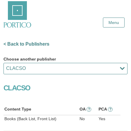
Skip
Home
to
Main
Content
Menu
< Back to Publishers
Choose another publisher
CLACSO
Content Type
OA
PCA
?
?
Books (Back List, Front List)
No
Yes