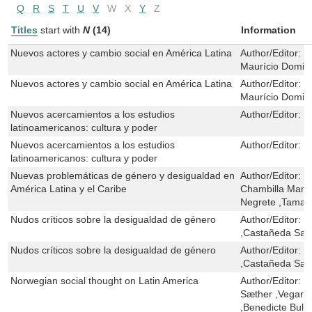
Q
R
S
T
U
V
W
X
Y
Z
Titles
start with
N
(14)
Information
Nuevos actores y cambio social en América Latina
Author/Editor:
E
Maurício Domin
Nuevos actores y cambio social en América Latina
Author/Editor:
E
Maurício Domin
Nuevos acercamientos a los estudios
Author/Editor:
J
latinoamericanos: cultura y poder
Nuevos acercamientos a los estudios
Author/Editor:
J
latinoamericanos: cultura y poder
Nuevas problemáticas de género y desigualdad en
Author/Editor:
I
América Latina y el Caribe
Chambilla Maman
Negrete ,Tamara
Nudos críticos sobre la desigualdad de género
Author/Editor:
M
,Castañeda Sal
Nudos críticos sobre la desigualdad de género
Author/Editor:
M
,Castañeda Sal
Norwegian social thought on Latin America
Author/Editor:
B
Sæther ,Vegard 
,Benedicte Bull 