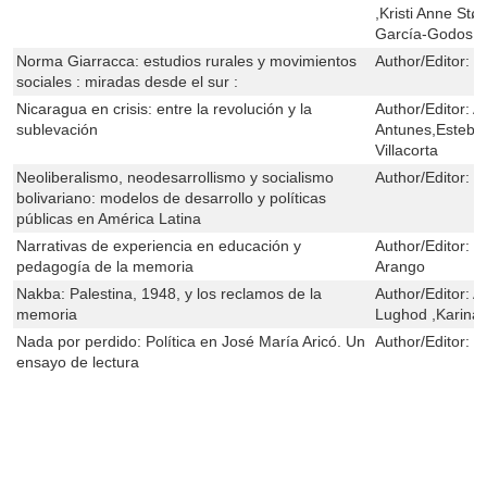
,Kristi Anne Stø
García-Godos
Norma Giarracca: estudios rurales y movimientos
Author/Editor:
M
sociales : miradas desde el sur :
Nicaragua en crisis: entre la revolución y la
Author/Editor:
A
sublevación
Antunes,Esteba
Villacorta
Neoliberalismo, neodesarrollismo y socialismo
Author/Editor:
P
bolivariano: modelos de desarrollo y políticas
públicas en América Latina
Narrativas de experiencia en educación y
Author/Editor:
G
pedagogía de la memoria
Arango
Nakba: Palestina, 1948, y los reclamos de la
Author/Editor:
A
memoria
Lughod ,Karina
Nada por perdido: Política en José María Aricó. Un
Author/Editor:
G
ensayo de lectura