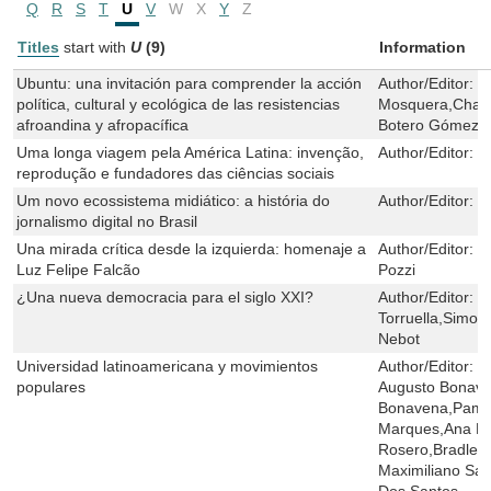
Q
R
S
T
U
V
W
X
Y
Z
Titles
start with
U
(9)
Information
Ubuntu: una invitación para comprender la acción
Author/Editor:
M
política, cultural y ecológica de las resistencias
Mosquera,Charo
afroandina y afropacífica
Botero Gómez,A
Uma longa viagem pela América Latina: invenção,
Author/Editor:
H
reprodução e fundadores das ciências sociais
Um novo ecossistema midiático: a história do
Author/Editor:
R
jornalismo digital no Brasil
Una mirada crítica desde la izquierda: homenaje a
Author/Editor:
R
Luz Felipe Falcão
Pozzi
¿Una nueva democracia para el siglo XXI?
Author/Editor:
J
Torruella,Simo
Nebot
Universidad latinoamericana y movimientos
Author/Editor:
M
populares
Augusto Bonave
Bonavena,Pame
Marques,Ana Mar
Rosero,Bradley H
Maximiliano Sal
Dos Santos