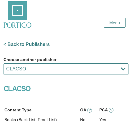
Skip
Home
to
Main
Content
Menu
< Back to Publishers
Choose another publisher
CLACSO
Content Type
OA
PCA
?
?
Books (Back List, Front List)
No
Yes