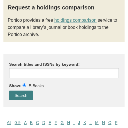
Request a holdings comparison
Portico provides a free
holdings comparison
service to
compare a library’s journal or book holdings to the
Portico archive.
Search titles and ISSNs by keyword:
Show:
E-Books
All
0-9
A
B
C
D
E
F
G
H
I
J
K
L
M
N
O
P