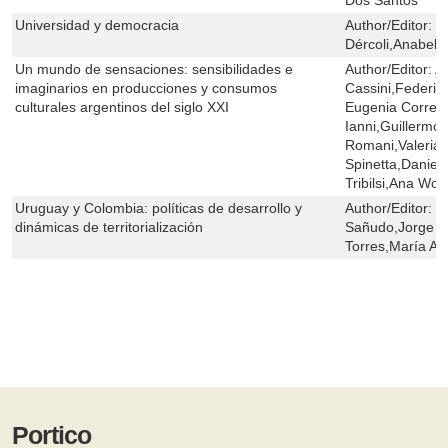
Universidad y democracia
Author/Editor:
D
Dércoli,Anabell
Un mundo de sensaciones: sensibilidades e
Author/Editor:
A
imaginarios en producciones y consumos
Cassini,Federic
culturales argentinos del siglo XXI
Eugenia Correa,
Ianni,Guillermo
Romani,Valeria
Spinetta,Daniel
Tribilsi,Ana Wo
Uruguay y Colombia: políticas de desarrollo y
Author/Editor:
M
dinámicas de territorialización
Sañudo,Jorge Le
Torres,María Al
Portico