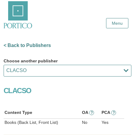
Skip
Home
to
Main
Content
Menu
< Back to Publishers
Choose another publisher
CLACSO
Content Type
OA
PCA
?
?
Books (Back List, Front List)
No
Yes