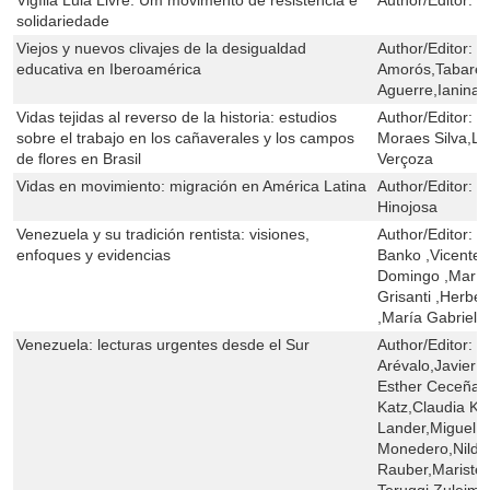
solidariedade
Viejos y nuevos clivajes de la desigualdad
Author/Editor:
M
educativa en Iberoamérica
Amorós,Tabaré
Aguerre,Ianina
Vidas tejidas al reverso de la historia: estudios
Author/Editor:
M
sobre el trabajo en los cañaverales y los campos
Moraes Silva,Lú
de flores en Brasil
Verçoza
Vidas en movimiento: migración en América Latina
Author/Editor:
C
Hinojosa
Venezuela y su tradición rentista: visiones,
Author/Editor:
C
enfoques y evidencias
Banko ,Vicente
Domingo ,María 
Grisanti ,Herbe
,María Gabriela
Venezuela: lecturas urgentes desde el Sur
Author/Editor:
S
Arévalo,Javier B
Esther Ceceña,R
Katz,Claudia Ko
Lander,Miguel 
Monedero,Nildo 
Rauber,Mariste
Teruggi,Zuleima