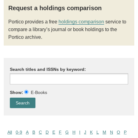
Request a holdings comparison
Portico provides a free
holdings comparison
service to
compare a library’s journal or book holdings to the
Portico archive.
Search titles and ISSNs by keyword:
Show:
E-Books
All
0-9
A
B
C
D
E
F
G
H
I
J
K
L
M
N
O
P