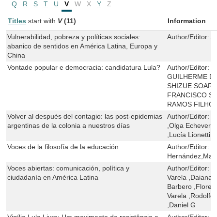
Q
R
S
T
U
V
W
X
Y
Z
Titles
start with
V
(11)
Information
Vulnerabilidad, pobreza y políticas sociales:
Author/Editor:
A
abanico de sentidos en América Latina, Europa y
China
Vontade popular e democracia: candidatura Lula?
Author/Editor:
E
GUILHERME D
SHIZUE SOARE
FRANCISCO SI
RAMOS FILHO
Volver al después del contagio: las post-epidemias
Author/Editor:
Y
argentinas de la colonia a nuestros días
,Olga Echeverrí
,Lucía Lionetti
Voces de la filosofía de la educación
Author/Editor:
I
Hernández,Mari
Voces abiertas: comunicación, política y
Author/Editor:
F
ciudadanía en América Latina
Varela ,Daiana 
Barbero ,Floren
Varela ,Rodolf
,Daniel G
Vigília Lula Livre: Um movimento de resistência e
Author/Editor:
Á