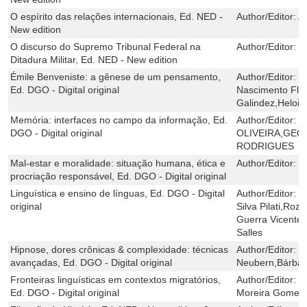
O espírito das relações internacionais, Ed. NED -
Author/Editor:
A
New edition
O discurso do Supremo Tribunal Federal na
Author/Editor:
M
Ditadura Militar, Ed. NED - New edition
Émile Benveniste: a gênese de um pensamento,
Author/Editor:
I
Ed. DGO - Digital original
Nascimento Flo
Galindez,Helois
Memória: interfaces no campo da informação, Ed.
Author/Editor:
E
DGO - Digital original
OLIVEIRA,GE
RODRIGUES
Mal-estar e moralidade: situação humana, ética e
Author/Editor:
J
procriação responsável, Ed. DGO - Digital original
Linguística e ensino de línguas, Ed. DGO - Digital
Author/Editor:
L
original
Silva Pilati,Ro
Guerra Vicente,
Salles
Hipnose, dores crônicas & complexidade: técnicas
Author/Editor:
M
avançadas, Ed. DGO - Digital original
Neubern,Bárbar
Fronteiras linguísticas em contextos migratórios,
Author/Editor:
S
Ed. DGO - Digital original
Moreira Gomes