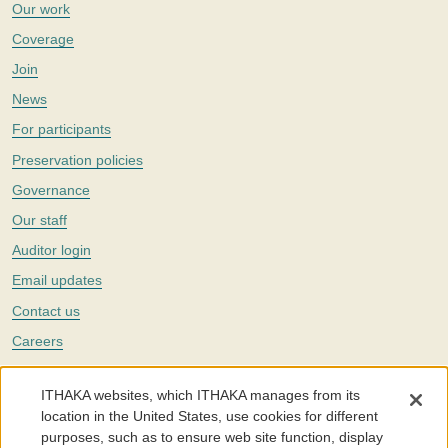
Our work
Coverage
Join
News
For participants
Preservation policies
Governance
Our staff
Auditor login
Email updates
Contact us
Careers
Twitter
ITHAKA websites, which ITHAKA manages from its
The Portico digital preservation service is part of
ITHAKA
, a nonprofit
location in the United States, use cookies for different
with a mission to improve access to knowledge and education for people
purposes, such as to ensure web site function, display
around the world. We believe education is key to the wellbeing of