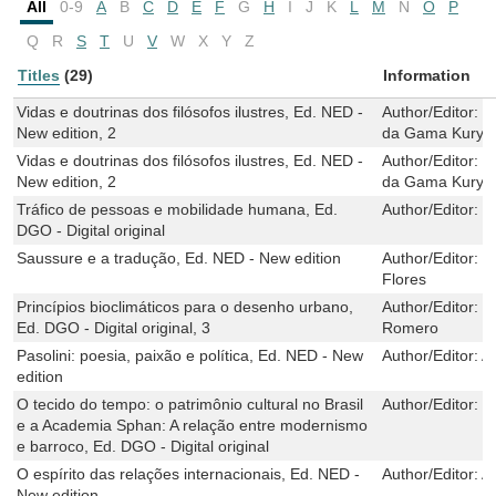
All
0-9
A
B
C
D
E
F
G
H
I
J
K
L
M
N
O
P
Q
R
S
T
U
V
W
X
Y
Z
Titles
(29)
Information
Vidas e doutrinas dos filósofos ilustres, Ed. NED -
Author/Editor:
D
New edition, 2
da Gama Kury
Vidas e doutrinas dos filósofos ilustres, Ed. NED -
Author/Editor:
D
New edition, 2
da Gama Kury
Tráfico de pessoas e mobilidade humana, Ed.
Author/Editor:
M
DGO - Digital original
Saussure e a tradução, Ed. NED - New edition
Author/Editor:
V
Flores
Princípios bioclimáticos para o desenho urbano,
Author/Editor:
M
Ed. DGO - Digital original, 3
Romero
Pasolini: poesia, paixão e política, Ed. NED - New
Author/Editor:
Al
edition
O tecido do tempo: o patrimônio cultural no Brasil
Author/Editor:
M
e a Academia Sphan: A relação entre modernismo
e barroco, Ed. DGO - Digital original
O espírito das relações internacionais, Ed. NED -
Author/Editor:
A
New edition