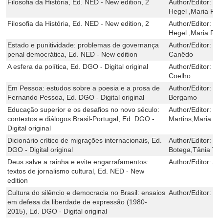
Filosofia da História, Ed. NED - New edition, 2
Author/Editor:
G
Hegel ,Maria R
Filosofia da História, Ed. NED - New edition, 2
Author/Editor:
G
Hegel ,Maria R
Estado e punitividade: problemas de governança
Author/Editor:
D
penal democrática, Ed. NED - New edition
Canêdo
A esfera da política, Ed. DGO - Digital original
Author/Editor:
M
Coelho
Em Pessoa: estudos sobre a poesia e a prosa de
Author/Editor:
S
Fernando Pessoa, Ed. DGO - Digital original
Bergamo
Educação superior e os desafios no novo século:
Author/Editor:
C
contextos e diálogos Brasil-Portugal, Ed. DGO -
Martins,Maria M
Digital original
Dicionário crítico de migrações internacionais, Ed.
Author/Editor:
L
DGO - Digital original
Botega,Tânia To
Deus salve a rainha e evite engarrafamentos:
Author/Editor:
A
textos de jornalismo cultural, Ed. NED - New
edition
Cultura do silêncio e democracia no Brasil: ensaios
Author/Editor:
V
em defesa da liberdade de expressão (1980-
2015), Ed. DGO - Digital original