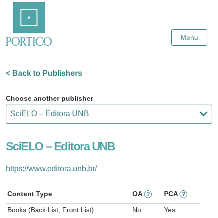
Skip
Home
to
Main
Content
Menu
< Back to Publishers
Choose another publisher
SciELO – Editora UNB
https://www.editora.unb.br/
Content Type
OA
PCA
?
?
Books (Back List, Front List)
No
Yes