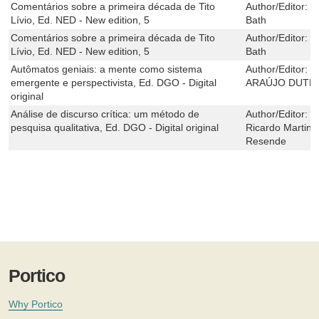
Comentários sobre a primeira década de Tito
Author/Editor:
N
Lívio, Ed. NED - New edition, 5
Bath
Comentários sobre a primeira década de Tito
Author/Editor:
N
Lívio, Ed. NED - New edition, 5
Bath
Autômatos geniais: a mente como sistema
Author/Editor:
L
emergente e perspectivista, Ed. DGO - Digital
ARAÚJO DUTR
original
Análise de discurso crítica: um método de
Author/Editor:
I
pesquisa qualitativa, Ed. DGO - Digital original
Ricardo Martins
Resende
Portico
Why Portico