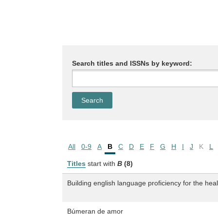
Search titles and ISSNs by keyword:
All
0-9
A
B
C
D
E
F
G
H
I
J
K
L
Titles
start with
B
(8)
Building english language proficiency for the hea
Búmeran de amor