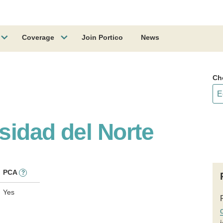
Coverage
Join Portico
News
Ch
rsidad del Norte
PCA
?
Yes