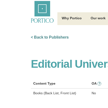
Skip
Home
to
Main
Content
Why Portico
Our work
< Back to Publishers
Editorial Unive
Content Type
OA
?
Books (Back List, Front List)
No