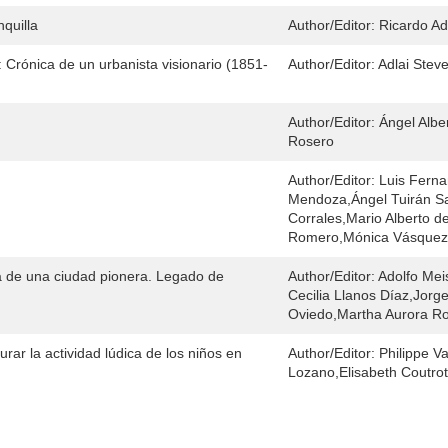
nquilla
Author/Editor:
Ricardo Ad
e: Crónica de un urbanista visionario (1851-
Author/Editor:
Adlai Ste
Author/Editor:
Ángel Albe
Rosero
Author/Editor:
Luis Fern
Mendoza,Ángel Tuirán Sa
Corrales,Mario Alberto d
Romero,Mónica Vásquez A
a de una ciudad pionera. Legado de
Author/Editor:
Adolfo Mei
Cecilia Llanos Díaz,Jorg
Oviedo,Martha Aurora R
urar la actividad lúdica de los niños en
Author/Editor:
Philippe V
Lozano,Elisabeth Coutrot