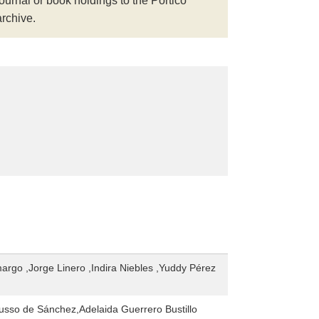
journal or book holdings to the Portico
archive.
argo ,Jorge Linero ,Indira Niebles ,Yuddy Pérez
usso de Sánchez,Adelaida Guerrero Bustillo