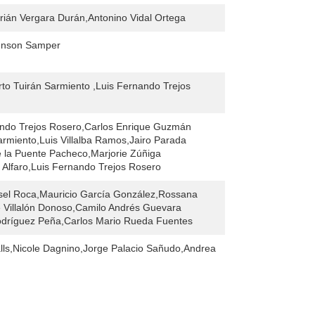
rián Vergara Durán,Antonino Vidal Ortega
venson Samper
rto Tuirán Sarmiento ,Luis Fernando Trejos
ando Trejos Rosero,Carlos Enrique Guzmán
rmiento,Luis Villalba Ramos,Jairo Parada
e la Puente Pacheco,Marjorie Zúñiga
lfaro,Luis Fernando Trejos Rosero
sel Roca,Mauricio García González,Rossana
e Villalón Donoso,Camilo Andrés Guevara
odríguez Peña,Carlos Mario Rueda Fuentes
alls,Nicole Dagnino,Jorge Palacio Sañudo,Andrea