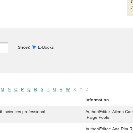
Show:
E-Books
M
N
O
P
Q
R
S
T
U
V
W
X
Y
Z
Information
lth sciences professional
Author/Editor:
Aileen Cam
,Paige Poole
Author/Editor:
Ana Rita R