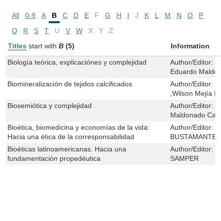
All
0-9
A
B
C
D
E
F
G
H
I
J
K
L
M
N
O
P
Q
R
S
T
U
V
W
X
Y
Z
Titles
start with
B
(5)
Information
Biología teórica, explicaciónes y complejidad
Author/Editor:
J
Eduardo Maldo
Biomineralización de tejidos calcificados
Author/Editor:
E
,Wilson Mejía N
Biosemiótica y complejidad
Author/Editor:
C
Maldonado Cas
Bioética, biomedicina y economías de la vida:
Author/Editor:
B
Hacia una ética de la corresponsabilidad
BUSTAMANTE
Bioéticas latinoamericanas. Hacia una
Author/Editor:
S
fundamentación propedéutica
SAMPER