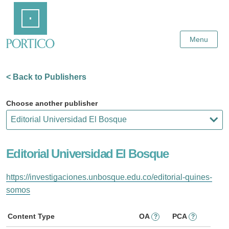
Skip
Home
to
Main
Content
Menu
< Back to Publishers
Choose another publisher
Editorial Universidad El Bosque
https://investigaciones.unbosque.edu.co/editorial-quines-
somos
Content Type
OA
PCA
?
?