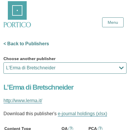
Skip
Home
to
Main
Content
Menu
< Back to Publishers
Choose another publisher
L’Erma di Bretschneider
http://www.lerma.it/
Download this publisher's
e-journal holdings (xlsx)
Content Type
OA
PCA
?
?