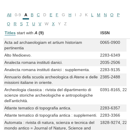
All
0-9
A
B
C
D
E
F
G
H
I
J
K
L
M
N
O
P
Q
R
S
T
U
V
W
X
Y
Z
Titles
start with
A
(9)
ISSN
Acta ad archaeologiam et artium historiam
0065-0900
pertinentia
Alto Medioevo.
2283-6349
Analecta romana instituti danici.
2035-2506
Analecta romana instituti danici : supplementa.
2283-9135
Annuario della scuola archeologica di Atene e delle
2385-2488
missioni italiane in oriente.
Archeologia classica : rivista del dipartimento di
0391-8165, 224
scienze storiche archeologiche e antropologiche
dell'antichità.
Atlante tematico di topografia antica.
2283-6357
Atlante tematico di topografia antica : supplementi.
2283-3366
Automata : rivista di natura, scienza e tecnica del
1828-9274, 224
mondo antico = Journal of Nature, Science and