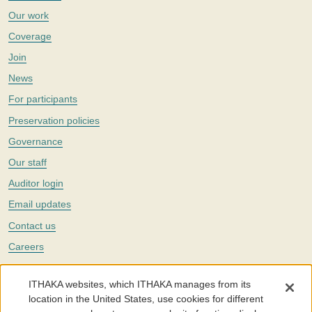
Our work
Coverage
Join
News
For participants
Preservation policies
Governance
Our staff
Auditor login
Email updates
Contact us
Careers
Twitter
ITHAKA websites, which ITHAKA manages from its
The Portico digital preservation service is part of
ITHAKA
, a nonprofit
location in the United States, use cookies for different
with a mission to improve access to knowledge and education for people