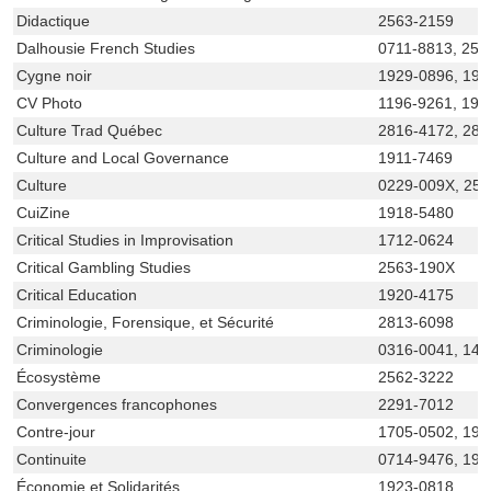
Didactique
2563-2159
Dalhousie French Studies
0711-8813, 256
Cygne noir
1929-0896, 19
CV Photo
1196-9261, 192
Culture Trad Québec
2816-4172, 281
Culture and Local Governance
1911-7469
Culture
0229-009X, 25
CuiZine
1918-5480
Critical Studies in Improvisation
1712-0624
Critical Gambling Studies
2563-190X
Critical Education
1920-4175
Criminologie, Forensique, et Sécurité
2813-6098
Criminologie
0316-0041, 149
Écosystème
2562-3222
Convergences francophones
2291-7012
Contre-jour
1705-0502, 192
Continuite
0714-9476, 192
Économie et Solidarités
1923-0818