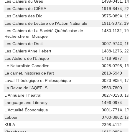
Les Cahiers du Gres
1499-0431, 14
Les Cahiers du CIÉRA
1919-6474, 229
Les Cahiers des Dix
0575-089X, 19
Les Cahiers de Lecture de l'Action Nationale
1911-9372, 192
Les Cahiers de La Société Québécoise de
1480-1132, 192
Recherche en Musique
Les Cahiers de Droit
0007-974X, 19
Les Cahiers Anne Hébert
1488-1276, 229
Les Ateliers de l'Éthique
1718-9977
Le Naturaliste Canadien
0028-0798, 192
Le carnet, histoires de l’art
2819-5949
Laval Théologique et Philosophique
0023-9054, 170
La Revue de l’AQEFLS
2563-7800
L'Annuaire Théâtral
0827-0198, 192
Language and Literacy
1496-0974
L'Actualité Économique
0001-771X, 17
Labour
0700-3862, 191
KULA
2398-4112
Kinephanos
1916-985X