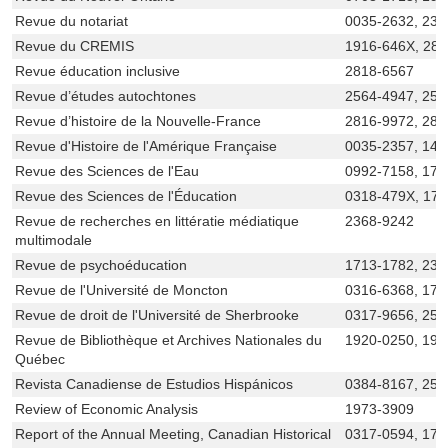
Revue du notariat
0035-2632, 236
Revue du CREMIS
1916-646X, 28
Revue éducation inclusive
2818-6567
Revue d’études autochtones
2564-4947, 256
Revue d’histoire de la Nouvelle-France
2816-9972, 281
Revue d'Histoire de l'Amérique Française
0035-2357, 149
Revue des Sciences de l'Eau
0992-7158, 171
Revue des Sciences de l'Éducation
0318-479X, 17
Revue de recherches en littératie médiatique
2368-9242
multimodale
Revue de psychoéducation
1713-1782, 237
Revue de l'Université de Moncton
0316-6368, 171
Revue de droit de l'Université de Sherbrooke
0317-9656, 256
Revue de Bibliothèque et Archives Nationales du
1920-0250, 192
Québec
Revista Canadiense de Estudios Hispánicos
0384-8167, 256
Review of Economic Analysis
1973-3909
Report of the Annual Meeting, Canadian Historical
0317-0594, 171