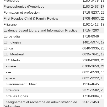
Frontières
1180-3479, 191
Francophonies d'Amérique
1183-2487, 171
Formation et profession
1718-8237, 236
First Peoples Child & Family Review
1708-489X, 22
Filigrane
1192-1412, 191
Evidence Based Library and Information Practice
1715-720X
Eurostudia
1718-8946
Ethnologies
1481-5974, 170
Ethica
0840-9935, 281
Etc. Montreal
0835-7641, 192
ETC Media
2368-030X, 23
Estuaire
0700-365X, 28
Esse
0831-859X, 19
Espace
0821-9222, 192
Environnement Urbain
1916-4645
Entrevous
2371-1582, 237
Entre les Lignes
1710-8004, 192
Enseignement et recherche en administration de
2561-1453
l’éducation