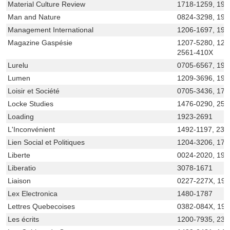
Material Culture Review
1718-1259, 192
Man and Nature
0824-3298, 192
Management International
1206-1697, 191
Magazine Gaspésie
1207-5280, 120
2561-410X
Lurelu
0705-6567, 192
Lumen
1209-3696, 192
Loisir et Société
0705-3436, 170
Locke Studies
1476-0290, 25
Loading
1923-2691
L'Inconvénient
1492-1197, 236
Lien Social et Politiques
1204-3206, 170
Liberte
0024-2020, 192
Liberatio
3078-1671
Liaison
0227-227X, 19
Lex Electronica
1480-1787
Lettres Quebecoises
0382-084X, 19
Les écrits
1200-7935, 237