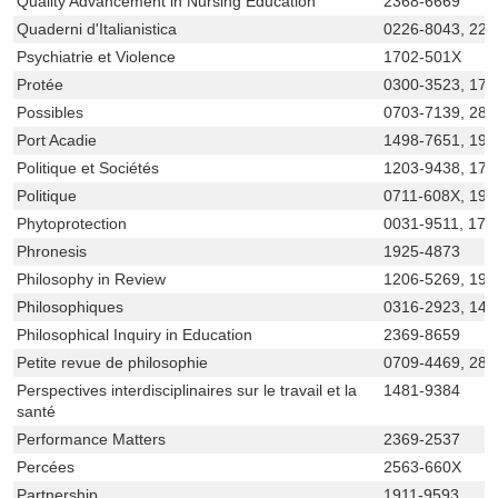
Quality Advancement in Nursing Education
2368-6669
Quaderni d'Italianistica
0226-8043, 229
Psychiatrie et Violence
1702-501X
Protée
0300-3523, 170
Possibles
0703-7139, 281
Port Acadie
1498-7651, 191
Politique et Sociétés
1203-9438, 170
Politique
0711-608X, 191
Phytoprotection
0031-9511, 171
Phronesis
1925-4873
Philosophy in Review
1206-5269, 192
Philosophiques
0316-2923, 149
Philosophical Inquiry in Education
2369-8659
Petite revue de philosophie
0709-4469, 281
Perspectives interdisciplinaires sur le travail et la
1481-9384
santé
Performance Matters
2369-2537
Percées
2563-660X
Partnership
1911-9593