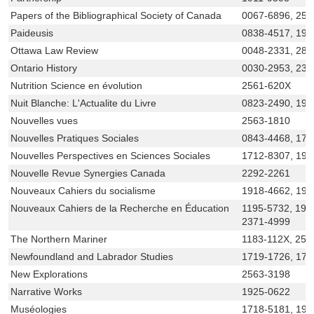
Papers of the Bibliographical Society of Canada
0067-6896, 256
Paideusis
0838-4517, 191
Ottawa Law Review
0048-2331, 281
Ontario History
0030-2953, 237
Nutrition Science en évolution
2561-620X
Nuit Blanche: L'Actualite du Livre
0823-2490, 192
Nouvelles vues
2563-1810
Nouvelles Pratiques Sociales
0843-4468, 170
Nouvelles Perspectives en Sciences Sociales
1712-8307, 191
Nouvelle Revue Synergies Canada
2292-2261
Nouveaux Cahiers du socialisme
1918-4662, 191
Nouveaux Cahiers de la Recherche en Éducation
1195-5732, 191
2371-4999
The Northern Mariner
1183-112X, 256
Newfoundland and Labrador Studies
1719-1726, 171
New Explorations
2563-3198
Narrative Works
1925-0622
Muséologies
1718-5181, 192