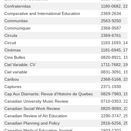
Confraternitas
1180-0682, 229
Comparative and International Education
2369-2634
Communitas
2563-9250
Communiquer
2368-9587
Circula
2369-6761
Circuit
1183-1693, 148
Cinémas
1181-6945, 170
Cine Bulles
0820-8921, 192
Ciel Variable: CV
1711-7682, 192
Ciel variable
0831-3091, 192
Caribou
2368-5166, 236
Captures
2371-1930
Cap Aux Diamants: Revue d'Histoire de Quebec
0829-7983, 192
Canadian University Music Review
0710-0353, 229
Canadian Social Work Review
0820-909X, 23
Canadian Review of Art Education
2290-3747, 256
Canadian Planning and Policy
2816-6256, 25
Canadian Medical Education Journal
1923-1202