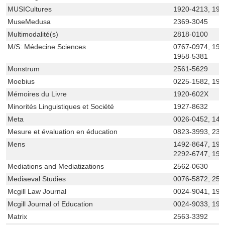
MUSICultures
1920-4213, 192
MuseMedusa
2369-3045
Multimodalité(s)
2818-0100
M/S: Médecine Sciences
0767-0974, 191
1958-5381
Monstrum
2561-5629
Moebius
0225-1582, 192
Mémoires du Livre
1920-602X
Minorités Linguistiques et Société
1927-8632
Meta
0026-0452, 149
Mesure et évaluation en éducation
0823-3993, 236
Mens
1492-8647, 192
2292-6747, 192
Mediations and Mediatizations
2562-0630
Mediaeval Studies
0076-5872, 250
Mcgill Law Journal
0024-9041, 192
Mcgill Journal of Education
0024-9033, 191
Matrix
2563-3392