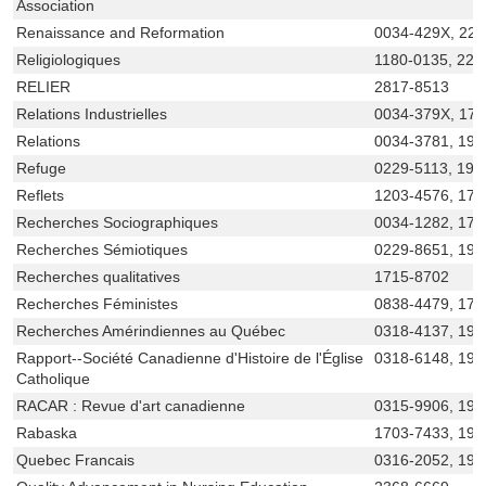
Association
Renaissance and Reformation
0034-429X, 22
Religiologiques
1180-0135, 229
RELIER
2817-8513
Relations Industrielles
0034-379X, 17
Relations
0034-3781, 192
Refuge
0229-5113, 192
Reflets
1203-4576, 171
Recherches Sociographiques
0034-1282, 170
Recherches Sémiotiques
0229-8651, 192
Recherches qualitatives
1715-8702
Recherches Féministes
0838-4479, 170
Recherches Amérindiennes au Québec
0318-4137, 192
Rapport--Société Canadienne d'Histoire de l'Église
0318-6148, 192
Catholique
RACAR : Revue d'art canadienne
0315-9906, 198
Rabaska
1703-7433, 191
Quebec Francais
0316-2052, 192