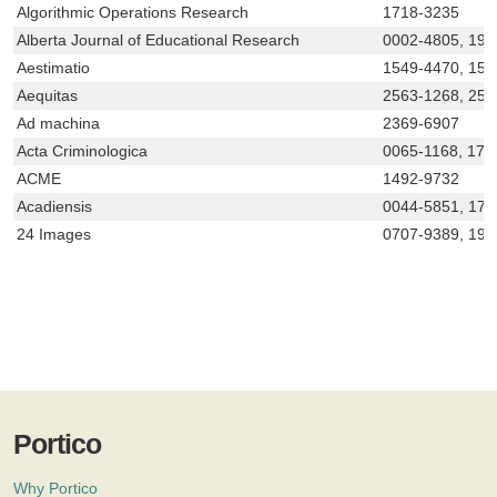
Algorithmic Operations Research
1718-3235
Alberta Journal of Educational Research
0002-4805, 192
Aestimatio
1549-4470, 154
Aequitas
2563-1268, 256
Ad machina
2369-6907
Acta Criminologica
0065-1168, 171
ACME
1492-9732
Acadiensis
0044-5851, 171
24 Images
0707-9389, 192
Portico
Why Portico