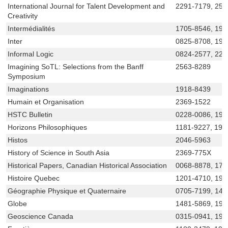
International Journal for Talent Development and
2291-7179, 256
Creativity
Intermédialités
1705-8546, 192
Inter
0825-8708, 192
Informal Logic
0824-2577, 22
Imagining SoTL: Selections from the Banff
2563-8289
Symposium
Imaginations
1918-8439
Humain et Organisation
2369-1522
HSTC Bulletin
0228-0086, 191
Horizons Philosophiques
1181-9227, 192
Histos
2046-5963
History of Science in South Asia
2369-775X
Historical Papers, Canadian Historical Association
0068-8878, 171
Histoire Quebec
1201-4710, 192
Géographie Physique et Quaternaire
0705-7199, 14
Globe
1481-5869, 192
Geoscience Canada
0315-0941, 191