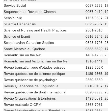
Service Social
0037-2633, 170
Sequences-Le Revue de Cinema
0037-2412, 192
Sens public
1767-9397, 210
Scientia Canadensis
0829-2507, 191
Science of Nursing and Health Practices
2561-7516
Science et Esprit
0316-5345, 256
Scandinavian-Canadian Studies
0823-1796, 281
Santé Mentale au Québec
0383-6320, 170
Romanticism on the Net
1467-1255, 256
Romanticism and Victorianism on the Net
1916-1441
Revue transatlantique d'études suisses
1923-306X
Revue québécoise de science politique
1189-9565, 191
Revue québécoise de psychologie
2560-6530
Revue Québécoise de Linguistique
0710-0167, 170
Revue québécoise de droit international
0828-9999, 256
Revue Organisations & territoires
1493-8871, 256
Revue musicale OICRM
2368-7061
Revue Multidisciplinaire sur l'Emploi, Le
1918-9354