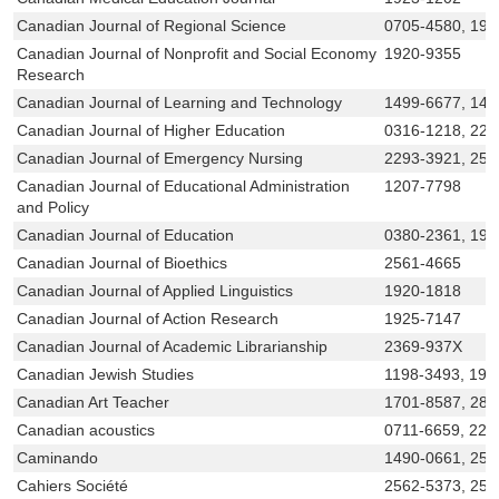
Canadian Journal of Regional Science
0705-4580, 192
Canadian Journal of Nonprofit and Social Economy
1920-9355
Research
Canadian Journal of Learning and Technology
1499-6677, 149
Canadian Journal of Higher Education
0316-1218, 229
Canadian Journal of Emergency Nursing
2293-3921, 256
Canadian Journal of Educational Administration
1207-7798
and Policy
Canadian Journal of Education
0380-2361, 191
Canadian Journal of Bioethics
2561-4665
Canadian Journal of Applied Linguistics
1920-1818
Canadian Journal of Action Research
1925-7147
Canadian Journal of Academic Librarianship
2369-937X
Canadian Jewish Studies
1198-3493, 191
Canadian Art Teacher
1701-8587, 281
Canadian acoustics
0711-6659, 229
Caminando
1490-0661, 256
Cahiers Société
2562-5373, 256