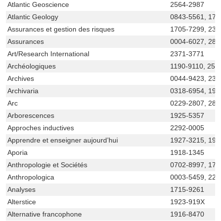
Atlantic Geoscience
2564-2987
Atlantic Geology
0843-5561, 171
Assurances et gestion des risques
1705-7299, 237
Assurances
0004-6027, 281
Art/Research International
2371-3771
Archéologiques
1190-9110, 256
Archives
0044-9423, 236
Archivaria
0318-6954, 192
Arc
0229-2807, 281
Arborescences
1925-5357
Approches inductives
2292-0005
Apprendre et enseigner aujourd’hui
1927-3215, 192
Aporia
1918-1345
Anthropologie et Sociétés
0702-8997, 170
Anthropologica
0003-5459, 229
Analyses
1715-9261
Alterstice
1923-919X
Alternative francophone
1916-8470