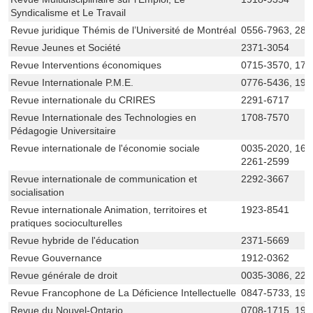
Syndicalisme et Le Travail
Revue juridique Thémis de l’Université de Montréal
0556-7963, 281
Revue Jeunes et Société
2371-3054
Revue Interventions économiques
0715-3570, 171
Revue Internationale P.M.E.
0776-5436, 191
Revue internationale du CRIRES
2291-6717
Revue Internationale des Technologies en
1708-7570
Pédagogie Universitaire
Revue internationale de l'économie sociale
0035-2020, 162
2261-2599
Revue internationale de communication et
2292-3667
socialisation
Revue internationale Animation, territoires et
1923-8541
pratiques socioculturelles
Revue hybride de l'éducation
2371-5669
Revue Gouvernance
1912-0362
Revue générale de droit
0035-3086, 229
Revue Francophone de La Déficience Intellectuelle
0847-5733, 192
Revue du Nouvel-Ontario
0708-1715, 191