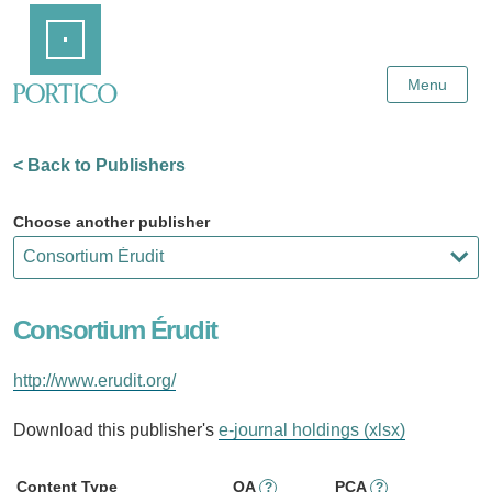
Skip
Home
to
Main
Content
Menu
< Back to Publishers
Choose another publisher
Consortium Érudit
http://www.erudit.org/
Download this publisher's
e-journal holdings (xlsx)
Content Type
OA
PCA
?
?