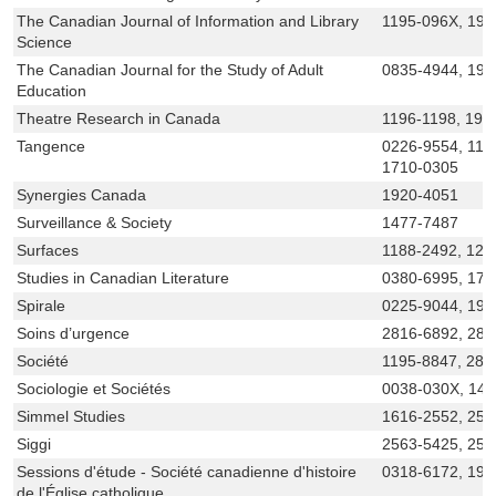
The Canadian Journal of Information and Library
1195-096X, 192
Science
The Canadian Journal for the Study of Adult
0835-4944, 19
Education
Theatre Research in Canada
1196-1198, 191
Tangence
0226-9554, 118
1710-0305
Synergies Canada
1920-4051
Surveillance & Society
1477-7487
Surfaces
1188-2492, 120
Studies in Canadian Literature
0380-6995, 171
Spirale
0225-9044, 192
Soins d’urgence
2816-6892, 281
Société
1195-8847, 281
Sociologie et Sociétés
0038-030X, 14
Simmel Studies
1616-2552, 251
Siggi
2563-5425, 256
Sessions d'étude - Société canadienne d'histoire
0318-6172, 192
de l'Église catholique