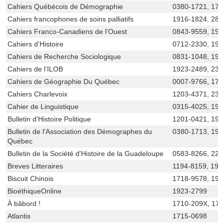
Cahiers Québécois de Démographie
0380-1721, 170
Cahiers francophones de soins palliatifs
1916-1824, 281
Cahiers Franco-Canadiens de l'Ouest
0843-9559, 191
Cahiers d'Histoire
0712-2330, 19
Cahiers de Recherche Sociologique
0831-1048, 192
Cahiers de l’ILOB
1923-2489, 236
Cahiers de Géographie Du Québec
0007-9766, 170
Cahiers Charlevoix
1203-4371, 237
Cahier de Linguistique
0315-4025, 192
Bulletin d'Histoire Politique
1201-0421, 192
Bulletin de l'Association des Démographes du
0380-1713, 192
Québec
Bulletin de la Société d'Histoire de la Guadeloupe
0583-8266, 227
Breves Litteraires
1194-8159, 192
Biscuit Chinois
1718-9578, 192
BioéthiqueOnline
1923-2799
À bâbord !
1710-209X, 17
Atlantis
1715-0698