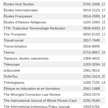
Études Inuit Studies
0701-1008, 170
Études Internationales
0014-2123, 170
Études Françaises
0014-2085, 149
Études d'Histoire Religieuse
1193-199X, 192
TTR: Traduction Terminologie Redaction
0835-8443, 170
The Trumpeter
0832-6193, 170
Travail social
2817-7649
Transcr(é)ation
2816-8895
Téoros
0712-8657, 192
Topiques, études satoriennes
2369-4831
Télescope
1203-3294, 192
tic&société
1961-9510
TicArtToc
2292-101X, 23
Théologiques
1188-7109, 149
Éthique en éducation et en formation
2561-1488
The Wrongful Conviction Law Review
2563-2574
The International Journal of Whole Person Care
2291-918X
The International Indigenous Policy Journal
1916-5781