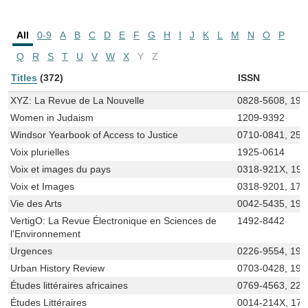
All
0-9
A
B
C
D
E
F
G
H
I
J
K
L
M
N
O
P
Q
R
S
T
U
V
W
X
Y
Z
Titles
(372)
ISSN
XYZ: La Revue de La Nouvelle
0828-5608, 192
Women in Judaism
1209-9392
Windsor Yearbook of Access to Justice
0710-0841, 256
Voix plurielles
1925-0614
Voix et images du pays
0318-921X, 19
Voix et Images
0318-9201, 17
Vie des Arts
0042-5435, 192
VertigO: La Revue Électronique en Sciences de
1492-8442
l'Environnement
Urgences
0226-9554, 192
Urban History Review
0703-0428, 191
Études littéraires africaines
0769-4563, 227
Études Littéraires
0014-214X, 17