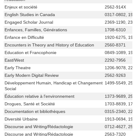
Enjeux et société
2562-914X
English Studies in Canada
0317-0802, 191
Engaged Scholar Journal
2369-1190, 236
Enfances, Familles, Générations
1708-6310
Enfance en Difficulté
1920-6275, 192
Encounters in Theory and History of Education
2560-8371
Education et Francophonie
0849-1089, 191
East/West
2292-7956
Early Theatre
1206-9078, 229
Early Modern Digital Review
2562-9263
Développement Humain, Handicap et Changement
1499-5549, 256
Social
Éducation relative à l'environnement
1373-9689, 256
Drogues, Santé et Société
1703-8839, 170
Documentation et bibliothèques
0315-2340, 229
Diversité Urbaine
1913-0694, 191
Discourse and Writing/Rédactologie
0712-4627, 256
Discourse and Writing/Rédactologie
2563-7320