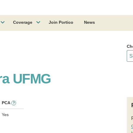
Coverage
Join Portico
News
Ch
ora UFMG
PCA
?
Yes