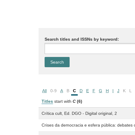
Search titles and ISSNs by keyword:
All
0-9
A
B
C
D
E
F
G
H
I
J
K
L
Titles
start with
C
(6)
Crítica cult, Ed. DGO - Digital original, 2
Crises da democracia e esfera pública: debates