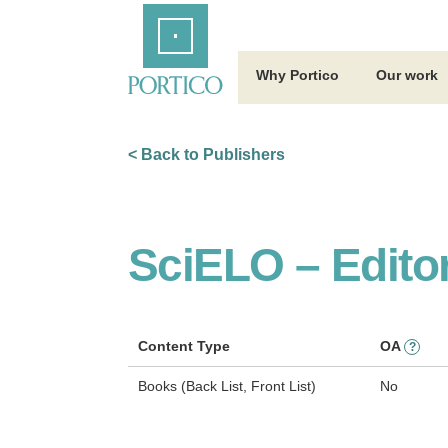
Skip
Home
to
Main
Content
Why Portico
Our work
< Back to Publishers
SciELO – Edit
Content Type
OA
?
Books (Back List, Front List)
No