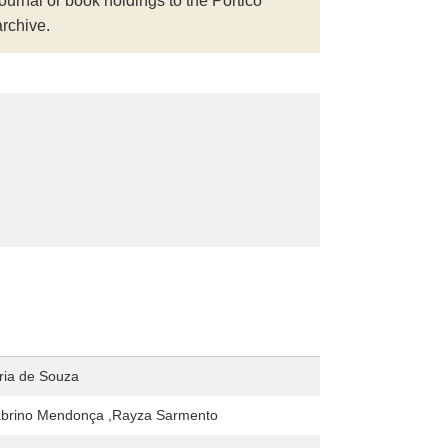
journal or book holdings to the Portico
archive.
ria de Souza
abrino Mendonça ,Rayza Sarmento