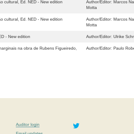
ão cultural, Ed. NED - New edition
Author/Editor:
Marcos Nap
Motta
ão cultural, Ed. NED - New edition
Author/Editor:
Marcos Nap
Motta
ED - New edition
Author/Editor:
Ulrike Sch
 marginais na obra de Rubens Figueiredo,
Author/Editor:
Paulo Robe
Twitter
Auditor login
Email updates