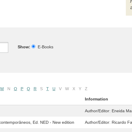
Show:
E-Books
M
N
O
P
Q
R
S
T
U
V
W
X
Y
Z
Information
Author/Editor:
Eneida Ma
 contemporâneos, Ed. NED - New edition
Author/Editor:
Ricardo F