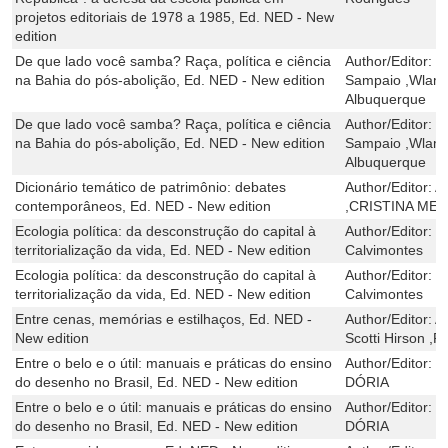
projetos editoriais de 1978 a 1985, Ed. NED - New
edition
De que lado você samba? Raça, política e ciência
Author/Editor:
G
na Bahia do pós-abolição, Ed. NED - New edition
Sampaio ,Wlamy
Albuquerque
De que lado você samba? Raça, política e ciência
Author/Editor:
G
na Bahia do pós-abolição, Ed. NED - New edition
Sampaio ,Wlamy
Albuquerque
Dicionário temático de patrimônio: debates
Author/Editor:
A
contemporâneos, Ed. NED - New edition
,CRISTINA ME
Ecologia política: da desconstrução do capital à
Author/Editor:
E
territorialização da vida, Ed. NED - New edition
Calvimontes
Ecologia política: da desconstrução do capital à
Author/Editor:
E
territorialização da vida, Ed. NED - New edition
Calvimontes
Entre cenas, memórias e estilhaços, Ed. NED -
Author/Editor:
A
New edition
Scotti Hirson ,R
Entre o belo e o útil: manuais e práticas do ensino
Author/Editor:
R
do desenho no Brasil, Ed. NED - New edition
DÓRIA
Entre o belo e o útil: manuais e práticas do ensino
Author/Editor:
R
do desenho no Brasil, Ed. NED - New edition
DÓRIA