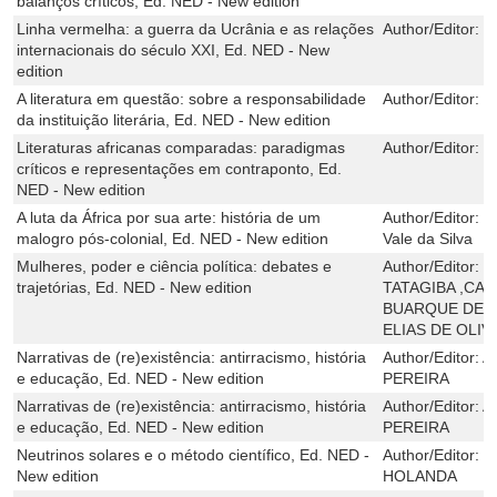
balanços críticos, Ed. NED - New edition
Linha vermelha: a guerra da Ucrânia e as relações
Author/Editor:
F
internacionais do século XXI, Ed. NED - New
edition
A literatura em questão: sobre a responsabilidade
Author/Editor:
M
da instituição literária, Ed. NED - New edition
Literaturas africanas comparadas: paradigmas
Author/Editor:
E
críticos e representações em contraponto, Ed.
NED - New edition
A luta da África por sua arte: história de um
Author/Editor:
B
malogro pós-colonial, Ed. NED - New edition
Vale da Silva
Mulheres, poder e ciência política: debates e
Author/Editor:
F
trajetórias, Ed. NED - New edition
TATAGIBA ,CAR
BUARQUE DE H
ELIAS DE OLIV
Narrativas de (re)existência: antirracismo, história
Author/Editor:
A
e educação, Ed. NED - New edition
PEREIRA
Narrativas de (re)existência: antirracismo, história
Author/Editor:
A
e educação, Ed. NED - New edition
PEREIRA
Neutrinos solares e o método científico, Ed. NED -
Author/Editor:
P
New edition
HOLANDA