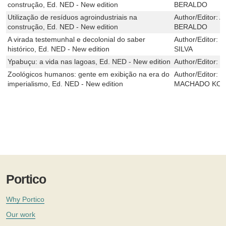
construção, Ed. NED - New edition
BERALDO
Utilização de resíduos agroindustriais na
Author/Editor:
A
construção, Ed. NED - New edition
BERALDO
A virada testemunhal e decolonial do saber
Author/Editor:
M
histórico, Ed. NED - New edition
SILVA
Ypabuçu: a vida nas lagoas, Ed. NED - New edition
Author/Editor:
M
Zoológicos humanos: gente em exibição na era do
Author/Editor:
S
imperialismo, Ed. NED - New edition
MACHADO KO
Portico
Why Portico
Our work