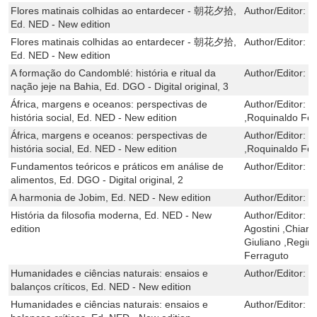
Flores matinais colhidas ao entardecer - 朝花夕拾,
Author/Editor:
L
Ed. NED - New edition
Flores matinais colhidas ao entardecer - 朝花夕拾,
Author/Editor:
L
Ed. NED - New edition
A formação do Candomblé: história e ritual da
Author/Editor:
L
nação jeje na Bahia, Ed. DGO - Digital original, 3
África, margens e oceanos: perspectivas de
Author/Editor:
L
história social, Ed. NED - New edition
,Roquinaldo Fer
África, margens e oceanos: perspectivas de
Author/Editor:
L
história social, Ed. NED - New edition
,Roquinaldo Fer
Fundamentos teóricos e práticos em análise de
Author/Editor:
H
alimentos, Ed. DGO - Digital original, 2
A harmonia de Jobim, Ed. NED - New edition
Author/Editor:
C
História da filosofia moderna, Ed. NED - New
Author/Editor:
G
edition
Agostini ,Chiar
Giuliano ,Regina
Ferraguto
Humanidades e ciências naturais: ensaios e
Author/Editor:
M
balanços críticos, Ed. NED - New edition
Humanidades e ciências naturais: ensaios e
Author/Editor:
M