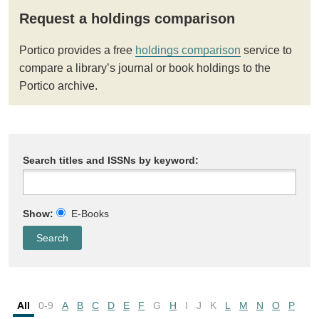
Request a holdings comparison
Portico provides a free
holdings comparison
service to
compare a library’s journal or book holdings to the
Portico archive.
Search titles and ISSNs by keyword:
Show:
E-Books
All
0-9
A
B
C
D
E
F
G
H
I
J
K
L
M
N
O
P