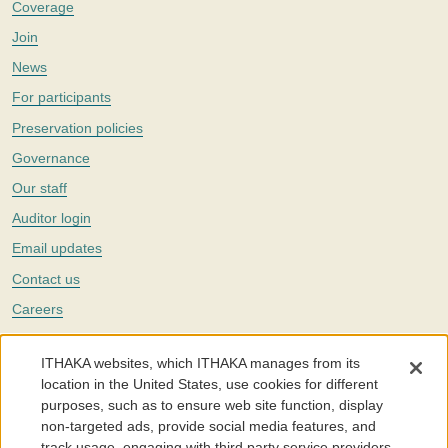
Coverage
Join
News
For participants
Preservation policies
Governance
Our staff
Auditor login
Email updates
Contact us
Careers
Twitter
ITHAKA websites, which ITHAKA manages from its
The Portico digital preservation service is part of
ITHAKA
, a nonprofit
location in the United States, use cookies for different
with a mission to improve access to knowledge and education for people
purposes, such as to ensure web site function, display
around the world. We believe education is key to the wellbeing of
non-targeted ads, provide social media features, and
individuals and society, and we work to make it more effective and
affordable.
track usage, engaging with third party service providers