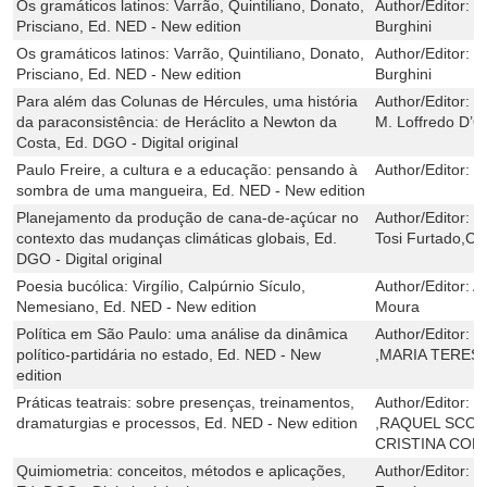
Os gramáticos latinos: Varrão, Quintiliano, Donato,
Author/Editor:
F
Prisciano, Ed. NED - New edition
Burghini
Os gramáticos latinos: Varrão, Quintiliano, Donato,
Author/Editor:
F
Prisciano, Ed. NED - New edition
Burghini
Para além das Colunas de Hércules, uma história
Author/Editor:
E
da paraconsistência: de Heráclito a Newton da
M. Loffredo D’O
Costa, Ed. DGO - Digital original
Paulo Freire, a cultura e a educação: pensando à
Author/Editor:
D
sombra de uma mangueira, Ed. NED - New edition
Planejamento da produção de cana-de-açúcar no
Author/Editor:
J
contexto das mudanças climáticas globais, Ed.
Tosi Furtado,Cla
DGO - Digital original
Poesia bucólica: Virgílio, Calpúrnio Sículo,
Author/Editor:
A
Nemesiano, Ed. NED - New edition
Moura
Política em São Paulo: uma análise da dinâmica
Author/Editor:
R
político-partidária no estado, Ed. NED - New
,MARIA TERES
edition
Práticas teatrais: sobre presenças, treinamentos,
Author/Editor:
R
dramaturgias e processos, Ed. NED - New edition
,RAQUEL SCOT
CRISTINA COL
Quimiometria: conceitos, métodos e aplicações,
Author/Editor:
M