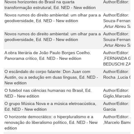
Novos horizontes do Brasil na quarta
Author/Editor:
M
transformação estrutural, Ed. NED - New edition
Novos rumos do direito ambiental: um olhar para a
Author/Editor:
L
geodiversidade, Ed. NED - New edition
Souza-Fernande
,Artur Abreu Sá
Novos rumos do direito ambiental: um olhar para a
Author/Editor:
L
geodiversidade, Ed. NED - New edition
Souza-Fernande
,Artur Abreu Sá
A obra literária de João Paulo Borges Coelho.
Author/Editor:
E
Panorama crítico, Ed. NED - New edition
,FERNANDA GA
BEDUSCHI ZAN
O escândalo do corpo falante: Don Juan com
Author/Editor:
S
Austin, ou a sedução em duas línguas, Ed. NED -
Rocha ,Lucia Ca
New edition
O futebol nas ciências humanas no Brasil, Ed.
Author/Editor:
S
NED - New edition
Giglio,Marcelo 
O grupo Música Nova e a música eletroacústica,
Author/Editor:
D
Ed. NED - New edition
Garcia
O horizonte democrático: o hiperpluralismo e a
Author/Editor:
A
renovação do liberalismo político, Ed. NED - New
,Marcelo Bamo
edition