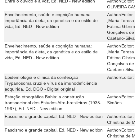
Entre o ouvido e a voz, Ed. NED - New edition
Author/Editor:
R
OLIVEIRA CAS
Envelhecimento, saúde e cognição humana:
Author/Editor:
V
importância da dieta, da genética e do estilo de
,Maria Teresa B
vida, Ed. NED - New edition
Fátima Gibrim ,
Gonçalves de Oli
Caetano-Silva
Envelhecimento, saúde e cognição humana:
Author/Editor:
V
importância da dieta, da genética e do estilo de
,Maria Teresa B
vida, Ed. NED - New edition
Fátima Gibrim ,
Gonçalves de Oli
Caetano-Silva
Epidemiologia e clínica da coinfecção
Author/Editor:
E
Trypanosoma cruzi e vírus da imunodeficiência
adquirida, Ed. DGO - Digital original
Estação etnográfica Bahia: a construção
Author/Editor:
L
transnacional dos Estudos Afro-brasileiros (1935-
Simões
1967), Ed. NED - New edition
Fascismo e grande capital, Ed. NED - New edition
Author/Editor:
D
Christina de Ma
Fascismo e grande capital, Ed. NED - New edition
Author/Editor:
D
Christina de Ma