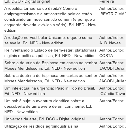
Ed. DGO - Digital original
Ferreira
A rebeldia tornou-se de direita? Como o
Author/Editor:
P
antiprogressismo e a anticorreção política estão
,BEATRIZ MAR
construindo um novo sentido comum (e por que a
esquerda deveria levá-los a sério), Ed. NED - New
edition
A redação no Vestibular Unicamp: o que e como
Author/Editor:
M
se avalia, Ed. NED - New edition
A. B. Neves
Reinventando o Estado de bem-estar: plataformas
Author/Editor:
U
digitais e políticas públicas, Ed. NED - New edition
COSTA
Sobre a doutrina de Espinosa em cartas ao senhor
Author/Editor:
F
Moses Mendelssohn, Ed. NED - New edition
JACOBI ,Juliana
Sobre a doutrina de Espinosa em cartas ao senhor
Author/Editor:
F
Moses Mendelssohn, Ed. NED - New edition
JACOBI ,Juliana
Um intelectual na urgência: Pasolini lido no Brasil,
Author/Editor:
M
Ed. NED - New edition
,Cláudia Tavare
Um sabiá sujo: a aventura científica sobre a
Author/Editor:
M
descoberta de uma ave e de um continente, Ed.
NED - New edition
Universos da arte, Ed. DGO - Digital original
Author/Editor:
F
Utilização de resíduos agroindustriais na
Author/Editor:
A