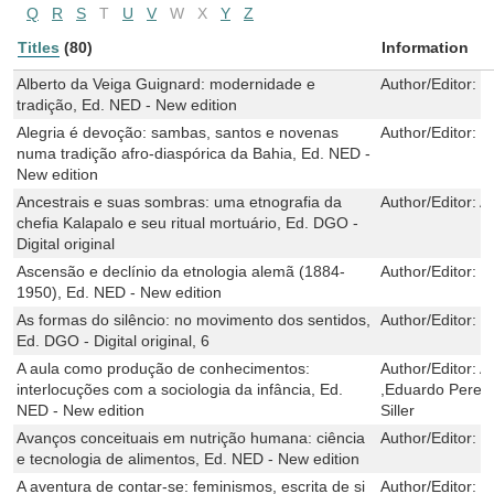
Q
R
S
T
U
V
W
X
Y
Z
Titles
(80)
Information
Alberto da Veiga Guignard: modernidade e
Author/Editor:
T
tradição, Ed. NED - New edition
Alegria é devoção: sambas, santos e novenas
Author/Editor:
M
numa tradição afro-diaspórica da Bahia, Ed. NED -
New edition
Ancestrais e suas sombras: uma etnografia da
Author/Editor:
A
chefia Kalapalo e seu ritual mortuário, Ed. DGO -
Digital original
Ascensão e declínio da etnologia alemã (1884-
Author/Editor:
E
1950), Ed. NED - New edition
As formas do silêncio: no movimento dos sentidos,
Author/Editor:
E
Ed. DGO - Digital original, 6
A aula como produção de conhecimentos:
Author/Editor:
A
interlocuções com a sociologia da infância, Ed.
,Eduardo Pereir
NED - New edition
Siller
Avanços conceituais em nutrição humana: ciência
Author/Editor:
V
e tecnologia de alimentos, Ed. NED - New edition
A aventura de contar-se: feminismos, escrita de si
Author/Editor:
L