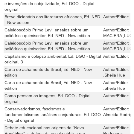
e invenções da subjetividade, Ed. DGO - Digital
original
Breve dicionário das literaturas africanas, Ed. NED
Author/Editor:
F
- New edition
Caleidoscópio Primo Levi: ensaios sobre um
Author/Editor:
A
poliédrico quimiscritor, Ed. NED - New edition
MACIERA ,LUC
Caleidoscópio Primo Levi: ensaios sobre um
Author/Editor:
A
poliédrico quimiscritor, Ed. NED - New edition
MACIERA ,LUC
Capitalismo e colapso ambiental, Ed. DGO - Digital
Author/Editor:
L
original, 3
Carta de achamento do Brasil, Ed. NED - New
Author/Editor:
P
edition
,Sheila Hue
Carta de achamento do Brasil, Ed. NED - New
Author/Editor:
P
edition
,Sheila Hue
Como pensam as imagens, Ed. DGO - Digital
Author/Editor:
E
original
Conservadorismos, fascismos e
Author/Editor:
R
fundamentalismos: análises conjunturais, Ed. DGO
Almeida,Rodrigo
- Digital original
Debate educacional nas origens da “Nova
Author/Editor:
F
República”: a defesa da escola pública em
Rodrigues