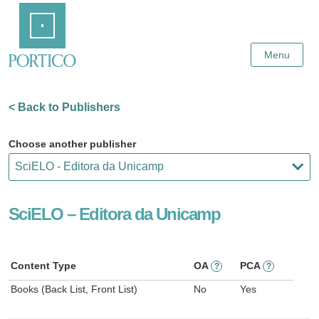
Skip
Home
to
Main
Content
Menu
< Back to Publishers
Choose another publisher
SciELO – Editora da Unicamp
Content Type
OA
PCA
?
?
Books (Back List, Front List)
No
Yes