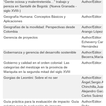
“Gente ociosa y malentretenida…" trabajo y
Author/Editor:
P
pereza en Santafé de Bogotá: (Nueva Granada -
siglo XVIII-)
Geografía Humana: Conceptos Básicos y
Author/Editor:
L
Aplicaciones
Geografías de la movilidad: Perspectivas desde
Author/Editor:
L
Colombia
Arango López
Gerencia de proyectos
Author/Editor:
J
Echeverry Camp
Hernández
Gobernanza y gerencia del desarrollo sostenible
Author/Editor:
M
Becerra,María A
Gobierno y calidad en el orden colonial: Las
Author/Editor:
K
categorías del mestizaje en la provincia de
Mariquita en la segunda mitad del siglo XVIII
Gorgias de Leontini: Sobre el no ser
Author/Editor:
S
Ángel,Sergio Ar
Chinchilla,Juan
Alejandro Garzó
Carlos Suárez,M
Guía práctica para la evaluación de impacto: Guía
Author/Editor:
R
práctica para la evaluación de impacto
Peña