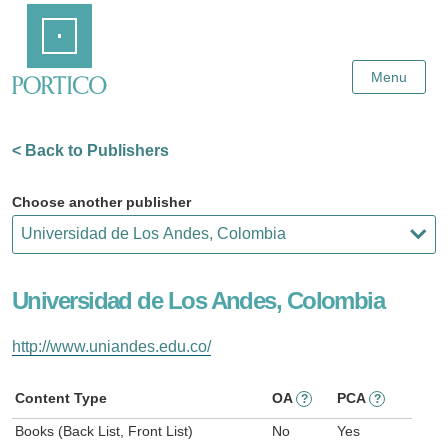
Skip
Home
to
Main
Content
Menu
< Back to Publishers
Choose another publisher
Universidad de Los Andes, Colombia
http://www.uniandes.edu.co/
Content Type
OA
PCA
?
?
Books (Back List, Front List)
No
Yes