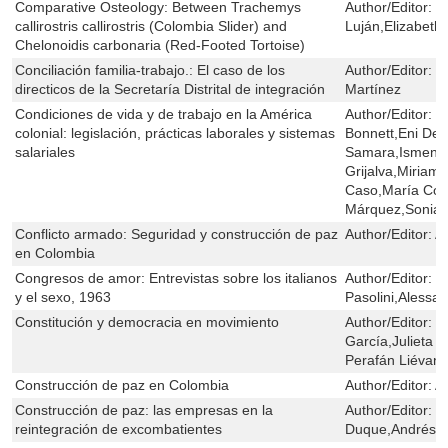
Comparative Osteology: Between Trachemys
Author/Editor:
C
callirostris callirostris (Colombia Slider) and
Luján,Elizabet
Chelonoidis carbonaria (Red-Footed Tortoise)
Conciliación familia-trabajo.: El caso de los
Author/Editor:
J
directicos de la Secretaría Distrital de integración
Martínez
Condiciones de vida y de trabajo en la América
Author/Editor:
E
colonial: legislación, prácticas laborales y sistemas
Bonnett,Eni De 
salariales
Samara,Ismenia
Grijalva,Miriam 
Caso,María Con
Márquez,Sonia 
Conflicto armado: Seguridad y construcción de paz
Author/Editor:
A
en Colombia
Congresos de amor: Entrevistas sobre los italianos
Author/Editor:
P
y el sexo, 1963
Pasolini,Alessa
Constitución y democracia en movimiento
Author/Editor:
H
García,Julieta L
Perafán Liévan
Construcción de paz en Colombia
Author/Editor:
A
Construcción de paz: las empresas en la
Author/Editor:
J
reintegración de excombatientes
Duque,Andrés B