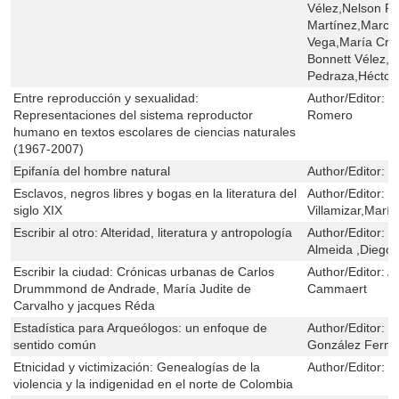
Vélez,Nelson F
Martínez,Marcel
Vega,María Cris
Bonnett Vélez,J
Pedraza,Héctor
Entre reproducción y sexualidad:
Author/Editor:
D
Representaciones del sistema reproductor
Romero
humano en textos escolares de ciencias naturales
(1967-2007)
Epifanía del hombre natural
Author/Editor:
E
Esclavos, negros libres y bogas en la literatura del
Author/Editor:
M
siglo XIX
Villamizar,María
Escribir al otro: Alteridad, literatura y antropología
Author/Editor:
M
Almeida ,Diego 
Escribir la ciudad: Crónicas urbanas de Carlos
Author/Editor:
A
Drummmond de Andrade, María Judite de
Cammaert
Carvalho y jacques Réda
Estadística para Arqueólogos: un enfoque de
Author/Editor:
R
sentido común
González Fern
Etnicidad y victimización: Genealogías de la
Author/Editor:
P
violencia y la indigenidad en el norte de Colombia