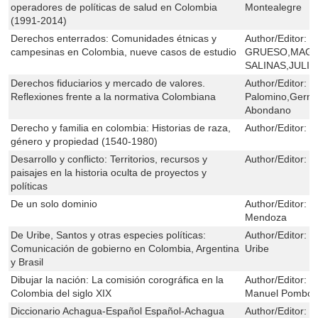
operadores de políticas de salud en Colombia
Montealegre
(1991-2014)
Derechos enterrados: Comunidades étnicas y
Author/Editor:
T
campesinas en Colombia, nueve casos de estudio
GRUESO,MAGN
SALINAS,JULI
Derechos fiduciarios y mercado de valores.
Author/Editor:
J
Reflexiones frente a la normativa Colombiana
Palomino,Germá
Abondano
Derecho y familia en colombia: Historias de raza,
Author/Editor:
I
género y propiedad (1540-1980)
Desarrollo y conflicto: Territorios, recursos y
Author/Editor:
M
paisajes en la historia oculta de proyectos y
políticas
De un solo dominio
Author/Editor:
J
Mendoza
De Uribe, Santos y otras especies políticas:
Author/Editor:
O
Comunicación de gobierno en Colombia, Argentina
Uribe
y Brasil
Dibujar la nación: La comisión corográfica en la
Author/Editor:
N
Colombia del siglo XIX
Manuel Pombo
Diccionario Achagua-Español Español-Achagua
Author/Editor:
M