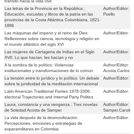
tránsito hacia la vida civil
Las letras de la Provincia en la República.:
Author/Editor:
R
Educación, escuelas y libros de la patria en las
Puello
provincias de la Costa Atlántica Colombiana, 1821-
1886
Las máquinas del imperio y el reino de Dios:
Author/Editor:
M
Reflexiones sobre ciencia, tecnología y religión en
el mundo atlántico del siglo XVI
Las mujeres de Cartagena de Indias en el Siglo
Author/Editor:
M
XVII: Lo que hacían, les hacían y no
A la sombra de lo político: Violencias
Author/Editor:
M
institucionales y transformaciones de lo común
Acosta,Carlos 
La tensión entre lo jurídico y lo político: Un debate
Author/Editor:
L
sobre la juridicidad de la meditación internacional
Latin American Traditional Parties 1978-2006::
Author/Editor:
L
electoral Trajectories and Internal Party Politics
Laura, constancia y una venganza.: Tres novelas
Author/Editor:
S
de Soledad Acosta de Samper
Samper,Carolina
La vida después de la desmovilización.:
Author/Editor:
E
Percepciones, emciones y estrategias de
exparamilitares en Colombia