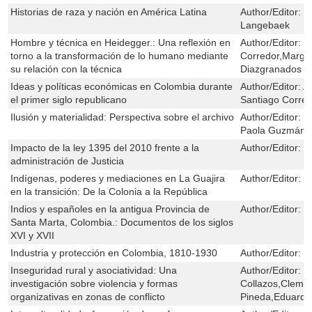
Historias de raza y nación en América Latina
Author/Editor:
C
Langebaek
Hombre y técnica en Heidegger.: Una reflexión en
Author/Editor:
M
torno a la transformación de lo humano mediante
Corredor,Marga
su relación con la técnica
Diazgranados
Ideas y políticas económicas en Colombia durante
Author/Editor:
A
el primer siglo republicano
Santiago Corre
Ilusión y materialidad: Perspectiva sobre el archivo
Author/Editor:
J
Paola Guzmán
Impacto de la ley 1395 del 2010 frente a la
Author/Editor:
H
administración de Justicia
Indígenas, poderes y mediaciones en La Guajira
Author/Editor:
J
en la transición: De la Colonia a la República
Indios y españoles en la antigua Provincia de
Author/Editor:
C
Santa Marta, Colombia.: Documentos de los siglos
XVI y XVII
Industria y protección en Colombia, 1810-1930
Author/Editor:
L
Inseguridad rural y asociatividad: Una
Author/Editor:
L
investigación sobre violencia y formas
Collazos,Cleme
organizativas en zonas de conflicto
Pineda,Eduardo 