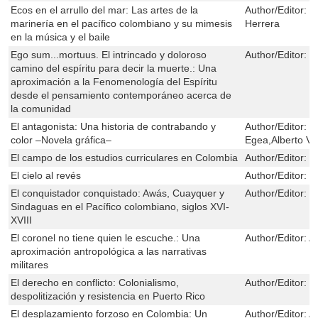
Ecos en el arrullo del mar: Las artes de la
Author/Editor:
C
marinería en el pacífico colombiano y su mimesis
Herrera
en la música y el baile
Ego sum...mortuus. El intrincado y doloroso
Author/Editor:
F
camino del espíritu para decir la muerte.: Una
aproximación a la Fenomenología del Espíritu
desde el pensamiento contemporáneo acerca de
la comunidad
El antagonista: Una historia de contrabando y
Author/Editor:
M
color –Novela gráfica–
Egea,Alberto V
El campo de los estudios curriculares en Colombia
Author/Editor:
J
El cielo al revés
Author/Editor:
E
El conquistador conquistado: Awás, Cuayquer y
Author/Editor:
M
Sindaguas en el Pacífico colombiano, siglos XVI-
XVIII
El coronel no tiene quien le escuche.: Una
Author/Editor:
A
aproximación antropológica a las narrativas
militares
El derecho en conflicto: Colonialismo,
Author/Editor:
J
despolitización y resistencia en Puerto Rico
El desplazamiento forzoso en Colombia: Un
Author/Editor:
A