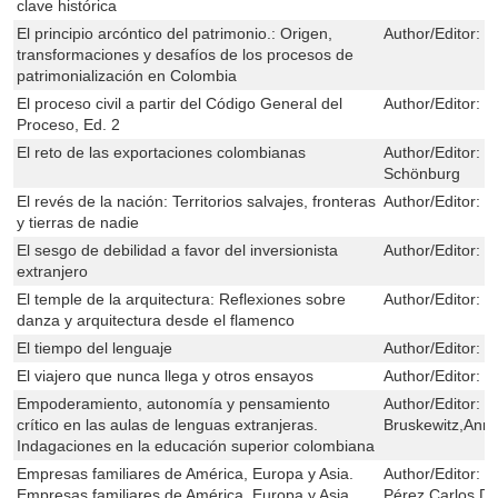
clave histórica
El principio arcóntico del patrimonio.: Origen,
Author/Editor:
M
transformaciones y desafíos de los procesos de
patrimonialización en Colombia
El proceso civil a partir del Código General del
Author/Editor:
H
Proceso, Ed. 2
El reto de las exportaciones colombianas
Author/Editor:
J
Schönburg
El revés de la nación: Territorios salvajes, fronteras
Author/Editor:
M
y tierras de nadie
El sesgo de debilidad a favor del inversionista
Author/Editor:
Y
extranjero
El temple de la arquitectura: Reflexiones sobre
Author/Editor:
L
danza y arquitectura desde el flamenco
El tiempo del lenguaje
Author/Editor:
O
El viajero que nunca llega y otros ensayos
Author/Editor:
E
Empoderamiento, autonomía y pensamiento
Author/Editor:
B
crítico en las aulas de lenguas extranjeras.
Bruskewitz,Anne
Indagaciones en la educación superior colombiana
Empresas familiares de América, Europa y Asia.
Author/Editor:
P
Empresas familiares de América, Europa y Asia
Pérez,Carlos Dá