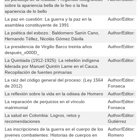
sobre la apariencia bella de lo feo o la fea
apariencia de lo bello
La paz en cuestión: La guerra y la paz en la
Author/Editor:
J
asamblea constituyente de 1991
La poética del esbozo.: Baldomero Sanín Cano,
Author/Editor:
E
Hernando Téllez, Nicolás Gómez Dávila
La presidencia de Virgilio Barco treinta años
Author/Editor:
C
después_x000D_
La Quintiada (1912-1925): La rebelión indígena
Author/Editor:
J
liderada por Manuel Quintín Lame en el Cauca.
Recopilación de fuentes primarias
La raíz del código general del proceso: (Ley 1564
Author/Editor:
M
de 2012)
Fonseca
La reflexión sobre la vida en la odisea de Homero
Author/Editor:
Á
La reparación de perjuicios en el vínculo
Author/Editor:
M
matrimonial
Fonseca
La salud en Colombia: Logros, retos y
Author/Editor:
Ó
recomendaciones
Gutiérrez
Las inscripciones de la guerra en el cuerpo de los
Author/Editor:
J
jovenes combatientes: Historias de cuerpos en
Romero