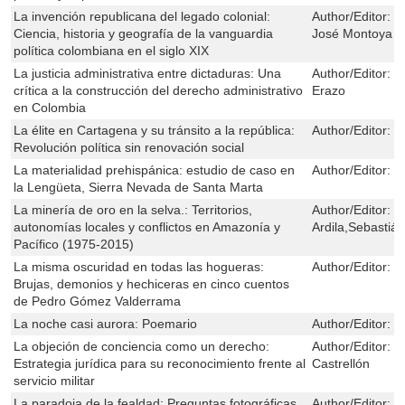
La invención republicana del legado colonial:
Author/Editor:
L
Ciencia, historia y geografía de la vanguardia
José Montoya 
política colombiana en el siglo XIX
La justicia administrativa entre dictaduras: Una
Author/Editor:
J
crítica a la construcción del derecho administrativo
Erazo
en Colombia
La élite en Cartagena y su tránsito a la república:
Author/Editor:
M
Revolución política sin renovación social
La materialidad prehispánica: estudio de caso en
Author/Editor:
D
la Lengüeta, Sierra Nevada de Santa Marta
La minería de oro en la selva.: Territorios,
Author/Editor:
Á
autonomías locales y conflictos en Amazonía y
Ardila,Sebastiá
Pacífico (1975-2015)
La misma oscuridad en todas las hogueras:
Author/Editor:
J
Brujas, demonios y hechiceras en cinco cuentos
de Pedro Gómez Valderrama
La noche casi aurora: Poemario
Author/Editor:
E
La objeción de conciencia como un derecho:
Author/Editor:
M
Estrategia jurídica para su reconocimiento frente al
Castrellón
servicio militar
La paradoja de la fealdad: Preguntas fotográficas
Author/Editor:
A