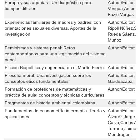
Europa y sus agonías.: Un diagnóstico para
Author/Editor:
H
tiempos difíciles
Vengoa,Antonell
Fazio Vargas
Experiencias familiares de madres y padres: con
Author/Editor:
E
orientaciones sexuales diversas. Aportes de la
Ripoll Núñez,Son
investigación
Rueda Sáenz,Jo
Muñoz
Feminismos y sistema penal: Retos
Author/Editor:
M
contemporáneos para una legitimación del sistema
penal
Ficción Biopolítica y eugenecia en el Martín Fierro
Author/Editor:
D
Filosofía moral: Una investigación sobre los
Author/Editor:
M
conceptos éticos fundamentales
Gardeazábal
Formación de profesores de matemáticas y
Author/Editor:
P
práctica de aula: conceptos y técnicas curriculares
Fragmentos de historia ambiental colombiana
Author/Editor:
C
Fundamentos de econometría intermedia: Teoría y
Author/Editor:
R
aplicaciones
Álvarez,Jorge 
Calvo,Carlos An
Torrado,Jaime A
Mondragón