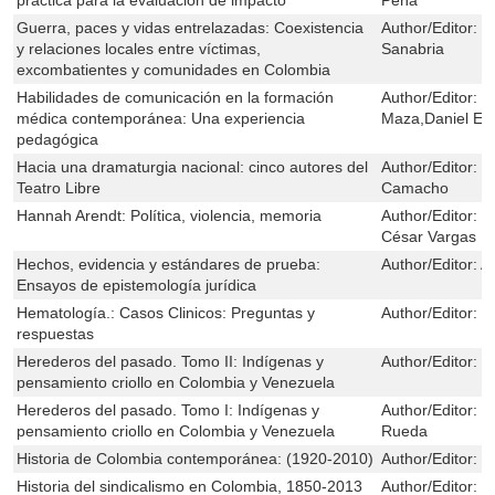
Guerra, paces y vidas entrelazadas: Coexistencia
Author/Editor:
J
y relaciones locales entre víctimas,
Sanabria
excombatientes y comunidades en Colombia
Habilidades de comunicación en la formación
Author/Editor:
E
médica contemporánea: Una experiencia
Maza,Daniel En
pedagógica
Hacia una dramaturgia nacional: cinco autores del
Author/Editor:
C
Teatro Libre
Camacho
Hannah Arendt: Política, violencia, memoria
Author/Editor:
L
César Vargas
Hechos, evidencia y estándares de prueba:
Author/Editor:
A
Ensayos de epistemología jurídica
Hematología.: Casos Clinicos: Preguntas y
Author/Editor:
M
respuestas
Herederos del pasado. Tomo II: Indígenas y
Author/Editor:
C
pensamiento criollo en Colombia y Venezuela
Herederos del pasado. Tomo I: Indígenas y
Author/Editor:
C
pensamiento criollo en Colombia y Venezuela
Rueda
Historia de Colombia contemporánea: (1920-2010)
Author/Editor:
R
Historia del sindicalismo en Colombia, 1850-2013
Author/Editor:
M