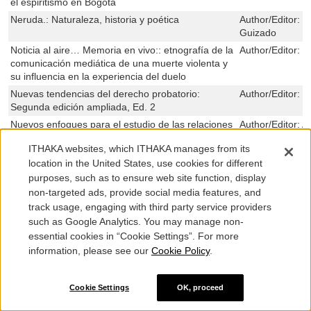
el espiritismo en Bogotá
Neruda.: Naturaleza, historia y poética
Author/Editor:
E
Guizado
Noticia al aire… Memoria en vivo:: etnografía de la
Author/Editor:
E
comunicación mediática de una muerte violenta y
su influencia en la experiencia del duelo
Nuevas tendencias del derecho probatorio:
Author/Editor:
H
Segunda edición ampliada, Ed. 2
Nuevos enfoques para el estudio de las relaciones
Author/Editor:
A
internacionales de Colombia
Tickner,Sebastiá
ITHAKA websites, which ITHAKA manages from its
Obras reunidas de Carlos B. Gutiérrez.: Volumen
Author/Editor:
C
location in the United States, use cookies for different
II. “Comprensión, escucha y pertenencia. Ensayos
purposes, such as to ensure web site function, display
sobre Heidegger y Gadamer"
non-targeted ads, provide social media features, and
Ooyoriyasa: Cosmología e interpretación onírica
Author/Editor:
J
track usage, engaging with third party service providers
entre los Ette del norte de Colombia
such as Google Analytics. You may manage non-
Ordenar para controlar: Ordenamiento espacial y
Author/Editor:
M
essential cookies in “Cookie Settings”. For more
control político en las neogranadinos, siglo XVIII
information, please see our
Cookie Policy
.
llanuras del Caribe y en los Andes centrales, Ed. 3
Orden natural y orden social: Ciencia y política en
Author/Editor:
M
el semanario del Nuevo Reyno de Granada
Cookie Settings
OK, proceed
Partidos y elecciones en Colombia
Author/Editor:
F