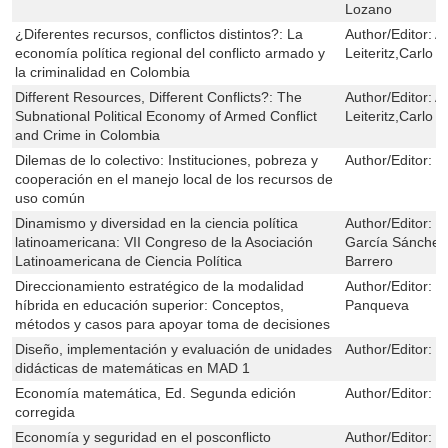
Lozano
¿Diferentes recursos, conflictos distintos?: La
Author/Editor:
A
economía política regional del conflicto armado y
Leiteritz,Carlo 
la criminalidad en Colombia
Different Resources, Different Conflicts?: The
Author/Editor:
A
Subnational Political Economy of Armed Conflict
Leiteritz,Carlo 
and Crime in Colombia
Dilemas de lo colectivo: Instituciones, pobreza y
Author/Editor:
J
cooperación en el manejo local de los recursos de
uso común
Dinamismo y diversidad en la ciencia política
Author/Editor:
F
latinoamericana: VII Congreso de la Asociación
García Sánchez,
Latinoamericana de Ciencia Política
Barrero
Direccionamiento estratégico de la modalidad
Author/Editor:
Á
híbrida en educación superior: Conceptos,
Panqueva
métodos y casos para apoyar toma de decisiones
Diseño, implementación y evaluación de unidades
Author/Editor:
P
didácticas de matemáticas en MAD 1
Economía matemática, Ed. Segunda edición
Author/Editor:
D
corregida
Economía y seguridad en el posconflicto
Author/Editor:
H