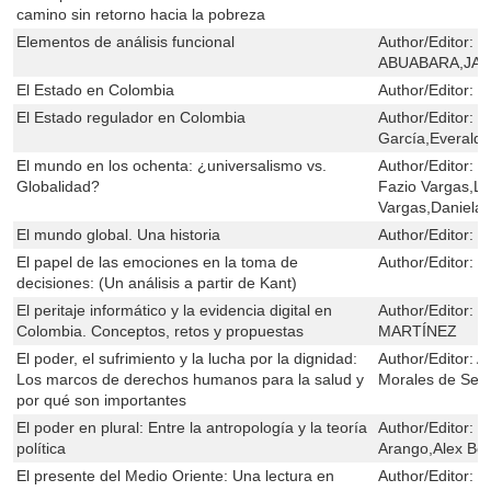
camino sin retorno hacia la pobreza
Elementos de análisis funcional
Author/Editor:
T
ABUABARA,JAI
El Estado en Colombia
Author/Editor:
L
El Estado regulador en Colombia
Author/Editor:
H
García,Everald
El mundo en los ochenta: ¿universalismo vs.
Author/Editor:
H
Globalidad?
Fazio Vargas,Lu
Vargas,Daniela 
El mundo global. Una historia
Author/Editor:
H
El papel de las emociones en la toma de
Author/Editor:
C
decisiones: (Un análisis a partir de Kant)
El peritaje informático y la evidencia digital en
Author/Editor:
J
Colombia. Conceptos, retos y propuestas
MARTÍNEZ
El poder, el sufrimiento y la lucha por la dignidad:
Author/Editor:
Al
Los marcos de derechos humanos para la salud y
Morales de Seti
por qué son importantes
El poder en plural: Entre la antropología y la teoría
Author/Editor:
M
política
Arango,Alex Bet
El presente del Medio Oriente: Una lectura en
Author/Editor:
H