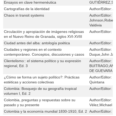
Ensayos en clave hermenéutica
GUTIÉRREZ,San
Cartografías de la identidad
Author/Editor:
A
Chaos in transit systems
Author/Editor:
J
Johnson,Robert
Valdivia
Circulación y apropiación de imágenes religiosas
Author/Editor:
M
en el Nuevo Reino de Granada, siglos XVI-XVIII
Ciudad antes del alba: antología poética
Author/Editor:
E
Ciudades y regiones en el contexto
Author/Editor:
J
contemporáneo. Conceptos, discusiones y casos
Duque,John Jai
Clientelismo:: el sistema político y su expresión
Author/Editor:
F
regional, Ed. 3
BUITRAGO,AN
DE GUEVARA
¿Cómo se forma un sujeto político?: Prácticas
Author/Editor:
C
estéticas y acciones colectivas
Quintana
Colombia: Bosquejo de su geografía tropical
Author/Editor:
E
volumen I, Ed. 2
Colombia, preguntas y respuestas sobre su
Author/Editor:
D
pasado y su presente
Vélez,Michael L
Colombia y la economía mundial 1830-1910, Ed. 2
Author/Editor:
J