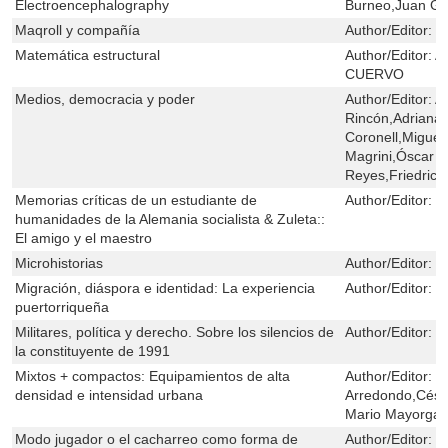
Electroencephalography
Burneo,Juan G.
Maqroll y compañía
Author/Editor:
M
Matemática estructural
Author/Editor:
A
CUERVO
Medios, democracia y poder
Author/Editor:
A
Rincón,Adriana
Coronell,Miguel
Magrini,Óscar 
Reyes,Friedrich
Memorias críticas de un estudiante de
Author/Editor:
E
humanidades de la Alemania socialista & Zuleta::
El amigo y el maestro
Microhistorias
Author/Editor:
G
Migración, diáspora e identidad: La experiencia
Author/Editor:
L
puertorriqueña
Militares, política y derecho. Sobre los silencios de
Author/Editor:
G
la constituyente de 1991
Mixtos + compactos: Equipamientos de alta
Author/Editor:
I
densidad e intensidad urbana
Arredondo,Cés
Mario Mayorga
Modo jugador o el cacharreo como forma de
Author/Editor:
N