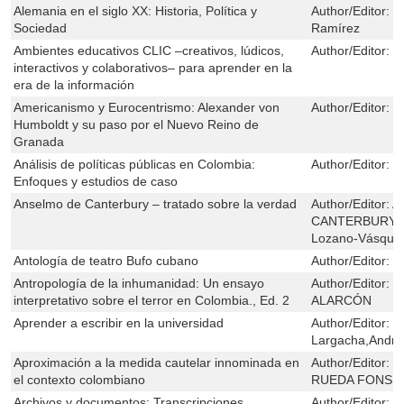
Alemania en el siglo XX: Historia, Política y
Author/Editor:
L
Sociedad
Ramírez
Ambientes educativos CLIC –creativos, lúdicos,
Author/Editor:
Á
interactivos y colaborativos– para aprender en la
era de la información
Americanismo y Eurocentrismo: Alexander von
Author/Editor:
M
Humboldt y su paso por el Nuevo Reino de
Granada
Análisis de políticas públicas en Colombia:
Author/Editor:
J
Enfoques y estudios de caso
Anselmo de Canterbury – tratado sobre la verdad
Author/Editor:
A
CANTERBURY,Fe
Lozano-Vásquez
Antología de teatro Bufo cubano
Author/Editor:
Ir
Antropología de la inhumanidad: Un ensayo
Author/Editor:
M
interpretativo sobre el terror en Colombia., Ed. 2
ALARCÓN
Aprender a escribir en la universidad
Author/Editor:
E
Largacha,Andr
Aproximación a la medida cautelar innominada en
Author/Editor:
M
el contexto colombiano
RUEDA FONSE
Archivos y documentos: Transcripciones
Author/Editor:
M