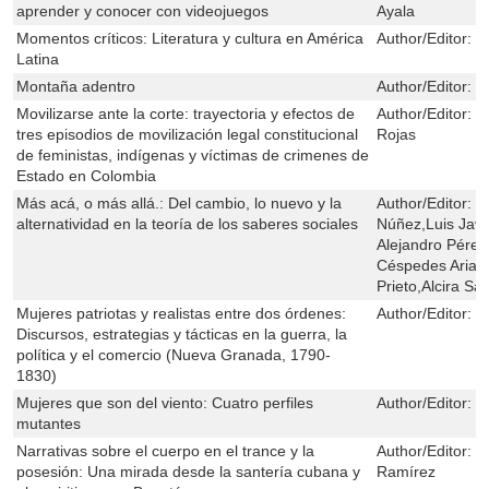
aprender y conocer con videojuegos
Ayala
Momentos críticos: Literatura y cultura en América
Author/Editor:
M
Latina
Montaña adentro
Author/Editor:
L
Movilizarse ante la corte: trayectoria y efectos de
Author/Editor:
N
tres episodios de movilización legal constitucional
Rojas
de feministas, indígenas y víctimas de crimenes de
Estado en Colombia
Más acá, o más allá.: Del cambio, lo nuevo y la
Author/Editor:
R
alternatividad en la teoría de los saberes sociales
Núñez,Luis Javi
Alejandro Pérez
Céspedes Arias
Prieto,Alcira S
Mujeres patriotas y realistas entre dos órdenes:
Author/Editor:
M
Discursos, estrategias y tácticas en la guerra, la
política y el comercio (Nueva Granada, 1790-
1830)
Mujeres que son del viento: Cuatro perfiles
Author/Editor:
V
mutantes
Narrativas sobre el cuerpo en el trance y la
Author/Editor:
L
posesión: Una mirada desde la santería cubana y
Ramírez