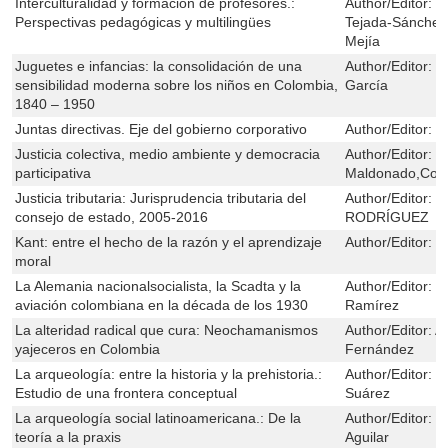
Interculturalidad y formación de profesores.:
Author/Editor:
B
Perspectivas pedagógicas y multilingües
Tejada-Sánchez
Mejía
Juguetes e infancias: la consolidación de una
Author/Editor:
D
sensibilidad moderna sobre los niños en Colombia,
García
1840 – 1950
Juntas directivas. Eje del gobierno corporativo
Author/Editor:
F
Justicia colectiva, medio ambiente y democracia
Author/Editor:
D
participativa
Maldonado,Coli
Justicia tributaria: Jurisprudencia tributaria del
Author/Editor:
E
consejo de estado, 2005-2016
RODRÍGUEZ
Kant: entre el hecho de la razón y el aprendizaje
Author/Editor:
J
moral
La Alemania nacionalsocialista, la Scadta y la
Author/Editor:
L
aviación colombiana en la década de los 1930
Ramírez
La alteridad radical que cura: Neochamanismos
Author/Editor:
A
yajeceros en Colombia
Fernández
La arqueología: entre la historia y la prehistoria.:
Author/Editor:
C
Estudio de una frontera conceptual
Suárez
La arqueología social latinoamericana.: De la
Author/Editor:
H
teoría a la praxis
Aguilar