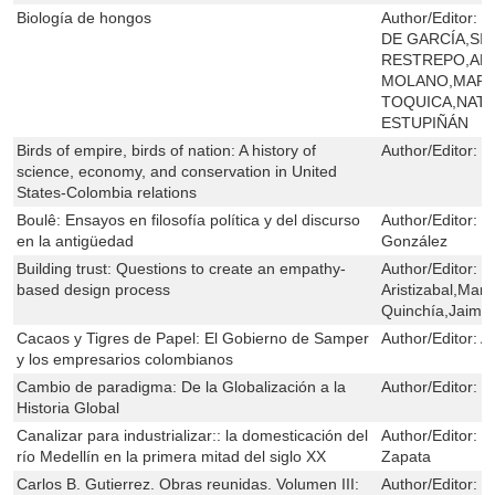
Biología de hongos
Author/Editor:
M
DE GARCÍA,SI
RESTREPO,AN
MOLANO,MART
TOQUICA,NATA
ESTUPIÑÁN
Birds of empire, birds of nation: A history of
Author/Editor:
C
science, economy, and conservation in United
States-Colombia relations
Boulê: Ensayos en filosofía política y del discurso
Author/Editor:
S
en la antigüedad
González
Building trust: Questions to create an empathy-
Author/Editor:
M
based design process
Aristizabal,Mar
Quinchía,Jaimie
Cacaos y Tigres de Papel: El Gobierno de Samper
Author/Editor:
A
y los empresarios colombianos
Cambio de paradigma: De la Globalización a la
Author/Editor:
H
Historia Global
Canalizar para industrializar:: la domesticación del
Author/Editor:
B
río Medellín en la primera mitad del siglo XX
Zapata
Carlos B. Gutierrez. Obras reunidas. Volumen III:
Author/Editor:
C