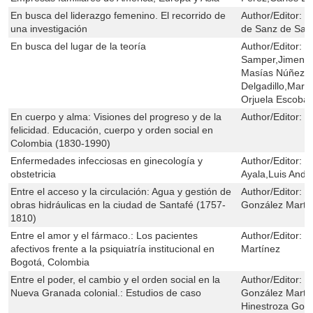
En busca del liderazgo femenino. El recorrido de
Author/Editor:
M
una investigación
de Sanz de San
En busca del lugar de la teoría
Author/Editor:
S
Samper,Jimena 
Masías Núñez,A
Delgadillo,Marí
Orjuela Escobar
En cuerpo y alma: Visiones del progreso y de la
Author/Editor:
Z
felicidad. Educación, cuerpo y orden social en
Colombia (1830-1990)
Enfermedades infecciosas en ginecología y
Author/Editor:
L
obstetricia
Ayala,Luis Andr
Entre el acceso y la circulación: Agua y gestión de
Author/Editor:
N
obras hidráulicas en la ciudad de Santafé (1757-
González Martí
1810)
Entre el amor y el fármaco.: Los pacientes
Author/Editor:
M
afectivos frente a la psiquiatría institucional en
Martínez
Bogotá, Colombia
Entre el poder, el cambio y el orden social en la
Author/Editor:
N
Nueva Granada colonial.: Estudios de caso
González Martí
Hinestroza Gon