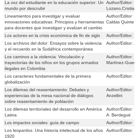
La voz del estudiante en la educación superior: Un
Author/Editor:
M
mundo por descrubir
Lozano,Cristia
Lineamientos para investigar y evaluar
Author/Editor:
G
innovaciones educativas: Principios y herramientas
Caldas Quinter
para docentes que investigan y evalúan el cambio
Los actores en la crisis económica de fin de siglo
Author/Editor:
M
Los archivos del dolor: Ensayos sobre la violencia
Author/Editor:
Al
y el recuerdo en la Sudáfrica contemporánea
Los caminos a la violencia: Vinculación y
Author/Editor:
G
trayectorias de los niños en los grupos armados
Martínez-Guerr
ilegales en Colombia
Los caracteres fundamentales de la primera
Author/Editor:
H
globalización
Los dilemas del reasentamiento: Debates y
Author/Editor:
M
experiencias de la mesa nacional de diálogos
Anzellini
sobre reasentamiento de población
Los dilemas territoriales del desarrollo en América
Author/Editor:
F
Latina
A. Berdegué
Los impactos sociales: guía de campo
Author/Editor:
M
Los leopardos: Una historia intelectual de los años
Author/Editor:
R
1920