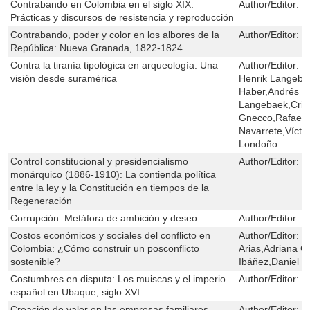
Contrabando en Colombia en el siglo XIX:
Author/Editor:
M
Prácticas y discursos de resistencia y reproducción
Contrabando, poder y color en los albores de la
Author/Editor:
M
República: Nueva Granada, 1822-1824
Contra la tiranía tipológica en arqueología: Una
Author/Editor:
C
visión desde suramérica
Henrik Langebae
Haber,Andrés L
Langebaek,Crist
Gnecco,Rafael 
Navarrete,Vícto
Londoño
Control constitucional y presidencialismo
Author/Editor:
M
monárquico (1886-1910): La contienda política
entre la ley y la Constitución en tiempos de la
Regeneración
Corrupción: Metáfora de ambición y deseo
Author/Editor:
H
Costos económicos y sociales del conflicto en
Author/Editor:
M
Colombia: ¿Cómo construir un posconflicto
Arias,Adriana 
sostenible?
Ibáñez,Daniel M
Costumbres en disputa: Los muiscas y el imperio
Author/Editor:
S
español en Ubaque, siglo XVI
Creación de valor en las empresas familiares
Author/Editor:
L