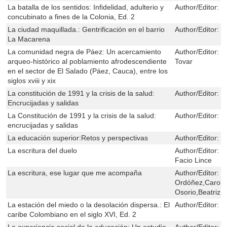
La batalla de los sentidos: Infidelidad, adulterio y
Author/Editor:
H
concubinato a fines de la Colonia, Ed. 2
La ciudad maquillada.: Gentrificación en el barrio
Author/Editor:
P
La Macarena
La comunidad negra de Páez: Un acercamiento
Author/Editor:
J
arqueo-histórico al poblamiento afrodescendiente
Tovar
en el sector de El Salado (Páez, Cauca), entre los
siglos xviii y xix
La constitución de 1991 y la crisis de la salud:
Author/Editor:
E
Encrucijadas y salidas
La Constitución de 1991 y la crisis de la salud:
Author/Editor:
E
encrucijadas y salidas
La educación superior:Retos y perspectivas
Author/Editor:
L
La escritura del duelo
Author/Editor:
V
Facio Lince
La escritura, ese lugar que me acompaña
Author/Editor:
M
Ordóñez,Carolin
Osorio,Beatriz 
La estación del miedo o la desolación dispersa.: El
Author/Editor:
H
caribe Colombiano en el siglo XVI, Ed. 2
La experiencia social de la educación: Un estudio
Author/Editor:
N