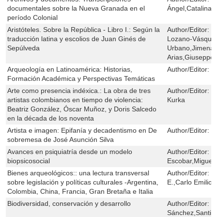
documentales sobre la Nueva Granada en el
Ángel,Catalina
período Colonial
Aristóteles. Sobre la República - Libro I.: Según la
Author/Editor:
F
traducción latina y escolios de Juan Ginés de
Lozano-Vásquez,
Sepúlveda
Urbano,Jimena 
Arias,Giuseppe 
Arqueología en Latinoamérica: Historias,
Author/Editor:
L
Formación Académica y Perspectivas Temáticas
Arte como presencia indéxica.: La obra de tres
Author/Editor:
M
artistas colombianos en tiempo de violencia:
Kurka
Beatriz González, Óscar Muñoz, y Doris Salcedo
en la década de los noventa
Artista e imagen: Epifanía y decadentismo en De
Author/Editor:
C
sobremesa de José Asunción Silva
Avances en psiquiatría desde un modelo
Author/Editor:
J
biopsicosocial
Escobar,Miguel 
Bienes arqueológicos:: una lectura transversal
Author/Editor:
L
sobre legislación y políticas culturales -Argentina,
E.,Carlo Emilio P
Colombia, China, Francia, Gran Bretaña e Italia
Biodiversidad, conservación y desarrollo
Author/Editor:
J
Sánchez,Santia