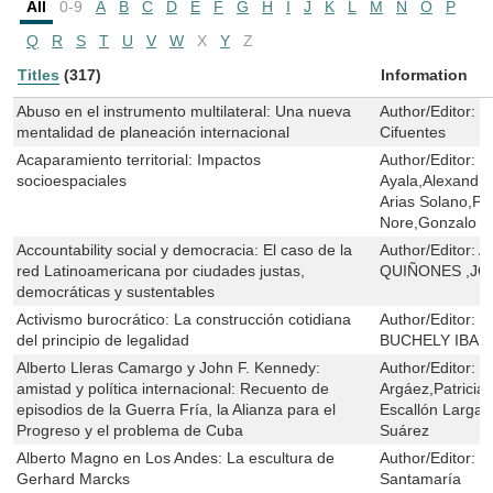
All
0-9
A
B
C
D
E
F
G
H
I
J
K
L
M
N
O
P
Q
R
S
T
U
V
W
X
Y
Z
Titles
(317)
Information
Abuso en el instrumento multilateral: Una nueva
Author/Editor:
S
mentalidad de planeación internacional
Cifuentes
Acaparamiento territorial: Impactos
Author/Editor:
L
socioespaciales
Ayala,Alexandra
Arias Solano,Pa
Nore,Gonzalo V
Accountability social y democracia: El caso de la
Author/Editor:
A
red Latinoamericana por ciudades justas,
QUIÑONES ,J
democráticas y sustentables
Activismo burocrático: La construcción cotidiana
Author/Editor:
L
del principio de legalidad
BUCHELY IBAR
Alberto Lleras Camargo y John F. Kennedy:
Author/Editor:
C
amistad y política internacional: Recuento de
Argáez,Patricia
episodios de la Guerra Fría, la Alianza para el
Escallón Largac
Progreso y el problema de Cuba
Suárez
Alberto Magno en Los Andes: La escultura de
Author/Editor:
P
Gerhard Marcks
Santamaría