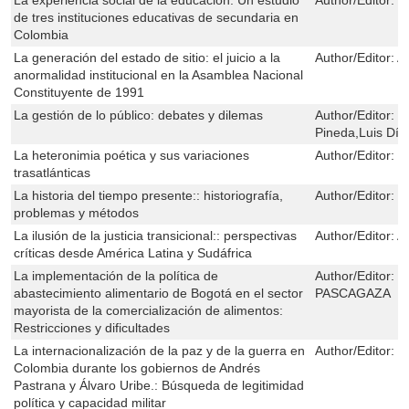
de tres instituciones educativas de secundaria en
Colombia
La generación del estado de sitio: el juicio a la
Author/Editor:
A
anormalidad institucional en la Asamblea Nacional
Constituyente de 1991
La gestión de lo público: debates y dilemas
Author/Editor:
C
Pineda,Luis Día
La heteronimia poética y sus variaciones
Author/Editor:
M
trasatlánticas
La historia del tiempo presente:: historiografía,
Author/Editor:
H
problemas y métodos
La ilusión de la justicia transicional:: perspectivas
Author/Editor:
Al
críticas desde América Latina y Sudáfrica
La implementación de la política de
Author/Editor:
J
abastecimiento alimentario de Bogotá en el sector
PASCAGAZA
mayorista de la comercialización de alimentos:
Restricciones y dificultades
La internacionalización de la paz y de la guerra en
Author/Editor:
S
Colombia durante los gobiernos de Andrés
Pastrana y Álvaro Uribe.: Búsqueda de legitimidad
política y capacidad militar