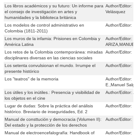
Los libros académicos y su futuro: Un informe para
Author/Editor:
M
el consejo de investigación en artes y
Velásquez
humanidades y la biblioteca británica
Los modelos de control administrativo en
Author/Editor:
M
Colombia (1811-2011)
Los muros de la infamia: Prisiones en Colombia y
Author/Editor:
L
América Latina
ARIZA,MANUEL
Los retos de la Colombia contemporánea: miradas
Author/Editor:
M
disciplinares diversas en las ciencias sociales
Los setenta convulsionan el mundo. Irrumpe el
Author/Editor:
H
presente histórico
Los "teatros" de la memoria
Author/Editor:
L
E.,Manuel Salge
Los útiles y los inútiles.: Presencia y visibilidad de
Author/Editor:
A
los objetos en el cine
Lugar de dudas: Sobre la práctica del análisis
Author/Editor:
R
histórico. Breviario de inseguridades, Ed. 2
Manual de consttución y democracia (Volumen II):
Author/Editor:
H
Del estado y la protección de los derechos
Manual de electroencefalografía: Handbook of
Author/Editor:
L