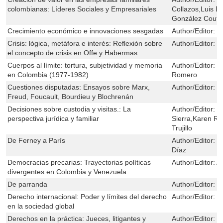
colombianas: Líderes Sociales y Empresariales
Collazos,Luis D
González Coutu
Crecimiento económico e innovaciones sesgadas
Author/Editor:
H
Crisis: lógica, metáfora e interés: Reflexión sobre
Author/Editor:
J
el concepto de crisis en Offe y Habermas
Cuerpos al límite: tortura, subjetividad y memoria
Author/Editor:
J
en Colombia (1977-1982)
Romero
Cuestiones disputadas: Ensayos sobre Marx,
Author/Editor:
R
Freud, Foucault, Bourdieu y Blochrenán
Decisiones sobre custodia y visitas.: La
Author/Editor:
I
perspectiva jurídica y familiar
Sierra,Karen Ri
Trujillo
De Ferney a París
Author/Editor:
J
Díaz
Democracias precarias: Trayectorias políticas
Author/Editor:
A
divergentes en Colombia y Venezuela
De parranda
Author/Editor:
M
Derecho internacional: Poder y límites del derecho
Author/Editor:
R
en la sociedad global
Derechos en la práctica: Jueces, litigantes y
Author/Editor:
E