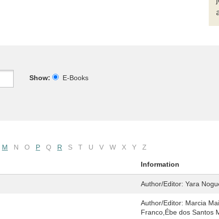
Show:
E-Books
M
N
O
P
Q
R
S
T
U
V
W
X
Y
Z
Information
Author/Editor:
Yara Nogue
Author/Editor:
Marcia Mai
Franco,Ébe dos Santos 