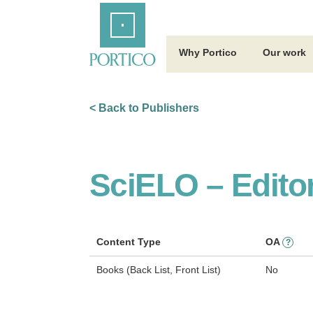
Skip
Home
to
Main
Content
Why Portico
Our work
< Back to Publishers
SciELO – Edito
Content Type
OA
?
Books (Back List, Front List)
No