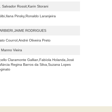
 Salvador Rossit,Karin Storani
libi,Ilana Pinsky,Ronaldo Laranjeira
ARBIERI,JAIME RODRIGUES
nato Courrol,André Oliveira Preto
Manno Vieira
ello Claramonte Gallian,Fabíola Holanda,José
árcia Regina Barros da Silva,Suzana Lopes
eginato