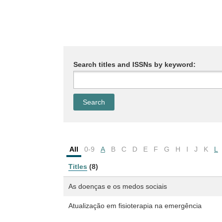
Search titles and ISSNs by keyword:
All
0-9
A
B
C
D
E
F
G
H
I
J
K
L
Titles
(8)
As doenças e os medos sociais
Atualização em fisioterapia na emergência