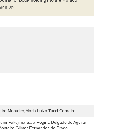
journal or book holdings to the Portico
archive.
ira Monteiro,Maria Luiza Tucci Carneiro
umi Fukujima,Sara Regina Delgado de Aguilar
Monteiro,Gilmar Fernandes do Prado