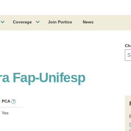
Coverage
Join Portico
News
Ch
ra Fap-Unifesp
PCA
?
Yes