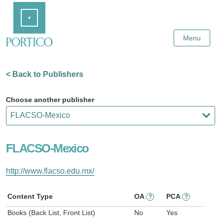
Skip
Home
to
Main
Content
Menu
< Back to Publishers
Choose another publisher
FLACSO-Mexico
http://www.flacso.edu.mx/
Content Type
OA
PCA
?
?
Books (Back List, Front List)
No
Yes