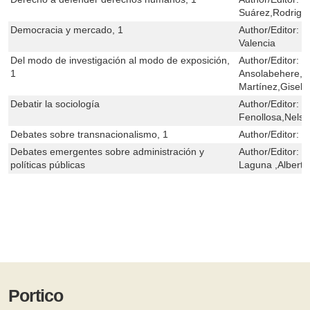
Suárez,Rodrigo 
Democracia y mercado, 1
Author/Editor:
L
Valencia
Del modo de investigación al modo de exposición,
Author/Editor:
K
1
Ansolabehere,Fe
Martínez,Gisel
Debatir la sociología
Author/Editor:
L
Fenollosa,Nelso
Debates sobre transnacionalismo, 1
Author/Editor:
V
Debates emergentes sobre administración y
Author/Editor:
M
políticas públicas
Laguna ,Alberto
Portico