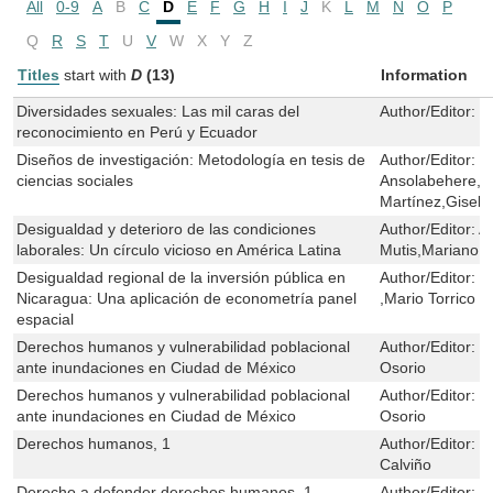
All
0-9
A
B
C
D
E
F
G
H
I
J
K
L
M
N
O
P
Q
R
S
T
U
V
W
X
Y
Z
Titles
start with
D
(13)
Information
Diversidades sexuales: Las mil caras del
Author/Editor:
L
reconocimiento en Perú y Ecuador
Diseños de investigación: Metodología en tesis de
Author/Editor:
K
ciencias sociales
Ansolabehere,Fe
Martínez,Gisel
Desigualdad y deterioro de las condiciones
Author/Editor:
A
laborales: Un círculo vicioso en América Latina
Mutis,Mariano 
Desigualdad regional de la inversión pública en
Author/Editor:
H
Nicaragua: Una aplicación de econometría panel
,Mario Torrico T
espacial
Derechos humanos y vulnerabilidad poblacional
Author/Editor:
K
ante inundaciones en Ciudad de México
Osorio
Derechos humanos y vulnerabilidad poblacional
Author/Editor:
K
ante inundaciones en Ciudad de México
Osorio
Derechos humanos, 1
Author/Editor:
E
Calviño
Derecho a defender derechos humanos, 1
Author/Editor:
G