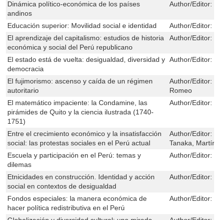
Dinámica político-económica de los países
Author/Editor:
M
andinos
Educación superior: Movilidad social e identidad
Author/Editor:
C
El aprendizaje del capitalismo: estudios de historia
Author/Editor:
C
económica y social del Perú republicano
El estado está de vuelta: desigualdad, diversidad y
Author/Editor:
V
democracia
El fujimorismo: ascenso y caída de un régimen
Author/Editor:
C
autoritario
Romeo
El matemático impaciente: la Condamine, las
Author/Editor:
H
pirámides de Quito y la ciencia ilustrada (1740-
1751)
Entre el crecimiento económico y la insatisfacción
Author/Editor:
G
social: las protestas sociales en el Perú actual
Tanaka, Martín
Escuela y participación en el Perú: temas y
Author/Editor:
M
dilemas
Etnicidades en construcción. Identidad y acción
Author/Editor:
C
social en contextos de desigualdad
Fondos especiales: la manera económica de
Author/Editor:
B
hacer política redistributiva en el Perú
Globalización y diversidad cultural: una mirada
Author/Editor:
P