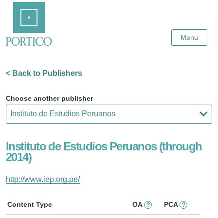
Skip
Home
to
Main
Content
Menu
< Back to Publishers
Choose another publisher
Instituto de Estudios Peruanos (through
2014)
http://www.iep.org.pe/
Content Type
OA
PCA
?
?