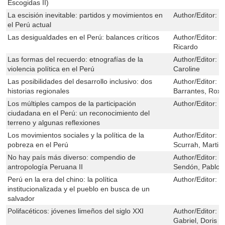
Escogidas II)
La escisión inevitable: partidos y movimientos en
Author/Editor:
G
el Perú actual
Las desigualdades en el Perú: balances críticos
Author/Editor:
C
Ricardo
Las formas del recuerdo: etnografías de la
Author/Editor:
D
violencia política en el Perú
Caroline
Las posibilidades del desarrollo inclusivo: dos
Author/Editor:
C
historias regionales
Barrantes, Roxa
Los múltiples campos de la participación
Author/Editor:
R
ciudadana en el Perú: un reconocimiento del
terreno y algunas reflexiones
Los movimientos sociales y la política de la
Author/Editor:
B
pobreza en el Perú
Scurrah, Martin;
No hay país más diverso: compendio de
Author/Editor:
D
antropología Peruana II
Sendón, Pablo; 
Perú en la era del chino: la política
Author/Editor:
M
institucionalizada y el pueblo en busca de un
salvador
Polifacéticos: jóvenes limeños del siglo XXI
Author/Editor:
G
Gabriel, Doris