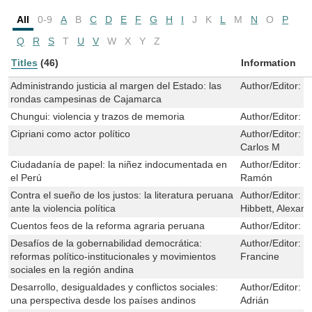
All
0-9
A
B
C
D
E
F
G
H
I
J
K
L
M
N
O
P
Q
R
S
T
U
V
W
X
Y
Z
Titles
(46)
Information
Administrando justicia al margen del Estado: las
Author/Editor:
Gi
rondas campesinas de Cajamarca
Chungui: violencia y trazos de memoria
Author/Editor:
J
Cipriani como actor político
Author/Editor:
P
Carlos M
Ciudadanía de papel: la niñez indocumentada en
Author/Editor:
C
el Perú
Ramón
Contra el sueño de los justos: la literatura peruana
Author/Editor:
U
ante la violencia política
Hibbett, Alexand
Cuentos feos de la reforma agraria peruana
Author/Editor:
M
Desafíos de la gobernabilidad democrática:
Author/Editor:
T
reformas político-institucionales y movimientos
Francine
sociales en la región andina
Desarrollo, desigualdades y conflictos sociales:
Author/Editor:
C
una perspectiva desde los países andinos
Adrián