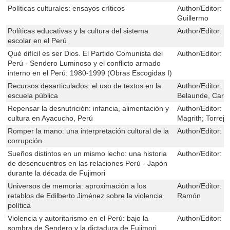
Políticas culturales: ensayos críticos
Author/Editor:
V
Guillermo
Políticas educativas y la cultura del sistema
Author/Editor:
Ol
escolar en el Perú
Qué difícil es ser Dios. El Partido Comunista del
Author/Editor:
D
Perú - Sendero Luminoso y el conflicto armado
interno en el Perú: 1980-1999 (Obras Escogidas I)
Recursos desarticulados: el uso de textos en la
Author/Editor:
E
escuela pública
Belaunde, Carol
Repensar la desnutrición: infancia, alimentación y
Author/Editor:
D
cultura en Ayacucho, Perú
Magrith; Torrej
Romper la mano: una interpretación cultural de la
Author/Editor:
H
corrupción
Sueños distintos en un mismo lecho: una historia
Author/Editor:
M
de desencuentros en las relaciones Perú - Japón
durante la década de Fujimori
Universos de memoria: aproximación a los
Author/Editor:
G
retablos de Edilberto Jiménez sobre la violencia
Ramón
política
Violencia y autoritarismo en el Perú: bajo la
Author/Editor:
B
sombra de Sendero y la dictadura de Fujimori