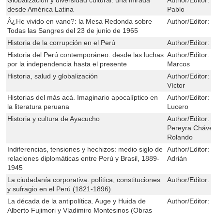
desde América Latina
Pablo
Â¿He vivido en vano?: la Mesa Redonda sobre
Author/Editor:
R
Todas las Sangres del 23 de junio de 1965
Historia de la corrupción en el Perú
Author/Editor:
Q
Historia del Perú contemporáneo: desde las luchas
Author/Editor:
C
por la independencia hasta el presente
Marcos
Historia, salud y globalización
Author/Editor:
C
Víctor
Historias del más acá. Imaginario apocalíptico en
Author/Editor:
D
la literatura peruana
Lucero
Historia y cultura de Ayacucho
Author/Editor:
Z
Pereyra Chávez,
Rolando
Indiferencias, tensiones y hechizos: medio siglo de
Author/Editor:
C
relaciones diplomáticas entre Perú y Brasil, 1889-
Adrián
1945
La ciudadanía corporativa: política, constituciones
Author/Editor:
De
y sufragio en el Perú (1821-1896)
La década de la antipolítica. Auge y Huida de
Author/Editor:
D
Alberto Fujimori y Vladimiro Montesinos (Obras