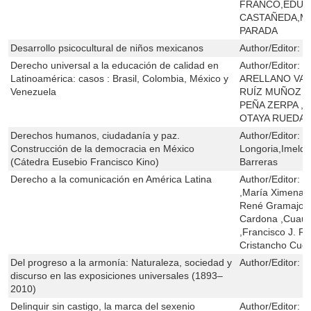
FRANCO,EDUA
CASTAÑEDA,M
PARADA
Desarrollo psicocultural de niños mexicanos
Author/Editor:
R
Derecho universal a la educación de calidad en
Author/Editor:
F
Latinoamérica: casos : Brasil, Colombia, México y
ARELLANO VAC
Venezuela
RUÍZ MUÑOZ ,
PEÑA ZERPA ,
OTAYA RUEDA
Derechos humanos, ciudadanía y paz.
Author/Editor:
E
Construcción de la democracia en México
Longoria,Imeld
(Cátedra Eusebio Francisco Kino)
Barreras
Derecho a la comunicación en América Latina
Author/Editor:
G
,María Ximena O
René Gramajo ,
Cardona ,Cuauh
,Francisco J. R
Cristancho Cues
Del progreso a la armonía: Naturaleza, sociedad y
Author/Editor:
S
discurso en las exposiciones universales (1893–
2010)
Delinquir sin castigo, la marca del sexenio
Author/Editor:
L