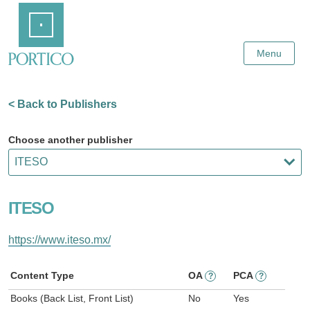
Skip
Home
to
Main
Content
Menu
< Back to Publishers
Choose another publisher
ITESO
https://www.iteso.mx/
Content Type
OA
PCA
?
?
Books (Back List, Front List)
No
Yes