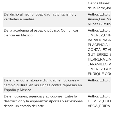
Carlos Núñez Bus
de la Torre,Jorg
Del dicho al hecho: opacidad, autoritarismo y
Author/Editor:
L
verdades a medias
Anaya,Luis Marr
Núñez Bustillos
De la academia al espacio público: Comunicar
Author/Editor:
P
ciencia en México
JIMÉNEZ,CHR
BARAHONA,JA
PLACENCIA,LU
GONZÁLEZ ARR
GUTIÉRREZ S
HERRERA LIMA
JARAMILLO VÁ
JIMÉNEZ GON
ENRIQUE ORO
Defendiendo territorio y dignidad: emociones y
Author/Editor:
A
cambio cultural en las luchas contra represas en
España y México
De emociones, agencia y adicciones. Entre la
Author/Editor:
E
destrucción y la esperanza: Aportes y reflexiones
GÓMEZ ,DULCE
desde un estado del arte
VEGA ,FRIDA D