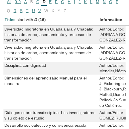
All
0-9
A
B
C
D
E
F
G
H
I
J
K
L
M
N
O
P
Q
R
S
T
U
V
W
X
Y
Z
Titles
start with
D
(16)
Information
Diversidad migratoria en Guadalajara y Chapala:
Author/Editor:
O
historias de arribo, asentamiento y procesos de
,ADRIANA GON
transformación
GONZÁLEZ-RO
Diversidad migratoria en Guadalajara y Chapala:
Author/Editor:
O
historias de arribo, asentamiento y procesos de
,ADRIANA GON
transformación
GONZÁLEZ-RO
Disciplina con dignidad
Author/Editor:
R
Mendler,Hécto
Dimensiones del aprendizaje: Manual para el
Author/Editor:
R
maestro
J. Pickering,co
J. Blackburn,Ron
Moffett,Diane E
Pollock,Jo Sue
de Cutiérrez
Diálogos sobre transdisciplina: Los investigadores
Author/Editor:
E
y su objeto de estudio
GÓMEZ,RUBIE
Desarrollo socioafectivo y convivencia escolar
Author/Editor:
C