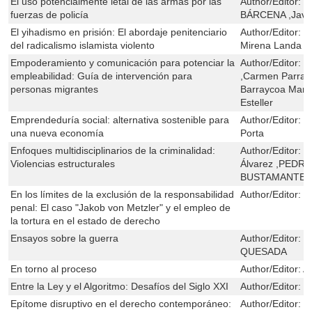
El uso potencialmente letal de las armas por las
Author/Editor:
D
fuerzas de policía
BÁRCENA ,Javie
El yihadismo en prisión: El abordaje penitenciario
Author/Editor:
S
del radicalismo islamista violento
Mirena Landa G
Empoderamiento y comunicación para potenciar la
Author/Editor:
O
empleabilidad: Guía de intervención para
,Carmen Parra R
personas migrantes
Barraycoa Martí
Esteller
Emprendeduría social: alternativa sostenible para
Author/Editor:
C
una nueva economía
Porta
Enfoques multidisciplinarios de la criminalidad:
Author/Editor:
M
Violencias estructurales
Álvarez ,PEDR
BUSTAMANTE
En los límites de la exclusión de la responsabilidad
Author/Editor:
M
penal: El caso "Jakob von Metzler" y el empleo de
la tortura en el estado de derecho
Ensayos sobre la guerra
Author/Editor:
J
QUESADA
En torno al proceso
Author/Editor:
A
Entre la Ley y el Algoritmo: Desafíos del Siglo XXI
Author/Editor:
R
Epítome disruptivo en el derecho contemporáneo:
Author/Editor:
J