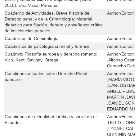
2018): Una Visión Personal
Cuaderno de Actividades. Breve historia del
Author/Editor:
A
Derecho penal y de la Criminología: Material
didáctico para fijación, debate y enseñanza crítica
de las ciencias penales
Cuadernos de Criminología.
Author/Editor:
S
Cuadernos de psicología criminal y forense
Author/Editor:
B
Cuadrivio Filosofía europea y derecho romano:
Author/Editor:
A
Vico, Kant, Savigny, Ortega
,Alfonso Castro
Camacho Delgad
Cuestiones actuales sobre Derecho Penal
Author/Editor:
M
bancario
,MARÍA VICTO
,CARLOS BARD
ÁNGEL FERNÁ
MARTÍN ,JAVI
,DANIEL GONZ
EDUARDO MAL
Cuestiones de actualidad jurídica y social en el
Author/Editor:
L
Ecuador
TELLO ,JOHN
,LYONEL CALD
CHININÍN MAC