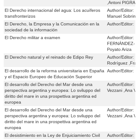
,Antoni PIGRA
El Derecho internacional del agua: Los acuíferos
Author/Editor:
L
transfronterizos
Manuel Sobrino
El Derecho, la Empresa y la Comunicación en la
Author/Editor:
R
sociedad de la información
El Derecho militar a examen
Author/Editor:
C
FERNÁNDEZ-RO
Poyato Ariza
El Derecho natural y el reinado de Edipo Rey
Author/Editor:
J
Rodríguez ,Fran
El desarrollo de la reforma universitaria en España
Author/Editor:
G
y el Espacio Europeo de Educación Superior
El desarrollo del Derecho del Mar desde una
Author/Editor:
G
perspectiva argentina y europea: Lo sviluppo del
Vezzani ,Ana Vic
diritto del mare in una prospettiva argentina ed
europea
El desarrollo del Derecho del Mar desde una
Author/Editor:
G
perspectiva argentina y europea: Lo sviluppo del
Vezzani ,Ana Vic
diritto del mare in una prospettiva argentina ed
europea
El desistimiento en la Ley de Enjuiciamiento Civil
Author/Editor:
M