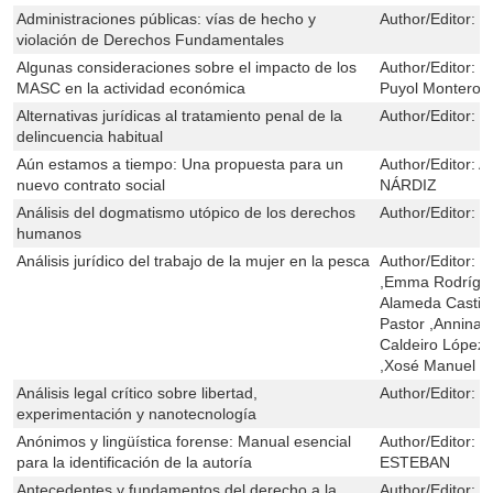
Administraciones públicas: vías de hecho y
Author/Editor:
E
violación de Derechos Fundamentales
Algunas consideraciones sobre el impacto de los
Author/Editor:
R
MASC en la actividad económica
Puyol Montero
Alternativas jurídicas al tratamiento penal de la
Author/Editor:
G
delincuencia habitual
Aún estamos a tiempo: Una propuesta para un
Author/Editor:
A
nuevo contrato social
NÁRDIZ
Análisis del dogmatismo utópico de los derechos
Author/Editor:
C
humanos
Análisis jurídico del trabajo de la mujer en la pesca
Author/Editor:
N
,Emma Rodrígue
Alameda Castill
Pastor ,Annina C
Caldeiro López 
,Xosé Manuel C
Análisis legal crítico sobre libertad,
Author/Editor:
M
experimentación y nanotecnología
Anónimos y lingüística forense: Manual esencial
Author/Editor:
M
para la identificación de la autoría
ESTEBAN
Antecedentes y fundamentos del derecho a la
Author/Editor:
V