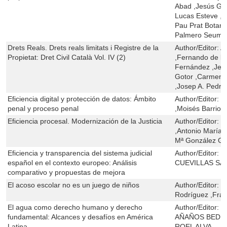
Abad ,Jesús Gó
Lucas Esteve ,
Pau Prat Botanc
Palmero Seuma
Drets Reals. Drets reals limitats i Registre de la
Author/Editor:
A
Propietat: Dret Civil Català Vol. IV (2)
,Fernando de la
Fernández ,Jes
Gotor ,Carmen 
,Josep A. Pedro
Eficiencia digital y protección de datos: Ámbito
Author/Editor:
R
penal y proceso penal
,Moisés Barrio 
Eficiencia procesal. Modernización de la Justicia
Author/Editor:
R
,Antonio María 
Mª González Ga
Eficiencia y transparencia del sistema judicial
Author/Editor:
J
español en el contexto europeo: Análisis
CUEVILLAS SAY
comparativo y propuestas de mejora
El acoso escolar no es un juego de niños
Author/Editor:
J
Rodríguez ,Fran
El agua como derecho humano y derecho
Author/Editor:
K
fundamental: Alcances y desafíos en América
AÑAÑOS BEDRI
Latina
ROEL ALVA