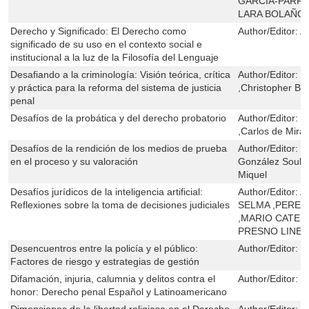
GARCÍA-PARR
LARA BOLAÑOS
Derecho y Significado: El Derecho como
Author/Editor:
A
significado de su uso en el contexto social e
institucional a la luz de la Filosofía del Lenguaje
Desafiando a la criminología: Visión teórica, crítica
Author/Editor:
F
y práctica para la reforma del sistema de justicia
,Christopher Bi
penal
Desafíos de la probática y del derecho probatorio
Author/Editor:
F
,Carlos de Mir
Desafíos de la rendición de los medios de prueba
Author/Editor:
M
en el proceso y su valoración
González Soulon
Miquel
Desafíos jurídicos de la inteligencia artificial:
Author/Editor:
A
Reflexiones sobre la toma de decisiones judiciales
SELMA ,PERE 
,MARIO CATER
PRESNO LINE
Desencuentros entre la policía y el público:
Author/Editor:
F
Factores de riesgo y estrategias de gestión
Difamación, injuria, calumnia y delitos contra el
Author/Editor:
G
honor: Derecho penal Español y Latinoamericano
Dimensiones de la libertad religiosa en el Derecho
Author/Editor:
J