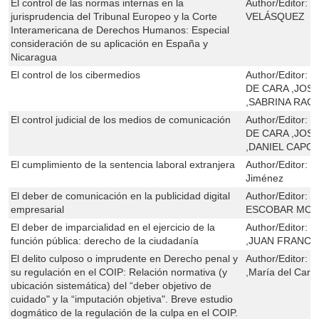
El control de las normas internas en la
Author/Editor:
B
jurisprudencia del Tribunal Europeo y la Corte
VELÁSQUEZ
Interamericana de Derechos Humanos: Especial
consideración de su aplicación en España y
Nicaragua
El control de los cibermedios
Author/Editor:
J
DE CARA ,JOS
,SABRINA RAG
El control judicial de los medios de comunicación
Author/Editor:
J
DE CARA ,JOS
,DANIEL CAPO
El cumplimiento de la sentencia laboral extranjera
Author/Editor:
J
Jiménez
El deber de comunicación en la publicidad digital
Author/Editor:
C
empresarial
ESCOBAR MO
El deber de imparcialidad en el ejercicio de la
Author/Editor:
M
función pública: derecho de la ciudadanía
,JUAN FRANC
El delito culposo o imprudente en Derecho penal y
Author/Editor:
L
su regulación en el COIP: Relación normativa (y
,María del Carm
ubicación sistemática) del “deber objetivo de
cuidado" y la “imputación objetiva". Breve estudio
dogmático de la regulación de la culpa en el COIP.