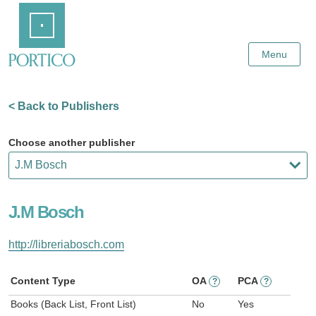
Skip
Home
to
Main
Content
Menu
< Back to Publishers
Choose another publisher
J.M Bosch
http://libreriabosch.com
Content Type
OA
PCA
?
?
Books (Back List, Front List)
No
Yes