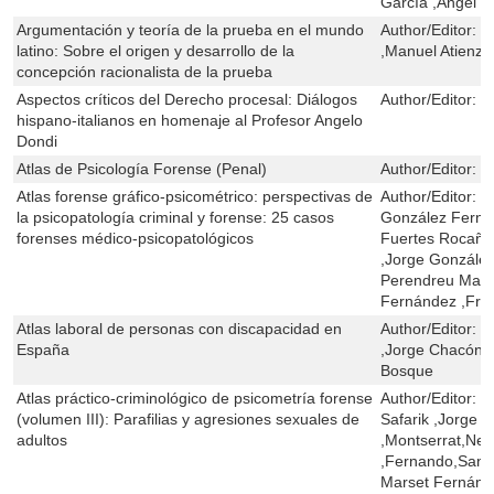
García ,Àngel C
Argumentación y teoría de la prueba en el mundo
Author/Editor:
C
latino: Sobre el origen y desarrollo de la
,Manuel Atienza
concepción racionalista de la prueba
Aspectos críticos del Derecho procesal: Diálogos
Author/Editor:
J
hispano-italianos en homenaje al Profesor Angelo
Dondi
Atlas de Psicología Forense (Penal)
Author/Editor:
B
Atlas forense gráfico-psicométrico: perspectivas de
Author/Editor:
B
la psicopatología criminal y forense: 25 casos
González Ferná
forenses médico-psicopatológicos
Fuertes Rocañín
,Jorge Gonzále
Perendreu Mata
Fernández ,Fra
Atlas laboral de personas con discapacidad en
Author/Editor:
M
España
,Jorge Chacón G
Bosque
Atlas práctico-criminológico de psicometría forense
Author/Editor:
B
(volumen III): Parafilias y agresiones sexuales de
Safarik ,Jorge 
adultos
,Montserrat,Ne
,Fernando,Santa
Marset Fernánd