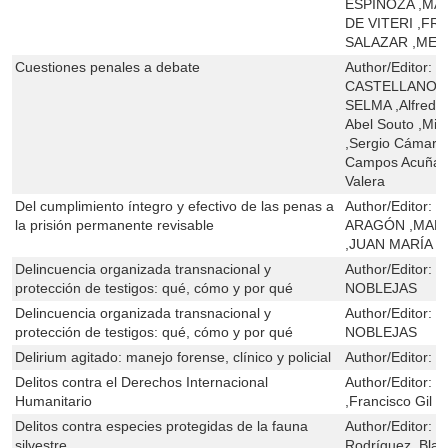
ESPINOZA ,M
DE VITERI ,F
SALAZAR ,MEL
Cuestiones penales a debate
Author/Editor:
P
CASTELLANO ,
SELMA ,Alfredo
Abel Souto ,Mig
,Sergio Cámara
Campos Acuña ,V
Valera
Del cumplimiento íntegro y efectivo de las penas a
Author/Editor:
M
la prisión permanente revisable
ARAGÓN ,MARÍ
,JUAN MARÍA 
Delincuencia organizada transnacional y
Author/Editor:
D
protección de testigos: qué, cómo y por qué
NOBLEJAS
Delincuencia organizada transnacional y
Author/Editor:
D
protección de testigos: qué, cómo y por qué
NOBLEJAS
Delirium agitado: manejo forense, clínico y policial
Author/Editor:
F
Delitos contra el Derechos Internacional
Author/Editor:
G
Humanitario
,Francisco Gil B
Delitos contra especies protegidas de la fauna
Author/Editor:
J
silvestre
Rodríguez ,Blas