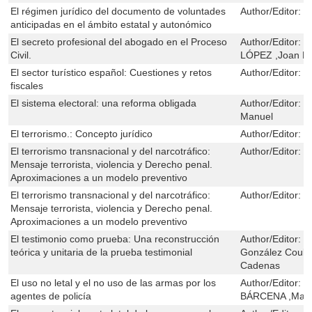
El régimen jurídico del documento de voluntades
Author/Editor:
L
anticipadas en el ámbito estatal y autonómico
El secreto profesional del abogado en el Proceso
Author/Editor:
J
Civil.
LÓPEZ ,Joan Pi
El sector turístico español: Cuestiones y retos
Author/Editor:
R
fiscales
El sistema electoral: una reforma obligada
Author/Editor:
J
Manuel
El terrorismo.: Concepto jurídico
Author/Editor:
M
El terrorismo transnacional y del narcotráfico:
Author/Editor:
Y
Mensaje terrorista, violencia y Derecho penal.
Aproximaciones a un modelo preventivo
El terrorismo transnacional y del narcotráfico:
Author/Editor:
Y
Mensaje terrorista, violencia y Derecho penal.
Aproximaciones a un modelo preventivo
El testimonio como prueba: Una reconstrucción
Author/Editor:
M
teórica y unitaria de la prueba testimonial
González Coulo
Cadenas
El uso no letal y el no uso de las armas por los
Author/Editor:
D
agentes de policía
BÁRCENA ,Manue