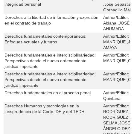
integridad personal
,José Sebastián
Granadillo Mala
Derechos a la libertad de información y expresión
Author/Editor:
R
en el contrato de trabajo
Aldana ,JOSÉ
AHUMADA
Derechos fundamentales contemporáneos:
Author/Editor:
J
Enfoques actuales y futuros
MANRIQUE ,J
AMAYA
Derechos fundamentales e interdisciplinariedad:
Author/Editor:
J
Perspectivas desde el nuevo ordenamiento
MANRIQUE ,CL
jurídico imperante
Derechos fundamentales e interdisciplinariedad:
Author/Editor:
J
Perspectivas desde el nuevo ordenamiento
MANRIQUE ,CL
jurídico imperante
Derechos fundamentales en el proceso penal
Author/Editor:
A
Quintana
Derechos Humanos y tecnologías en la
Author/Editor:
J
jurisprudencia de la Corte IDH y del TEDH
RODRÍGUEZ ,L
RODRÍGUEZ ,A
SELMA ,JOSÉ R
ÂNGELO DEZO