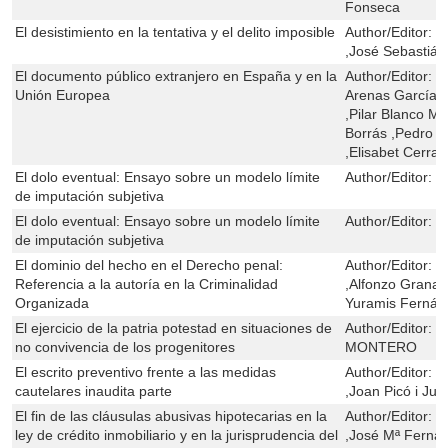
Fonseca
El desistimiento en la tentativa y el delito imposible
Author/Editor:
G
,José Sebastián
El documento público extranjero en España y en la
Author/Editor:
M
Unión Europea
Arenas García ,L
,Pilar Blanco Mo
Borrás ,Pedro C
,Elisabet Cerrat
El dolo eventual: Ensayo sobre un modelo límite
Author/Editor:
J
de imputación subjetiva
El dolo eventual: Ensayo sobre un modelo límite
Author/Editor:
J
de imputación subjetiva
El dominio del hecho en el Derecho penal:
Author/Editor:
G
Referencia a la autoría en la Criminalidad
,Alfonzo Granad
Organizada
Yuramis Fernán
El ejercicio de la patria potestad en situaciones de
Author/Editor:
J
no convivencia de los progenitores
MONTERO
El escrito preventivo frente a las medidas
Author/Editor:
F
cautelares inaudita parte
,Joan Picó i Jun
El fin de las cláusulas abusivas hipotecarias en la
Author/Editor:
F
ley de crédito inmobiliario y en la jurisprudencia del
,José Mª Fernán