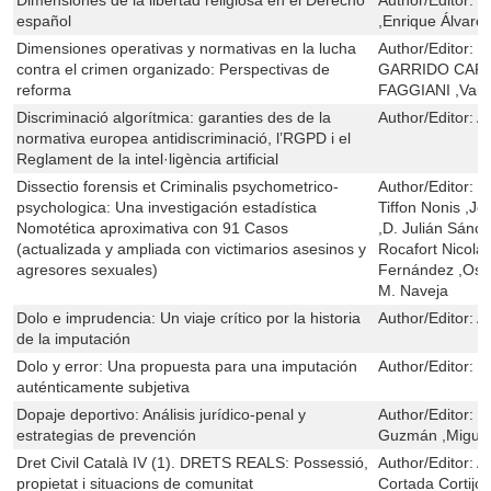
español
,Enrique Álvare
Dimensiones operativas y normativas en la lucha
Author/Editor:
F
contra el crimen organizado: Perspectivas de
GARRIDO CARR
reforma
FAGGIANI ,Valen
Discriminació algorítmica: garanties des de la
Author/Editor:
A
normativa europea antidiscriminació, l’RGPD i el
Reglament de la intel·ligència artificial
Dissectio forensis et Criminalis psychometrico-
Author/Editor:
B
psychologica: Una investigación estadística
Tiffon Nonis ,J
Nomotética aproximativa con 91 Casos
,D. Julián Sánch
(actualizada y ampliada con victimarios asesinos y
Rocafort Nicola
agresores sexuales)
Fernández ,Osc
M. Naveja
Dolo e imprudencia: Un viaje crítico por la historia
Author/Editor:
A
de la imputación
Dolo y error: Una propuesta para una imputación
Author/Editor:
L
auténticamente subjetiva
Dopaje deportivo: Análisis jurídico-penal y
Author/Editor:
S
estrategias de prevención
Guzmán ,Miguel
Dret Civil Català IV (1). DRETS REALS: Possessió,
Author/Editor:
A
propietat i situacions de comunitat
Cortada Cortijo 