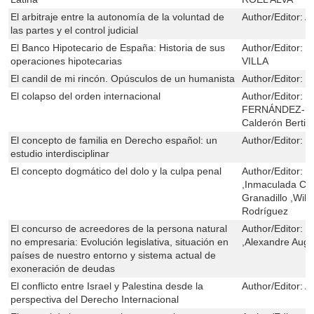
El arbitraje entre la autonomía de la voluntad de
Author/Editor:
A
las partes y el control judicial
El Banco Hipotecario de España: Historia de sus
Author/Editor:
M
operaciones hipotecarias
VILLA
El candil de mi rincón. Opúsculos de un humanista
Author/Editor:
M
El colapso del orden internacional
Author/Editor:
C
FERNÁNDEZ-RO
Calderón Berti
El concepto de familia en Derecho español: un
Author/Editor:
I
estudio interdisciplinar
El concepto dogmático del dolo y la culpa penal
Author/Editor:
G
,Inmaculada Co
Granadillo ,Will
Rodríguez
El concurso de acreedores de la persona natural
Author/Editor:
P
no empresaria: Evolución legislativa, situación en
,Alexandre Aug
países de nuestro entorno y sistema actual de
exoneración de deudas
El conflicto entre Israel y Palestina desde la
Author/Editor:
Al
perspectiva del Derecho Internacional