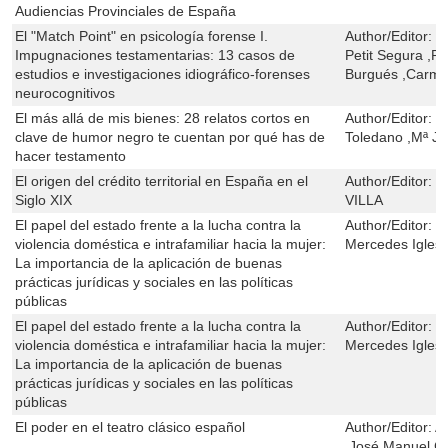
Audiencias Provinciales de España
El "Match Point" en psicología forense I.
Author/Editor:
B
Impugnaciones testamentarias: 13 casos de
Petit Segura ,
estudios e investigaciones idiográfico-forenses
Burgués ,Carme
neurocognitivos
El más allá de mis bienes: 28 relatos cortos en
Author/Editor:
C
clave de humor negro te cuentan por qué has de
Toledano ,Mª Je
hacer testamento
El origen del crédito territorial en España en el
Author/Editor:
M
Siglo XIX
VILLA
El papel del estado frente a la lucha contra la
Author/Editor:
R
violencia doméstica e intrafamiliar hacia la mujer:
Mercedes Iglesi
La importancia de la aplicación de buenas
prácticas jurídicas y sociales en las políticas
públicas
El papel del estado frente a la lucha contra la
Author/Editor:
R
violencia doméstica e intrafamiliar hacia la mujer:
Mercedes Iglesi
La importancia de la aplicación de buenas
prácticas jurídicas y sociales en las políticas
públicas
El poder en el teatro clásico español
Author/Editor:
A
,José Manuel C