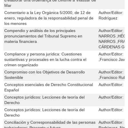
Mar
Comentario a la Ley Orgánica 5/2000, de 12 de
Author/Editor:
J
enero, reguladora de la responsabilidad penal de
Rodríguez
los menores
Compendio y análisis de los principales
Author/Editor:
H
pronunciamientos del Tribunal Supremo en
NARROS ,HÉCT
materia financiera
NARROS ,FRAN
CÁRDENAS GÁ
Compliance y persona jurídica: Cuestiones
Author/Editor:
J
sustantivas y procesales en la lucha contra el
,Francisco Javie
crimen organizado
Compromiso con los Objetivos de Desarrollo
Author/Editor:
R
Sostenible
,Francisco Rub
Conceptos esenciales de Derecho Constitucional
Author/Editor:
J
Español
Conceptos jurídicos: Lecciones de teoría del
Author/Editor:
J
Derecho
Conceptos jurídicos: Lecciones de teoría del
Author/Editor:
J
Derecho
Conciliación y Corresponsabilidad de las personas
Author/Editor:
E
trabajadoras: Presente y futuro
Rodríguez ,Nor