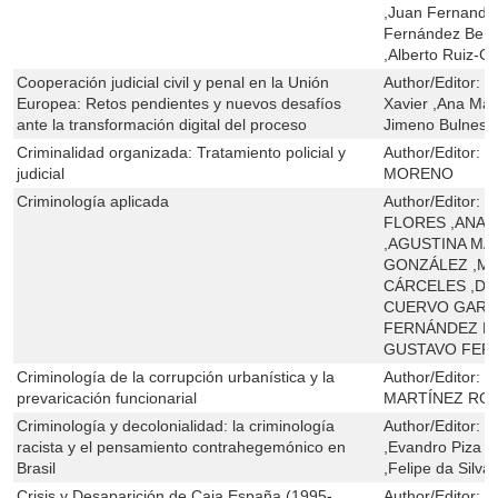
,Juan Fernando 
Fernández Berm
,Alberto Ruiz-G
Cooperación judicial civil y penal en la Unión
Author/Editor:
P
Europea: Retos pendientes y nuevos desafíos
Xavier ,Ana Mar
ante la transformación digital del proceso
Jimeno Bulnes
Criminalidad organizada: Tratamiento policial y
Author/Editor:
M
judicial
MORENO
Criminología aplicada
Author/Editor:
B
FLORES ,ANA 
,AGUSTINA MA
GONZÁLEZ ,MA
CÁRCELES ,DAV
CUERVO GARCÍ
FERNÁNDEZ MO
GUSTAVO FER
Criminología de la corrupción urbanística y la
Author/Editor:
J
prevaricación funcionarial
MARTÍNEZ RO
Criminología y decolonialidad: la criminología
Author/Editor:
B
racista y el pensamiento contrahegemónico en
,Evandro Piza D
Brasil
,Felipe da Silva
Crisis y Desaparición de Caja España (1995-
Author/Editor:
Z