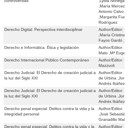
controversias
,Lydia Noriega ,
,María Mercede
Antonio Calvo V
,Margarita Fuen
Rodríguez
Derecho Digital: Perspectiva interdisciplinar
Author/Editor:
V
,María Cristina
Fayos Gardó ,An
Derecho e Informática. Ética y legislación
Author/Editor:
J
Mato ,Mª Eugeni
Derecho Internacional Público Contemporáneo
Author/Editor:
V
Mazzuoli
Derecho Judicial: El Derecho de creación judicial a
Author/Editor:
E
la luz del Siglo XXI
de Urbina ,Jord
Andrés Ibáñez
Derecho Judicial: El Derecho de creación judicial a
Author/Editor:
E
la luz del Siglo XXI
de Urbina ,Jord
Andrés Ibáñez
Derecho penal especial: Delitos contra la vida y la
Author/Editor:
G
integridad personal
,José Sebastián
Granadillo Mala
Derecho penal especial: Delitos contra la vida y la
Author/Editor:
G