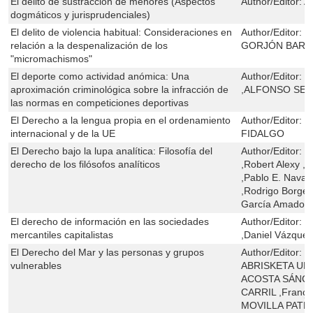
El delito de sustracción de menores (Aspectos
Author/Editor:
A
dogmáticos y jurisprudenciales)
El delito de violencia habitual: Consideraciones en
Author/Editor:
M
relación a la despenalización de los
GORJÓN BAR
"micromachismos"
El deporte como actividad anómica: Una
Author/Editor:
M
aproximación criminológica sobre la infracción de
,ALFONSO SE
las normas en competiciones deportivas
El Derecho a la lengua propia en el ordenamiento
Author/Editor:
P
internacional y de la UE
FIDALGO
El Derecho bajo la lupa analítica: Filosofía del
Author/Editor:
J
derecho de los filósofos analíticos
,Robert Alexy ,C
,Pablo E. Navar
,Rodrigo Borges
García Amado ,
El derecho de información en las sociedades
Author/Editor:
J
mercantiles capitalistas
,Daniel Vázquez
El Derecho del Mar y las personas y grupos
Author/Editor:
G
vulnerables
ABRISKETA URI
ACOSTA SÁNCH
CARRIL ,Franço
MOVILLA PATEI