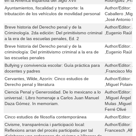
en la América española del Siglo XVII
Rodríguez ,Fran
Ayuntamientos, fiscalidad y transporte: la
Author/Editor:
Z
tributación de los vehículos de movilidad personal
Caballero ,Migu
,José Antonio 
Breve historia del Derecho penal y de la
Author/Editor:
A
Criminología. 2da edición: Del primitivismo criminal
,Eugenio Raúl Z
a la era de las escuelas penales, Ed. 2
Breve historia del Derecho penal y de la
Author/Editor:
A
criminología: Del primitivismo criminal a la era de
,Eugenio Raúl Z
las escuelas penales
Bullying y convivencia escolar: Guía práctica para
Author/Editor:
A
docentes y padres
,Francisco Mori
Cervantes, Wilde, Azorín: Cinco estudios de
Author/Editor:
R
Derecho penal y literatura
,Miguel Polaino
Ciencia Penal y Generosidad. De lo mexicano a lo
Author/Editor:
M
universal.: Libro homenaje a Carlos Juan Manuel
,Miguel Ángel N
Daza Gómez. In memoriam.
Mulas ,Miguel P
Ferré Olivé
Cinco estudios de filosofía contemporánea
Author/Editor:
M
Civisme, transparència i participació local:
Author/Editor:
J
Reflexions arran del procés participatiu per tal
Francesch ,Alfr
d’elaborar una ordenança de civisme a Vilassar de