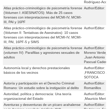
Rodríguez-Acost
Atlas práctico-criminológico de psicometría forense
Author/Editor:
B
(Volumen I: ASESINATOS): Más de 25 casos
forenses con interpretaciones del MCMI-IV, MCMI-
III, PAI y 16PF
Atlas práctico-criminológico de psicometría forense
Author/Editor:
B
(Volumen II: Tentativas de Asesinatos): 10 casos
forenses con interpretaciones del MCMI-IV, MCMI-
III, PAI, 16PF-5 y SIMS
Atlas práctico-criminológico de psicometría forense
Author/Editor:
B
(volumen IV): Parafilias y agresiones sexuales de
Moreno Verdejo
adultos
,Juan Antonio M
Pascual Cadena
Autonomía local y derechos prestacionales
Author/Editor:
M
básicos de los vecinos
,FRANCISCO J
SOTOCA
Autoría y participación en el Derecho Criminal
Author/Editor:
J
Romano: Un estudio sobre la instigación al delito
Romanillos
Autoridad, política y democracia: Una teoría
Author/Editor:
I
organizacional del Estado
,Mauricio Merin
Aventuras y desventuras de un pícaro arahalense
Author/Editor:
J