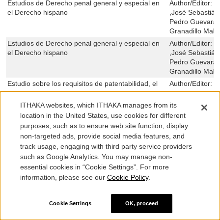
Estudios de Derecho penal general y especial en
Author/Editor:
G
el Derecho hispano
,José Sebastián
Pedro Guevara 
Granadillo Mala
Estudios de Derecho penal general y especial en
Author/Editor:
G
el Derecho hispano
,José Sebastián
Pedro Guevara 
Granadillo Mala
Estudio sobre los requisitos de patentabilidad, el
Author/Editor:
M
alcance y la violación del derecho de patente
TRIAS DE BES
Estudios sobre el proceso contencioso-
Author/Editor:
I
ITHAKA websites, which ITHAKA manages from its
administrativo en materia tributaria
Lucas Durán ,Fe
location in the United States, use cookies for different
,Susana Aníbar
purposes, such as to ensure web site function, display
Arranz De André
non-targeted ads, provide social media features, and
Delgado ,Alejan
track usage, engaging with third party service providers
,Clemente Chec
such as Google Analytics. You may manage non-
Estudios sobre la nueva cultura y valores del
Author/Editor:
J
essential cookies in “Cookie Settings”. For more
empleo público
ALIENDE ,ADE
information, please see our
Cookie Policy
.
,JUSTO EDUA
,JAIME RODRÍ
RODRÍGUEZ CH
Cookie Settings
OK, proceed
SESMA