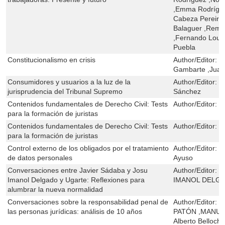
,Emma Rodrígue
Cabeza Pereiro
Balaguer ,Reme
,Fernando Lous
Puebla
Constitucionalismo en crisis
Author/Editor:
M
Gambarte ,Juan
Consumidores y usuarios a la luz de la
Author/Editor:
J
jurisprudencia del Tribunal Supremo
Sánchez
Contenidos fundamentales de Derecho Civil: Tests
Author/Editor:
F
para la formación de juristas
Contenidos fundamentales de Derecho Civil: Tests
Author/Editor:
F
para la formación de juristas
Control externo de los obligados por el tratamiento
Author/Editor:
J
de datos personales
Ayuso
Conversaciones entre Javier Sádaba y Josu
Author/Editor:
J
Imanol Delgado y Ugarte: Reflexiones para
IMANOL DELG
alumbrar la nueva normalidad
Conversaciones sobre la responsabilidad penal de
Author/Editor:
V
las personas jurídicas: análisis de 10 años
PATÓN ,MANUE
Alberto Belloch 