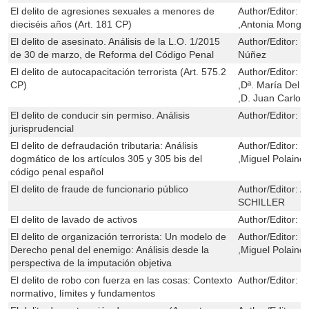
El delito de agresiones sexuales a menores de
Author/Editor:
J
dieciséis años (Art. 181 CP)
,Antonia Monge
El delito de asesinato. Análisis de la L.O. 1/2015
Author/Editor:
J
de 30 de marzo, de Reforma del Código Penal
Núñez
El delito de autocapacitación terrorista (Art. 575.2
Author/Editor:
C
CP)
,Dª. María Del
,D. Juan Carlos
El delito de conducir sin permiso. Análisis
Author/Editor:
C
jurisprudencial
El delito de defraudación tributaria: Análisis
Author/Editor:
M
dogmático de los artículos 305 y 305 bis del
,Miguel Polaino
código penal español
El delito de fraude de funcionario público
Author/Editor:
A
SCHILLER
El delito de lavado de activos
Author/Editor:
G
El delito de organización terrorista: Un modelo de
Author/Editor:
G
Derecho penal del enemigo: Análisis desde la
,Miguel Polaino
perspectiva de la imputación objetiva
El delito de robo con fuerza en las cosas: Contexto
Author/Editor:
R
normativo, límites y fundamentos