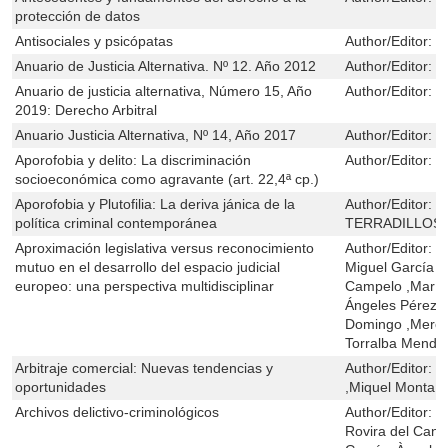
protección de datos
Antisociales y psicópatas
Author/Editor:
J
Anuario de Justicia Alternativa. Nº 12. Año 2012
Author/Editor:
D
Anuario de justicia alternativa, Número 15, Año
Author/Editor:
D
2019: Derecho Arbitral
Anuario Justicia Alternativa, Nº 14, Año 2017
Author/Editor:
D
Aporofobia y delito: La discriminación
Author/Editor:
M
socioeconómica como agravante (art. 22,4ª cp.)
Aporofobia y Plutofilia: La deriva jánica de la
Author/Editor:
J
política criminal contemporánea
TERRADILLOS
Aproximación legislativa versus reconocimiento
Author/Editor:
M
mutuo en el desarrollo del espacio judicial
Miguel García 
europeo: una perspectiva multidisciplinar
Campelo ,Mar J
Ángeles Pérez 
Domingo ,Merce
Torralba Mendio
Arbitraje comercial: Nuevas tendencias y
Author/Editor:
C
oportunidades
,Miquel Montañá
Archivos delictivo-criminológicos
Author/Editor:
B
Rovira del Cant