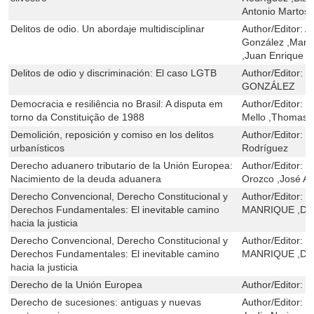
Antonio Martos
Delitos de odio. Un abordaje multidisciplinar
Author/Editor:
A
González ,Marta
,Juan Enrique S
Delitos de odio y discriminación: El caso LGTB
Author/Editor:
E
GONZÁLEZ
Democracia e resiliência no Brasil: A disputa em
Author/Editor:
P
torno da Constituição de 1988
Mello ,Thomas 
Demolición, reposición y comiso en los delitos
Author/Editor:
J
urbanísticos
Rodríguez
Derecho aduanero tributario de la Unión Europea:
Author/Editor:
C
Nacimiento de la deuda aduanera
Orozco ,José A
Derecho Convencional, Derecho Constitucional y
Author/Editor:
J
Derechos Fundamentales: El inevitable camino
MANRIQUE ,DE
hacia la justicia
Derecho Convencional, Derecho Constitucional y
Author/Editor:
J
Derechos Fundamentales: El inevitable camino
MANRIQUE ,DE
hacia la justicia
Derecho de la Unión Europea
Author/Editor:
M
Derecho de sucesiones: antiguas y nuevas
Author/Editor:
M