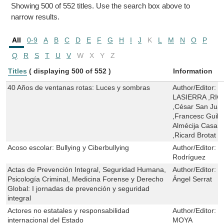
Showing 500 of 552 titles. Use the search box above to
narrow results.
All
0-9
A
B
C
D
E
F
G
H
I
J
K
L
M
N
O
P
Q
R
S
T
U
V
W
X
Y
Z
Titles
( displaying 500 of 552 )
Information
40 Años de ventanas rotas: Luces y sombras
Author/Editor:
F
LASIERRA ,RI
,César San Jua
,Francesc Guill
Almécija Casano
,Ricard Brotat J
Acoso escolar: Bullying y Ciberbullying
Author/Editor:
J
Rodríguez
Actas de Prevención Integral, Seguridad Humana,
Author/Editor:
B
Psicología Criminal, Medicina Forense y Derecho
Ángel Serrat
Global: I jornadas de prevención y seguridad
integral
Actores no estatales y responsabilidad
Author/Editor:
V
internacional del Estado
MOYA