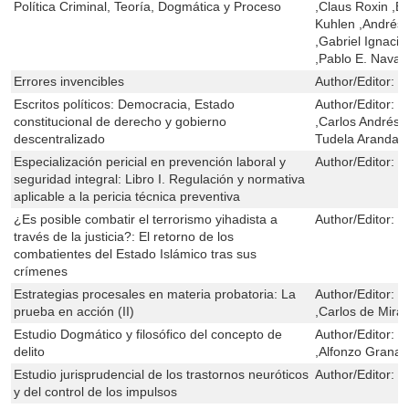
Política Criminal, Teoría, Dogmática y Proceso
,Claus Roxin ,B
Kuhlen ,Andrés R
,Gabriel Ignacio
,Pablo E. Navar
Errores invencibles
Author/Editor:
O
Escritos políticos: Democracia, Estado
Author/Editor:
J
constitucional de derecho y gobierno
,Carlos Andrés 
descentralizado
Tudela Aranda ,
Especialización pericial en prevención laboral y
Author/Editor:
M
seguridad integral: Libro I. Regulación y normativa
aplicable a la pericia técnica preventiva
¿Es posible combatir el terrorismo yihadista a
Author/Editor:
M
través de la justicia?: El retorno de los
combatientes del Estado Islámico tras sus
crímenes
Estrategias procesales en materia probatoria: La
Author/Editor:
F
prueba en acción (II)
,Carlos de Mir
Estudio Dogmático y filosófico del concepto de
Author/Editor:
G
delito
,Alfonzo Granadi
Estudio jurisprudencial de los trastornos neuróticos
Author/Editor:
S
y del control de los impulsos