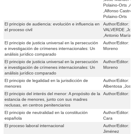
Polaino-Orts ,A
,Alfonso Castro
Polaino-Orts
El principio de audiencia: evolución e influencia en
Author/Editor:
L
el proceso civil
VALVERDE ,Jos
,Antonio María 
El principio de justicia universal en la persecución
Author/Editor:
J
e investigación de crímenes internacionales: Un
Moreno
análisis jurídico comparado
El principio de justicia universal en la persecución
Author/Editor:
J
e investigación de crímenes internacionales: Un
Moreno
análisis jurídico comparado
El principio de legalidad en la jurisdicción de
Author/Editor:
J
menores
Albentosa ,Jose
El principio del interés del menor: A propósito de la
Author/Editor:
C
estancia de menores, junto con sus madres
reclusas, en centros penitenciarios
El principio de neutralidad en la constitución
Author/Editor:
J
española
Cara
El proceso laboral internacional
Author/Editor:
J
Jiménez