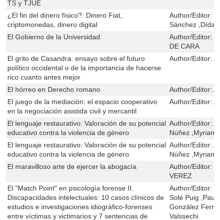
TS y TJUE
¿El fin del dinero físico?: Dinero Fiat,
Author/Editor:
J
criptomonedas, dinero digital
Sánchez ,Dídac
El Gobierno de la Universidad
Author/Editor:
J
DE CARA
El grito de Casandra: ensayo sobre el futuro
Author/Editor:
A
político occidental o de la importancia de hacerse
rico cuanto antes mejor
El hórreo en Derecho romano
Author/Editor:
A
El juego de la mediación: el espacio cooperativo
Author/Editor:
Á
en la negociación asistida civil y mercantil
El lenguaje restaurativo: Valoración de su potencial
Author/Editor:
A
educativo contra la violencia de género
Núñez ,Myriam 
El lenguaje restaurativo: Valoración de su potencial
Author/Editor:
A
educativo contra la violencia de género
Núñez ,Myriam 
El maravilloso arte de ejercer la abogacía
Author/Editor:
D
VEREZ
El "Match Point" en psicología forense II.
Author/Editor:
B
Discapacidades intelectuales: 10 casos clínicos de
Solé Puig ,Pau 
estudios e investigaciones idiográfico-forenses
González Ferna
entre víctimas y victimarios y 7 sentencias de
Valssechi