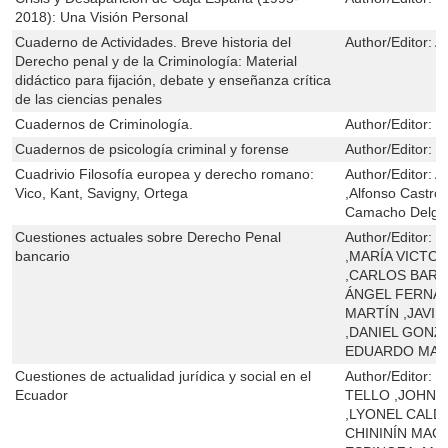
2018): Una Visión Personal
Cuaderno de Actividades. Breve historia del
Author/Editor:
A
Derecho penal y de la Criminología: Material
didáctico para fijación, debate y enseñanza crítica
de las ciencias penales
Cuadernos de Criminología.
Author/Editor:
S
Cuadernos de psicología criminal y forense
Author/Editor:
B
Cuadrivio Filosofía europea y derecho romano:
Author/Editor:
A
Vico, Kant, Savigny, Ortega
,Alfonso Castro
Camacho Delgad
Cuestiones actuales sobre Derecho Penal
Author/Editor:
M
bancario
,MARÍA VICTO
,CARLOS BARD
ÁNGEL FERNÁ
MARTÍN ,JAVI
,DANIEL GONZ
EDUARDO MAL
Cuestiones de actualidad jurídica y social en el
Author/Editor:
L
Ecuador
TELLO ,JOHN
,LYONEL CALD
CHININÍN MAC