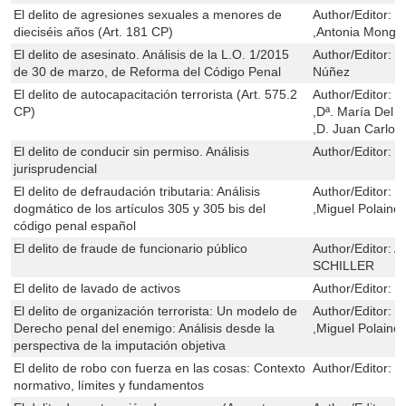
El delito de agresiones sexuales a menores de
Author/Editor:
J
dieciséis años (Art. 181 CP)
,Antonia Monge
El delito de asesinato. Análisis de la L.O. 1/2015
Author/Editor:
J
de 30 de marzo, de Reforma del Código Penal
Núñez
El delito de autocapacitación terrorista (Art. 575.2
Author/Editor:
C
CP)
,Dª. María Del
,D. Juan Carlos
El delito de conducir sin permiso. Análisis
Author/Editor:
C
jurisprudencial
El delito de defraudación tributaria: Análisis
Author/Editor:
M
dogmático de los artículos 305 y 305 bis del
,Miguel Polaino
código penal español
El delito de fraude de funcionario público
Author/Editor:
A
SCHILLER
El delito de lavado de activos
Author/Editor:
G
El delito de organización terrorista: Un modelo de
Author/Editor:
G
Derecho penal del enemigo: Análisis desde la
,Miguel Polaino
perspectiva de la imputación objetiva
El delito de robo con fuerza en las cosas: Contexto
Author/Editor:
R
normativo, límites y fundamentos