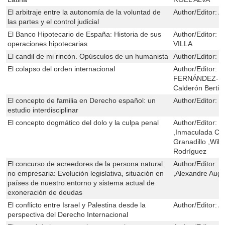
El arbitraje entre la autonomía de la voluntad de
Author/Editor:
A
las partes y el control judicial
El Banco Hipotecario de España: Historia de sus
Author/Editor:
M
operaciones hipotecarias
VILLA
El candil de mi rincón. Opúsculos de un humanista
Author/Editor:
M
El colapso del orden internacional
Author/Editor:
C
FERNÁNDEZ-RO
Calderón Berti
El concepto de familia en Derecho español: un
Author/Editor:
I
estudio interdisciplinar
El concepto dogmático del dolo y la culpa penal
Author/Editor:
G
,Inmaculada Co
Granadillo ,Will
Rodríguez
El concurso de acreedores de la persona natural
Author/Editor:
P
no empresaria: Evolución legislativa, situación en
,Alexandre Aug
países de nuestro entorno y sistema actual de
exoneración de deudas
El conflicto entre Israel y Palestina desde la
Author/Editor:
Al
perspectiva del Derecho Internacional