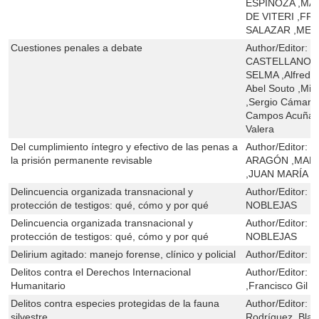
ESPINOZA ,M
DE VITERI ,F
SALAZAR ,MEL
Cuestiones penales a debate
Author/Editor:
P
CASTELLANO ,
SELMA ,Alfredo
Abel Souto ,Mig
,Sergio Cámara
Campos Acuña ,V
Valera
Del cumplimiento íntegro y efectivo de las penas a
Author/Editor:
M
la prisión permanente revisable
ARAGÓN ,MARÍ
,JUAN MARÍA 
Delincuencia organizada transnacional y
Author/Editor:
D
protección de testigos: qué, cómo y por qué
NOBLEJAS
Delincuencia organizada transnacional y
Author/Editor:
D
protección de testigos: qué, cómo y por qué
NOBLEJAS
Delirium agitado: manejo forense, clínico y policial
Author/Editor:
F
Delitos contra el Derechos Internacional
Author/Editor:
G
Humanitario
,Francisco Gil B
Delitos contra especies protegidas de la fauna
Author/Editor:
J
silvestre
Rodríguez ,Blas