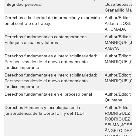
integridad personal
,José Sebastián
Granadillo Mala
Derechos a la libertad de información y expresión
Author/Editor:
R
en el contrato de trabajo
Aldana ,JOSÉ
AHUMADA
Derechos fundamentales contemporáneos:
Author/Editor:
J
Enfoques actuales y futuros
MANRIQUE ,J
AMAYA
Derechos fundamentales e interdisciplinariedad:
Author/Editor:
J
Perspectivas desde el nuevo ordenamiento
MANRIQUE ,CL
jurídico imperante
Derechos fundamentales e interdisciplinariedad:
Author/Editor:
J
Perspectivas desde el nuevo ordenamiento
MANRIQUE ,CL
jurídico imperante
Derechos fundamentales en el proceso penal
Author/Editor:
A
Quintana
Derechos Humanos y tecnologías en la
Author/Editor:
J
jurisprudencia de la Corte IDH y del TEDH
RODRÍGUEZ ,L
RODRÍGUEZ ,A
SELMA ,JOSÉ R
ÂNGELO DEZO