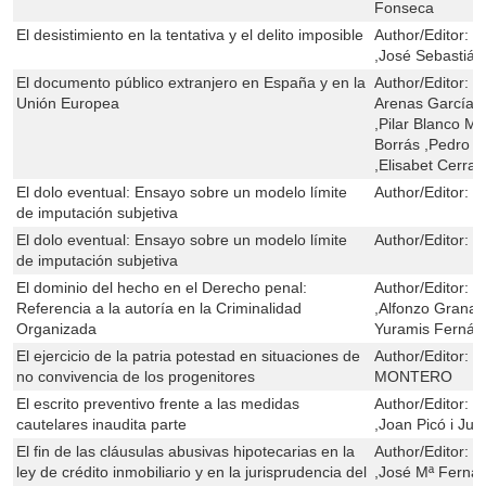
Fonseca
El desistimiento en la tentativa y el delito imposible
Author/Editor:
G
,José Sebastián
El documento público extranjero en España y en la
Author/Editor:
M
Unión Europea
Arenas García ,L
,Pilar Blanco Mo
Borrás ,Pedro C
,Elisabet Cerrat
El dolo eventual: Ensayo sobre un modelo límite
Author/Editor:
J
de imputación subjetiva
El dolo eventual: Ensayo sobre un modelo límite
Author/Editor:
J
de imputación subjetiva
El dominio del hecho en el Derecho penal:
Author/Editor:
G
Referencia a la autoría en la Criminalidad
,Alfonzo Granad
Organizada
Yuramis Fernán
El ejercicio de la patria potestad en situaciones de
Author/Editor:
J
no convivencia de los progenitores
MONTERO
El escrito preventivo frente a las medidas
Author/Editor:
F
cautelares inaudita parte
,Joan Picó i Jun
El fin de las cláusulas abusivas hipotecarias en la
Author/Editor:
F
ley de crédito inmobiliario y en la jurisprudencia del
,José Mª Fernán