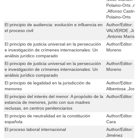
Polaino-Orts ,A
,Alfonso Castro
Polaino-Orts
El principio de audiencia: evolución e influencia en
Author/Editor:
L
el proceso civil
VALVERDE ,Jos
,Antonio María 
El principio de justicia universal en la persecución
Author/Editor:
J
e investigación de crímenes internacionales: Un
Moreno
análisis jurídico comparado
El principio de justicia universal en la persecución
Author/Editor:
J
e investigación de crímenes internacionales: Un
Moreno
análisis jurídico comparado
El principio de legalidad en la jurisdicción de
Author/Editor:
J
menores
Albentosa ,Jose
El principio del interés del menor: A propósito de la
Author/Editor:
C
estancia de menores, junto con sus madres
reclusas, en centros penitenciarios
El principio de neutralidad en la constitución
Author/Editor:
J
española
Cara
El proceso laboral internacional
Author/Editor:
J
Jiménez