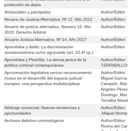
protección de datos
Antisociales y psicópatas
Author/Editor:
J
Anuario de Justicia Alternativa. Nº 12. Año 2012
Author/Editor:
D
Anuario de justicia alternativa, Número 15, Año
Author/Editor:
D
2019: Derecho Arbitral
Anuario Justicia Alternativa, Nº 14, Año 2017
Author/Editor:
D
Aporofobia y delito: La discriminación
Author/Editor:
M
socioeconómica como agravante (art. 22,4ª cp.)
Aporofobia y Plutofilia: La deriva jánica de la
Author/Editor:
J
política criminal contemporánea
TERRADILLOS
Aproximación legislativa versus reconocimiento
Author/Editor:
M
mutuo en el desarrollo del espacio judicial
Miguel García 
europeo: una perspectiva multidisciplinar
Campelo ,Mar J
Ángeles Pérez 
Domingo ,Merce
Torralba Mendio
Arbitraje comercial: Nuevas tendencias y
Author/Editor:
C
oportunidades
,Miquel Montañá
Archivos delictivo-criminológicos
Author/Editor:
B
Rovira del Cant