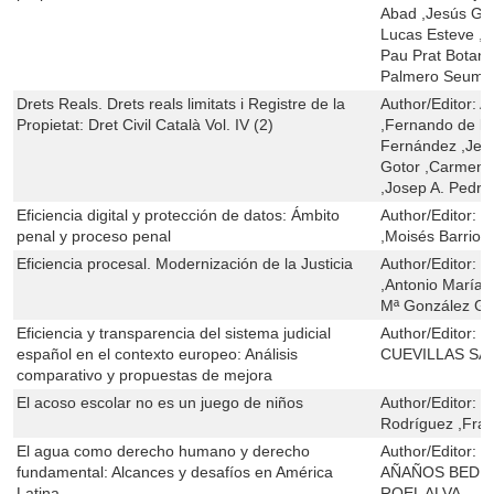
Abad ,Jesús Gó
Lucas Esteve ,
Pau Prat Botanc
Palmero Seuma
Drets Reals. Drets reals limitats i Registre de la
Author/Editor:
A
Propietat: Dret Civil Català Vol. IV (2)
,Fernando de la
Fernández ,Jes
Gotor ,Carmen 
,Josep A. Pedro
Eficiencia digital y protección de datos: Ámbito
Author/Editor:
R
penal y proceso penal
,Moisés Barrio 
Eficiencia procesal. Modernización de la Justicia
Author/Editor:
R
,Antonio María 
Mª González Ga
Eficiencia y transparencia del sistema judicial
Author/Editor:
J
español en el contexto europeo: Análisis
CUEVILLAS SAY
comparativo y propuestas de mejora
El acoso escolar no es un juego de niños
Author/Editor:
J
Rodríguez ,Fran
El agua como derecho humano y derecho
Author/Editor:
K
fundamental: Alcances y desafíos en América
AÑAÑOS BEDRI
Latina
ROEL ALVA