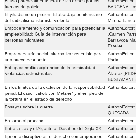
El uso potencialmente letal de las armas por las
Author/Editor:
D
fuerzas de policía
BÁRCENA ,Javie
El yihadismo en prisión: El abordaje penitenciario
Author/Editor:
S
del radicalismo islamista violento
Mirena Landa G
Empoderamiento y comunicación para potenciar la
Author/Editor:
O
empleabilidad: Guía de intervención para
,Carmen Parra R
personas migrantes
Barraycoa Martí
Esteller
Emprendeduría social: alternativa sostenible para
Author/Editor:
C
una nueva economía
Porta
Enfoques multidisciplinarios de la criminalidad:
Author/Editor:
M
Violencias estructurales
Álvarez ,PEDR
BUSTAMANTE
En los límites de la exclusión de la responsabilidad
Author/Editor:
M
penal: El caso "Jakob von Metzler" y el empleo de
la tortura en el estado de derecho
Ensayos sobre la guerra
Author/Editor:
J
QUESADA
En torno al proceso
Author/Editor:
A
Entre la Ley y el Algoritmo: Desafíos del Siglo XXI
Author/Editor:
R
Epítome disruptivo en el derecho contemporáneo:
Author/Editor:
J