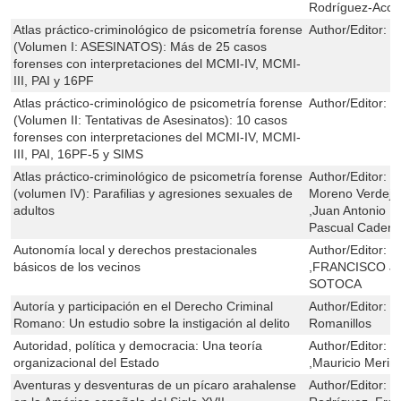
Rodríguez-Acost
Atlas práctico-criminológico de psicometría forense
Author/Editor:
B
(Volumen I: ASESINATOS): Más de 25 casos
forenses con interpretaciones del MCMI-IV, MCMI-
III, PAI y 16PF
Atlas práctico-criminológico de psicometría forense
Author/Editor:
B
(Volumen II: Tentativas de Asesinatos): 10 casos
forenses con interpretaciones del MCMI-IV, MCMI-
III, PAI, 16PF-5 y SIMS
Atlas práctico-criminológico de psicometría forense
Author/Editor:
B
(volumen IV): Parafilias y agresiones sexuales de
Moreno Verdejo
adultos
,Juan Antonio M
Pascual Cadena
Autonomía local y derechos prestacionales
Author/Editor:
M
básicos de los vecinos
,FRANCISCO J
SOTOCA
Autoría y participación en el Derecho Criminal
Author/Editor:
J
Romano: Un estudio sobre la instigación al delito
Romanillos
Autoridad, política y democracia: Una teoría
Author/Editor:
I
organizacional del Estado
,Mauricio Merin
Aventuras y desventuras de un pícaro arahalense
Author/Editor:
J