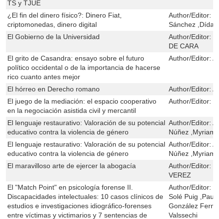
TS y TJUE
¿El fin del dinero físico?: Dinero Fiat,
Author/Editor:
J
criptomonedas, dinero digital
Sánchez ,Dídac
El Gobierno de la Universidad
Author/Editor:
J
DE CARA
El grito de Casandra: ensayo sobre el futuro
Author/Editor:
A
político occidental o de la importancia de hacerse
rico cuanto antes mejor
El hórreo en Derecho romano
Author/Editor:
A
El juego de la mediación: el espacio cooperativo
Author/Editor:
Á
en la negociación asistida civil y mercantil
El lenguaje restaurativo: Valoración de su potencial
Author/Editor:
A
educativo contra la violencia de género
Núñez ,Myriam 
El lenguaje restaurativo: Valoración de su potencial
Author/Editor:
A
educativo contra la violencia de género
Núñez ,Myriam 
El maravilloso arte de ejercer la abogacía
Author/Editor:
D
VEREZ
El "Match Point" en psicología forense II.
Author/Editor:
B
Discapacidades intelectuales: 10 casos clínicos de
Solé Puig ,Pau 
estudios e investigaciones idiográfico-forenses
González Ferna
entre víctimas y victimarios y 7 sentencias de
Valssechi