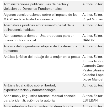
Administraciones públicas: vías de hecho y
Author/Editor:
E
violación de Derechos Fundamentales
Algunas consideraciones sobre el impacto de los
Author/Editor:
R
MASC en la actividad económica
Puyol Montero
Alternativas jurídicas al tratamiento penal de la
Author/Editor:
G
delincuencia habitual
Aún estamos a tiempo: Una propuesta para un
Author/Editor:
A
nuevo contrato social
NÁRDIZ
Análisis del dogmatismo utópico de los derechos
Author/Editor:
C
humanos
Análisis jurídico del trabajo de la mujer en la pesca
Author/Editor:
N
,Emma Rodrígue
Alameda Castill
Pastor ,Annina C
Caldeiro López 
,Xosé Manuel C
Análisis legal crítico sobre libertad,
Author/Editor:
M
experimentación y nanotecnología
Anónimos y lingüística forense: Manual esencial
Author/Editor:
M
para la identificación de la autoría
ESTEBAN
Antecedentes y fundamentos del derecho a la
Author/Editor:
V