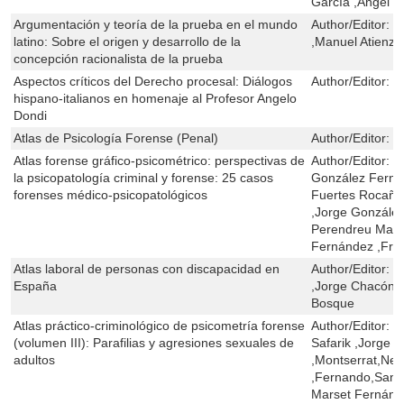
García ,Àngel C
Argumentación y teoría de la prueba en el mundo
Author/Editor:
C
latino: Sobre el origen y desarrollo de la
,Manuel Atienza
concepción racionalista de la prueba
Aspectos críticos del Derecho procesal: Diálogos
Author/Editor:
J
hispano-italianos en homenaje al Profesor Angelo
Dondi
Atlas de Psicología Forense (Penal)
Author/Editor:
B
Atlas forense gráfico-psicométrico: perspectivas de
Author/Editor:
B
la psicopatología criminal y forense: 25 casos
González Ferná
forenses médico-psicopatológicos
Fuertes Rocañín
,Jorge Gonzále
Perendreu Mata
Fernández ,Fra
Atlas laboral de personas con discapacidad en
Author/Editor:
M
España
,Jorge Chacón G
Bosque
Atlas práctico-criminológico de psicometría forense
Author/Editor:
B
(volumen III): Parafilias y agresiones sexuales de
Safarik ,Jorge 
adultos
,Montserrat,Ne
,Fernando,Santa
Marset Fernánd