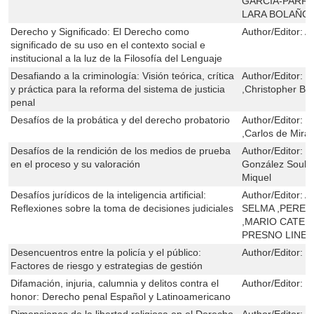
GARCÍA-PARR
LARA BOLAÑOS
Derecho y Significado: El Derecho como
Author/Editor:
A
significado de su uso en el contexto social e
institucional a la luz de la Filosofía del Lenguaje
Desafiando a la criminología: Visión teórica, crítica
Author/Editor:
F
y práctica para la reforma del sistema de justicia
,Christopher Bi
penal
Desafíos de la probática y del derecho probatorio
Author/Editor:
F
,Carlos de Mir
Desafíos de la rendición de los medios de prueba
Author/Editor:
M
en el proceso y su valoración
González Soulon
Miquel
Desafíos jurídicos de la inteligencia artificial:
Author/Editor:
A
Reflexiones sobre la toma de decisiones judiciales
SELMA ,PERE 
,MARIO CATER
PRESNO LINE
Desencuentros entre la policía y el público:
Author/Editor:
F
Factores de riesgo y estrategias de gestión
Difamación, injuria, calumnia y delitos contra el
Author/Editor:
G
honor: Derecho penal Español y Latinoamericano
Dimensiones de la libertad religiosa en el Derecho
Author/Editor:
J