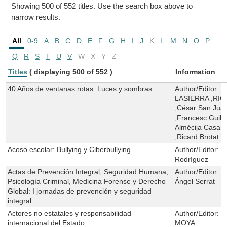
Showing 500 of 552 titles. Use the search box above to
narrow results.
All
0-9
A
B
C
D
E
F
G
H
I
J
K
L
M
N
O
P
Q
R
S
T
U
V
W
X
Y
Z
Titles
( displaying 500 of 552 )
Information
40 Años de ventanas rotas: Luces y sombras
Author/Editor:
F
LASIERRA ,RI
,César San Jua
,Francesc Guill
Almécija Casano
,Ricard Brotat J
Acoso escolar: Bullying y Ciberbullying
Author/Editor:
J
Rodríguez
Actas de Prevención Integral, Seguridad Humana,
Author/Editor:
B
Psicología Criminal, Medicina Forense y Derecho
Ángel Serrat
Global: I jornadas de prevención y seguridad
integral
Actores no estatales y responsabilidad
Author/Editor:
V
internacional del Estado
MOYA