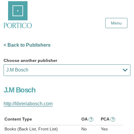
Skip
Home
to
Main
Content
Menu
< Back to Publishers
Choose another publisher
J.M Bosch
http://libreriabosch.com
Content Type
OA
PCA
?
?
Books (Back List, Front List)
No
Yes