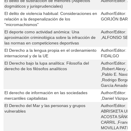
El delito de sustracción de menores (Aspectos
Author/Editor:
A
dogmáticos y jurisprudenciales)
El delito de violencia habitual: Consideraciones en
Author/Editor:
M
relación a la despenalización de los
GORJÓN BAR
"micromachismos"
El deporte como actividad anómica: Una
Author/Editor:
M
aproximación criminológica sobre la infracción de
,ALFONSO SE
las normas en competiciones deportivas
El Derecho a la lengua propia en el ordenamiento
Author/Editor:
P
internacional y de la UE
FIDALGO
El Derecho bajo la lupa analítica: Filosofía del
Author/Editor:
J
derecho de los filósofos analíticos
,Robert Alexy ,C
,Pablo E. Navar
,Rodrigo Borges
García Amado ,
El derecho de información en las sociedades
Author/Editor:
J
mercantiles capitalistas
,Daniel Vázquez
El Derecho del Mar y las personas y grupos
Author/Editor:
G
vulnerables
ABRISKETA URI
ACOSTA SÁNCH
CARRIL ,Franço
MOVILLA PATEI