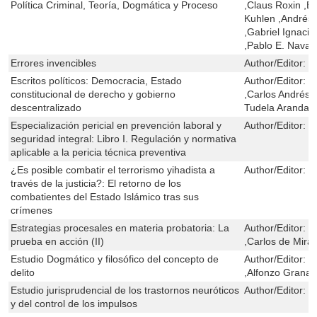
Política Criminal, Teoría, Dogmática y Proceso
,Claus Roxin ,B
Kuhlen ,Andrés R
,Gabriel Ignacio
,Pablo E. Navar
Errores invencibles
Author/Editor:
O
Escritos políticos: Democracia, Estado
Author/Editor:
J
constitucional de derecho y gobierno
,Carlos Andrés 
descentralizado
Tudela Aranda ,
Especialización pericial en prevención laboral y
Author/Editor:
M
seguridad integral: Libro I. Regulación y normativa
aplicable a la pericia técnica preventiva
¿Es posible combatir el terrorismo yihadista a
Author/Editor:
M
través de la justicia?: El retorno de los
combatientes del Estado Islámico tras sus
crímenes
Estrategias procesales en materia probatoria: La
Author/Editor:
F
prueba en acción (II)
,Carlos de Mir
Estudio Dogmático y filosófico del concepto de
Author/Editor:
G
delito
,Alfonzo Granadi
Estudio jurisprudencial de los trastornos neuróticos
Author/Editor:
S
y del control de los impulsos