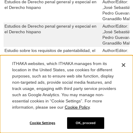
Estudios de Derecho penal general y especial en
Author/Editor:
G
el Derecho hispano
,José Sebastián
Pedro Guevara 
Granadillo Mala
Estudios de Derecho penal general y especial en
Author/Editor:
G
el Derecho hispano
,José Sebastián
Pedro Guevara 
Granadillo Mala
Estudio sobre los requisitos de patentabilidad, el
Author/Editor:
M
alcance y la violación del derecho de patente
TRIAS DE BES
Estudios sobre el proceso contencioso-
Author/Editor:
I
ITHAKA websites, which ITHAKA manages from its
administrativo en materia tributaria
Lucas Durán ,Fe
location in the United States, use cookies for different
,Susana Aníbar
purposes, such as to ensure web site function, display
Arranz De André
non-targeted ads, provide social media features, and
Delgado ,Alejan
track usage, engaging with third party service providers
,Clemente Chec
such as Google Analytics. You may manage non-
Estudios sobre la nueva cultura y valores del
Author/Editor:
J
essential cookies in “Cookie Settings”. For more
empleo público
ALIENDE ,ADE
information, please see our
Cookie Policy
.
,JUSTO EDUA
,JAIME RODRÍ
RODRÍGUEZ CH
Cookie Settings
OK, proceed
SESMA