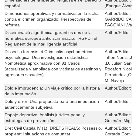
español
,Enrique Álvare
Dimensiones operativas y normativas en la lucha
Author/Editor:
F
contra el crimen organizado: Perspectivas de
GARRIDO CARR
reforma
FAGGIANI ,Valen
Discriminació algorítmica: garanties des de la
Author/Editor:
A
normativa europea antidiscriminació, l’RGPD i el
Reglament de la intel·ligència artificial
Dissectio forensis et Criminalis psychometrico-
Author/Editor:
B
psychologica: Una investigación estadística
Tiffon Nonis ,J
Nomotética aproximativa con 91 Casos
,D. Julián Sánch
(actualizada y ampliada con victimarios asesinos y
Rocafort Nicola
agresores sexuales)
Fernández ,Osc
M. Naveja
Dolo e imprudencia: Un viaje crítico por la historia
Author/Editor:
A
de la imputación
Dolo y error: Una propuesta para una imputación
Author/Editor:
L
auténticamente subjetiva
Dopaje deportivo: Análisis jurídico-penal y
Author/Editor:
S
estrategias de prevención
Guzmán ,Miguel
Dret Civil Català IV (1). DRETS REALS: Possessió,
Author/Editor:
A
propietat i situacions de comunitat
Cortada Cortijo 