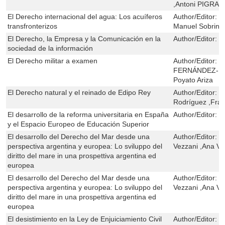
,Antoni PIGRA
El Derecho internacional del agua: Los acuíferos
Author/Editor:
L
transfronterizos
Manuel Sobrino
El Derecho, la Empresa y la Comunicación en la
Author/Editor:
R
sociedad de la información
El Derecho militar a examen
Author/Editor:
C
FERNÁNDEZ-RO
Poyato Ariza
El Derecho natural y el reinado de Edipo Rey
Author/Editor:
J
Rodríguez ,Fran
El desarrollo de la reforma universitaria en España
Author/Editor:
G
y el Espacio Europeo de Educación Superior
El desarrollo del Derecho del Mar desde una
Author/Editor:
G
perspectiva argentina y europea: Lo sviluppo del
Vezzani ,Ana Vic
diritto del mare in una prospettiva argentina ed
europea
El desarrollo del Derecho del Mar desde una
Author/Editor:
G
perspectiva argentina y europea: Lo sviluppo del
Vezzani ,Ana Vic
diritto del mare in una prospettiva argentina ed
europea
El desistimiento en la Ley de Enjuiciamiento Civil
Author/Editor:
M