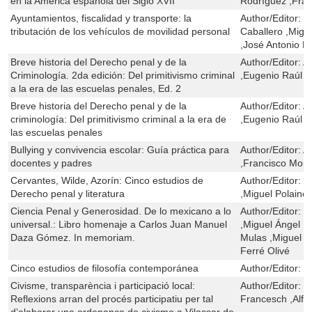
en la América española del Siglo XVII
Rodríguez ,Fran
Ayuntamientos, fiscalidad y transporte: la
Author/Editor:
Z
tributación de los vehículos de movilidad personal
Caballero ,Migu
,José Antonio 
Breve historia del Derecho penal y de la
Author/Editor:
A
Criminología. 2da edición: Del primitivismo criminal
,Eugenio Raúl Z
a la era de las escuelas penales, Ed. 2
Breve historia del Derecho penal y de la
Author/Editor:
A
criminología: Del primitivismo criminal a la era de
,Eugenio Raúl Z
las escuelas penales
Bullying y convivencia escolar: Guía práctica para
Author/Editor:
A
docentes y padres
,Francisco Mori
Cervantes, Wilde, Azorín: Cinco estudios de
Author/Editor:
R
Derecho penal y literatura
,Miguel Polaino
Ciencia Penal y Generosidad. De lo mexicano a lo
Author/Editor:
M
universal.: Libro homenaje a Carlos Juan Manuel
,Miguel Ángel N
Daza Gómez. In memoriam.
Mulas ,Miguel P
Ferré Olivé
Cinco estudios de filosofía contemporánea
Author/Editor:
M
Civisme, transparència i participació local:
Author/Editor:
J
Reflexions arran del procés participatiu per tal
Francesch ,Alfr
d’elaborar una ordenança de civisme a Vilassar de