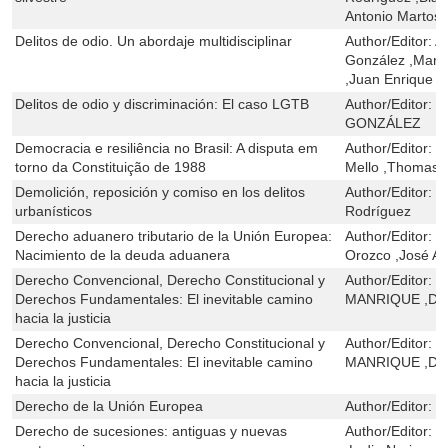
Antonio Martos
Delitos de odio. Un abordaje multidisciplinar
Author/Editor:
A
González ,Marta
,Juan Enrique S
Delitos de odio y discriminación: El caso LGTB
Author/Editor:
E
GONZÁLEZ
Democracia e resiliência no Brasil: A disputa em
Author/Editor:
P
torno da Constituição de 1988
Mello ,Thomas 
Demolición, reposición y comiso en los delitos
Author/Editor:
J
urbanísticos
Rodríguez
Derecho aduanero tributario de la Unión Europea:
Author/Editor:
C
Nacimiento de la deuda aduanera
Orozco ,José A
Derecho Convencional, Derecho Constitucional y
Author/Editor:
J
Derechos Fundamentales: El inevitable camino
MANRIQUE ,DE
hacia la justicia
Derecho Convencional, Derecho Constitucional y
Author/Editor:
J
Derechos Fundamentales: El inevitable camino
MANRIQUE ,DE
hacia la justicia
Derecho de la Unión Europea
Author/Editor:
M
Derecho de sucesiones: antiguas y nuevas
Author/Editor:
M