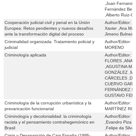
,Juan Fernando 
Fernández Berm
,Alberto Ruiz-G
Cooperación judicial civil y penal en la Unión
Author/Editor:
P
Europea: Retos pendientes y nuevos desafíos
Xavier ,Ana Mar
ante la transformación digital del proceso
Jimeno Bulnes
Criminalidad organizada: Tratamiento policial y
Author/Editor:
M
judicial
MORENO
Criminología aplicada
Author/Editor:
B
FLORES ,ANA 
,AGUSTINA MA
GONZÁLEZ ,MA
CÁRCELES ,DAV
CUERVO GARCÍ
FERNÁNDEZ MO
GUSTAVO FER
Criminología de la corrupción urbanística y la
Author/Editor:
J
prevaricación funcionarial
MARTÍNEZ RO
Criminología y decolonialidad: la criminología
Author/Editor:
B
racista y el pensamiento contrahegemónico en
,Evandro Piza D
Brasil
,Felipe da Silva
Crisis y Desaparición de Caja España (1995-
Author/Editor:
Z