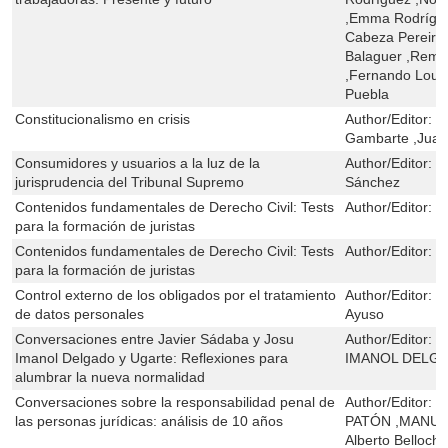
,Emma Rodrígue
Cabeza Pereiro
Balaguer ,Reme
,Fernando Lous
Puebla
Constitucionalismo en crisis
Author/Editor:
M
Gambarte ,Juan
Consumidores y usuarios a la luz de la
Author/Editor:
J
jurisprudencia del Tribunal Supremo
Sánchez
Contenidos fundamentales de Derecho Civil: Tests
Author/Editor:
F
para la formación de juristas
Contenidos fundamentales de Derecho Civil: Tests
Author/Editor:
F
para la formación de juristas
Control externo de los obligados por el tratamiento
Author/Editor:
J
de datos personales
Ayuso
Conversaciones entre Javier Sádaba y Josu
Author/Editor:
J
Imanol Delgado y Ugarte: Reflexiones para
IMANOL DELG
alumbrar la nueva normalidad
Conversaciones sobre la responsabilidad penal de
Author/Editor:
V
las personas jurídicas: análisis de 10 años
PATÓN ,MANUE
Alberto Belloch 