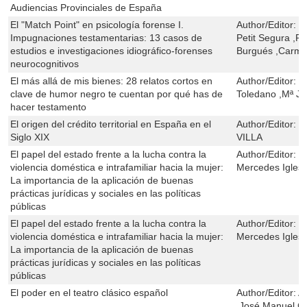
Audiencias Provinciales de España
El "Match Point" en psicología forense I.
Author/Editor:
B
Impugnaciones testamentarias: 13 casos de
Petit Segura ,
estudios e investigaciones idiográfico-forenses
Burgués ,Carme
neurocognitivos
El más allá de mis bienes: 28 relatos cortos en
Author/Editor:
C
clave de humor negro te cuentan por qué has de
Toledano ,Mª Je
hacer testamento
El origen del crédito territorial en España en el
Author/Editor:
M
Siglo XIX
VILLA
El papel del estado frente a la lucha contra la
Author/Editor:
R
violencia doméstica e intrafamiliar hacia la mujer:
Mercedes Iglesi
La importancia de la aplicación de buenas
prácticas jurídicas y sociales en las políticas
públicas
El papel del estado frente a la lucha contra la
Author/Editor:
R
violencia doméstica e intrafamiliar hacia la mujer:
Mercedes Iglesi
La importancia de la aplicación de buenas
prácticas jurídicas y sociales en las políticas
públicas
El poder en el teatro clásico español
Author/Editor:
A
,José Manuel C