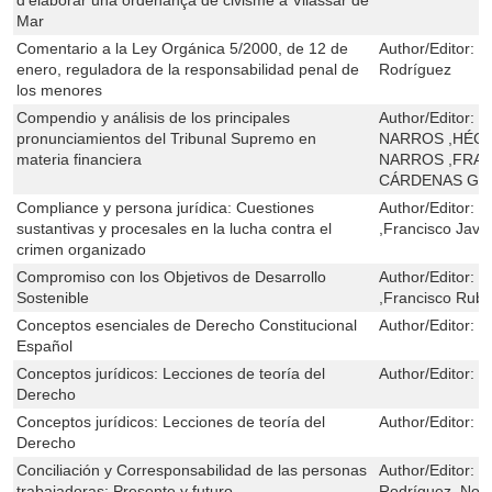
Mar
Comentario a la Ley Orgánica 5/2000, de 12 de
Author/Editor:
J
enero, reguladora de la responsabilidad penal de
Rodríguez
los menores
Compendio y análisis de los principales
Author/Editor:
H
pronunciamientos del Tribunal Supremo en
NARROS ,HÉCT
materia financiera
NARROS ,FRAN
CÁRDENAS GÁ
Compliance y persona jurídica: Cuestiones
Author/Editor:
J
sustantivas y procesales en la lucha contra el
,Francisco Javie
crimen organizado
Compromiso con los Objetivos de Desarrollo
Author/Editor:
R
Sostenible
,Francisco Rub
Conceptos esenciales de Derecho Constitucional
Author/Editor:
J
Español
Conceptos jurídicos: Lecciones de teoría del
Author/Editor:
J
Derecho
Conceptos jurídicos: Lecciones de teoría del
Author/Editor:
J
Derecho
Conciliación y Corresponsabilidad de las personas
Author/Editor:
E
trabajadoras: Presente y futuro
Rodríguez ,Nor