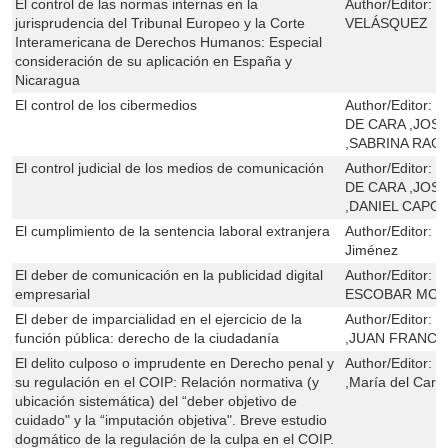
El control de las normas internas en la
Author/Editor:
B
jurisprudencia del Tribunal Europeo y la Corte
VELÁSQUEZ
Interamericana de Derechos Humanos: Especial
consideración de su aplicación en España y
Nicaragua
El control de los cibermedios
Author/Editor:
J
DE CARA ,JOS
,SABRINA RAG
El control judicial de los medios de comunicación
Author/Editor:
J
DE CARA ,JOS
,DANIEL CAPO
El cumplimiento de la sentencia laboral extranjera
Author/Editor:
J
Jiménez
El deber de comunicación en la publicidad digital
Author/Editor:
C
empresarial
ESCOBAR MO
El deber de imparcialidad en el ejercicio de la
Author/Editor:
M
función pública: derecho de la ciudadanía
,JUAN FRANC
El delito culposo o imprudente en Derecho penal y
Author/Editor:
L
su regulación en el COIP: Relación normativa (y
,María del Carm
ubicación sistemática) del “deber objetivo de
cuidado" y la “imputación objetiva". Breve estudio
dogmático de la regulación de la culpa en el COIP.