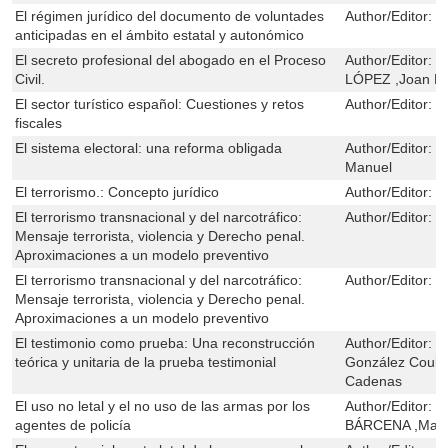
El régimen jurídico del documento de voluntades
Author/Editor:
L
anticipadas en el ámbito estatal y autonómico
El secreto profesional del abogado en el Proceso
Author/Editor:
J
Civil.
LÓPEZ ,Joan Pi
El sector turístico español: Cuestiones y retos
Author/Editor:
R
fiscales
El sistema electoral: una reforma obligada
Author/Editor:
J
Manuel
El terrorismo.: Concepto jurídico
Author/Editor:
M
El terrorismo transnacional y del narcotráfico:
Author/Editor:
Y
Mensaje terrorista, violencia y Derecho penal.
Aproximaciones a un modelo preventivo
El terrorismo transnacional y del narcotráfico:
Author/Editor:
Y
Mensaje terrorista, violencia y Derecho penal.
Aproximaciones a un modelo preventivo
El testimonio como prueba: Una reconstrucción
Author/Editor:
M
teórica y unitaria de la prueba testimonial
González Coulo
Cadenas
El uso no letal y el no uso de las armas por los
Author/Editor:
D
agentes de policía
BÁRCENA ,Manue