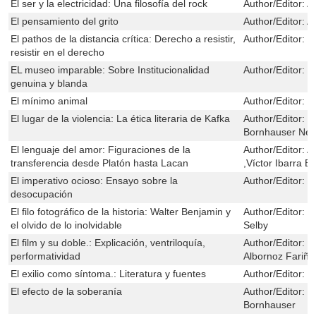
El ser y la electricidad: Una filosofía del rock
Author/Editor:
A
El pensamiento del grito
Author/Editor:
A
El pathos de la distancia crítica: Derecho a resistir,
Author/Editor:
C
resistir en el derecho
EL museo imparable: Sobre Institucionalidad
Author/Editor:
R
genuina y blanda
El mínimo animal
Author/Editor:
F
El lugar de la violencia: La ética literaria de Kafka
Author/Editor:
J
Bornhauser Ne
El lenguaje del amor: Figuraciones de la
Author/Editor:
A
transferencia desde Platón hasta Lacan
,Víctor Ibarra B.
El imperativo ocioso: Ensayo sobre la
Author/Editor:
D
desocupación
El filo fotográfico de la historia: Walter Benjamin y
Author/Editor:
E
el olvido de lo inolvidable
Selby
El film y su doble.: Explicación, ventriloquía,
Author/Editor:
É
performatividad
Albornoz Fariña
El exilio como síntoma.: Literatura y fuentes
Author/Editor:
R
El efecto de la soberanía
Author/Editor:
J
Bornhauser