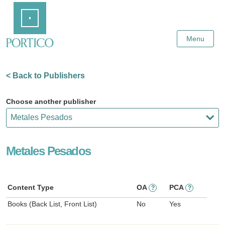
Skip
Home
to
Main
Content
Menu
< Back to Publishers
Choose another publisher
Metales Pesados
Content Type
OA
PCA
?
?
Books (Back List, Front List)
No
Yes