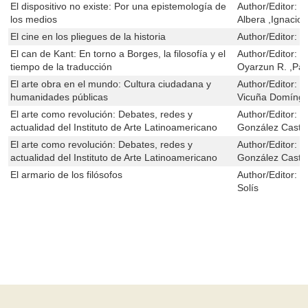
El dispositivo no existe: Por una epistemología de
Author/Editor:
M
los medios
Albera ,Ignacio
El cine en los pliegues de la historia
Author/Editor:
M
El can de Kant: En torno a Borges, la filosofía y el
Author/Editor:
D
tiempo de la traducción
Oyarzun R. ,Pau
El arte obra en el mundo: Cultura ciudadana y
Author/Editor:
D
humanidades públicas
Vicuña Domíng
El arte como revolución: Debates, redes y
Author/Editor:
C
actualidad del Instituto de Arte Latinoamericano
González Castr
El arte como revolución: Debates, redes y
Author/Editor:
C
actualidad del Instituto de Arte Latinoamericano
González Castr
El armario de los filósofos
Author/Editor:
Á
Solís