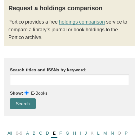
Request a holdings comparison
Portico provides a free
holdings comparison
service to
compare a library’s journal or book holdings to the
Portico archive.
Search titles and ISSNs by keyword:
Show:
E-Books
All
0-9
A
B
C
D
E
F
G
H
I
J
K
L
M
N
O
P