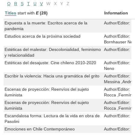
Q
R
S
T
U
V
W
X
Y
Z
Titles
start with
E
(28)
Information
Expuesta a la muerte: Escritos acerca de la
Author/Editor:
R
pandemia
Estudios acerca de la próxima sociedad
Author/Editor:
D
Bornhauser Ne
Estéticas del malestar: Descolonialidad, feminismo
Author/Editor:
C
y relacionalidad
Estéticas del desajuste: Cine chileno 2010-2020
Author/Editor:
I
Neno
Escribir la violencia: Hacia una gramática del grito
Author/Editor:
I
Messina ,Andre
Escenas de proyección: Reenvíos del sujeto
Author/Editor:
J
iluminista
Rocca ,Fermín 
Escenas de proyección: Reenvíos del sujeto
Author/Editor:
J
iluminista
Rocca ,Fermín 
Escandalosa forma: Lectura de la vida en obra de
Author/Editor:
I
Pasolini
Emociones en Chile Contemporáneo
Author/Editor:
I