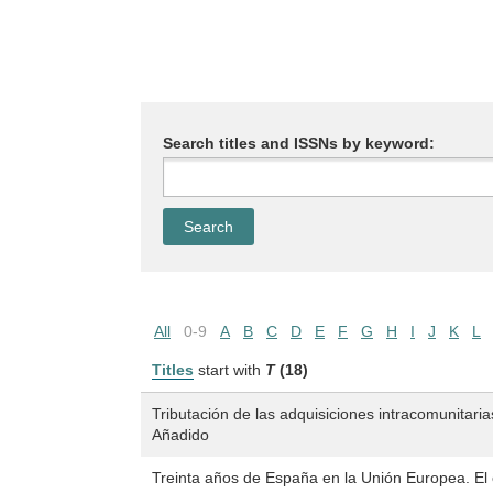
Search titles and ISSNs by keyword:
All
0-9
A
B
C
D
E
F
G
H
I
J
K
L
Titles
start with
T
(18)
Tributación de las adquisiciones intracomunitari
Añadido
Treinta años de España en la Unión Europea. El 