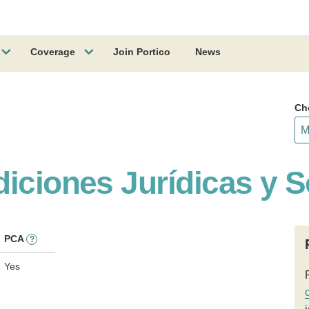
Coverage
Join Portico
News
Ch
iciones Jurídicas y S
PCA
?
Yes