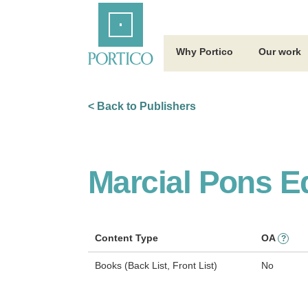
Skip
Home
to
Main
Content
Why Portico
Our work
< Back to Publishers
Marcial Pons Ed
Content Type
OA
?
Books (Back List, Front List)
No