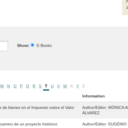
Show:
E-Books
M
N
O
P
Q
R
S
T
U
V
W
X
Y
Z
Information
as de bienes en el Impuesto sobre el Valor
Author/Editor:
MÓNICA 
ÁLVAREZ
camino de un proyecto histórico
Author/Editor:
EUGENIO