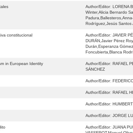
tales
Author/Editor:
LORENA B
Winter,Alicia Bernardo S
Padura,Ballesteros,Ann
Rodríguez,Jesús Santos 
va constitucional
Author/Editor:
JAVIER 
DURÁN,Javier Pérez Roy
Durán,Esperanza Gómez
Foncubierta,Blanca Rodr
sm in European Identity
Author/Editor:
RAFAEL P
SÁNCHEZ
Author/Editor:
FEDERICO 
Author/Editor:
RAFAEL 
Author/Editor:
HUMBERTO 
Author/Editor:
JORGE LU
ito
Author/Editor:
JUANA P
VASSEROT,Manuel Oliven