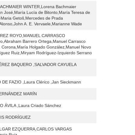
ACHMAIER WINTER,Lorena Bachmaier
an José,María Lucía de Bitonto,María Teresa de
a-Maria Getoš,Mercedes de Prada
Alonso,John A. E. Vervaele,Marianne Wade
PÉREZ ROYO,MANUEL CARRASCO
o,Abraham Barrero Ortega,Manuel Carrasco
 Corona,María Holgado González,Manuel Novo
íguez Ruiz,Miryam Rodríguez-Izquierdo Serrano
ÉREZ BAQUERO ,SALVADOR CAYUELA
DE FAZIO ,Laura Clérico ,Jan Sieckmann
HERNÁNDEZ MARÍN
ÁVILA ,Laura Criado Sánchez
IS RODRÍGUEZ
ULGAR EZQUERRA,CARLOS VARGAS
cia Ruiz