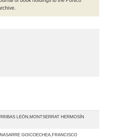
journal or book holdings to the Portico
archive.
ARRIBAS LEÓN,MONTSERRAT HERMOSÍN
 NASARRE GOICOECHEA,FRANCISCO