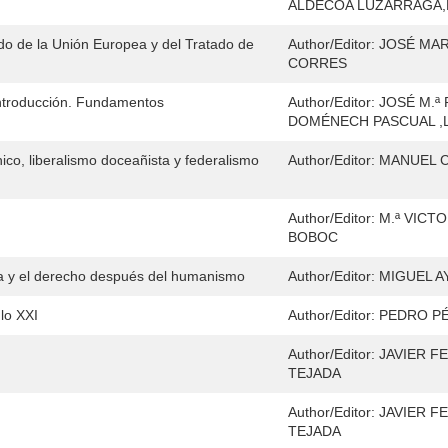
ALDECOA LUZÁRRAGA,F
ado de la Unión Europea y del Tratado de
Author/Editor:
JOSÉ MAR
CORRES
Introducción. Fundamentos
Author/Editor:
JOSÉ M.ª
DOMÉNECH PASCUAL ,
ico, liberalismo doceañista y federalismo
Author/Editor:
MANUEL 
Author/Editor:
M.ª VICTO
BOBOC
a y el derecho después del humanismo
Author/Editor:
MIGUEL A
glo XXI
Author/Editor:
PEDRO P
Author/Editor:
JAVIER F
TEJADA
Author/Editor:
JAVIER F
TEJADA