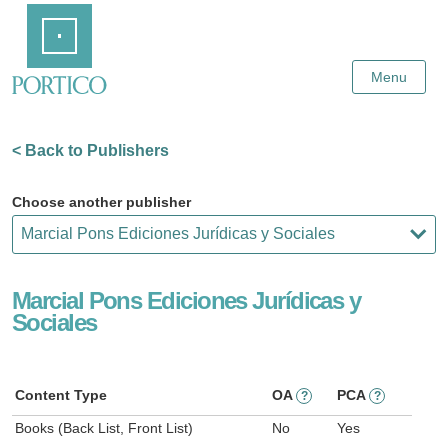
Skip
Home
to
Main
Content
Menu
< Back to Publishers
Choose another publisher
Marcial Pons Ediciones Jurídicas y
Sociales
Content Type
OA
PCA
?
?
Books (Back List, Front List)
No
Yes