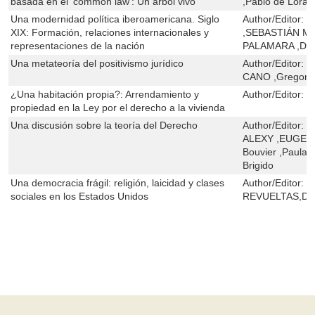
basada en el 'common law': Un árbol vivo
,Pablo de Lora
Una modernidad política iberoamericana. Siglo
Author/Editor:
P
XIX: Formación, relaciones internacionales y
,SEBASTIÁN M
representaciones de la nación
PALAMARA ,DA
Una metateoría del positivismo jurídico
Author/Editor:
R
CANO ,Gregorio
¿Una habitación propia?: Arrendamiento y
Author/Editor:
M
propiedad en la Ley por el derecho a la vivienda
Una discusión sobre la teoría del Derecho
Author/Editor:
J
ALEXY ,EUGENI
Bouvier ,Paula 
Brigido
Una democracia frágil: religión, laicidad y clases
Author/Editor:
J
sociales en los Estados Unidos
REVUELTAS,D