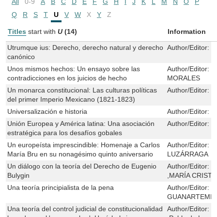
All
0-9
A
B
C
D
E
F
G
H
I
J
K
L
M
N
O
P
Q
R
S
T
U
V
W
X
Y
Z
Titles
start with
U
(14)
Information
Utrumque ius: Derecho, derecho natural y derecho
Author/Editor:
M
canónico
Unos mismos hechos: Un ensayo sobre las
Author/Editor:
M
contradicciones en los juicios de hecho
MORALES
Un monarca constitucional: Las culturas políticas
Author/Editor:
R
del primer Imperio Mexicano (1821-1823)
Universalización e historia
Author/Editor:
P
Unión Europea y América latina: Una asociación
Author/Editor:
H
estratégica para los desafíos gobales
Un europeísta imprescindible: Homenaje a Carlos
Author/Editor:
F
María Bru en su nonagésimo quinto aniversario
LUZÁRRAGA
Un diálogo con la teoría del Derecho de Eugenio
Author/Editor:
J
Bulygin
,MARÍA CRIST
Una teoría principialista de la pena
Author/Editor:
F
GUANARTEME 
Una teoría del control judicial de constitucionalidad
Author/Editor:
W