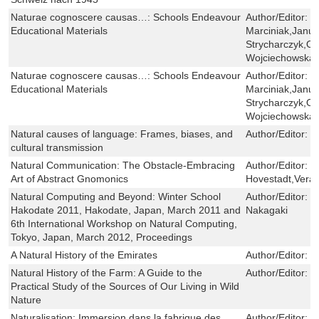
Naturae cognoscere causas…: Schools Endeavour
Author/Editor:
K
Educational Materials
Marciniak,Janu
Strycharczyk,Ol
Wojciechowska
Naturae cognoscere causas…: Schools Endeavour
Author/Editor:
K
Educational Materials
Marciniak,Janu
Strycharczyk,Ol
Wojciechowska
Natural causes of language: Frames, biases, and
Author/Editor:
En
cultural transmission
Natural Communication: The Obstacle-Embracing
Author/Editor:
E
Art of Abstract Gnomonics
Hovestadt,Vera
Natural Computing and Beyond: Winter School
Author/Editor:
Y
Hakodate 2011, Hakodate, Japan, March 2011 and
Nakagaki
6th International Workshop on Natural Computing,
Tokyo, Japan, March 2012, Proceedings
A Natural History of the Emirates
Author/Editor:
J
Natural History of the Farm: A Guide to the
Author/Editor:
J
Practical Study of the Sources of Our Living in Wild
Nature
Naturalisation: Immersion dans la fabrique des
Author/Editor:
A