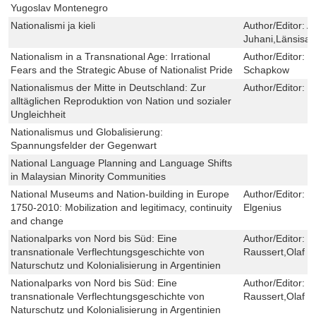
Yugoslav Montenegro
Nationalismi ja kieli
Author/Editor:
A
Juhani,Länsisal
Nationalism in a Transnational Age: Irrational
Author/Editor:
F
Fears and the Strategic Abuse of Nationalist Pride
Schapkow
Nationalismus der Mitte in Deutschland: Zur
Author/Editor:
K
alltäglichen Reproduktion von Nation und sozialer
Ungleichheit
Nationalismus und Globalisierung:
Spannungsfelder der Gegenwart
National Language Planning and Language Shifts
in Malaysian Minority Communities
National Museums and Nation-building in Europe
Author/Editor:
P
1750-2010: Mobilization and legitimacy, continuity
Elgenius
and change
Nationalparks von Nord bis Süd: Eine
Author/Editor:
O
transnationale Verflechtungsgeschichte von
Raussert,Olaf K
Naturschutz und Kolonialisierung in Argentinien
Nationalparks von Nord bis Süd: Eine
Author/Editor:
O
transnationale Verflechtungsgeschichte von
Raussert,Olaf K
Naturschutz und Kolonialisierung in Argentinien