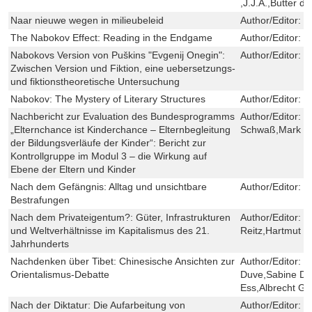
,J.J.A.,Butter de
Naar nieuwe wegen in milieubeleid
Author/Editor:
W
The Nabokov Effect: Reading in the Endgame
Author/Editor:
S
Nabokovs Version von Puškins "Evgenij Onegin":
Author/Editor:
M
Zwischen Version und Fiktion, eine uebersetzungs-
und fiktionstheoretische Untersuchung
Nabokov: The Mystery of Literary Structures
Author/Editor:
L
Nachbericht zur Evaluation des Bundesprogramms
Author/Editor:
M
„Elternchance ist Kinderchance – Elternbegleitung
Schwaß,Mark S
der Bildungsverläufe der Kinder“: Bericht zur
Kontrollgruppe im Modul 3 – die Wirkung auf
Ebene der Eltern und Kinder
Nach dem Gefängnis: Alltag und unsichtbare
Author/Editor:
B
Bestrafungen
Nach dem Privateigentum?: Güter, Infrastrukturen
Author/Editor:
S
und Weltverhältnisse im Kapitalismus des 21.
Reitz,Hartmut 
Jahrhunderts
Nachdenken über Tibet: Chinesische Ansichten zur
Author/Editor:
W
Orientalismus-Debatte
Duve,Sabine Da
Ess,Albrecht Gr
Nach der Diktatur: Die Aufarbeitung von
Author/Editor:
P