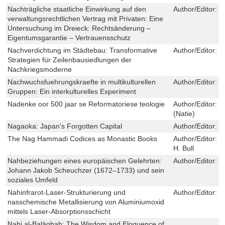
Nachträgliche staatliche Einwirkung auf den
Author/Editor:
E
verwaltungsrechtlichen Vertrag mit Privaten: Eine
Untersuchung im Dreieck: Rechtsänderung –
Eigentumsgarantie – Vertrauensschutz
Nachverdichtung im Städtebau: Transformative
Author/Editor:
K
Strategien für Zeilenbausiedlungen der
Nachkriegsmoderne
Nachwuchsfuehrungskraefte in multikulturellen
Author/Editor:
G
Gruppen: Ein interkulturelles Experiment
Nadenke oor 500 jaar se Reformatoriese teologie
Author/Editor:
V
(Natie)
Nagaoka: Japan's Forgotten Capital
Author/Editor:
E
The Nag Hammadi Codices as Monastic Books
Author/Editor:
H
H. Bull
Nahbeziehungen eines europäischen Gelehrten:
Author/Editor:
D
Johann Jakob Scheuchzer (1672–1733) und sein
soziales Umfeld
Nahinfrarot-Laser-Strukturierung und
Author/Editor:
P
nasschemische Metallisierung von Aluminiumoxid
mittels Laser-Absorptionsschicht
Nahj al-Balāghah: The Wisdom and Eloquence of