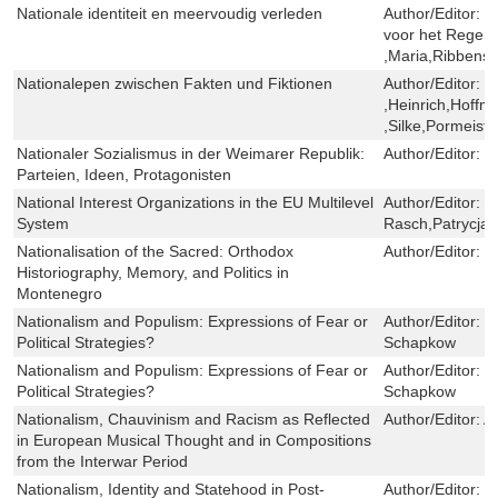
Nationale identiteit en meervoudig verleden
Author/Editor:
W
voor het Regeri
,Maria,Ribbens 
Nationalepen zwischen Fakten und Fiktionen
Author/Editor:
D
,Heinrich,Hoffm
,Silke,Pormeiste
Nationaler Sozialismus in der Weimarer Republik:
Author/Editor:
D
Parteien, Ideen, Protagonisten
National Interest Organizations in the EU Multilevel
Author/Editor:
R
System
Rasch,Patrycja 
Nationalisation of the Sacred: Orthodox
Author/Editor:
E
Historiography, Memory, and Politics in
Montenegro
Nationalism and Populism: Expressions of Fear or
Author/Editor:
F
Political Strategies?
Schapkow
Nationalism and Populism: Expressions of Fear or
Author/Editor:
F
Political Strategies?
Schapkow
Nationalism, Chauvinism and Racism as Reflected
Author/Editor:
A
in European Musical Thought and in Compositions
from the Interwar Period
Nationalism, Identity and Statehood in Post-
Author/Editor:
K