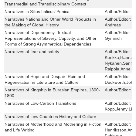
Transmedial and Transdisciplinary Context
Narratives in Silius Italicus’ Punica
Author/Editor:
P
Narratives Nations and Other World Products in
Author/Editor:
A
the Making of Global History
Andreas
Narratives of Dependency: Textual
Author/Editor:
E
Representations of Slavery, Captivity, and Other
Gymnich
Forms of Strong Asymmetrical Dependencies
Narratives of fear and safety
Author/Editor:
K
Kurikka,Hanna M
Nykänen,Sanna 
Raipola,Anne R
Narratives of Hope and Despair: Ruin and
Author/Editor:
D
Regeneration in Literature and Culture
Duckworth,Joh
Narratives of Kingship in Eurasian Empires, 1300-
Author/Editor:
R
1800
Narratives of Low-Carbon Transitions
Author/Editor:
S
Kopp,Jenny Lie
Narratives of Low Countries History and Culture
Narratives of Motherhood and Mothering in Fiction
Author/Editor:
H
and Life Writing
Henriksson,Ann
Fahlgren