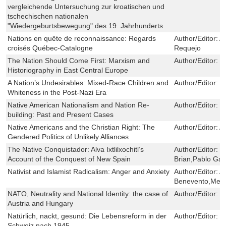
vergleichende Untersuchung zur kroatischen und
tschechischen nationalen
"Wiedergeburtsbewegung" des 19. Jahrhunderts
Nations en quête de reconnaissance: Regards
Author/Editor:
A
croisés Québec-Catalogne
Requejo
The Nation Should Come First: Marxism and
Author/Editor:
M
Historiography in East Central Europe
A Nation’s Undesirables: Mixed-Race Children and
Author/Editor:
T
Whiteness in the Post-Nazi Era
Native American Nationalism and Nation Re-
Author/Editor:
S
building: Past and Present Cases
Native Americans and the Christian Right: The
Author/Editor:
A
Gendered Politics of Unlikely Alliances
The Native Conquistador: Alva Ixtlilxochitl’s
Author/Editor:
B
Account of the Conquest of New Spain
Brian,Pablo Ga
Nativist and Islamist Radicalism: Anger and Anxiety
Author/Editor:
A
Benevento,Met
NATO, Neutrality and National Identity: the case of
Author/Editor:
K
Austria and Hungary
Natürlich, nackt, gesund: Die Lebensreform in der
Author/Editor:
E
Schweiz nach 1945