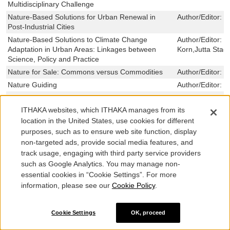
Multidisciplinary Challenge
Nature-Based Solutions for Urban Renewal in
Author/Editor:
S
Post-Industrial Cities
Nature-Based Solutions to Climate Change
Author/Editor:
N
Adaptation in Urban Areas: Linkages between
Korn,Jutta Stadl
Science, Policy and Practice
Nature for Sale: Commons versus Commodities
Author/Editor:
G
Nature Guiding
Author/Editor:
W
Nature Inc.: Environmental Conservation in the
Author/Editor:
B
Neoliberal Age
Dressler,Robert
ITHAKA websites, which ITHAKA manages from its
Nature, Nurture and Chance
Author/Editor:
F
location in the United States, use cookies for different
purposes, such as to ensure web site function, display
The Nature of Northern Australia: its natural
Author/Editor:
N
non-targeted ads, provide social media features, and
values, ecological processes and future prospects
,Brendan,Traill 
track usage, engaging with third party service providers
The Nature of Physical Computation
Author/Editor:
O
such as Google Analytics. You may manage non-
The Nature of the Spectacle: On Images, Money,
Author/Editor:
J
essential cookies in “Cookie Settings”. For more
and Conserving Capitalism
information, please see our
Cookie Policy
.
The Nature-Study Idea: And Related Writings
Author/Editor:
L
Linstrom
›Naturheiligtümer‹ im westlichen Kleinasien.: Natur
Author/Editor:
S
Cookie Settings
OK, proceed
in sakralen Kontexten von der Archaik bis zum