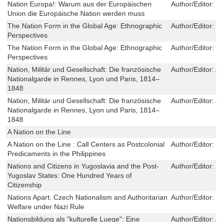
Nation Europa!: Warum aus der Europäischen
Author/Editor:
M
Union die Europäische Nation werden muss
The Nation Form in the Global Age: Ethnographic
Author/Editor:
I
Perspectives
The Nation Form in the Global Age: Ethnographic
Author/Editor:
I
Perspectives
Nation, Militär und Gesellschaft: Die französische
Author/Editor:
A
Nationalgarde in Rennes, Lyon und Paris, 1814–
1848
Nation, Militär und Gesellschaft: Die französische
Author/Editor:
A
Nationalgarde in Rennes, Lyon und Paris, 1814–
1848
A Nation on the Line
A Nation on the Line : Call Centers as Postcolonial
Author/Editor:
P
Predicaments in the Philippines
Nations and Citizens in Yugoslavia and the Post-
Author/Editor:
I
Yugoslav States: One Hundred Years of
Citizenship
Nations Apart: Czech Nationalism and Authoritarian
Author/Editor:
R
Welfare under Nazi Rule
Nationsbildung als "kulturelle Luege": Eine
Author/Editor:
A