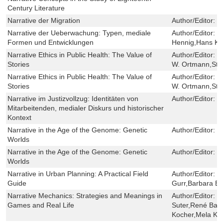
Century Literature
Narrative der Migration
Author/Editor:
Ö
Narrative der Ueberwachung: Typen, mediale
Author/Editor:
K
Formen und Entwicklungen
Hennig,Hans Kr
Narrative Ethics in Public Health: The Value of
Author/Editor:
D
Stories
W. Ortmann,Ste
Narrative Ethics in Public Health: The Value of
Author/Editor:
D
Stories
W. Ortmann,Ste
Narrative im Justizvollzug: Identitäten von
Author/Editor:
C
Mitarbeitenden, medialer Diskurs und historischer
Kontext
Narrative in the Age of the Genome: Genetic
Author/Editor:
L
Worlds
Narrative in the Age of the Genome: Genetic
Author/Editor:
L
Worlds
Narrative in Urban Planning: A Practical Field
Author/Editor:
L
Guide
Gurr,Barbara B
Narrative Mechanics: Strategies and Meanings in
Author/Editor:
B
Games and Real Life
Suter,René Bau
Kocher,Mela Ko