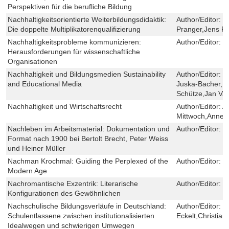
Perspektiven für die berufliche Bildung
Nachhaltigkeitsorientierte Weiterbildungsdidaktik:
Author/Editor:
C
Die doppelte Multiplikatorenqualifizierung
Pranger,Jens R
Nachhaltigkeitsprobleme kommunizieren:
Author/Editor:
L
Herausforderungen für wissenschaftliche
Organisationen
Nachhaltigkeit und Bildungsmedien Sustainability
Author/Editor:
P
and Educational Media
Juska-Bacher,Ev
Schütze,Jan Va
Nachhaltigkeit und Wirtschaftsrecht
Author/Editor:
A
Mittwoch,Anne 
Nachleben im Arbeitsmaterial: Dokumentation und
Author/Editor:
L
Format nach 1900 bei Bertolt Brecht, Peter Weiss
und Heiner Müller
Nachman Krochmal: Guiding the Perplexed of the
Author/Editor:
J
Modern Age
Nachromantische Exzentrik: Literarische
Author/Editor:
N
Konfigurationen des Gewöhnlichen
Nachschulische Bildungsverläufe in Deutschland:
Author/Editor:
R
Schulentlassene zwischen institutionalisierten
Eckelt,Christia
Idealwegen und schwierigen Umwegen