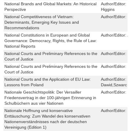
National Brands and Global Markets: An Historical
Author/Editor:
N
Perspective
Higgins
National Competitiveness of Vietnam:
Author/Editor:
P
Determinants, Emerging Key Issues and
Recommendations
National Constitutions in European and Global
Author/Editor:
A
Governance: Democracy, Rights, the Rule of Law:
National Reports
National Courts and Preliminary References to the
Author/Editor:
J
Court of Justice
National Courts and Preliminary References to the
Author/Editor:
J
Court of Justice
National Courts and the Application of EU Law:
Author/Editor:
D
Lessons from Poland
Dawid,Szwarc M
Nationale Geschichtspolitik: Der Versailler
Author/Editor:
L
Friedensvertrag in der 100-jährigen Erinnerung in
Schulbüchern aus vier Nationen
Nationale Hoffnung und konservative
Author/Editor:
F
Enttäuschung: Zum Wandel des konservativen
Nationenverständnisses nach der deutschen
Vereinigung (Edition 1)