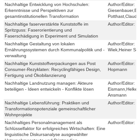
Nachhaltige Entwicklung von Hochschulen:
Author/Editor:
M
Erkenntnisse und Perspektiven zur
Giesenbauer,Be
gesamtinstitutionellen Transformation
Potthast,Claudia
Nachhaltige faserverstärkte Kunststoffe im
Author/Editor:
K
Spritzguss: Faserorientierung und
Faserschädigung in Experiment und Simulation
Nachhaltige Gestaltung von lokalen
Author/Editor:
D
Ernährungssystemen durch Kommunalpolitik und -
Wiek,Heiner Sc
verwaltung
Nachhaltige Kunststoffverpackungen aus Post
Author/Editor:
R
Consumer-Rezyklaten: Recyclingfähiges Design,
Hopmann
Fertigung und Ökobilanzierung
Nachhaltige Landnutzung managen: Akteure
Author/Editor:
S
beteiligen - Ideen entwickeln - Konflikte lösen
Eismann,Helke 
Ansmann
Nachhaltige Lebensführung: Praktiken und
Author/Editor:
B
Transformationspotenziale gemeinschaftlicher
Wohnprojekte
Nachhaltiges Personalmanagement als
Author/Editor:
E
Schlüsselfaktor für erfolgreiches Wirtschaften: Eine
linguistische Diskursanalyse ausgewählter