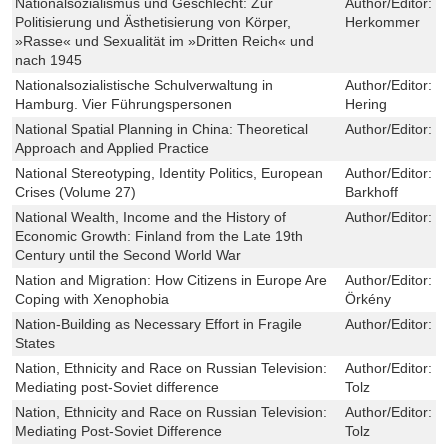
Nationalsozialismus und Geschlecht: Zur
Author/Editor:
E
Politisierung und Ästhetisierung von Körper,
Herkommer
»Rasse« und Sexualität im »Dritten Reich« und
nach 1945
Nationalsozialistische Schulverwaltung in
Author/Editor:
U
Hamburg. Vier Führungspersonen
Hering
National Spatial Planning in China: Theoretical
Author/Editor:
W
Approach and Applied Practice
National Stereotyping, Identity Politics, European
Author/Editor:
J
Crises (Volume 27)
Barkhoff
National Wealth, Income and the History of
Author/Editor:
H
Economic Growth: Finland from the Late 19th
Century until the Second World War
Nation and Migration: How Citizens in Europe Are
Author/Editor:
G
Coping with Xenophobia
Örkény
Nation-Building as Necessary Effort in Fragile
Author/Editor:
G
States
Nation, Ethnicity and Race on Russian Television:
Author/Editor:
S
Mediating post-Soviet difference
Tolz
Nation, Ethnicity and Race on Russian Television:
Author/Editor:
S
Mediating Post-Soviet Difference
Tolz