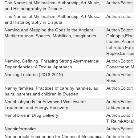
The Names of Minimalism: Authorship, Art Music,
Author/Editor:
P
and Historiography in Dispute
The Names of Minimalism: Authorship, Art Music,
Author/Editor:
P
and Historiography in Dispute
Naming and Mapping the Gods in the Ancient
Author/Editor:
C
Mediterranean: Spaces, Mobilities, Imaginaries
Galoppin,Elodie
Luaces,Asuman 
Lebreton,Fabio 
Rüpke,Emiliano 
Naming, Defining, Phrasing Strong Asymmetrical
Author/Editor:
J
Dependencies: A Textual Approach
Conermann,Mar
Nanjing Lectures (2016-2019)
Author/Editor:
B
Ross
Nanny families: Practices of care by nannies, au
Author/Editor:
T
pairs, parents and children in Sweden
Nanobiohybrids for Advanced Wastewater
Author/Editor:
P
Treatment and Energy Recovery
Uddandarao
Nanofibres in Drug Delivery
Author/Editor:
G
T. Raimi-Abrah
Nanoinformatics
Author/Editor:
I
Nanoparticle Engineering for Chemical-Mechanical
Author/Editor:
U