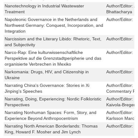
Nanotechnology in Industrial Wastewater
Author/Editor:
A
Treatment
Bhattacharya
Napoleonic Governance in the Netherlands and
Author/Editor:
M
Northwest Germany: Conquest, Incorporation, and
Integration
Narcissism and the Literary Libido: Rhetoric, Text,
Author/Editor:
J
and Subjectivity
Narco-Rap: Eine kulturwissenschaftliche
Author/Editor:
C
Perspektive auf die Grenzstadtperipherie und das
organisierte Verbrechen in Mexiko
Narkomania: Drugs, HIV, and Citizenship in
Author/Editor:
J
Ukraine
Narrating China's Governance: Stories in Xi
Author/Editor:
D
Jinping's Speeches
Commentary Peo
Narrating, Doing, Experiencing: Nordic Folkloristic
Author/Editor:
U
Perspectives
Kaivola-Bregenh
Narrating Nonhuman Spaces: Form, Story, and
Author/Editor:
M
Experience Beyond Anthropocentrism
Karlsson Marcu
Narrating North American Borderlands: Thomas
Author/Editor:
E
King, Howard F. Mosher and Jim Lynch