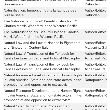
Suisse·sse·s
Dahinden
Naturalisation: Immersion dans la fabrique des
Author/Editor:
A
Suisse·sse·s
Dahinden
The Naturalist and his â€˜Beautiful Islandsâ€™
Charles Morris Woodford in the Western Pacific
The Naturalist and his ‘Beautiful Islands’ Charles
Author/Editor:
L
Morris Woodford in the Western Pacific
Natural Law and the Law of Nations in Eighteenth-
Author/Editor:
E
and Nineteenth-Century Italy
Malaspina,Gabrie
Natural Law: A Translation of the Textbook for
Author/Editor:
G
Kant’s Lectures on Legal and Political Philosophy
Achenwall,Pauli
Natural Law: A Translation of the Textbook for
Author/Editor:
G
Kant’s Lectures on Legal and Political Philosophy
Achenwall,Pauli
Natural Resource Development and Human Rights
Author/Editor:
M
in Latin America: State and non-state actors in the
Raftopoulos,Ra
promotion of and opposition to extractivism
Natural Resource Development and Human Rights
Author/Editor:
M
in Latin America: State and non-state actors in the
Raftopoulos,Ra
promotion of and opposition to extractivism
Natural Scientific Language Processing and
Author/Editor:
D