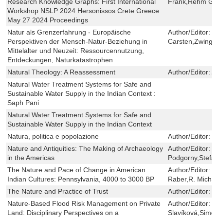
Research Knowledge Graphs: First International
Frank,Rehm Ge
Workshop NSLP 2024 Hersonissos Crete Greece
May 27 2024 Proceedings
Natur als Grenzerfahrung - Europäische
Author/Editor:
K
Perspektiven der Mensch-Natur-Beziehung in
Carsten,Zwingel
Mittelalter und Neuzeit: Ressourcennutzung,
Entdeckungen, Naturkatastrophen
Natural Theology: A Reassessment
Author/Editor:
A
Natural Water Treatment Systems for Safe and
Sustainable Water Supply in the Indian Context :
Saph Pani
Natural Water Treatment Systems for Safe and
Sustainable Water Supply in the Indian Context
Natura, politica e popolazione
Author/Editor:
M
Nature and Antiquities: The Making of Archaeology
Author/Editor:
Ph
in the Americas
Podgorny,Stefa
The Nature and Pace of Change in American
Author/Editor:
K
Indian Cultures: Pennsylvania, 4000 to 3000 BP
Raber,R. Michae
The Nature and Practice of Trust
Author/Editor:
M
Nature-Based Flood Risk Management on Private
Author/Editor:
T
Land: Disciplinary Perspectives on a
Slavíková,Simo