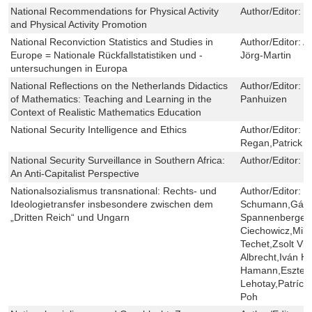
National Recommendations for Physical Activity
Author/Editor:
K
and Physical Activity Promotion
National Reconviction Statistics and Studies in
Author/Editor:
A
Europe = Nationale Rückfallstatistiken und -
Jörg-Martin
untersuchungen in Europa
National Reflections on the Netherlands Didactics
Author/Editor:
M
of Mathematics: Teaching and Learning in the
Panhuizen
Context of Realistic Mathematics Education
National Security Intelligence and Ethics
Author/Editor:
S
Regan,Patrick F
National Security Surveillance in Southern Africa:
Author/Editor:
J
An Anti-Capitalist Perspective
Nationalsozialismus transnational: Rechts- und
Author/Editor:
H
Ideologietransfer insbesondere zwischen dem
Schumann,Gábor
„Dritten Reich“ und Ungarn
Spannenberger,K
Ciechowicz,Milo
Techet,Zsolt Vit
Albrecht,Iván Ha
Hamann,Eszter 
Lehotay,Patrícia
Poh