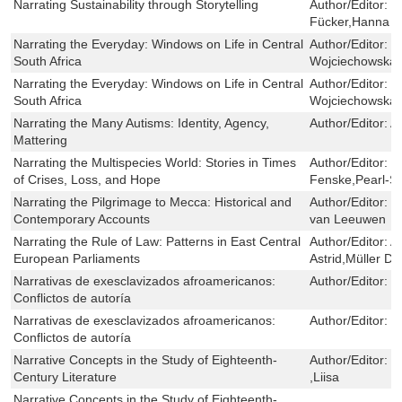
Narrating Sustainability through Storytelling
Author/Editor:
D
Fücker,Hanna 
Narrating the Everyday: Windows on Life in Central
Author/Editor:
M
South Africa
Wojciechowska,
Narrating the Everyday: Windows on Life in Central
Author/Editor:
M
South Africa
Wojciechowska,
Narrating the Many Autisms: Identity, Agency,
Author/Editor:
A
Mattering
Narrating the Multispecies World: Stories in Times
Author/Editor:
P
of Crises, Loss, and Hope
Fenske,Pearl-S
Narrating the Pilgrimage to Mecca: Historical and
Author/Editor:
M
Contemporary Accounts
van Leeuwen
Narrating the Rule of Law: Patterns in East Central
Author/Editor:
A
European Parliaments
Astrid,Müller D
Narrativas de exesclavizados afroamericanos:
Author/Editor:
G
Conflictos de autoría
Narrativas de exesclavizados afroamericanos:
Author/Editor:
G
Conflictos de autoría
Narrative Concepts in the Study of Eighteenth-
Author/Editor:
M
Century Literature
,Liisa
Narrative Concepts in the Study of Eighteenth-