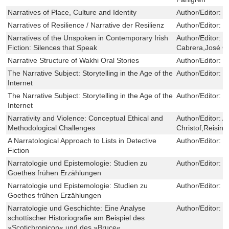
Narratives of Place, Culture and Identity
Author/Editor:
C
Narratives of Resilience / Narrative der Resilienz
Author/Editor:
K
Narratives of the Unspoken in Contemporary Irish
Author/Editor:
M
Fiction: Silences that Speak
Cabrera,José C
Narrative Structure of Wakhi Oral Stories
Author/Editor:
J
The Narrative Subject: Storytelling in the Age of the
Author/Editor:
C
Internet
The Narrative Subject: Storytelling in the Age of the
Author/Editor:
C
Internet
Narrativity and Violence: Conceptual Ethical and
Author/Editor:
A
Methodological Challenges
Christof,Reising
A Narratological Approach to Lists in Detective
Author/Editor:
S
Fiction
Narratologie und Epistemologie: Studien zu
Author/Editor:
S
Goethes frühen Erzählungen
Narratologie und Epistemologie: Studien zu
Author/Editor:
S
Goethes frühen Erzählungen
Narratologie und Geschichte: Eine Analyse
Author/Editor:
D
schottischer Historiografie am Beispiel des
»Scotichronicon« und des »Bruce«