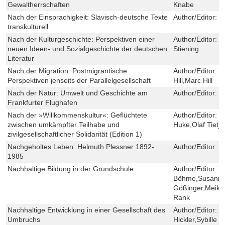
Gewaltherrschaften
Knabe
Nach der Einsprachigkeit: Slavisch-deutsche Texte
Author/Editor:
D
transkulturell
Nach der Kulturgeschichte: Perspektiven einer
Author/Editor:
M
neuen Ideen- und Sozialgeschichte der deutschen
Stiening
Literatur
Nach der Migration: Postmigrantische
Author/Editor:
E
Perspektiven jenseits der Parallelgesellschaft
Hill,Marc Hill
Nach der Natur: Umwelt und Geschichte am
Author/Editor:
N
Frankfurter Flughafen
Nach der »Willkommenskultur«: Geflüchtete
Author/Editor:
S
zwischen umkämpfter Teilhabe und
Huke,Olaf Tietje
zivilgesellschaftlicher Solidarität (Edition 1)
Nachgeholtes Leben: Helmuth Plessner 1892-
Author/Editor:
C
1985
Nachhaltige Bildung in der Grundschule
Author/Editor:
M
Böhme,Susanne 
Gößinger,Meike 
Rank
Nachhaltige Entwicklung in einer Gesellschaft des
Author/Editor:
B
Umbruchs
Hickler,Sybille 