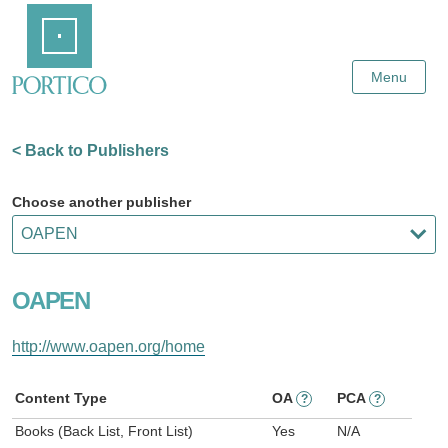
Skip
Home
to
Main
Content
Menu
< Back to Publishers
Choose another publisher
OAPEN
http://www.oapen.org/home
Content Type
OA
PCA
?
?
Books (Back List, Front List)
Yes
N/A