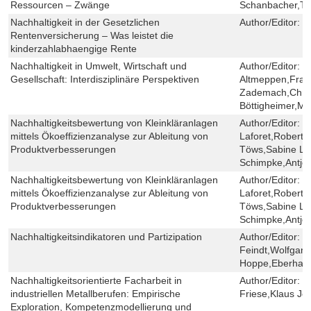
Ressourcen – Zwänge
Schanbacher,Ta
Nachhaltigkeit in der Gesetzlichen
Author/Editor:
S
Rentenversicherung – Was leistet die
kinderzahlabhaengige Rente
Nachhaltigkeit in Umwelt, Wirtschaft und
Author/Editor:
K
Gesellschaft: Interdisziplinäre Perspektiven
Altmeppen,Fran
Zademach,Chri
Böttigheimer,Ma
Nachhaltigkeitsbewertung von Kleinkläranlagen
Author/Editor:
S
mittels Ökoeffizienzanalyse zur Ableitung von
Laforet,Robert 
Produktverbesserungen
Töws,Sabine La
Schimpke,Antje 
Nachhaltigkeitsbewertung von Kleinkläranlagen
Author/Editor:
S
mittels Ökoeffizienzanalyse zur Ableitung von
Laforet,Robert 
Produktverbesserungen
Töws,Sabine La
Schimpke,Antje 
Nachhaltigkeitsindikatoren und Partizipation
Author/Editor:
S
Feindt,Wolfgang
Hoppe,Eberhard 
Nachhaltigkeitsorientierte Facharbeit in
Author/Editor:
S
industriellen Metallberufen: Empirische
Friese,Klaus Je
Exploration, Kompetenzmodellierung und