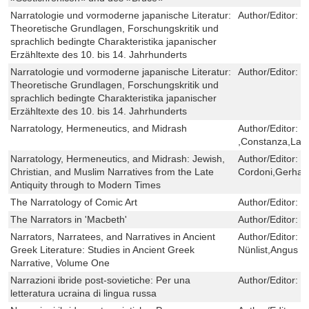
Narratologie und vormoderne japanische Literatur:
Author/Editor:
S
Theoretische Grundlagen, Forschungskritik und
sprachlich bedingte Charakteristika japanischer
Erzähltexte des 10. bis 14. Jahrhunderts
Narratologie und vormoderne japanische Literatur:
Author/Editor:
S
Theoretische Grundlagen, Forschungskritik und
sprachlich bedingte Charakteristika japanischer
Erzähltexte des 10. bis 14. Jahrhunderts
Narratology, Hermeneutics, and Midrash
Author/Editor:
C
,Constanza,Lan
Narratology, Hermeneutics, and Midrash: Jewish,
Author/Editor:
C
Christian, and Muslim Narratives from the Late
Cordoni,Gerhar
Antiquity through to Modern Times
The Narratology of Comic Art
Author/Editor:
K
The Narrators in 'Macbeth'
Author/Editor:
B
Narrators, Narratees, and Narratives in Ancient
Author/Editor:
I
Greek Literature: Studies in Ancient Greek
Nünlist,Angus M
Narrative, Volume One
Narrazioni ibride post-sovietiche: Per una
Author/Editor:
M
letteratura ucraina di lingua russa