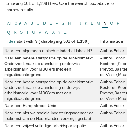
Showing 501 of 1,198 titles. Use the search box above to
narrow results.
All
0-9
A
B
C
D
E
F
G
H
I
J
K
L
M
N
O
P
Q
R
S
T
U
V
W
X
Y
Z
Titles
start with
N
( displaying 501 of 1,198 )
Information
Naar een algemeen etnisch minderheidsbeleid?
Author/Editor:
P
Naar een betere startpositie op de arbeidsmarkt:
Author/Editor:
P
Onderzoek naar de aansluiting onderwijs-
Kesteren,Koen 
arbeidsmarkt voor MBO'ers met een
Prevoo,Bas ter 
migratieachtergrond
de Visser,Mauri
Naar een betere startpositie op de arbeidsmarkt:
Author/Editor:
P
Onderzoek naar de aansluiting onderwijs-
Kesteren,Koen 
arbeidsmarkt voor MBO'ers met een
Prevoo,Bas ter 
migratieachtergrond
de Visser,Mauri
Naar een Europabrede Unie
Author/Editor:
W
Naar een nieuwe sociale investeringsagenda: de
Author/Editor:
W
toekomst van de Nederlandse verzorgingsstaat
Naar een vrijwel volledige arbeidsparticipatie
Author/Editor:
H