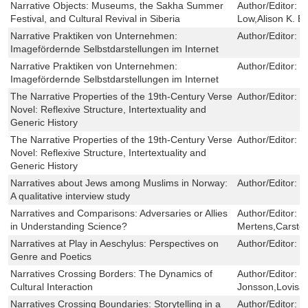
Narrative Objects: Museums, the Sakha Summer
Author/Editor:
T
Festival, and Cultural Revival in Siberia
Low,Alison K. B
Narrative Praktiken von Unternehmen:
Author/Editor:
U
Imagefördernde Selbstdarstellungen im Internet
Narrative Praktiken von Unternehmen:
Author/Editor:
U
Imagefördernde Selbstdarstellungen im Internet
The Narrative Properties of the 19th-Century Verse
Author/Editor:
J
Novel: Reflexive Structure, Intertextuality and
Generic History
The Narrative Properties of the 19th-Century Verse
Author/Editor:
J
Novel: Reflexive Structure, Intertextuality and
Generic History
Narratives about Jews among Muslims in Norway:
Author/Editor:
V
A qualitative interview study
Narratives and Comparisons: Adversaries or Allies
Author/Editor:
M
in Understanding Science?
Mertens,Carste
Narratives at Play in Aeschylus: Perspectives on
Author/Editor:
L
Genre and Poetics
Narratives Crossing Borders: The Dynamics of
Author/Editor:
B
Cultural Interaction
Jonsson,Lovisa 
Narratives Crossing Boundaries: Storytelling in a
Author/Editor:
J