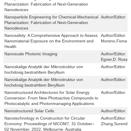
Planarization: Fabrication of Next-Generation
Nanodevices
Nanoparticle Engineering for Chemical-Mechanical
Author/Editor:
U
Planarization: Fabrication of Next-Generation
Nanodevices
Nanosafety: A Comprehensive Approach to Assess
Author/Editor:
E
Nanomaterial Exposure on the Environment and
Moreno,Fiona 
Health
Nanoscale Photonic Imaging
Author/Editor:
T
Egner,D. Russel
Nanoskalige Analytik der Mikrostruktur von
Author/Editor:
N
hochdosig bestrahltem Beryllium
Nanoskalige Analytik der Mikrostruktur von
Author/Editor:
N
hochdosig bestrahltem Beryllium
Nanostructured Architectures for Solar Energy
Author/Editor:
P
Conversion: From New Photoactive Compounds to
Photocatalytic and Photonmanaging Applications
Nanostructured Solar Cells
Author/Editor:
N
Nanotechnology in Construction for Circular
Author/Editor:
W
Economy: Proceedings of NICOM7, 31 October–
Zhang,Surendra
02 November, 2022, Melbourne, Australia