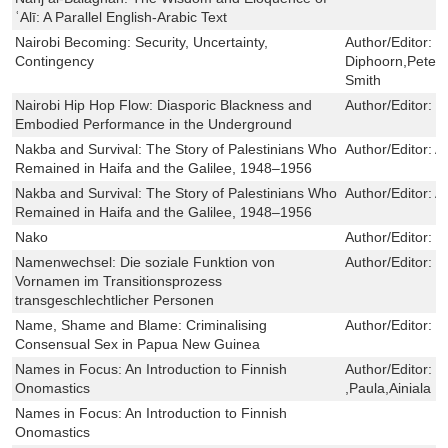
ʿAlī: A Parallel English-Arabic Text
Nairobi Becoming: Security, Uncertainty,
Author/Editor:
J
Contingency
Diphoorn,Peter
Smith
Nairobi Hip Hop Flow: Diasporic Blackness and
Author/Editor:
R
Embodied Performance in the Underground
Nakba and Survival: The Story of Palestinians Who
Author/Editor:
A
Remained in Haifa and the Galilee, 1948–1956
Nakba and Survival: The Story of Palestinians Who
Author/Editor:
A
Remained in Haifa and the Galilee, 1948–1956
Nako
Author/Editor:
K
Namenwechsel: Die soziale Funktion von
Author/Editor:
M
Vornamen im Transitionsprozess
transgeschlechtlicher Personen
Name, Shame and Blame: Criminalising
Author/Editor:
S
Consensual Sex in Papua New Guinea
Names in Focus: An Introduction to Finnish
Author/Editor:
S
Onomastics
,Paula,Ainiala ,T
Names in Focus: An Introduction to Finnish
Onomastics