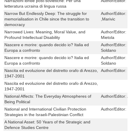
Narrazioni ibride post-sovietiche: Per una
Author/Editor:
M
letteratura ucraina di lingua russa
Narrow But Endlessly Deep: The struggle for
Author/Editor:
R
memorialisation in Chile since the transition to
,Marivic
democracy
Narrowed Lives: Meaning, Moral Value, and
Author/Editor:
S
Profound Intellectual Disability
Mietola
Nascere e morire: quando decido io? Italia ed
Author/Editor:
G
Europa a confronto
Soldano
Nascere e morire: quando decido io? Italia ed
Author/Editor:
G
Europa a confronto
Soldano
Nascita ed evoluzione del distretto orafo di Arezzo,
Author/Editor:
L
1947-2001
Nascita ed evoluzione del distretto orafo di Arezzo,
1947-2001
National Affects: The Everyday Atmospheres of
Author/Editor:
A
Being Political
National and International Civilian Protection
Author/Editor:
T
Strategies in the Israeli-Palestinian Conflict
A National Asset: 50 Years of the Strategic and
Defence Studies Centre