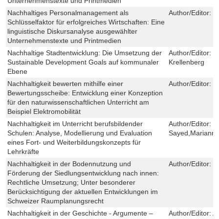
Unternehmenstexte und Printmedien
Nachhaltiges Personalmanagement als
Author/Editor:
E
Schlüsselfaktor für erfolgreiches Wirtschaften: Eine
linguistische Diskursanalyse ausgewählter
Unternehmenstexte und Printmedien
Nachhaltige Stadtentwicklung: Die Umsetzung der
Author/Editor:
F
Sustainable Development Goals auf kommunaler
Krellenberg
Ebene
Nachhaltigkeit bewerten mithilfe einer
Author/Editor:
C
Bewertungsscheibe: Entwicklung einer Konzeption
für den naturwissenschaftlichen Unterricht am
Beispiel Elektromobilität
Nachhaltigkeit im Unterricht berufsbildender
Author/Editor:
S
Schulen: Analyse, Modellierung und Evaluation
Sayed,Marianne
eines Fort- und Weiterbildungskonzepts für
Lehrkräfte
Nachhaltigkeit in der Bodennutzung und
Author/Editor:
P
Förderung der Siedlungsentwicklung nach innen:
Rechtliche Umsetzung; Unter besonderer
Berücksichtigung der aktuellen Entwicklungen im
Schweizer Raumplanungsrecht
Nachhaltigkeit in der Geschichte - Argumente –
Author/Editor:
A