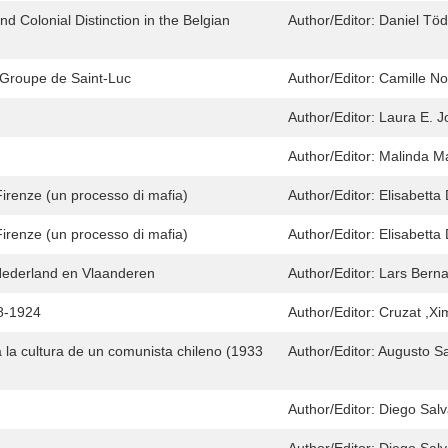
 Colonial Distinction in the Belgian
Author/Editor:
Daniel Töd
u Groupe de Saint-Luc
Author/Editor:
Camille No
Author/Editor:
Laura E. J
Author/Editor:
Malinda M
 Firenze (un processo di mafia)
Author/Editor:
Elisabetta
 Firenze (un processo di mafia)
Author/Editor:
Elisabetta
n Nederland en Vlaanderen
Author/Editor:
Lars Berna
98-1924
Author/Editor:
Cruzat ,X
a la cultura de un comunista chileno (1933
Author/Editor:
Augusto S
Author/Editor:
Diego Salv