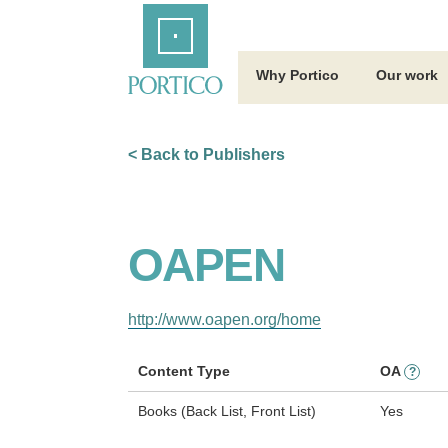
Skip
Home
to
Main
Content
Why Portico
Our work
< Back to Publishers
OAPEN
http://www.oapen.org/home
Content Type
OA
?
Books (Back List, Front List)
Yes