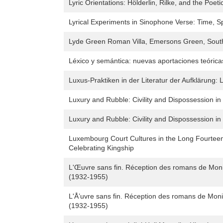
Lyric Orientations: Hölderlin, Rilke, and the Poe
Lyrical Experiments in Sinophone Verse: Time, S
Lyde Green Roman Villa, Emersons Green, South
Léxico y semántica: nuevas aportaciones teórica
Luxus-Praktiken in der Literatur der Aufklärung:
Luxury and Rubble: Civility and Dispossession i
Luxury and Rubble: Civility and Dispossession i
Luxembourg Court Cultures in the Long Fourteen
Celebrating Kingship
L'Œuvre sans fin. Réception des romans de Moniqu
(1932-1955)
L'Å’uvre sans fin. Réception des romans de Moniq
(1932-1955)