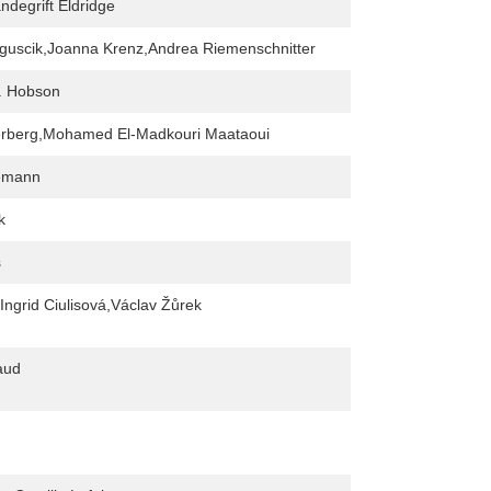
degrift Eldridge
guscik,Joanna Krenz,Andrea Riemenschnitter
. Hobson
erberg,Mohamed El-Madkouri Maataoui
temann
k
s
,Ingrid Ciulisová,Václav Žůrek
aud