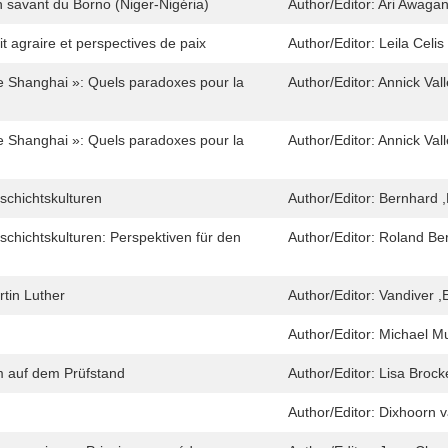
n savant du Borno (Niger-Nigéria)
Author/Editor:
Ari Awagan
 agraire et perspectives de paix
Author/Editor:
Leila Celis
 de Shanghai »: Quels paradoxes pour la
Author/Editor:
Annick Val
 de Shanghai »: Quels paradoxes pour la
Author/Editor:
Annick Val
schichtskulturen
Author/Editor:
Bernhard ,
schichtskulturen: Perspektiven für den
Author/Editor:
Roland Ber
rtin Luther
Author/Editor:
Vandiver ,
Author/Editor:
Michael Mu
m auf dem Prüfstand
Author/Editor:
Lisa Brock
Author/Editor:
Dixhoorn v