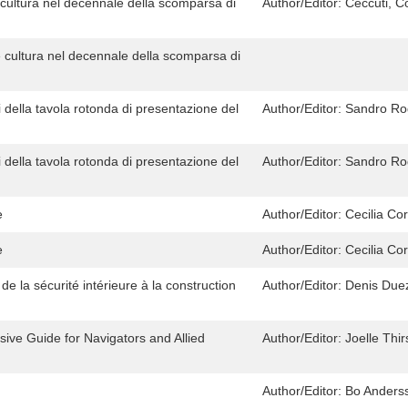
 e cultura nel decennale della scomparsa di
Author/Editor:
Ceccuti, C
i e cultura nel decennale della scomparsa di
i della tavola rotonda di presentazione del
Author/Editor:
Sandro Ro
i della tavola rotonda di presentazione del
Author/Editor:
Sandro Ro
e
Author/Editor:
Cecilia C
e
Author/Editor:
Cecilia C
e la sécurité intérieure à la construction
Author/Editor:
Denis Due
ve Guide for Navigators and Allied
Author/Editor:
Joelle Thi
Author/Editor:
Bo Anders