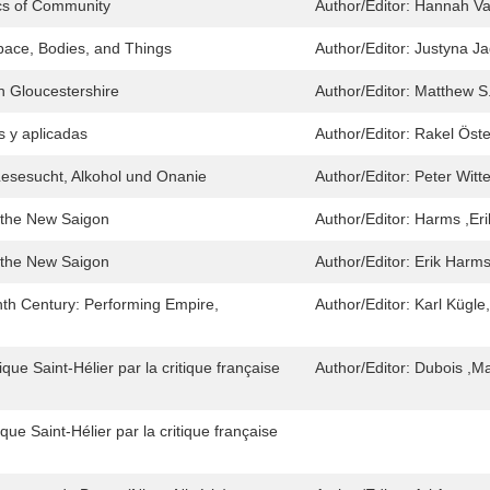
tics of Community
Author/Editor:
Hannah Van
pace, Bodies, and Things
Author/Editor:
Justyna Ja
 Gloucestershire
Author/Editor:
Matthew S
s y aplicadas
Author/Editor:
Rakel Öst
 Lesesucht, Alkohol und Onanie
Author/Editor:
Peter Wit
n the New Saigon
Author/Editor:
Harms ,Eri
n the New Saigon
Author/Editor:
Erik Harm
th Century: Performing Empire,
Author/Editor:
Karl Kügle
e Saint-Hélier par la critique française
Author/Editor:
Dubois ,M
ue Saint-Hélier par la critique française