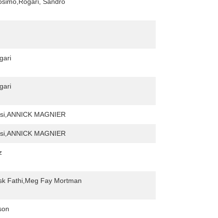
osimo,Rogari, Sandro
gari
gari
orsi,ANNICK MAGNIER
orsi,ANNICK MAGNIER
z
rsk Fathi,Meg Fay Mortman
son