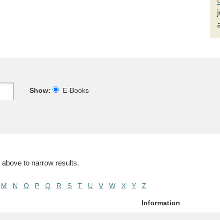
Show:
E-Books
 above to narrow results.
M
N
O
P
Q
R
S
T
U
V
W
X
Y
Z
Information