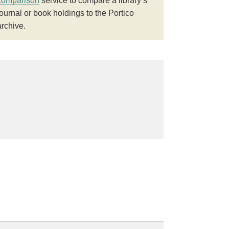
comparison
service to compare a library’s
journal or book holdings to the Portico
archive.