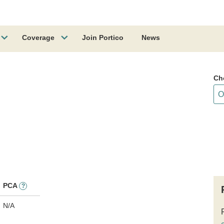
Coverage
Join Portico
News
Ch
PCA
?
N/A