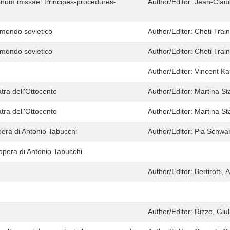
tionum missae: Principes-procédures-
Author/Editor:
Jean-Claud
l mondo sovietico
Author/Editor:
Cheti Train
l mondo sovietico
Author/Editor:
Cheti Train
Author/Editor:
Vincent K
atra dell'Ottocento
Author/Editor:
Martina Sta
atra dell'Ottocento
Author/Editor:
Martina Sta
opera di Antonio Tabucchi
Author/Editor:
Pia Schwa
'opera di Antonio Tabucchi
Author/Editor:
Bertirotti,
Author/Editor:
Rizzo, Giul