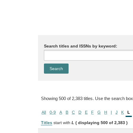
Search titles and ISSNs by keyword:
Showing 500 of 2,383 titles. Use the search box
All
0-9
A
B
C
D
E
F
G
H
I
J
K
L
Titles
start with
L
( displaying 500 of 2,383 )