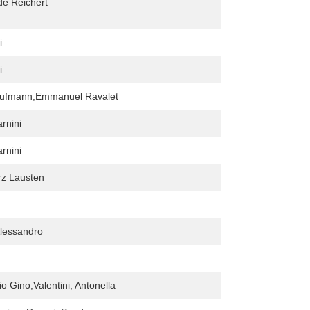
e Reichert
i
i
aufmann,Emmanuel Ravalet
rnini
rnini
rz Lausten
 Alessandro
io Gino,Valentini, Antonella