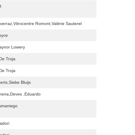
t
verraz,Vitrocentre Romont,Valérie Sauterel
oyce
aynor Lowery
 De Troja
 De Troja
erts,Siebe Bluijs
imena,Deves ,Eduardo
amaniego
adori