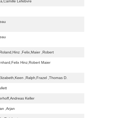
a,Camille Lefebvre
leau
leau
Roland,Hinz ,Felix,Maier ,Robert
nhard,Felix Hinz,Robert Maier
Elizabeth,Keen ,Ralph,Frazel ,Thomas D.
llett
erhoff,Andreas Keller
an ,Arjan