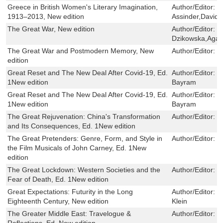
Greece in British Women's Literary Imagination,
Author/Editor:
E
1913–2013, New edition
Assinder,David 
The Great War, New edition
Author/Editor:
E
Dzikowska,Agata
The Great War and Postmodern Memory, New
Author/Editor:
V
edition
Great Reset and The New Deal After Covid-19, Ed.
Author/Editor:
F
1New edition
Bayram
Great Reset and The New Deal After Covid-19, Ed.
Author/Editor:
F
1New edition
Bayram
The Great Rejuvenation: China's Transformation
Author/Editor:
B
and Its Consequences, Ed. 1New edition
The Great Pretenders: Genre, Form, and Style in
Author/Editor:
C
the Film Musicals of John Carney, Ed. 1New
edition
The Great Lockdown: Western Societies and the
Author/Editor:
J
Fear of Death, Ed. 1New edition
Great Expectations: Futurity in the Long
Author/Editor:
M
Eighteenth Century, New edition
Klein
The Greater Middle East: Travelogue &
Author/Editor:
H
Reflections, Ed. New edition