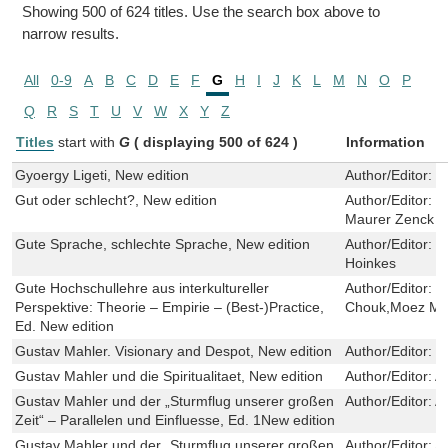
Showing 500 of 624 titles. Use the search box above to
narrow results.
All
0-9
A
B
C
D
E
F
G
H
I
J
K
L
M
N
O
P
Q
R
S
T
U
V
W
X
Y
Z
Titles
start with
G
( displaying 500 of 624 )
Information
Gyoergy Ligeti, New edition
Author/Editor:
C
Gut oder schlecht?, New edition
Author/Editor:
I
Maurer Zenck
Gute Sprache, schlechte Sprache, New edition
Author/Editor:
M
Hoinkes
Gute Hochschullehre aus interkultureller
Author/Editor:
K
Perspektive: Theorie – Empirie – (Best-)Practice,
Chouk,Moez Ma
Ed. New edition
Gustav Mahler. Visionary and Despot, New edition
Author/Editor:
C
Gustav Mahler und die Spiritualitaet, New edition
Author/Editor:
A
Gustav Mahler und der „Sturmflug unserer großen
Author/Editor:
A
Zeit“ – Parallelen und Einfluesse, Ed. 1New edition
Gustav Mahler und der „Sturmflug unserer großen
Author/Editor:
A