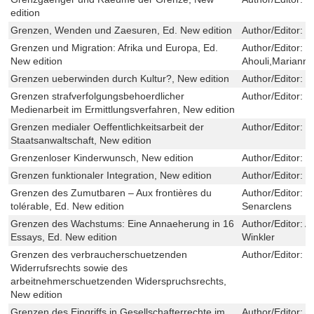
edition
Grenzen, Wenden und Zaesuren, Ed. New edition
Author/Editor:
L
Grenzen und Migration: Afrika und Europa, Ed.
Author/Editor:
C
New edition
Ahouli,Marian
Grenzen ueberwinden durch Kultur?, New edition
Author/Editor:
M
Grenzen strafverfolgungsbehoerdlicher
Author/Editor:
N
Medienarbeit im Ermittlungsverfahren, New edition
Grenzen medialer Oeffentlichkeitsarbeit der
Author/Editor:
E
Staatsanwaltschaft, New edition
Grenzenloser Kinderwunsch, New edition
Author/Editor:
N
Grenzen funktionaler Integration, New edition
Author/Editor:
K
Grenzen des Zumutbaren – Aux frontières du
Author/Editor:
L
tolérable, Ed. New edition
Senarclens
Grenzen des Wachstums: Eine Annaeherung in 16
Author/Editor:
A
Essays, Ed. New edition
Winkler
Grenzen des verbraucherschuetzenden
Author/Editor:
M
Widerrufsrechts sowie des
arbeitnehmerschuetzenden Widerspruchsrechts,
New edition
Grenzen des Eingriffs in Gesellschafterrechte im
Author/Editor:
A