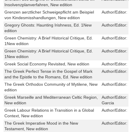
Insolvenzplanverfahren, New edition
Grenzen aerztlicher Schweigepflicht am Beispiel
Author/Editor:
K
von Kindesmisshandlungen, New edition
Gregory Ghosts: Haunting Irishness, Ed. 1New
Author/Editor:
K
edition
Green Chemistry: A Brief Historical Critique, Ed.
Author/Editor:
M
1New edition
Green Chemistry: A Brief Historical Critique, Ed.
Author/Editor:
M
1New edition
Greek Social Economy Revisited, New edition
Author/Editor:
I
The Greek Perfect Tense in the Gospel of Mark
Author/Editor:
S
and the Epistle to the Romans, Ed. New edition
The Greek Orthodox Community of Mytilene, New
Author/Editor:
M
edition
Greek Marseille and Mediterranean Celtic Region,
Author/Editor:
S
New edition
Garcia
Greek Labour Relations in Transition in a Global
Author/Editor:
D
Context, New edition
The Greek Imperative Mood in the New
Author/Editor:
J
Testament, New edition