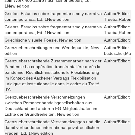
sein Werk 400 Jahre nach seiner Geburt, Ed.
1New edition
Grietas: Estudios sobre fragmentarismo y narrativa
Author/Editor:
T
contemporánea, Ed. 1New edition
Trueba,Ruben 
Grietas: Estudios sobre fragmentarismo y narrativa
Author/Editor:
T
contemporánea, Ed. 1New edition
Trueba,Ruben 
Griechische visuelle Poesie, New edition
Author/Editor:
L
Grenzueberschreitungen und Wendepunkte, New
Author/Editor:
L
edition
Ludescher,Mar
Grenzueberschreitende Zusammenarbeit nach der
Author/Editor:
J
Pandemie La coopération transfrontalière après la
pandémie: Rechtlich-institutionelle Flexibilisierung
im Kontext des Aachener Vertrags Flexibilisation
juridique et institutionnelle dans le cadre du Traité
d'A
Grenzueberschreitende Verschmelzungen
Author/Editor:
C
zwischen Personenhandelsgesellschaften aus
Deutschland und anderen EG-Mitgliedstaaten im
Lichte der Grundfreiheiten, New edition
Grenzueberschreitende Verschmelzungen und die
Author/Editor:
V
damit verbundenen international-privatrechtlichen
Fragen, Ed. 1New edition