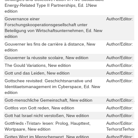
Energy-Related Type II Partnerships, Ed. 1New
edition
Governance einer
Author/Editor:
F
Forschungskooperationsgesellschaft unter
Beteiligung von Wirtschaftsunternehmen, Ed. New
edition
Gouverner les fins de carrière à distance, New
Author/Editor:
T
edition
Gouverner la réussite scolaire, New edition
Author/Editor:
R
The Gould Variations, New edition
Author/Editor:
J
Gott und das Leiden, New edition
Author/Editor:
M
Gottschee revisited: Geschichtsnarrative und
Author/Editor:
G
Identitaetsmanagement im Cyberspace, Ed. New
edition
Gott-menschliche Gemeinschaft, New edition
Author/Editor:
A
Gottlos von Gott reden, New edition
Author/Editor:
U
Gott hat Israel nicht verstoßen, New edition
Author/Editor:
J
Gottfrieds ‹Tristan› lesen: Prolog, Haupttext,
Author/Editor:
M
Wortpaare, New edition
TerhorstTerhors
Gottes Wort im Menschenwort, New edition
Author/Editor:
D