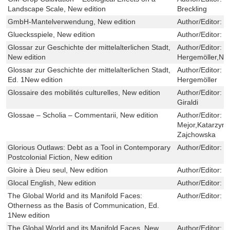
Landscape Scale, New edition
Breckling
GmbH-Mantelverwendung, New edition
Author/Editor:
J
Gluecksspiele, New edition
Author/Editor:
I
Glossar zur Geschichte der mittelalterlichen Stadt,
Author/Editor:
B
New edition
Hergemöller,Nik
Glossar zur Geschichte der mittelalterlichen Stadt,
Author/Editor:
N
Ed. 1New edition
Hergemöller
Glossaire des mobilités culturelles, New edition
Author/Editor:
Z
Giraldi
Glossae – Scholia – Commentarii, New edition
Author/Editor:
M
Mejor,Katarzyn
Zajchowska
Glorious Outlaws: Debt as a Tool in Contemporary
Author/Editor:
I
Postcolonial Fiction, New edition
Gloire à Dieu seul, New edition
Author/Editor:
B
Glocal English, New edition
Author/Editor:
F
The Global World and its Manifold Faces:
Author/Editor:
S
Otherness as the Basis of Communication, Ed.
1New edition
The Global World and its Manifold Faces, New
Author/Editor:
S