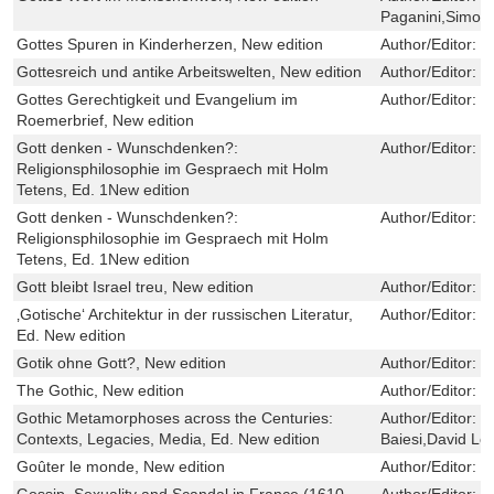
Paganini,Simon
Gottes Spuren in Kinderherzen, New edition
Author/Editor:
V
Gottesreich und antike Arbeitswelten, New edition
Author/Editor:
S
Gottes Gerechtigkeit und Evangelium im
Author/Editor:
J
Roemerbrief, New edition
Gott denken - Wunschdenken?:
Author/Editor:
R
Religionsphilosophie im Gespraech mit Holm
Tetens, Ed. 1New edition
Gott denken - Wunschdenken?:
Author/Editor:
R
Religionsphilosophie im Gespraech mit Holm
Tetens, Ed. 1New edition
Gott bleibt Israel treu, New edition
Author/Editor:
B
‚Gotische‘ Architektur in der russischen Literatur,
Author/Editor:
T
Ed. New edition
Gotik ohne Gott?, New edition
Author/Editor:
W
The Gothic, New edition
Author/Editor:
S
Gothic Metamorphoses across the Centuries:
Author/Editor:
M
Contexts, Legacies, Media, Ed. New edition
Baiesi,David Le
Goûter le monde, New edition
Author/Editor:
V
Gossip, Sexuality and Scandal in France (1610-
Author/Editor:
N