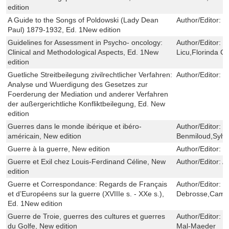
edition
A Guide to the Songs of Poldowski (Lady Dean
Author/Editor:
D
Paul) 1879-1932, Ed. 1New edition
Guidelines for Assessment in Psycho- oncology:
Author/Editor:
D
Clinical and Methodological Aspects, Ed. 1New
Licu,Florinda G
edition
Guetliche Streitbeilegung zivilrechtlicher Verfahren:
Author/Editor:
F
Analyse und Wuerdigung des Gesetzes zur
Foerderung der Mediation und anderer Verfahren
der außergerichtliche Konfliktbeilegung, Ed. New
edition
Guerres dans le monde ibérique et ibéro-
Author/Editor:
F
américain, New edition
Benmiloud,Sylvi
Guerre à la guerre, New edition
Author/Editor:
C
Guerre et Exil chez Louis-Ferdinand Céline, New
Author/Editor:
A
edition
Guerre et Correspondance: Regards de Français
Author/Editor:
S
et d’Européens sur la guerre (XVIIIe s. - XXe s.),
Debrosse,Camil
Ed. 1New edition
Guerre de Troie, guerres des cultures et guerres
Author/Editor:
G
du Golfe, New edition
Mal-Maeder