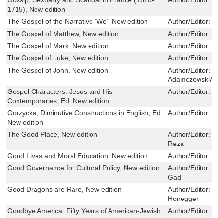
1715), New edition
The Gospel of the Narrative ‘We’, New edition
Author/Editor:
B
The Gospel of Matthew, New edition
Author/Editor:
B
The Gospel of Mark, New edition
Author/Editor:
B
The Gospel of Luke, New edition
Author/Editor:
B
The Gospel of John, New edition
Author/Editor:
B
AdamczewskiAd
Gospel Characters: Jesus and His
Author/Editor:
B
Contemporaries, Ed. New edition
Gorzycka, Diminutive Constructions in English, Ed.
Author/Editor:
D
New edition
The Good Place, New edition
Author/Editor:
F
Reza
Good Lives and Moral Education, New edition
Author/Editor:
E
Good Governance for Cultural Policy, New edition
Author/Editor:
W
Gad
Good Dragons are Rare, New edition
Author/Editor:
F
Honegger
Goodbye America: Fifty Years of American-Jewish
Author/Editor:
B