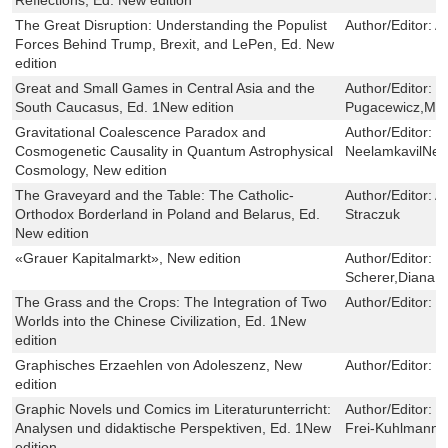
The Great Disruption: Understanding the Populist
Author/Editor:
An
Forces Behind Trump, Brexit, and LePen, Ed. New
edition
Great and Small Games in Central Asia and the
Author/Editor:
T
South Caucasus, Ed. 1New edition
Pugacewicz,Mar
Gravitational Coalescence Paradox and
Author/Editor:
R
Cosmogenetic Causality in Quantum Astrophysical
NeelamkavilNee
Cosmology, New edition
The Graveyard and the Table: The Catholic-
Author/Editor:
A
Orthodox Borderland in Poland and Belarus, Ed.
Straczuk
New edition
«Grauer Kapitalmarkt», New edition
Author/Editor:
S
Scherer,Diana 
The Grass and the Crops: The Integration of Two
Author/Editor:
B
Worlds into the Chinese Civilization, Ed. 1New
edition
Graphisches Erzaehlen von Adoleszenz, New
Author/Editor:
F
edition
Graphic Novels und Comics im Literaturunterricht:
Author/Editor:
T
Analysen und didaktische Perspektiven, Ed. 1New
Frei-Kuhlmann
edition