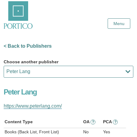
Skip
Home
to
Main
Content
Menu
< Back to Publishers
Choose another publisher
Peter Lang
https://www.peterlang.com/
Content Type
OA
PCA
?
?
Books (Back List, Front List)
No
Yes