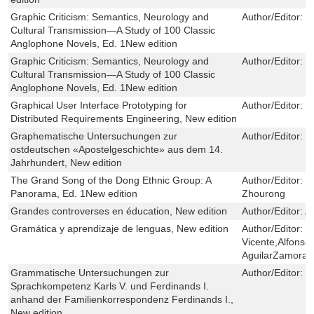
Graphic Criticism: Semantics, Neurology and
Author/Editor:
M
Cultural Transmission—A Study of 100 Classic
Anglophone Novels, Ed. 1New edition
Graphic Criticism: Semantics, Neurology and
Author/Editor:
M
Cultural Transmission—A Study of 100 Classic
Anglophone Novels, Ed. 1New edition
Graphical User Interface Prototyping for
Author/Editor:
S
Distributed Requirements Engineering, New edition
Graphematische Untersuchungen zur
Author/Editor:
P
ostdeutschen «Apostelgeschichte» aus dem 14.
Jahrhundert, New edition
The Grand Song of the Dong Ethnic Group: A
Author/Editor:
W
Panorama, Ed. 1New edition
Zhourong
Grandes controverses en éducation, New edition
Author/Editor:
A
Gramática y aprendizaje de lenguas, New edition
Author/Editor:
F
Vicente,Alfons
AguilarZamorano
Grammatische Untersuchungen zur
Author/Editor:
B
Sprachkompetenz Karls V. und Ferdinands I.
anhand der Familienkorrespondenz Ferdinands I.,
New edition