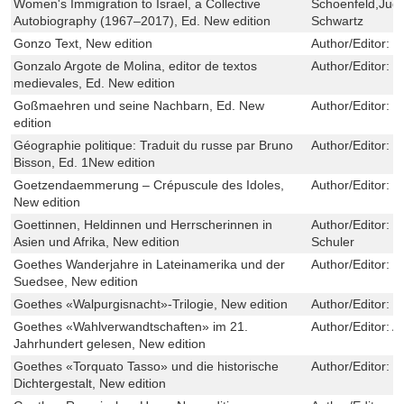
Women's Immigration to Israel, a Collective
Schoenfeld,Judi
Autobiography (1967–2017), Ed. New edition
Schwartz
Gonzo Text, New edition
Author/Editor:
M
Gonzalo Argote de Molina, editor de textos
Author/Editor:
D
medievales, Ed. New edition
Goßmaehren und seine Nachbarn, Ed. New
Author/Editor:
S
edition
Géographie politique: Traduit du russe par Bruno
Author/Editor:
I
Bisson, Ed. 1New edition
Goetzendaemmerung – Crépuscule des Idoles,
Author/Editor:
G
New edition
Goettinnen, Heldinnen und Herrscherinnen in
Author/Editor:
T
Asien und Afrika, New edition
Schuler
Goethes Wanderjahre in Lateinamerika und der
Author/Editor:
D
Suedsee, New edition
Goethes «Walpurgisnacht»-Trilogie, New edition
Author/Editor:
T
Goethes «Wahlverwandtschaften» im 21.
Author/Editor:
A
Jahrhundert gelesen, New edition
Goethes «Torquato Tasso» und die historische
Author/Editor:
R
Dichtergestalt, New edition