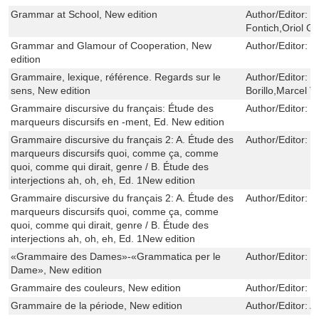
Grammar at School, New edition
Author/Editor:
T
Fontich,Oriol G
Grammar and Glamour of Cooperation, New
Author/Editor:
S
edition
Grammaire, lexique, référence. Regards sur le
Author/Editor:
L
sens, New edition
Borillo,Marcel V
Grammaire discursive du français: Étude des
Author/Editor:
D
marqueurs discursifs en -ment, Ed. New edition
Grammaire discursive du français 2: A. Étude des
Author/Editor:
D
marqueurs discursifs quoi, comme ça, comme
quoi, comme qui dirait, genre / B. Étude des
interjections ah, oh, eh, Ed. 1New edition
Grammaire discursive du français 2: A. Étude des
Author/Editor:
D
marqueurs discursifs quoi, comme ça, comme
quoi, comme qui dirait, genre / B. Étude des
interjections ah, oh, eh, Ed. 1New edition
«Grammaire des Dames»-«Grammatica per le
Author/Editor:
G
Dame», New edition
Grammaire des couleurs, New edition
Author/Editor:
C
Grammaire de la période, New edition
Author/Editor:
A