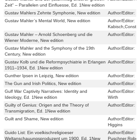
Zeit“ – Parallelen und Einfluesse, Ed. 1New edition
Gustav Mahlers Zehnte Symphonie, New edition
Author/Editor:
J
Gustav Mahler’s Mental World, New edition
Author/Editor:
E
Kabisch,Constan
Gustav Mahler – Arnold Schoenberg und die
Author/Editor:
K
Wiener Moderne, New edition
Gustav Mahler and the Symphony of the 19th
Author/Editor:
C
Century, New edition
Gustav Kolb und die Reformpsychiatrie in Erlangen
Author/Editor:
R
1911–1934, Ed. 1New edition
Gunther Ipsen in Leipzig, New edition
Author/Editor:
D
The Gun and Irish Politics, New edition
Author/Editor:
R
Gulf War Captivity Narratives: Identity and
Author/Editor:
M
Ideology, Ed. 1New edition
Wirth
Guilty of Genius: Origen and the Theory of
Author/Editor:
P
Transmigration, Ed. 1New edition
Guilt and Shame, New edition
Author/Editor:
J
Higgins
Guido List: Ein voelkischreligioeser
Author/Editor:
I
Weltanschauungsproduzent um 1900, Ed. 1New
Puschner,Rober