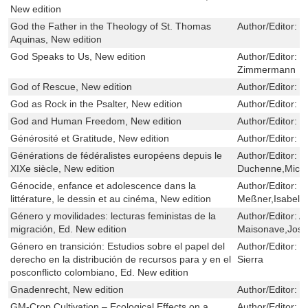
New edition
God the Father in the Theology of St. Thomas
Author/Editor:
J
Aquinas, New edition
God Speaks to Us, New edition
Author/Editor:
R
Zimmermann
God of Rescue, New edition
Author/Editor:
T
God as Rock in the Psalter, New edition
Author/Editor:
S
God and Human Freedom, New edition
Author/Editor:
T
Générosité et Gratitude, New edition
Author/Editor:
D
Générations de fédéralistes européens depuis le
Author/Editor:
G
XIXe siècle, New edition
Duchenne,Miche
Génocide, enfance et adolescence dans la
Author/Editor:
S
littérature, le dessin et au cinéma, New edition
Meßner,Isabell
Género y movilidades: lecturas feministas de la
Author/Editor:
A
migración, Ed. New edition
Maisonave,Jose
Género en transición: Estudios sobre el papel del
Author/Editor:
I
derecho en la distribución de recursos para y en el
Sierra
posconflicto colombiano, Ed. New edition
Gnadenrecht, New edition
Author/Editor:
R
GM-Crop Cultivation – Ecological Effects on a
Author/Editor:
R