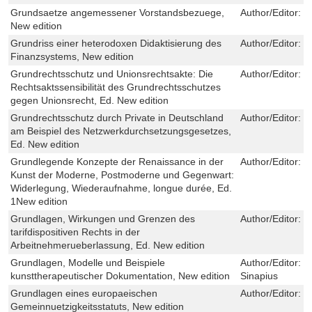
Grundsaetze angemessener Vorstandsbezuege,
Author/Editor:
C
New edition
Grundriss einer heterodoxen Didaktisierung des
Author/Editor:
K
Finanzsystems, New edition
Grundrechtsschutz und Unionsrechtsakte: Die
Author/Editor:
Ul
Rechtsaktssensibilität des Grundrechtsschutzes
gegen Unionsrecht, Ed. New edition
Grundrechtsschutz durch Private in Deutschland
Author/Editor:
J
am Beispiel des Netzwerkdurchsetzungsgesetzes,
Ed. New edition
Grundlegende Konzepte der Renaissance in der
Author/Editor:
B
Kunst der Moderne, Postmoderne und Gegenwart:
Widerlegung, Wiederaufnahme, longue durée, Ed.
1New edition
Grundlagen, Wirkungen und Grenzen des
Author/Editor:
C
tarifdispositiven Rechts in der
Arbeitnehmerueberlassung, Ed. New edition
Grundlagen, Modelle und Beispiele
Author/Editor:
M
kunsttherapeutischer Dokumentation, New edition
Sinapius
Grundlagen eines europaeischen
Author/Editor:
C
Gemeinnuetzigkeitsstatuts, New edition