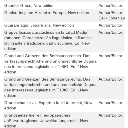
Guenter Grass, New edition
Author/Editor:
H
Guelen-Inspired Hizmet in Europe, New edition
Author/Editor:
K
Çelik,Johan Le
Guaraní aquí. Jopara allá, New edition
Author/Editor:
H
Grupos léxicos paratácticos en la Edad Media
Author/Editor:
S
romance: Caracterización lingueística, influencia
latinizante y tradicionalidad discursiva, Ed. New
edition
Grund und Grenzen des Befristungsrechts: Das
Author/Editor:
J
verfassungsrechtliche und unionsrechtliche Dogma
des Interessenausgleichs im TzBfG, Ed. 1New
edition
Grund und Grenzen des Befristungsrechts: Das
Author/Editor:
J
verfassungsrechtliche und unionsrechtliche Dogma
des Interessenausgleichs im TzBfG, Ed. 1New
edition
Grundschueler als Experten fuer Unterricht, New
Author/Editor:
J
edition
Grundsaetze fuer ein europaeisches
Author/Editor:
N
außervertragliches Umwelthaftungsrecht, New
edition