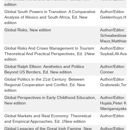
edition
Global South Powers in Transition: A Comparative
Author/Editor:
D
Analysis of Mexico and South Africa, Ed. New
Geldenhuys,Hu
edition
Global Risks, New edition
Author/Editor:
A
Schwabedissen,
Maus,Matthias 
Global Risks And Crises Management In Tourism:
Author/Editor:
E
Theoretical And Practical Perspectives, Ed. 1New
Soybali,Ali Avan
edition
Global Ralph Ellison: Aesthetics and Politics
Author/Editor:
T
Beyond US Borders, Ed. New edition
Conner
Global Politics in the 21st Century: Between
Author/Editor:
A
Regional Cooperation and Conflict, Ed. New
Grabowski,Tom
edition
Global Perspectives in Early Childhood Education,
Author/Editor:
M
New edition
Hujala,Peter K.
Waniganayake
Global Markets and Real Economy: Theoretical
Author/Editor:
M
and Empirical Approaches, Ed. 1New edition
Global Legacies of the Great Irish Famine, New
Author/Editor:
M