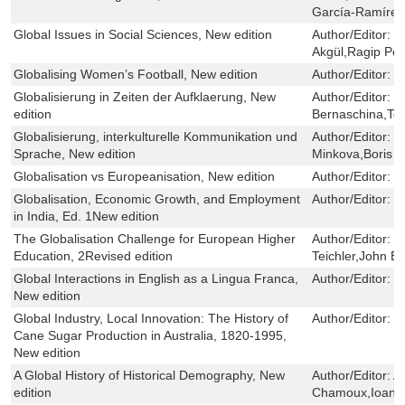
García-Ramírez
Global Issues in Social Sciences, New edition
Author/Editor:
Nu
Akgül,Ragip Pehl
Globalising Women’s Football, New edition
Author/Editor:
J
Globalisierung in Zeiten der Aufklaerung, New
Author/Editor:
V
edition
Bernaschina,To
Globalisierung, interkulturelle Kommunikation und
Author/Editor:
M
Sprache, New edition
Minkova,Boris 
Globalisation vs Europeanisation, New edition
Author/Editor:
L
Globalisation, Economic Growth, and Employment
Author/Editor:
S
in India, Ed. 1New edition
The Globalisation Challenge for European Higher
Author/Editor:
P
Education, 2Revised edition
Teichler,John B
Global Interactions in English as a Lingua Franca,
Author/Editor:
F
New edition
Global Industry, Local Innovation: The History of
Author/Editor:
P
Cane Sugar Production in Australia, 1820-1995,
New edition
A Global History of Historical Demography, New
Author/Editor:
A
edition
Chamoux,Ioan B