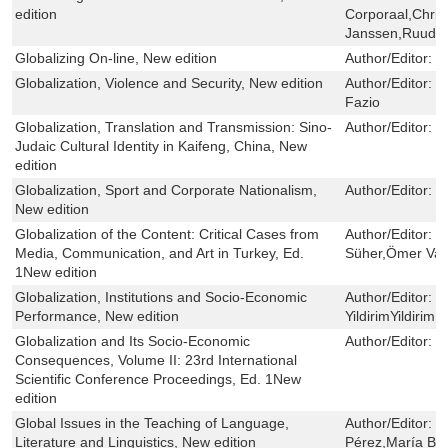
edition
Corporaal,Chris
Janssen,Ruud 
Globalizing On-line, New edition
Author/Editor:
N
Globalization, Violence and Security, New edition
Author/Editor:
S
Fazio
Globalization, Translation and Transmission: Sino-
Author/Editor:
M
Judaic Cultural Identity in Kaifeng, China, New
edition
Globalization, Sport and Corporate Nationalism,
Author/Editor:
J
New edition
Globalization of the Content: Critical Cases from
Author/Editor:
T
Media, Communication, and Art in Turkey, Ed.
Süher,Ömer Vat
1New edition
Globalization, Institutions and Socio-Economic
Author/Editor:
E
Performance, New edition
YildirimYildiri
Globalization and Its Socio-Economic
Author/Editor:
T
Consequences, Volume II: 23rd International
Scientific Conference Proceedings, Ed. 1New
edition
Global Issues in the Teaching of Language,
Author/Editor:
F
Literature and Linguistics, New edition
Pérez,María Be