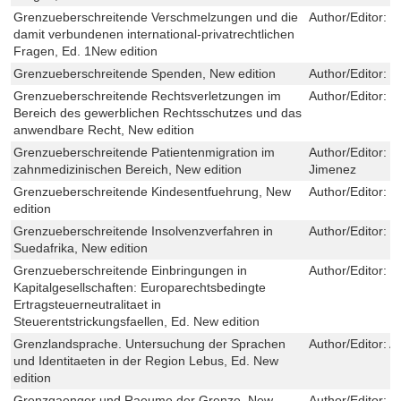
Grenzueberschreitende Verschmelzungen und die
Author/Editor:
V
damit verbundenen international-privatrechtlichen
Fragen, Ed. 1New edition
Grenzueberschreitende Spenden, New edition
Author/Editor:
R
Grenzueberschreitende Rechtsverletzungen im
Author/Editor:
D
Bereich des gewerblichen Rechtsschutzes und das
anwendbare Recht, New edition
Grenzueberschreitende Patientenmigration im
Author/Editor:
J
zahnmedizinischen Bereich, New edition
Jimenez
Grenzueberschreitende Kindesentfuehrung, New
Author/Editor:
J
edition
Grenzueberschreitende Insolvenzverfahren in
Author/Editor:
S
Suedafrika, New edition
Grenzueberschreitende Einbringungen in
Author/Editor:
C
Kapitalgesellschaften: Europarechtsbedingte
Ertragsteuerneutralitaet in
Steuerentstrickungsfaellen, Ed. New edition
Grenzlandsprache. Untersuchung der Sprachen
Author/Editor:
A
und Identitaeten in der Region Lebus, Ed. New
edition
Grenzgaenger und Raeume der Grenze, New
Author/Editor:
C