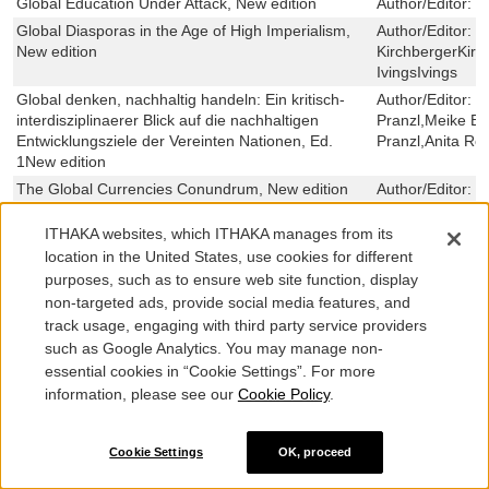
Global Education Under Attack, New edition
Author/Editor:
T
Global Diasporas in the Age of High Imperialism,
Author/Editor:
U
New edition
KirchbergerKirc
IvingsIvings
Global denken, nachhaltig handeln: Ein kritisch-
Author/Editor:
F
interdisziplinaerer Blick auf die nachhaltigen
Pranzl,Meike B
Entwicklungsziele der Vereinten Nationen, Ed.
Pranzl,Anita Rö
1New edition
The Global Currencies Conundrum, New edition
Author/Editor:
J
Global China and the Global Game in Africa:
Author/Editor:
J
ITHAKA websites, which ITHAKA manages from its
China–Africa Engagement through the Lens of
Sullivan,Tobias
location in the United States, use cookies for different
Football, Ed. 1New edition
purposes, such as to ensure web site function, display
Global and Regional Powers: Relations, Problems
Author/Editor:
F
non-targeted ads, provide social media features, and
and Issues in the 21st Century, Ed. New edition
track usage, engaging with third party service providers
Global and European Trade Union Federations,
Author/Editor:
H
such as Google Analytics. You may manage non-
New edition
Platzer,Torsten 
essential cookies in “Cookie Settings”. For more
Glitzernder Kies und Synagogengestein, New
Author/Editor:
M
information, please see our
Cookie Policy
.
edition
Église catholique et crise socio-politique en RD
Author/Editor:
J
Congo: Analyse discursive de la parole épiscopale
Cookie Settings
OK, proceed
catholique sur la paix, Ed. New edition