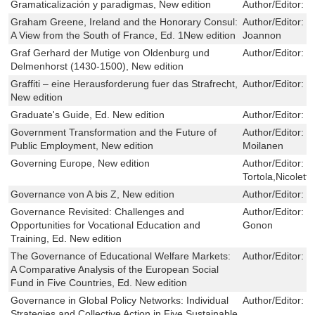
Gramaticalización y paradigmas, New edition
Author/Editor:
M
Graham Greene, Ireland and the Honorary Consul:
Author/Editor:
E
A View from the South of France, Ed. 1New edition
Joannon
Graf Gerhard der Mutige von Oldenburg und
Author/Editor:
F
Delmenhorst (1430-1500), New edition
Graffiti – eine Herausforderung fuer das Strafrecht,
Author/Editor:
W
New edition
Graduate's Guide, Ed. New edition
Author/Editor:
M
Government Transformation and the Future of
Author/Editor:
C
Public Employment, New edition
Moilanen
Governing Europe, New edition
Author/Editor:
L
Tortola,Nicoletta
Governance von A bis Z, New edition
Author/Editor:
B
Governance Revisited: Challenges and
Author/Editor:
R
Opportunities for Vocational Education and
Gonon
Training, Ed. New edition
The Governance of Educational Welfare Markets:
Author/Editor:
D
A Comparative Analysis of the European Social
Fund in Five Countries, Ed. New edition
Governance in Global Policy Networks: Individual
Author/Editor:
S
Strategies and Collective Action in Five Sustainable