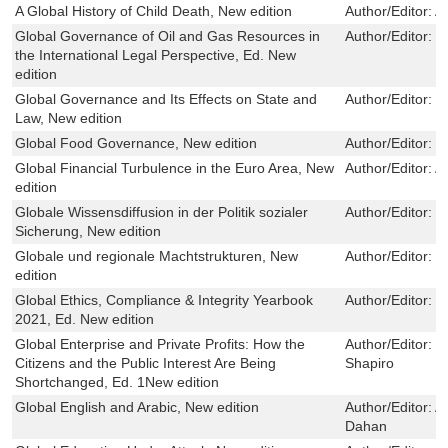
A Global History of Child Death, New edition
Author/Editor:
A
Global Governance of Oil and Gas Resources in
Author/Editor:
J
the International Legal Perspective, Ed. New
edition
Global Governance and Its Effects on State and
Author/Editor:
M
Law, New edition
Global Food Governance, New edition
Author/Editor:
M
Global Financial Turbulence in the Euro Area, New
Author/Editor:
A
edition
Globale Wissensdiffusion in der Politik sozialer
Author/Editor:
T
Sicherung, New edition
Globale und regionale Machtstrukturen, New
Author/Editor:
R
edition
Global Ethics, Compliance & Integrity Yearbook
Author/Editor:
B
2021, Ed. New edition
Global Enterprise and Private Profits: How the
Author/Editor:
J
Citizens and the Public Interest Are Being
Shapiro
Shortchanged, Ed. 1New edition
Global English and Arabic, New edition
Author/Editor:
A
Dahan