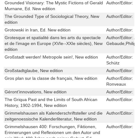
Grounded Visionary: The Mystic Fictions of Gerald
Author/Editor:
B
Murnane, Ed. New edition
The Grounded Type of Sociological Theory, New
Author/Editor:
I
edition
Grotowski in Iran, Ed. New edition
Author/Editor:
M
Grotesque et spatialité dans les arts du spectacle
Author/Editor:
A
et de l’image en Europe (XVIe--XXIe siècles), New
Gebaude,Philipp
edition
Großstadt werden! Metropole sein!, New edition
Author/Editor:
D
Schütz
Großstadtglaube, New edition
Author/Editor:
T
Gros plan sur la classe de français, New edition
Author/Editor:
M
Ronveaux
Géront’innovations, New edition
Author/Editor:
B
The Griqua Past and the Limits of South African
Author/Editor:
E
History, 1902-1994, New edition
Grimmelshausen als Kalenderschriftsteller und die
Author/Editor:
P
zeitgenoessische Kalenderliteratur, New edition
Grimmelshausen 400: Forschungen, Fiktionen,
Author/Editor:
I
Erinnerungen und Reflexionen um den Autor und