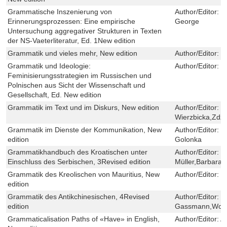
Grammatische Inszenierung von
Author/Editor:
J
Erinnerungsprozessen: Eine empirische
George
Untersuchung aggregativer Strukturen in Texten
der NS-Vaeterliteratur, Ed. 1New edition
Grammatik und vieles mehr, New edition
Author/Editor:
M
Grammatik und Ideologie:
Author/Editor:
D
Feminisierungsstrategien im Russischen und
Polnischen aus Sicht der Wissenschaft und
Gesellschaft, Ed. New edition
Grammatik im Text und im Diskurs, New edition
Author/Editor:
M
Wierzbicka,Zdz
Grammatik im Dienste der Kommunikation, New
Author/Editor:
M
edition
Golonka
Grammatikhandbuch des Kroatischen unter
Author/Editor:
B
Einschluss des Serbischen, 3Revised edition
Müller,Barbara
Grammatik des Kreolischen von Mauritius, New
Author/Editor:
M
edition
Grammatik des Antikchinesischen, 4Revised
Author/Editor:
R
edition
Gassmann,Wolf
Grammaticalisation Paths of «Have» in English,
Author/Editor:
A