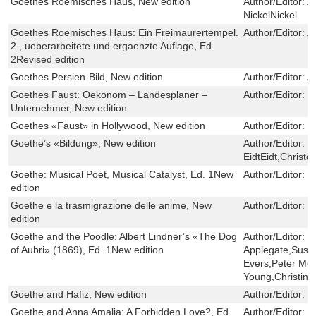
Goethes Roemisches Haus, New edition
Author/Editor:
A
NickelNickel
Goethes Roemisches Haus: Ein Freimaurertempel.
Author/Editor:
A
2., ueberarbeitete und ergaenzte Auflage, Ed.
2Revised edition
Goethes Persien-Bild, New edition
Author/Editor:
A
Goethes Faust: Oekonom – Landesplaner –
Author/Editor:
K
Unternehmer, New edition
Goethes «Faust» in Hollywood, New edition
Author/Editor:
S
Goethe’s «Bildung», New edition
Author/Editor:
J
EidtEidt,Christ
Goethe: Musical Poet, Musical Catalyst, Ed. 1New
Author/Editor:
L
edition
Goethe e la trasmigrazione delle anime, New
Author/Editor:
G
edition
Goethe and the Poodle: Albert Lindner’s «The Dog
Author/Editor:
G
of Aubri» (1869), Ed. 1New edition
Applegate,Susa
Evers,Peter Mei
Young,Christine
Goethe and Hafiz, New edition
Author/Editor:
S
Goethe and Anna Amalia: A Forbidden Love?, Ed.
Author/Editor:
D