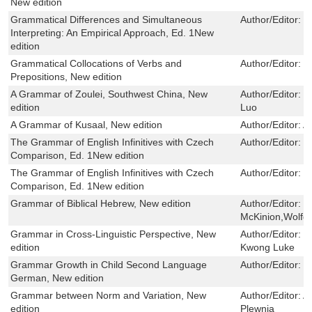
New edition
Grammatical Differences and Simultaneous
Author/Editor:
M
Interpreting: An Empirical Approach, Ed. 1New
edition
Grammatical Collocations of Verbs and
Author/Editor:
M
Prepositions, New edition
A Grammar of Zoulei, Southwest China, New
Author/Editor:
X
edition
Luo
A Grammar of Kusaal, New edition
Author/Editor:
A
The Grammar of English Infinitives with Czech
Author/Editor:
M
Comparison, Ed. 1New edition
The Grammar of English Infinitives with Czech
Author/Editor:
M
Comparison, Ed. 1New edition
Grammar of Biblical Hebrew, New edition
Author/Editor:
R
McKinion,Wolfg
Grammar in Cross-Linguistic Perspective, New
Author/Editor:
T
edition
Kwong Luke
Grammar Growth in Child Second Language
Author/Editor:
C
German, New edition
Grammar between Norm and Variation, New
Author/Editor:
A
edition
Plewnia