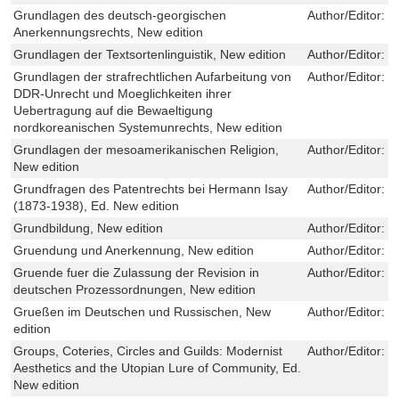
Grundlagen des deutsch-georgischen
Author/Editor:
G
Anerkennungsrechts, New edition
Grundlagen der Textsortenlinguistik, New edition
Author/Editor:
B
Grundlagen der strafrechtlichen Aufarbeitung von
Author/Editor:
D
DDR-Unrecht und Moeglichkeiten ihrer
Uebertragung auf die Bewaeltigung
nordkoreanischen Systemunrechts, New edition
Grundlagen der mesoamerikanischen Religion,
Author/Editor:
W
New edition
Grundfragen des Patentrechts bei Hermann Isay
Author/Editor:
S
(1873-1938), Ed. New edition
Grundbildung, New edition
Author/Editor:
M
Gruendung und Anerkennung, New edition
Author/Editor:
R
Gruende fuer die Zulassung der Revision in
Author/Editor:
W
deutschen Prozessordnungen, New edition
Grueßen im Deutschen und Russischen, New
Author/Editor:
H
edition
Groups, Coteries, Circles and Guilds: Modernist
Author/Editor:
L
Aesthetics and the Utopian Lure of Community, Ed.
New edition