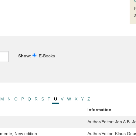
Show:
E-Books
M
N
O
P
Q
R
S
T
U
V
W
X
Y
Z
Information
Author/Editor:
Jan A.B. J
imente, New edition
Author/Editor:
Klaus Geu