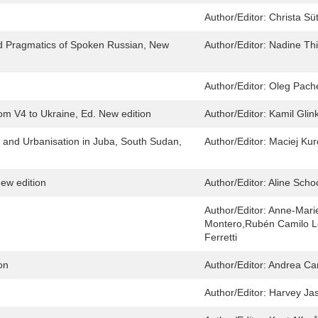
Author/Editor:
Christa Süt
nd Pragmatics of Spoken Russian, New
Author/Editor:
Nadine Thi
Author/Editor:
Oleg Pach
om V4 to Ukraine, Ed. New edition
Author/Editor:
Kamil Glin
 and Urbanisation in Juba, South Sudan,
Author/Editor:
Maciej Kur
ew edition
Author/Editor:
Aline Scho
Author/Editor:
Anne-Marie
Montero,Rubén Camilo Lo
Ferretti
on
Author/Editor:
Andrea Ca
Author/Editor:
Harvey Ja