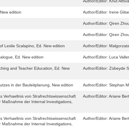
Author/Editor:
Knut Alfsv
New edition
Author/Editor:
Irene Gil
Author/Editor:
Qiren Zho
Author/Editor:
Qiren Zho
of Leslie Scalapino, Ed. New edition
Author/Editor:
Malgorzat
ialogue, Ed. New edition
Author/Editor:
Luca Valler
ching and Teacher Education, Ed. New
Author/Editor:
Zübeyde S
zes in der Bauleitplanung, New edition
Author/Editor:
Stephan M
 Verhaeltnis von Strafrechtswissenschaft
Author/Editor:
Ariane Ber
er Maßnahme der Internal Investigations,
 Verhaeltnis von Strafrechtswissenschaft
Author/Editor:
Ariane Ber
er Maßnahme der Internal Investigations,