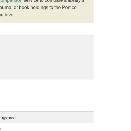
comparison
service to compare a library’s
journal or book holdings to the Portico
archive.
ongeneel
s