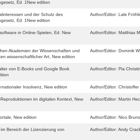
sgesetz, Ed. 1New edition
alinteressen und der Schutz des
Author/Editor:
Lale Fröh
sgesetz, Ed. 1New edition
rsoftware in Online-Spielen, Ed. New
Author/Editor:
Matthias M
schen Akademien der Wissenschaften und
Author/Editor:
Dominik Wo
n wissenschaftlicher Art, New edition
alter von E-Books und Google Book
Author/Editor:
Pia Christ
ition
rnationaler Insolvenz, New edition
Author/Editor:
Christoffer
Reproduktionen im digitalen Kontext, New
Author/Editor:
Martin Hec
rtale, New edition
Author/Editor:
Nico Bruno
im Bereich der Lizenzierung von
Author/Editor:
Andy Crac