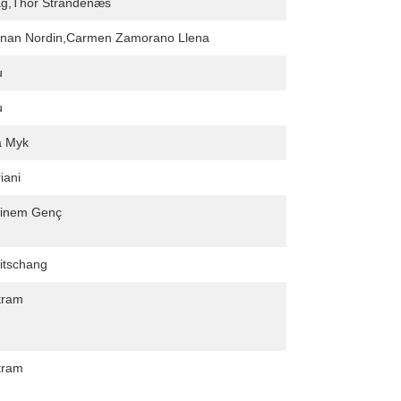
åg,Thor Strandenæs
senan Nordin,Carmen Zamorano Llena
u
u
a Myk
iani
inem Genç
itschang
tram
tram