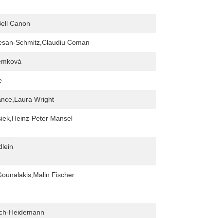
Bell Canon
esan-Schmitz,Claudiu Coman
emková
e
ance,Laura Wright
iek,Heinz-Peter Mansel
dlein
ounalakis,Malin Fischer
lich-Heidemann