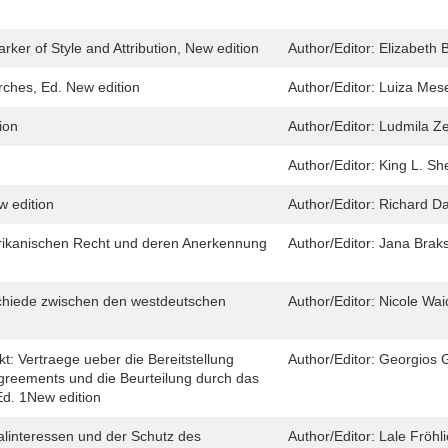
ker of Style and Attribution, New edition
Author/Editor:
Elizabeth 
rches, Ed. New edition
Author/Editor:
Luiza Mes
ion
Author/Editor:
Ludmila Z
Author/Editor:
King L. Sh
w edition
Author/Editor:
Richard D
rikanischen Recht und deren Anerkennung
Author/Editor:
Jana Braks
schiede zwischen den westdeutschen
Author/Editor:
Nicole Wai
t: Vertraege ueber die Bereitstellung
Author/Editor:
Georgios G
 Agreements und die Beurteilung durch das
 Ed. 1New edition
alinteressen und der Schutz des
Author/Editor:
Lale Fröh