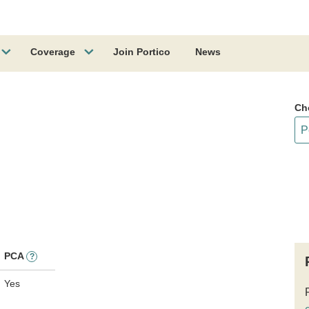
Coverage
Join Portico
News
Ch
PCA
?
Yes