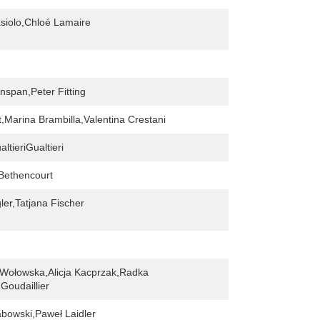
siolo,Chloé Lamaire
nspan,Peter Fitting
t,Marina Brambilla,Valentina Crestani
ltieriGualtieri
Bethencourt
ler,Tatjana Fischer
 Wołowska,Alicja Kacprzak,Radka
Goudaillier
bowski,Paweł Laidler