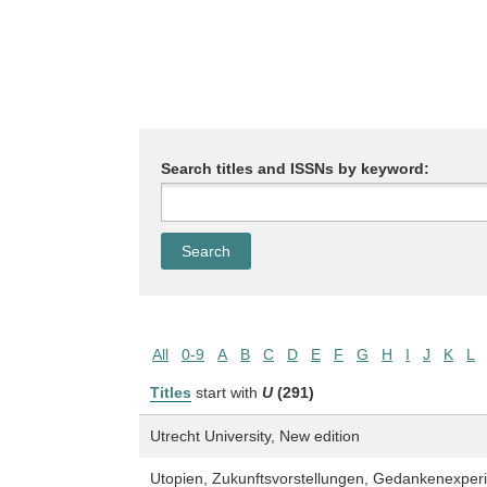
Search titles and ISSNs by keyword:
All
0-9
A
B
C
D
E
F
G
H
I
J
K
L
Titles
start with
U
(291)
Utrecht University, New edition
Utopien, Zukunftsvorstellungen, Gedankenexper