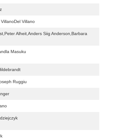
z
VillanoDel Villano
t,Peter Alheit,Anders Siig Anderson,Barbara
ndla Masuku
ildebrandt
Joseph Ruggiu
inger
rano
dziejczyk
yk