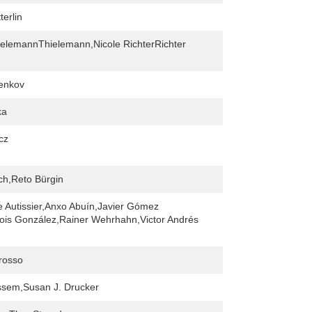
terlin
elemannThielemann,Nicole RichterRichter
enkov
ka
cz
ch,Reto Bürgin
 Autissier,Anxo Abuín,Javier Gómez
is González,Rainer Wehrhahn,Victor Andrés
rosso
ssem,Susan J. Drucker