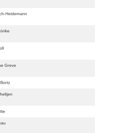
lich-Heidemann
örike
ll
ine Greve
 Bortz
heltjen
tte
kau