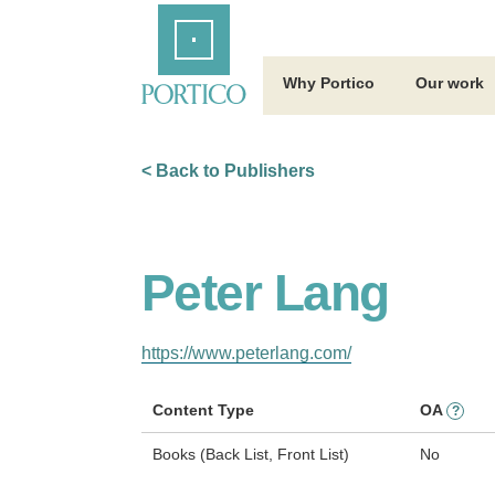
Skip
Home
to
Main
Content
Why Portico
Our work
< Back to Publishers
Peter Lang
https://www.peterlang.com/
Content Type
OA
?
Books (Back List, Front List)
No