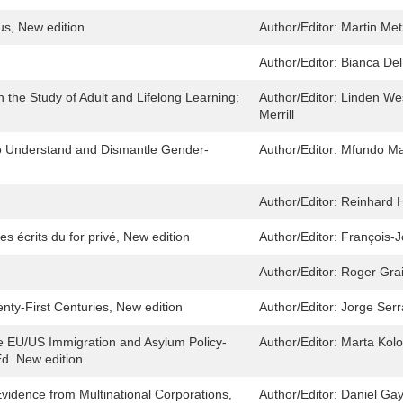
s, New edition
Author/Editor:
Martin Met
Author/Editor:
Bianca Del 
n the Study of Adult and Lifelong Learning:
Author/Editor:
Linden Wes
Merrill
o Understand and Dismantle Gender-
Author/Editor:
Mfundo Ma
Author/Editor:
Reinhard H
s écrits du for privé, New edition
Author/Editor:
François-
Author/Editor:
Roger Gra
enty-First Centuries, New edition
Author/Editor:
Jorge Ser
e EU/US Immigration and Asylum Policy-
Author/Editor:
Marta Kolo
Ed. New edition
Evidence from Multinational Corporations,
Author/Editor:
Daniel Ga