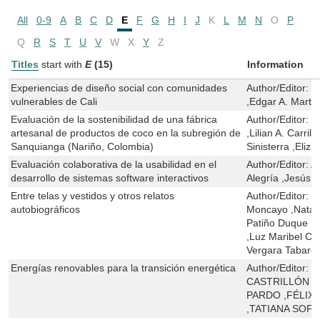
All
0-9
A
B
C
D
E
F
G
H
I
J
K
L
M
N
O
P
Q
R
S
T
U
V
W
X
Y
Z
Titles
start with
E
(15)
Information
Experiencias de diseño social con comunidades
Author/Editor:
D
vulnerables de Cali
,Edgar A. Mart
Evaluación de la sostenibilidad de una fábrica
Author/Editor:
M
artesanal de productos de coco en la subregión de
,Lilian A. Carril
Sanquianga (Nariño, Colombia)
Sinisterra ,Eliz
Evaluación colaborativa de la usabilidad en el
Author/Editor:
A
desarrollo de sistemas software interactivos
Alegría ,Jesús 
Entre telas y vestidos y otros relatos
Author/Editor:
I
autobiográficos
Moncayo ,Natali
Patiño Duque ,
,Luz Maribel Ca
Vergara Tabare
Energías renovables para la transición energética
Author/Editor:
Y
CASTRILLÓN ,
PARDO ,FÉLIX
,TATIANA SOFÍ