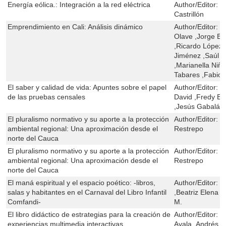
Energía eólica.: Integración a la red eléctrica
Author/Editor:
Y
Castrillón
Emprendimiento en Cali: Análisis dinámico
Author/Editor:
M
Olave ,Jorge E
,Ricardo López
Jiménez ,Saúl 
,Marianella Niñ
Tabares ,Fabio 
El saber y calidad de vida: Apuntes sobre el papel
Author/Editor:
C
de las pruebas censales
David ,Fredy E
,Jesús Gabalán
El pluralismo normativo y su aporte a la protección
Author/Editor:
C
ambiental regional: Una aproximación desde el
Restrepo
norte del Cauca
El pluralismo normativo y su aporte a la protección
Author/Editor:
C
ambiental regional: Una aproximación desde el
Restrepo
norte del Cauca
El maná espiritual y el espacio poético: -libros,
Author/Editor:
H
salas y habitantes en el Carnaval del Libro Infantil
,Beatriz Elena C
Comfandi-
M.
El libro didáctico de estrategias para la creación de
Author/Editor:
C
experiencias multimedia interactivas
Ayala ,Andrés F