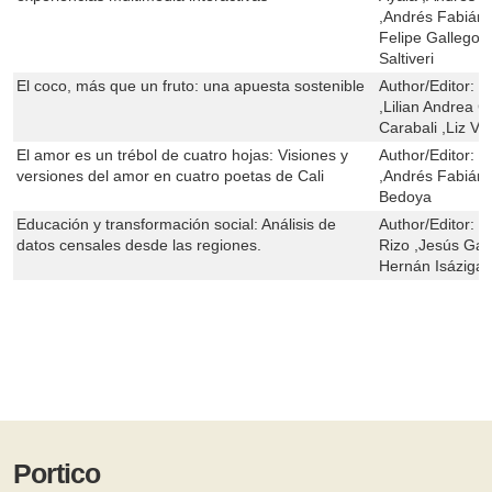
,Andrés Fabián
Felipe Gallego A
Saltiveri
El coco, más que un fruto: una apuesta sostenible
Author/Editor:
M
,Lilian Andrea C
Carabali ,Liz Vi
El amor es un trébol de cuatro hojas: Visiones y
Author/Editor:
H
versiones del amor en cuatro poetas de Cali
,Andrés Fabián 
Bedoya
Educación y transformación social: Análisis de
Author/Editor:
F
datos censales desde las regiones.
Rizo ,Jesús Gab
Hernán Isáziga
Portico