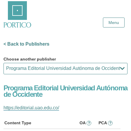
Skip
Home
to
Main
Content
Menu
< Back to Publishers
Choose another publisher
Programa Editorial Universidad Autónoma
de Occidente
https://editorial.uao.edu.co/
Content Type
OA
PCA
?
?