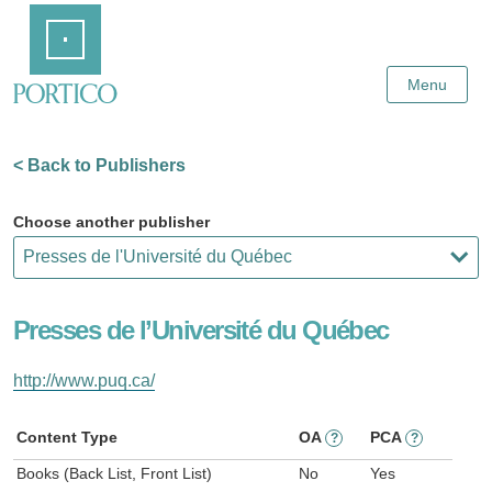
Skip
Home
to
Main
Content
Menu
< Back to Publishers
Choose another publisher
Presses de l’Université du Québec
http://www.puq.ca/
Content Type
OA
PCA
?
?
Books (Back List, Front List)
No
Yes