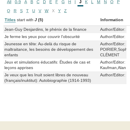
All
0-9
A
B
C
D
E
F
G
H
I
J
K
L
M
N
O
P
Q
R
S
T
U
V
W
X
Y
Z
Titles
start with
J
(5)
Information
Jean-Guy Desjardins, le phénix de la finance
Author/Editor:
C
Je ferme les yeux pour couvrir l'obscurité
Author/Editor:
B
Jeunesse en tête: Au-delà du risque de
Author/Editor:
M
maltraitance, les besoins de développement des
POIRIER,Sophi
enfants
CLÉMENT
Jeux et simulations éducatifs: Études de cas et
Author/Editor:
L
leçons apprises
Kaufman,Alan W
Je veux que les Inuit soient libres de nouveau
Author/Editor:
T
(français/inuktitut): Autobiographie (1914-1993)