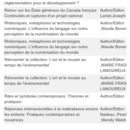
réglementation pour le développement ?
Retour sur les États généraux du Canada français:
Author/Editor:
J
Continuités et ruptures d'un projet national
Laniel,Joseph Y
Rhétoriques, métaphores et technologies
Author/Editor:
E
numériques: L'influence du langage sur notre
,Maude Bonenfa
perception de la numérisation du monde
Rhétoriques, métaphores et technologies
Author/Editor:
E
numériques: L'influence du langage sur notre
,Maude Bonenfa
perception de la numérisation du monde
Réinventer la collection: L'art et le musée au
Author/Editor:
M
temps de l'événementiel
,MARIE FRASE
LAMOUREUX
Réinventer la collection: L'art et le musée au
Author/Editor:
M
temps de l'événementiel
,MARIE FRASE
LAMOUREUX
Rites et symboles contemporains: Théories et
Author/Editor:
J
pratiques
Réponses intersectorielles à la maltraitance envers
Author/Editor:
A
les enfants: Pratiques contemporaines et
Nadeau ,Pearl 
novatrices
,Wendy Walsh