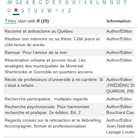
All
0-9
A
B
C
D
E
F
G
H
I
J
K
L
M
N
O
P
Q
R
S
T
U
V
W
X
Y
Z
Titles
start with
R
(25)
Information
Racisme et antiracisme au Québec
Author/Editor:
M
Réaliser son mémoire ou sa thèse: Côté jeans et
Author/Editor:
P
côté tenue de soirée
Ramsar: Pour l'amour de la mer
Author/Editor:
R
Réanimation urbaine et pouvoir local: Les
Author/Editor:
R
stratégies des municipalités de Montréal,
Sherbrooke et Grenoble en quartiers anciens
Récits de professeurs d’université à mi-carrière: Si
Author/Editor:
S
c'était à refaire…
,FRÉDÉRIC DE
QUIRION ,PIE
Recherche participative : multiples regards
Author/Editor:
M
Recherche psychosociale: Pour harmoniser
Author/Editor:
S
recherche et pratique. 2e édition, Ed. 2
Bouchard,Carol
Regards croisés sur la rétroaction et le débriefing:
Author/Editor:
M
Accompagner, former et professionnaliser
Jean,Nathalie L
Lepage,Louise 