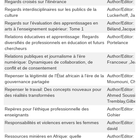
Regards croisés sur l'itinérance
Author/Editor:
B
Regards interdisciplinaires sur les publics de la
Author/Editor:
L
culture
Luckerhoff, Jas
Regards sur l'évaluation des apprentissages en
Author/Editor:
D
arts à l'enseignement supérieur: Tome 1
Béland,Jacques 
Relations éducatives et apprentissage: Regards
Author/Editor:
S
diversifiés de professionnels en éducation et futurs
Portelance
chercheurs
Relations publiques et journalisme à l'ère
Author/Editor:
N
numérique: Dynamiques de collaboration, de
Francoeur ,Jea
conflit et de consentement
Repenser la légitimité de l'État africain à l'ère de la
Author/Editor:
G
gouvernance partagée
Moumouni, Char
Repenser le travail: Des concepts nouveaux pour
Author/Editor:
M
des réalités transformées
Ahmed Soussi,D
Tremblay,Gilber
Repères pour l'éthique professionnelle des
Author/Editor:
F
enseignants
Gohier
Responsabilités et violences envers les femmes
Author/Editor:
S
david
Ressources minières en Afrique: quelle
Author/Editor:
B