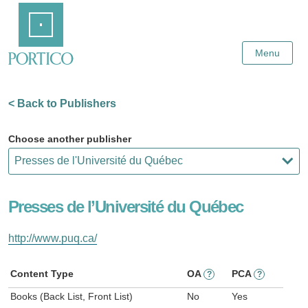
Skip
Home
to
Main
Content
Menu
< Back to Publishers
Choose another publisher
Presses de l’Université du Québec
http://www.puq.ca/
Content Type
OA
PCA
?
?
Books (Back List, Front List)
No
Yes