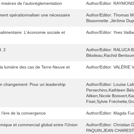
s misères de l’autoréglementation
Author/Editor:
RAYMOND 
nt opérationnaliser une nécessaire
Author/Editor:
Thomas Mu
Bissonnette ,Jérôme Dup
limentaire: L'économie sociale et
Author/Editor:
Yves Vailla
d. 2
Author/Editor:
RALUCA BA
Bilodeau,Rachid Bentou
 la lumière des cas de Terre-Neuve et
Author/Editor:
VALÉRIE 
n changement: Pour un leadership
Author/Editor:
Louise Laf
Persechino,Kathleen Béla
Aitken,Nicole Boisvert,Ka
Fiset,Sylvie Fréchette,G
 l'ère de la convergence
Author/Editor:
Magda Fus
omique et commercial global entre l’Union
Author/Editor:
Christian
PAQUIN,JEAN CHARES