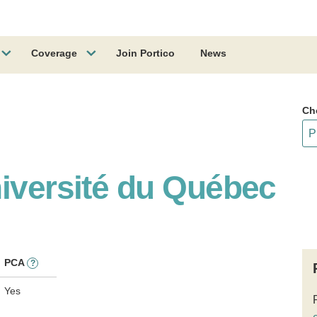
Coverage
Join Portico
News
Ch
niversité du Québec
PCA
?
Yes