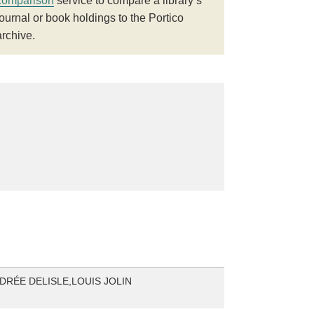
comparison
service to compare a library’s
journal or book holdings to the Portico
archive.
DRÉE DELISLE,LOUIS JOLIN