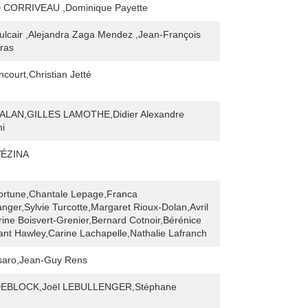
CORRIVEAU ,Dominique Payette
lcair ,Alejandra Zaga Mendez ,Jean-François
ras
ncourt,Christian Jetté
LAN,GILLES LAMOTHE,Didier Alexandre
mi
VÉZINA
ortune,Chantale Lepage,Franca
nger,Sylvie Turcotte,Margaret Rioux-Dolan,Avril
rine Boisvert-Grenier,Bernard Cotnoir,Bérénice
rant Hawley,Carine Lachapelle,Nathalie Lafranch
aro,Jean-Guy Rens
 DEBLOCK,Joël LEBULLENGER,Stéphane
T