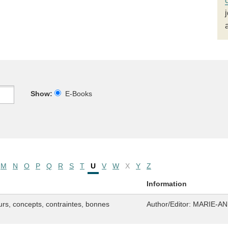
Show:
E-Books
M
N
O
P
Q
R
S
T
U
V
W
X
Y
Z
Information
eurs, concepts, contraintes, bonnes
Author/Editor:
MARIE-AN