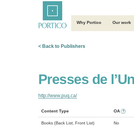
Skip
Home
to
Main
Content
Why Portico
Our work
< Back to Publishers
Presses de l’U
http://www.puq.ca/
Content Type
OA
?
Books (Back List, Front List)
No