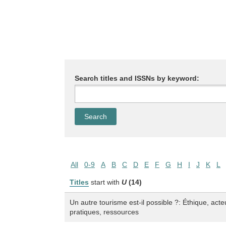
Search titles and ISSNs by keyword:
All
0-9
A
B
C
D
E
F
G
H
I
J
K
L
Titles
start with
U
(14)
Un autre tourisme est-il possible ?: Éthique, act
pratiques, ressources