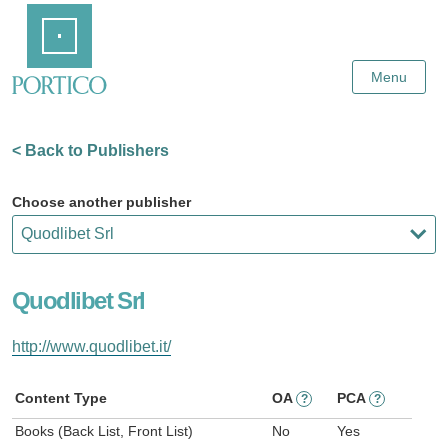
Skip
Home
to
Main
Content
Menu
< Back to Publishers
Choose another publisher
Quodlibet Srl
http://www.quodlibet.it/
Content Type
OA
PCA
?
?
Books (Back List, Front List)
No
Yes