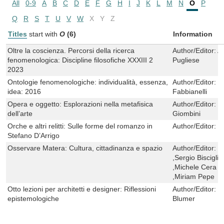
All
0-9
A
B
C
D
E
F
G
H
I
J
K
L
M
N
O
P
Q
R
S
T
U
V
W
X
Y
Z
Titles
start with
O
(6)
Information
Oltre la coscienza. Percorsi della ricerca
Author/Editor:
A
fenomenologica: Discipline filosofiche XXXIII 2
Pugliese
2023
Ontologie fenomenologiche: individualità, essenza,
Author/Editor:
S
idea: 2016
Fabbianelli
Opera e oggetto: Esplorazioni nella metafisica
Author/Editor:
P
dell’arte
Giombini
Orche e altri relitti: Sulle forme del romanzo in
Author/Editor:
D
Stefano D’Arrigo
Osservare Matera: Cultura, cittadinanza e spazio
Author/Editor:
M
,Sergio Biscigli
,Michele Cera 
,Miriam Pepe
Otto lezioni per architetti e designer: Riflessioni
Author/Editor:
L
epistemologiche
Blumer