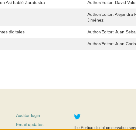
en Así habló Zaratustra
Author/Editor:
David Vale
Author/Editor:
Alejandra P
Jiménez
tes digitales
Author/Editor:
Juan Seba
Author/Editor:
Juan Carlo
Twitter
Auditor login
Email updates
The Portico digital preservation serv
improve access to knowledge and ed
Contact us