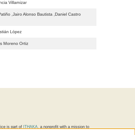
ncia Villamizar
atiño ,Jairo Alonso Bautista ,Daniel Castro
stián López
s Moreno Ortiz
ice is part of
ITHAKA
, a nonprofit with a mission to
ucation for people around the world. We believe