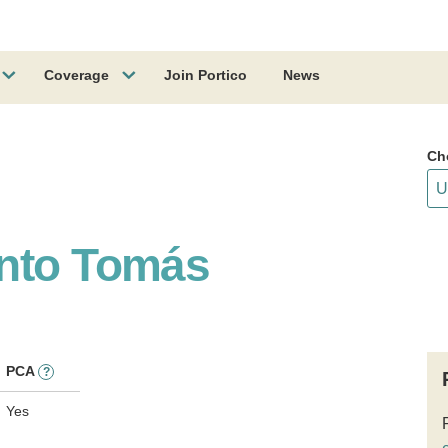
Coverage
Join Portico
News
Ch
anto Tomás
PCA
?
Yes