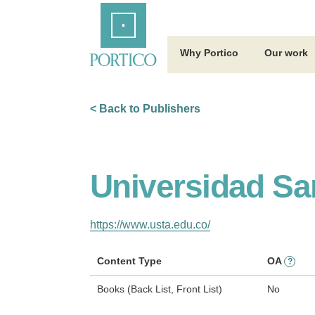
Skip
Home
to
Main
Content
Why Portico
Our work
< Back to Publishers
Universidad S
https://www.usta.edu.co/
Content Type
OA
?
Books (Back List, Front List)
No