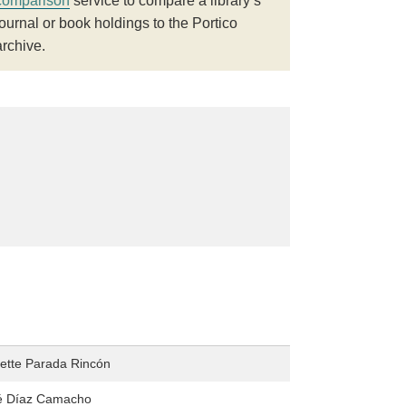
comparison
service to compare a library’s
journal or book holdings to the Portico
archive.
liette Parada Rincón
é Díaz Camacho