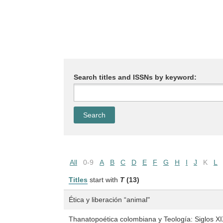
Search titles and ISSNs by keyword:
All
0-9
A
B
C
D
E
F
G
H
I
J
K
L
Titles
start with
T
(13)
Ética y liberación “animal"
Thanatopoética colombiana y Teología: Siglos XI