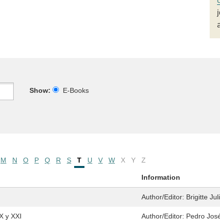
Show:
E-Books
M
N
O
P
Q
R
S
T
U
V
W
X
Y
Z
Information
Author/Editor:
Brigitte Ju
X y XXI
Author/Editor:
Pedro Jos