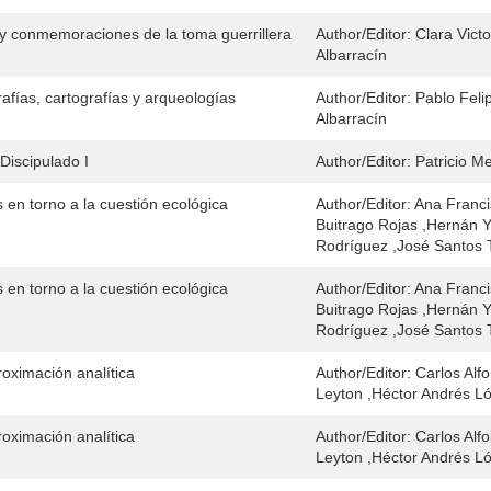
s y conmemoraciones de la toma guerrillera
Author/Editor:
Clara Vict
Albarracín
afías, cartografías y arqueologías
Author/Editor:
Pablo Fel
Albarracín
 Discipulado I
Author/Editor:
Patricio M
 en torno a la cuestión ecológica
Author/Editor:
Ana Franci
Buitrago Rojas ,Hernán 
Rodríguez ,José Santos 
 en torno a la cuestión ecológica
Author/Editor:
Ana Franci
Buitrago Rojas ,Hernán 
Rodríguez ,José Santos 
oximación analítica
Author/Editor:
Carlos Alf
Leyton ,Héctor Andrés L
oximación analítica
Author/Editor:
Carlos Alf
Leyton ,Héctor Andrés L