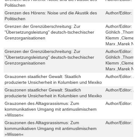
Politischen
Grenzen des Hörens: Noise und die Akustik des
Author/Editor:
D
Politischen
Grenzen der Grenzüberschreitung: Zur
Author/Editor:
N
"Übersetzungsleistung" deutsch-tschechischer
Göhlich ,Thoma
Grenzorganisationen
Klemm ,Clemens
Marx ,Marek Ne
Grenzen der Grenzüberschreitung: Zur
Author/Editor:
N
"Übersetzungsleistung" deutsch-tschechischer
Göhlich ,Thoma
Grenzorganisationen
Klemm ,Clemens
Marx ,Marek Ne
Grauzonen staatlicher Gewalt: Staatlich
Author/Editor:
A
produzierte Unsicherheit in Kolumbien und Mexiko
Grauzonen staatlicher Gewalt: Staatlich
Author/Editor:
A
produzierte Unsicherheit in Kolumbien und Mexiko
Grauzonen des Alltagsrassismus: Zum
Author/Editor:
S
kommunikativen Umgang mit antimuslimischem
»Wissen«
Grauzonen des Alltagsrassismus: Zum
Author/Editor:
S
kommunikativen Umgang mit antimuslimischem
»Wissen«