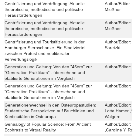
Gentrifizierung und Verdrängung: Aktuelle
Author/Editor:
J
theoretische, methodische und politische
Mießner
Herausforderungen
Gentrifizierung und Verdrängung: Aktuelle
Author/Editor:
J
theoretische, methodische und politische
Mießner
Herausforderungen
Gentrifizierung und Touristifizierung in der
Author/Editor:
U
Hamburger Sternschanze: Ein Stadtviertel
Saretzki
zwischen Protest und neoliberaler
Verwertungslogik
Generation und Geltung: Von den "45ern" zur
Author/Editor:
D
"Generation Praktikum" - übersehene und
etablierte Generationen im Vergleich
Generation und Geltung: Von den "45ern" zur
Author/Editor:
D
"Generation Praktikum" - übersehene und
etablierte Generationen im Vergleich
Generationenwechsel in den Osteuropastudien:
Author/Editor:
N
Studentische Perspektiven auf Bruchlinien und
Lotta Hamer ,Ste
Kontinuitäten in Osteuropa
Walgern
Genealogy of Popular Science: From Ancient
Author/Editor:
J
Ecphrasis to Virtual Reality
,Caroline Y. Ro