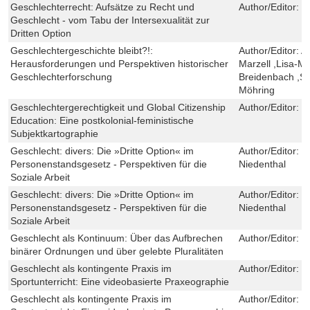
Geschlechterrecht: Aufsätze zu Recht und
Author/Editor:
K
Geschlecht - vom Tabu der Intersexualität zur
Dritten Option
Geschlechtergeschichte bleibt?!:
Author/Editor:
A
Herausforderungen und Perspektiven historischer
Marzell ,Lisa-M
Geschlechterforschung
Breidenbach ,Si
Möhring
Geschlechtergerechtigkeit und Global Citizenship
Author/Editor:
S
Education: Eine postkolonial-feministische
Subjektkartographie
Geschlecht: divers: Die »Dritte Option« im
Author/Editor:
M
Personenstandsgesetz - Perspektiven für die
Niedenthal
Soziale Arbeit
Geschlecht: divers: Die »Dritte Option« im
Author/Editor:
M
Personenstandsgesetz - Perspektiven für die
Niedenthal
Soziale Arbeit
Geschlecht als Kontinuum: Über das Aufbrechen
Author/Editor:
C
binärer Ordnungen und über gelebte Pluralitäten
Geschlecht als kontingente Praxis im
Author/Editor:
G
Sportunterricht: Eine videobasierte Praxeographie
Geschlecht als kontingente Praxis im
Author/Editor:
G