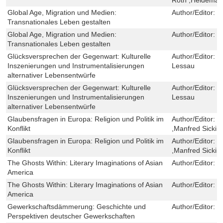
Global Age, Migration und Medien:
Author/Editor:
C
Transnationales Leben gestalten
Global Age, Migration und Medien:
Author/Editor:
C
Transnationales Leben gestalten
Glücksversprechen der Gegenwart: Kulturelle
Author/Editor:
T
Inszenierungen und Instrumentalisierungen
Lessau
alternativer Lebensentwürfe
Glücksversprechen der Gegenwart: Kulturelle
Author/Editor:
T
Inszenierungen und Instrumentalisierungen
Lessau
alternativer Lebensentwürfe
Glaubensfragen in Europa: Religion und Politik im
Author/Editor:
E
Konflikt
,Manfred Sickin
Glaubensfragen in Europa: Religion und Politik im
Author/Editor:
E
Konflikt
,Manfred Sickin
The Ghosts Within: Literary Imaginations of Asian
Author/Editor:
J
America
The Ghosts Within: Literary Imaginations of Asian
Author/Editor:
J
America
Gewerkschaftsdämmerung: Geschichte und
Author/Editor:
R
Perspektiven deutscher Gewerkschaften