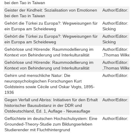
bei den Tao in Taiwan
Geister der Kindheit: Sozialisation von Emotionen
Author/Editor:
L
bei den Tao in Taiwan
Gehört die Türkei zu Europa?: Wegweisungen für
Author/Editor:
H
ein Europa am Scheideweg
Sicking
Gehört die Türkei zu Europa?: Wegweisungen für
Author/Editor:
H
ein Europa am Scheideweg
Sicking
Gehörlose und Hörende: Raummodellierung im
Author/Editor:
C
Kontext von Behinderung und Interkulturalität
,Thomas Wilke
Gehörlose und Hörende: Raummodellierung im
Author/Editor:
C
Kontext von Behinderung und Interkulturalität
,Thomas Wilke
Gehirn und menschliche Natur: Die
Author/Editor:
M
neuropsychologischen Forschungen Kurt
Goldsteins sowie Cécile und Oskar Vogts, 1895-
1936
Gegen Verfall und Abriss: Initiativen für den Erhalt
Author/Editor:
J
historischer Bausubstanz in der DDR und
Ostdeutschland, Ed. 1, Auflage - Neueauflage
Geflüchtete im deutschen Hochschulsystem: Eine
Author/Editor:
C
Grounded-Theory-Studie zum Bildungserleben
Studierender mit Fluchthintergrund