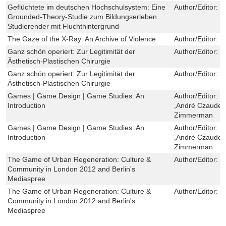
Geflüchtete im deutschen Hochschulsystem: Eine
Author/Editor:
C
Grounded-Theory-Studie zum Bildungserleben
Studierender mit Fluchthintergrund
The Gaze of the X-Ray: An Archive of Violence
Author/Editor:
S
Ganz schön operiert: Zur Legitimität der
Author/Editor:
J
Ästhetisch-Plastischen Chirurgie
Ganz schön operiert: Zur Legitimität der
Author/Editor:
J
Ästhetisch-Plastischen Chirurgie
Games | Game Design | Game Studies: An
Author/Editor:
G
Introduction
,André Czaudern
Zimmerman
Games | Game Design | Game Studies: An
Author/Editor:
G
Introduction
,André Czaudern
Zimmerman
The Game of Urban Regeneration: Culture &
Author/Editor:
F
Community in London 2012 and Berlin's
Mediaspree
The Game of Urban Regeneration: Culture &
Author/Editor:
F
Community in London 2012 and Berlin's
Mediaspree