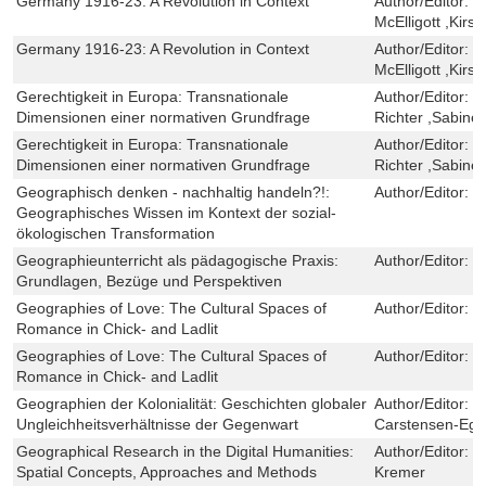
Germany 1916-23: A Revolution in Context
Author/Editor:
K
McElligott ,Kirs
Germany 1916-23: A Revolution in Context
Author/Editor:
K
McElligott ,Kirs
Gerechtigkeit in Europa: Transnationale
Author/Editor:
H
Dimensionen einer normativen Grundfrage
Richter ,Sabine
Gerechtigkeit in Europa: Transnationale
Author/Editor:
H
Dimensionen einer normativen Grundfrage
Richter ,Sabine
Geographisch denken - nachhaltig handeln?!:
Author/Editor:
J
Geographisches Wissen im Kontext der sozial-
ökologischen Transformation
Geographieunterricht als pädagogische Praxis:
Author/Editor:
M
Grundlagen, Bezüge und Perspektiven
Geographies of Love: The Cultural Spaces of
Author/Editor:
C
Romance in Chick- and Ladlit
Geographies of Love: The Cultural Spaces of
Author/Editor:
C
Romance in Chick- and Ladlit
Geographien der Kolonialität: Geschichten globaler
Author/Editor:
S
Ungleichheitsverhältnisse der Gegenwart
Carstensen-Eg
Geographical Research in the Digital Humanities:
Author/Editor:
F
Spatial Concepts, Approaches and Methods
Kremer