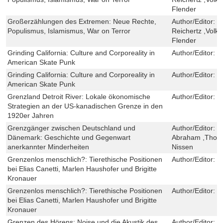
Flender
Großerzählungen des Extremen: Neue Rechte,
Author/Editor:
J
Populismus, Islamismus, War on Terror
Reichertz ,Volk
Flender
Grinding California: Culture and Corporeality in
Author/Editor:
K
American Skate Punk
Grinding California: Culture and Corporeality in
Author/Editor:
K
American Skate Punk
Grenzland Detroit River: Lokale ökonomische
Author/Editor:
P
Strategien an der US-kanadischen Grenze in den
1920er Jahren
Grenzgänger zwischen Deutschland und
Author/Editor:
M
Dänemark: Geschichte und Gegenwart
Abraham ,Thoma
anerkannter Minderheiten
Nissen
Grenzenlos menschlich?: Tierethische Positionen
Author/Editor:
V
bei Elias Canetti, Marlen Haushofer und Brigitte
Kronauer
Grenzenlos menschlich?: Tierethische Positionen
Author/Editor:
V
bei Elias Canetti, Marlen Haushofer und Brigitte
Kronauer
Grenzen des Hörens: Noise und die Akustik des
Author/Editor:
D