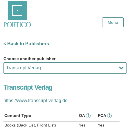
Skip
Home
to
Main
Content
Menu
< Back to Publishers
Choose another publisher
Transcript Verlag
https://www.transcript-verlag.de
Content Type
OA
PCA
?
?
Books (Back List, Front List)
Yes
Yes