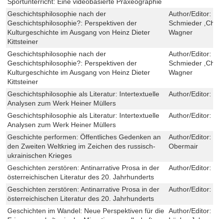
Sportunterricht: Eine videobasierte Praxeographie
Geschichtsphilosophie nach der
Author/Editor:
R
Geschichtsphilosophie?: Perspektiven der
Schmieder ,Chris
Kulturgeschichte im Ausgang von Heinz Dieter
Wagner
Kittsteiner
Geschichtsphilosophie nach der
Author/Editor:
R
Geschichtsphilosophie?: Perspektiven der
Schmieder ,Chris
Kulturgeschichte im Ausgang von Heinz Dieter
Wagner
Kittsteiner
Geschichtsphilosophie als Literatur: Intertextuelle
Author/Editor:
L
Analysen zum Werk Heiner Müllers
Geschichtsphilosophie als Literatur: Intertextuelle
Author/Editor:
L
Analysen zum Werk Heiner Müllers
Geschichte performen: Öffentliches Gedenken an
Author/Editor:
E
den Zweiten Weltkrieg im Zeichen des russisch-
Obermair
ukrainischen Krieges
Geschichten zerstören: Antinarrative Prosa in der
Author/Editor:
V
österreichischen Literatur des 20. Jahrhunderts
Geschichten zerstören: Antinarrative Prosa in der
Author/Editor:
V
österreichischen Literatur des 20. Jahrhunderts
Geschichten im Wandel: Neue Perspektiven für die
Author/Editor:
V