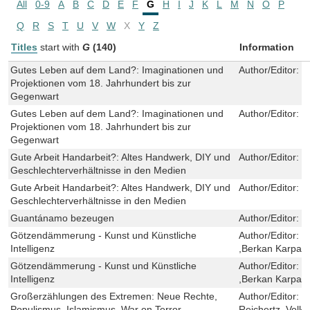
All
0-9
A
B
C
D
E
F
G
H
I
J
K
L
M
N
O
P
Q
R
S
T
U
V
W
X
Y
Z
Titles
start with
G
(140)
Information
Gutes Leben auf dem Land?: Imaginationen und
Author/Editor:
W
Projektionen vom 18. Jahrhundert bis zur
Gegenwart
Gutes Leben auf dem Land?: Imaginationen und
Author/Editor:
W
Projektionen vom 18. Jahrhundert bis zur
Gegenwart
Gute Arbeit Handarbeit?: Altes Handwerk, DIY und
Author/Editor:
F
Geschlechterverhältnisse in den Medien
Gute Arbeit Handarbeit?: Altes Handwerk, DIY und
Author/Editor:
F
Geschlechterverhältnisse in den Medien
Guantánamo bezeugen
Author/Editor:
S
Götzendämmerung - Kunst und Künstliche
Author/Editor:
B
Intelligenz
,Berkan Karpat
Götzendämmerung - Kunst und Künstliche
Author/Editor:
B
Intelligenz
,Berkan Karpat
Großerzählungen des Extremen: Neue Rechte,
Author/Editor:
J
Populismus, Islamismus, War on Terror
Reichertz ,Volk