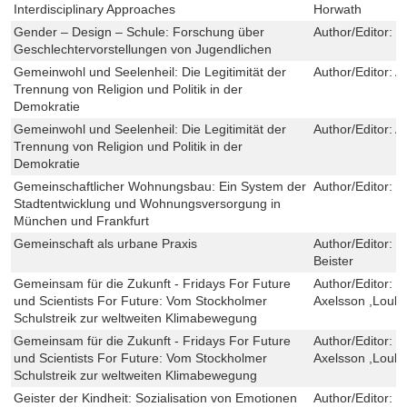
Interdisciplinary Approaches
Horwath
Gender – Design – Schule: Forschung über
Author/Editor:
J
Geschlechtervorstellungen von Jugendlichen
Gemeinwohl und Seelenheil: Die Legitimität der
Author/Editor:
A
Trennung von Religion und Politik in der
Demokratie
Gemeinwohl und Seelenheil: Die Legitimität der
Author/Editor:
A
Trennung von Religion und Politik in der
Demokratie
Gemeinschaftlicher Wohnungsbau: Ein System der
Author/Editor:
C
Stadtentwicklung und Wohnungsversorgung in
München und Frankfurt
Gemeinschaft als urbane Praxis
Author/Editor:
T
Beister
Gemeinsam für die Zukunft - Fridays For Future
Author/Editor:
D
und Scientists For Future: Vom Stockholmer
Axelsson ,Loukin
Schulstreik zur weltweiten Klimabewegung
Gemeinsam für die Zukunft - Fridays For Future
Author/Editor:
D
und Scientists For Future: Vom Stockholmer
Axelsson ,Loukin
Schulstreik zur weltweiten Klimabewegung
Geister der Kindheit: Sozialisation von Emotionen
Author/Editor:
L