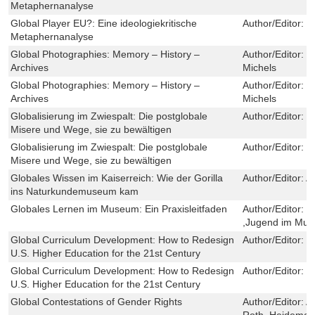
Metaphernanalyse
Global Player EU?: Eine ideologiekritische
Author/Editor:
K
Metaphernanalyse
Global Photographies: Memory – History –
Author/Editor:
S
Archives
Michels
Global Photographies: Memory – History –
Author/Editor:
S
Archives
Michels
Globalisierung im Zwiespalt: Die postglobale
Author/Editor:
J
Misere und Wege, sie zu bewältigen
Globalisierung im Zwiespalt: Die postglobale
Author/Editor:
J
Misere und Wege, sie zu bewältigen
Globales Wissen im Kaiserreich: Wie der Gorilla
Author/Editor:
A
ins Naturkundemuseum kam
Globales Lernen im Museum: Ein Praxisleitfaden
Author/Editor:
M
,Jugend im Mus
Global Curriculum Development: How to Redesign
Author/Editor:
L
U.S. Higher Education for the 21st Century
Global Curriculum Development: How to Redesign
Author/Editor:
L
U.S. Higher Education for the 21st Century
Global Contestations of Gender Rights
Author/Editor:
A
Roth ,Heidemari