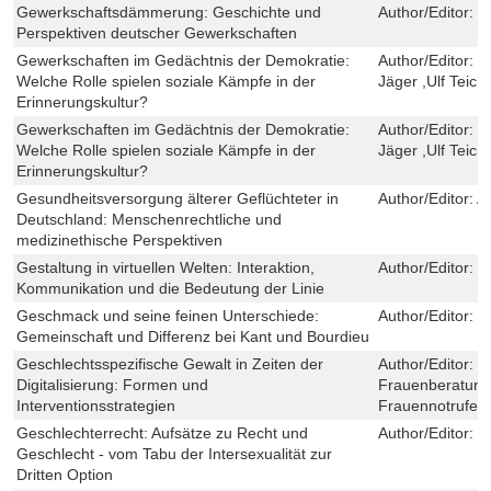
Gewerkschaftsdämmerung: Geschichte und
Author/Editor:
R
Perspektiven deutscher Gewerkschaften
Gewerkschaften im Gedächtnis der Demokratie:
Author/Editor:
S
Welche Rolle spielen soziale Kämpfe in der
Jäger ,Ulf Teic
Erinnerungskultur?
Gewerkschaften im Gedächtnis der Demokratie:
Author/Editor:
S
Welche Rolle spielen soziale Kämpfe in der
Jäger ,Ulf Teic
Erinnerungskultur?
Gesundheitsversorgung älterer Geflüchteter in
Author/Editor:
A
Deutschland: Menschenrechtliche und
medizinethische Perspektiven
Gestaltung in virtuellen Welten: Interaktion,
Author/Editor:
B
Kommunikation und die Bedeutung der Linie
Geschmack und seine feinen Unterschiede:
Author/Editor:
G
Gemeinschaft und Differenz bei Kant und Bourdieu
Geschlechtsspezifische Gewalt in Zeiten der
Author/Editor:
B
Digitalisierung: Formen und
Frauenberatung
Interventionsstrategien
Frauennotrufe,N
Geschlechterrecht: Aufsätze zu Recht und
Author/Editor:
K
Geschlecht - vom Tabu der Intersexualität zur
Dritten Option