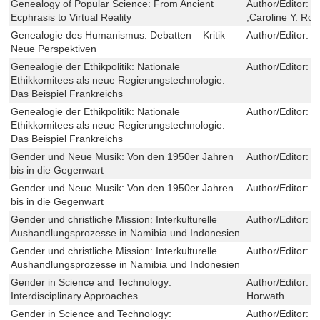
Genealogy of Popular Science: From Ancient
Author/Editor:
J
Ecphrasis to Virtual Reality
,Caroline Y. Ro
Genealogie des Humanismus: Debatten – Kritik –
Author/Editor:
F
Neue Perspektiven
Genealogie der Ethikpolitik: Nationale
Author/Editor:
S
Ethikkomitees als neue Regierungstechnologie.
Das Beispiel Frankreichs
Genealogie der Ethikpolitik: Nationale
Author/Editor:
S
Ethikkomitees als neue Regierungstechnologie.
Das Beispiel Frankreichs
Gender und Neue Musik: Von den 1950er Jahren
Author/Editor:
V
bis in die Gegenwart
Gender und Neue Musik: Von den 1950er Jahren
Author/Editor:
V
bis in die Gegenwart
Gender und christliche Mission: Interkulturelle
Author/Editor:
D
Aushandlungsprozesse in Namibia und Indonesien
Gender und christliche Mission: Interkulturelle
Author/Editor:
D
Aushandlungsprozesse in Namibia und Indonesien
Gender in Science and Technology:
Author/Editor:
W
Interdisciplinary Approaches
Horwath
Gender in Science and Technology:
Author/Editor:
W