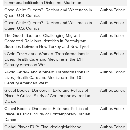
kommunalpolitischen Dialog mit Muslimen
Good White Queers?: Racism and Whiteness in
Author/Editor:
K
Queer U.S. Comics
Good White Queers?: Racism and Whiteness in
Author/Editor:
K
Queer U.S. Comics
The Good, Bad, and Challenging Migrant:
Author/Editor:
F
Contested Religious Identities in Postmigrant
Societies Between New Turkey and New Tyrol
»Gold Fever« and Women: Transformations in
Author/Editor:
S
Lives, Health Care and Medicine in the 19th
Century American West
»Gold Fever« and Women: Transformations in
Author/Editor:
S
Lives, Health Care and Medicine in the 19th
Century American West
Glocal Bodies: Dancers in Exile and Politics of
Author/Editor:
E
Place: A Critical Study of Contemporary Iranian
Dance
Glocal Bodies: Dancers in Exile and Politics of
Author/Editor:
E
Place: A Critical Study of Contemporary Iranian
Dance
Global Player EU?: Eine ideologiekritische
Author/Editor:
K