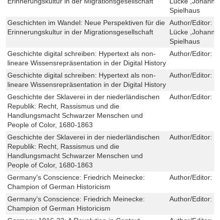
Erinnerungskultur in der Migrationsgesellschaft
Lücke ,Johann
Spielhaus
Geschichten im Wandel: Neue Perspektiven für die
Author/Editor:
V
Erinnerungskultur in der Migrationsgesellschaft
Lücke ,Johann
Spielhaus
Geschichte digital schreiben: Hypertext als non-
Author/Editor:
C
lineare Wissensrepräsentation in der Digital History
Geschichte digital schreiben: Hypertext als non-
Author/Editor:
C
lineare Wissensrepräsentation in der Digital History
Geschichte der Sklaverei in der niederländischen
Author/Editor:
J
Republik: Recht, Rassismus und die
Handlungsmacht Schwarzer Menschen und
People of Color, 1680-1863
Geschichte der Sklaverei in der niederländischen
Author/Editor:
J
Republik: Recht, Rassismus und die
Handlungsmacht Schwarzer Menschen und
People of Color, 1680-1863
Germany's Conscience: Friedrich Meinecke:
Author/Editor:
R
Champion of German Historicism
Germany's Conscience: Friedrich Meinecke:
Author/Editor:
R
Champion of German Historicism