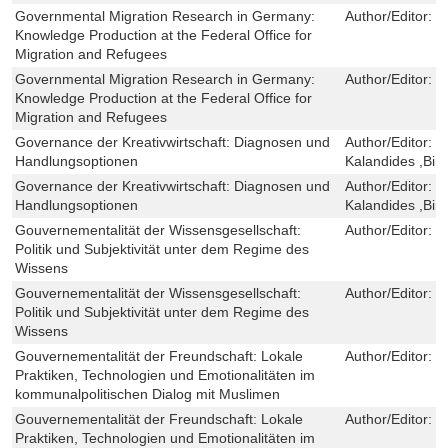
Governmental Migration Research in Germany:
Author/Editor:
V
Knowledge Production at the Federal Office for
Migration and Refugees
Governmental Migration Research in Germany:
Author/Editor:
V
Knowledge Production at the Federal Office for
Migration and Refugees
Governance der Kreativwirtschaft: Diagnosen und
Author/Editor:
B
Handlungsoptionen
Kalandides ,Bir
Governance der Kreativwirtschaft: Diagnosen und
Author/Editor:
B
Handlungsoptionen
Kalandides ,Bir
Gouvernementalität der Wissensgesellschaft:
Author/Editor:
T
Politik und Subjektivität unter dem Regime des
Wissens
Gouvernementalität der Wissensgesellschaft:
Author/Editor:
T
Politik und Subjektivität unter dem Regime des
Wissens
Gouvernementalität der Freundschaft: Lokale
Author/Editor:
J
Praktiken, Technologien und Emotionalitäten im
kommunalpolitischen Dialog mit Muslimen
Gouvernementalität der Freundschaft: Lokale
Author/Editor:
J
Praktiken, Technologien und Emotionalitäten im