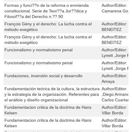
Formas y funci??n de la reforma o enmienda
Author/Editor:
R
constitucional. Serie de Teor??a Jur??dica y
Camarena Gonz
Filosof??a del Derecho n.?? 90
François Gény y el derecho: La lucha contra el
Author/Editor:
M
método exegético
BENEITEZ
François Gény y el derecho: La lucha contra el
Author/Editor:
M
método exegético
BENEITEZ
Funcionalismo y normativismo penal
Author/Editor:
E
Lynett ,Jorge 
Funcionalismo y normativismo penal
Author/Editor:
E
Lynett ,Jorge 
Fundaciones, inversión social y desarrollo
Author/Editor:
M
Amaya
Fundamentación teórica de la cultura, la estructura
Author/Editor:
O
y la estrategía de la organización. Referentes para
,Diego Armando
el análisis y diseño organizacional
Carlos Cuartas 
Fundamentacion critica de la doctrina de Hans
Author/Editor:
S
Kelsen
Villar Borda
Fundamentacion critica de la doctrina de Hans
Author/Editor:
S
Kelsen
Villar Borda