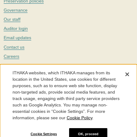
Preservation policies
Governance
Our staff
Auditor login
Email updates
Contact us
Careers
Twitter
ITHAKA websites, which ITHAKA manages from its
The Portico digital preservation service is part of
ITHAKA
, a nonprofit
location in the United States, use cookies for different
with a mission to improve access to knowledge and education for people
purposes, such as to ensure web site function, display
around the world. We believe education is key to the wellbeing of
non-targeted ads, provide social media features, and
individuals and society, and we work to make it more effective and
affordable.
track usage, engaging with third party service providers
such as Google Analytics. You may manage non-
©2005-2026. Portico® and ITHAKA® are trademarks of ITHAKA
essential cookies in “Cookie Settings”. For more
information, please see our
Cookie Policy
.
Portico.org
Terms and Conditions of Use
Privacy Policy
Cookie Policy
Cookie Settings
Cookie Settings
OK, proceed
Accessibility