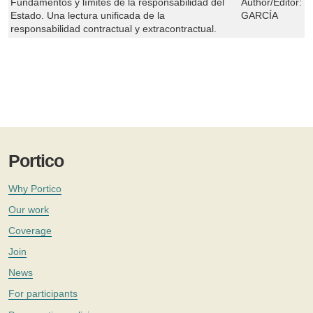
Fundamentos y límites de la responsabilidad del
Author/Editor:
P
Estado. Una lectura unificada de la
GARCÍA
responsabilidad contractual y extracontractual.
Portico
Why Portico
Our work
Coverage
Join
News
For participants