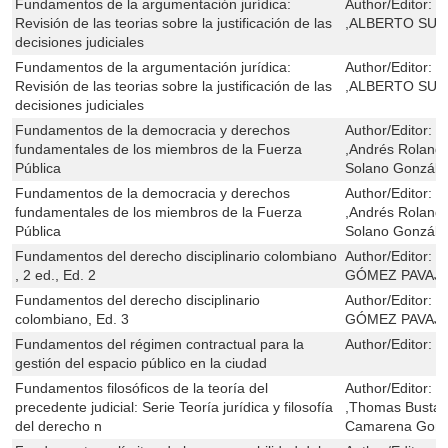
Fundamentos de la argumentación jurídica:
Author/Editor:
E
Revisión de las teorias sobre la justificación de las
,ALBERTO SU
decisiones judiciales
Fundamentos de la argumentación jurídica:
Author/Editor:
E
Revisión de las teorias sobre la justificación de las
,ALBERTO SU
decisiones judiciales
Fundamentos de la democracia y derechos
Author/Editor:
G
fundamentales de los miembros de la Fuerza
,Andrés Roland
Pública
Solano Gonzále
Fundamentos de la democracia y derechos
Author/Editor:
G
fundamentales de los miembros de la Fuerza
,Andrés Roland
Pública
Solano Gonzále
Fundamentos del derecho disciplinario colombiano
Author/Editor:
C
, 2 ed., Ed. 2
GÓMEZ PAVAJ
Fundamentos del derecho disciplinario
Author/Editor:
C
colombiano, Ed. 3
GÓMEZ PAVAJ
Fundamentos del régimen contractual para la
Author/Editor:
G
gestión del espacio público en la ciudad
Fundamentos filosóficos de la teoría del
Author/Editor:
C
precedente judicial: Serie Teoría jurídica y filosofía
,Thomas Bustam
del derecho n
Camarena Gonz