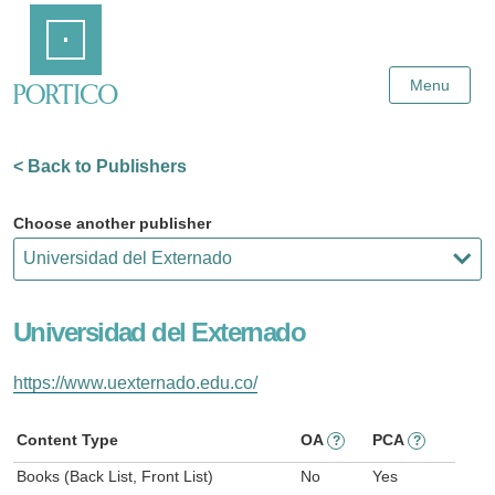
Skip
Home
to
Main
Content
Menu
< Back to Publishers
Choose another publisher
Universidad del Externado
https://www.uexternado.edu.co/
Content Type
OA
PCA
?
?
Books (Back List, Front List)
No
Yes