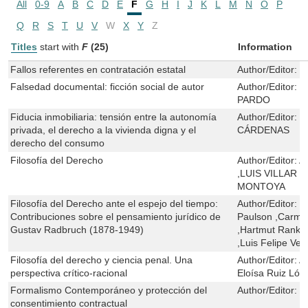
All
0-9
A
B
C
D
E
F
G
H
I
J
K
L
M
N
O
P
Q
R
S
T
U
V
W
X
Y
Z
Titles
start with
F
(25)
Information
Fallos referentes en contratación estatal
Author/Editor:
J
Falsedad documental: ficción social de autor
Author/Editor:
M
PARDO
Fiducia inmobiliaria: tensión entre la autonomía
Author/Editor:
L
privada, el derecho a la vivienda digna y el
CÁRDENAS
derecho del consumo
Filosofía del Derecho
Author/Editor:
A
,LUIS VILLAR 
MONTOYA
Filosofía del Derecho ante el espejo del tiempo:
Author/Editor:
U
Contribuciones sobre el pensamiento jurídico de
Paulson ,Carme
Gustav Radbruch (1878-1949)
,Hartmut Rank ,
,Luis Felipe Ve
Filosofía del derecho y ciencia penal. Una
Author/Editor:
A
perspectiva crítico-racional
Eloísa Ruiz Lóp
Formalismo Contemporáneo y protección del
Author/Editor:
S
consentimiento contractual