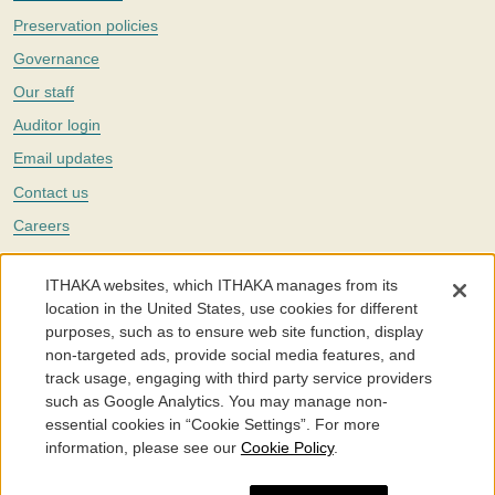
Preservation policies
Governance
Our staff
Auditor login
Email updates
Contact us
Careers
Twitter
ITHAKA websites, which ITHAKA manages from its
The Portico digital preservation service is part of
ITHAKA
, a nonprofit
location in the United States, use cookies for different
with a mission to improve access to knowledge and education for people
purposes, such as to ensure web site function, display
around the world. We believe education is key to the wellbeing of
non-targeted ads, provide social media features, and
individuals and society, and we work to make it more effective and
affordable.
track usage, engaging with third party service providers
such as Google Analytics. You may manage non-
©2005-2026. Portico® and ITHAKA® are trademarks of ITHAKA
essential cookies in “Cookie Settings”. For more
information, please see our
Cookie Policy
.
Portico.org
Terms and Conditions of Use
Privacy Policy
Cookie Policy
Cookie Settings