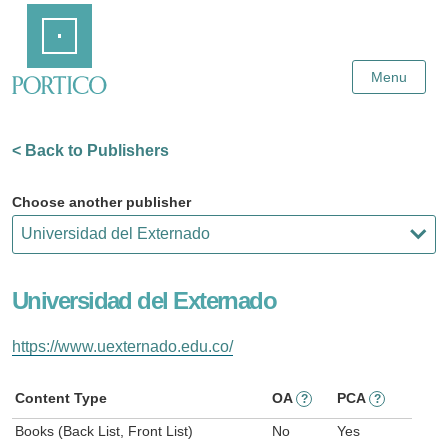
Skip
Home
to
Main
Content
Menu
< Back to Publishers
Choose another publisher
Universidad del Externado
https://www.uexternado.edu.co/
Content Type
OA
PCA
?
?
Books (Back List, Front List)
No
Yes