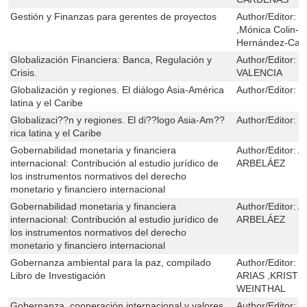
Gestión y Finanzas para gerentes de proyectos
Author/Editor:
N
,Mónica Colin-S
Hernández-Cas
Globalización Financiera: Banca, Regulación y
Author/Editor:
B
Crisis.
VALENCIA
Globalización y regiones. El diálogo Asia-América
Author/Editor:
P
latina y el Caribe
Globalizaci??n y regiones. El di??logo Asia-Am??
Author/Editor:
P
rica latina y el Caribe
Gobernabilidad monetaria y financiera
Author/Editor:
A
internacional: Contribución al estudio jurídico de
ARBELÁEZ
los instrumentos normativos del derecho
monetario y financiero internacional
Gobernabilidad monetaria y financiera
Author/Editor:
A
internacional: Contribución al estudio jurídico de
ARBELÁEZ
los instrumentos normativos del derecho
monetario y financiero internacional
Gobernanza ambiental para la paz, compilado
Author/Editor:
Á
Libro de Investigación
ARIAS ,KRISTI
WEINTHAL
Gobernanza, cooperación internacional y valores
Author/Editor:
E