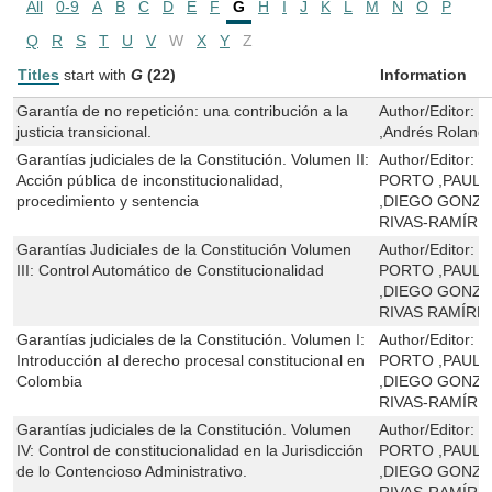
All
0-9
A
B
C
D
E
F
G
H
I
J
K
L
M
N
O
P
Q
R
S
T
U
V
W
X
Y
Z
Titles
start with
G
(22)
Information
Garantía de no repetición: una contribución a la
Author/Editor:
G
justicia transicional.
,Andrés Roland
Garantías judiciales de la Constitución. Volumen II:
Author/Editor:
H
Acción pública de inconstitucionalidad,
PORTO ,PAULA
procedimiento y sentencia
,DIEGO GONZÁ
RIVAS-RAMÍRE
Garantías Judiciales de la Constitución Volumen
Author/Editor:
H
III: Control Automático de Constitucionalidad
PORTO ,PAULA
,DIEGO GONZÁ
RIVAS RAMÍRE
Garantías judiciales de la Constitución. Volumen I:
Author/Editor:
H
Introducción al derecho procesal constitucional en
PORTO ,PAULA
Colombia
,DIEGO GONZÁ
RIVAS-RAMÍRE
Garantías judiciales de la Constitución. Volumen
Author/Editor:
H
IV: Control de constitucionalidad en la Jurisdicción
PORTO ,PAULA
de lo Contencioso Administrativo.
,DIEGO GONZÁ
RIVAS-RAMÍRE