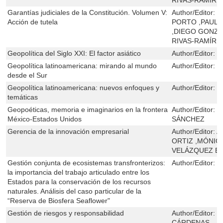
Garantías judiciales de la Constitución. Volumen V:
Author/Editor:
H
Acción de tutela
PORTO ,PAULA
,DIEGO GONZÁ
RIVAS-RAMÍRE
Geopolítica del Siglo XXI: El factor asiático
Author/Editor:
P
Geopolítica latinoamericana: mirando al mundo
Author/Editor:
G
desde el Sur
Geopolítica latinoamericana: nuevos enfoques y
Author/Editor:
G
temáticas
Geopoéticas, memoria e imaginarios en la frontera
Author/Editor:
M
México-Estados Unidos
SÁNCHEZ
Gerencia de la innovación empresarial
Author/Editor:
A
ORTIZ ,MÓNIC
VELÁZQUEZ E
Gestión conjunta de ecosistemas transfronterizos:
Author/Editor:
J
la importancia del trabajo articulado entre los
Estados para la conservación de los recursos
naturales. Análisis del caso particular de la
“Reserva de Biosfera Seaflower"
Gestión de riesgos y responsabilidad
Author/Editor:
L
CÁRDENAS