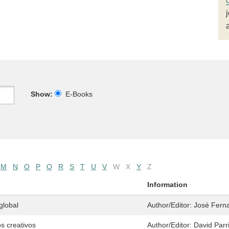
Show:
E-Books
M
N
O
P
Q
R
S
T
U
V
W
X
Y
Z
Information
global
Author/Editor:
José Fern
s creativos
Author/Editor:
David Parr