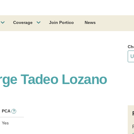
Coverage
Join Portico
News
Ch
rge Tadeo Lozano
PCA
?
Yes