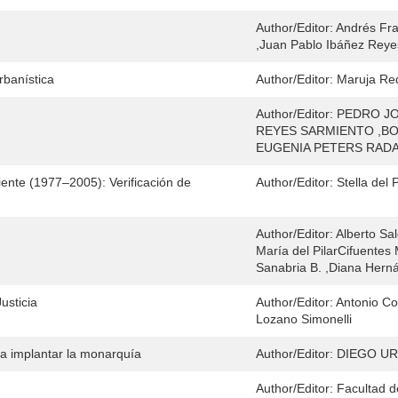
Author/Editor:
Andrés Fra
,Juan Pablo Ibáñez Rey
rbanística
Author/Editor:
Maruja R
Author/Editor:
PEDRO JO
REYES SARMIENTO ,BO
EUGENIA PETERS RADA
nte (1977–2005): Verificación de
Author/Editor:
Stella del 
Author/Editor:
Alberto Sa
María del PilarCifuente
Sanabria B. ,Diana Herná
usticia
Author/Editor:
Antonio Co
Lozano Simonelli
ra implantar la monarquía
Author/Editor:
DIEGO URI
Author/Editor:
Facultad d