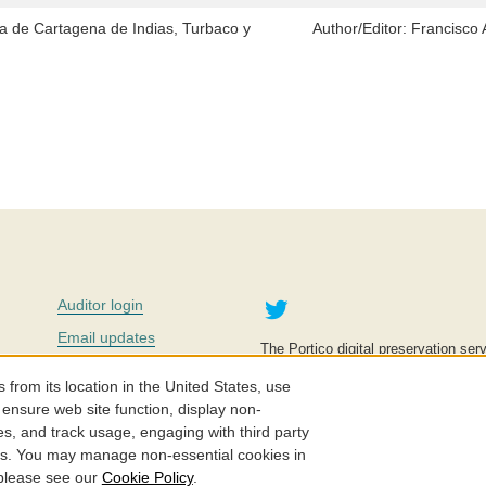
ana de Cartagena de Indias, Turbaco y
Author/Editor:
Francisco 
Twitter
Auditor login
Email updates
The Portico digital preservation serv
improve access to knowledge and ed
Contact us
education is key to the wellbeing of
om its location in the United States, use
effective and affordable.
Careers
 ensure web site function, display non-
es, and track usage, engaging with third party
©2005-2026. Portico® and ITHAKA
cs. You may manage non-essential cookies in
 please see our
Cookie Policy
.