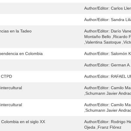
Author/Editor:
Carlos Lle
Author/Editor:
Sandra Lil
ncias en la Tadeo
Author/Editor:
Darío Vane
Montaño Bello ,Ricardo F
,Valentina Sastoque ,Vi
pendencia en Colombia
Author/Editor:
Salomón K
Author/Editor:
German A.
 - CTPD
Author/Editor:
RAFAEL U
ntercultural
Author/Editor:
Camilo Ma
,Schumann Javier Andra
ntercultural
Author/Editor:
Camilo Ma
,Schumann Javier Andra
e Colombia en el siglo XX
Author/Editor:
Rodrigo He
Ojeda ,Franz Flórez