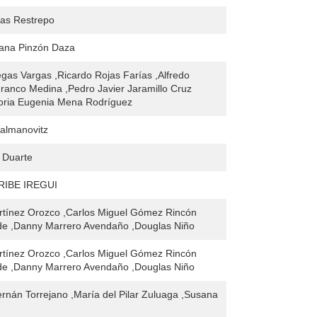
ras Restrepo
iana Pinzón Daza
gas Vargas ,Ricardo Rojas Farías ,Alfredo
ranco Medina ,Pedro Javier Jaramillo Cruz
ctoria Eugenia Mena Rodríguez
almanovitz
 Duarte
RIBE IREGUI
rtínez Orozco ,Carlos Miguel Gómez Rincón
de ,Danny Marrero Avendaño ,Douglas Niño
rtínez Orozco ,Carlos Miguel Gómez Rincón
de ,Danny Marrero Avendaño ,Douglas Niño
rnán Torrejano ,María del Pilar Zuluaga ,Susana