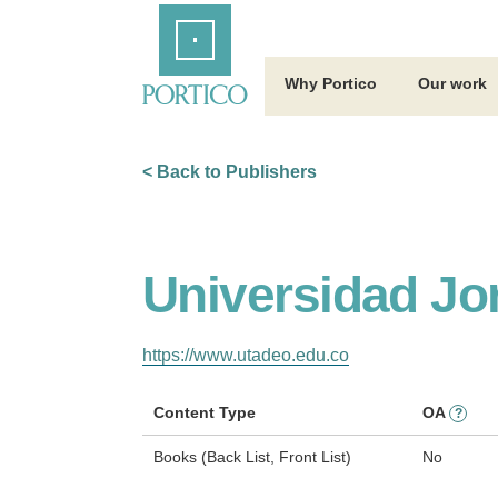
Skip
Home
to
Main
Content
Why Portico
Our work
< Back to Publishers
Universidad Jo
https://www.utadeo.edu.co
Content Type
OA
?
Books (Back List, Front List)
No