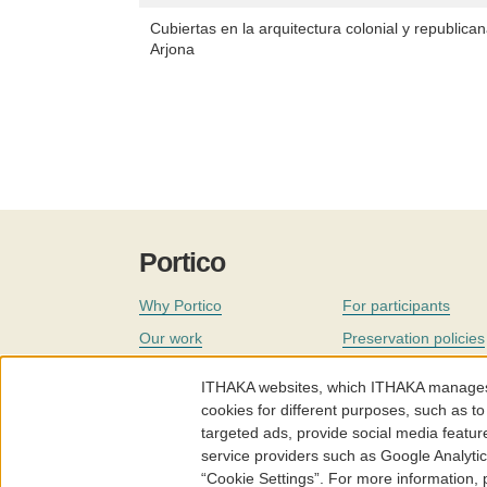
Cubiertas en la arquitectura colonial y republic
Arjona
Portico
Why Portico
For participants
Our work
Preservation policies
Coverage
Governance
ITHAKA websites, which ITHAKA manages fr
Join
Our staff
cookies for different purposes, such as to
targeted ads, provide social media featur
News
service providers such as Google Analyti
“Cookie Settings”. For more information,