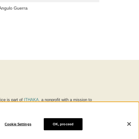
Angulo Guerra
ice is part of
ITHAKA
, a nonprofit with a mission to
ucation for people around the world. We believe
 individuals and society, and we work to make it more
Cookie Settings
OK, proceed
® are trademarks of ITHAKA