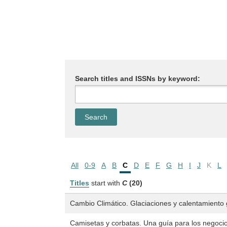
Search titles and ISSNs by keyword:
All
0-9
A
B
C
D
E
F
G
H
I
J
K
L
Titles
start with
C
(20)
Cambio Climático. Glaciaciones y calentamiento 
Camisetas y corbatas. Una guía para los negocio