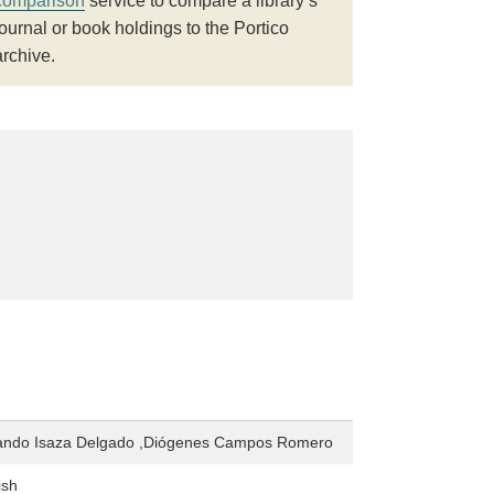
comparison
service to compare a library’s
journal or book holdings to the Portico
archive.
ando Isaza Delgado ,Diógenes Campos Romero
ish