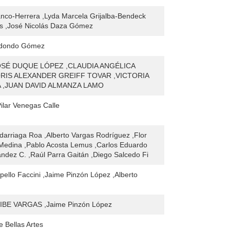
nco-Herrera ,Lyda Marcela Grijalba-Bendeck
es ,José Nicolás Daza Gómez
edondo Gómez
SÉ DUQUE LÓPEZ ,CLAUDIA ANGÉLICA
RIS ALEXANDER GREIFF TOVAR ,VICTORIA
 ,JUAN DAVID ALMANZA LAMO
Pilar Venegas Calle
ldarriaga Roa ,Alberto Vargas Rodríguez ,Flor
s Medina ,Pablo Acosta Lemus ,Carlos Eduardo
ndez C. ,Raúl Parra Gaitán ,Diego Salcedo Fi
pello Faccini ,Jaime Pinzón López ,Alberto
BE VARGAS ,Jaime Pinzón López
e Bellas Artes