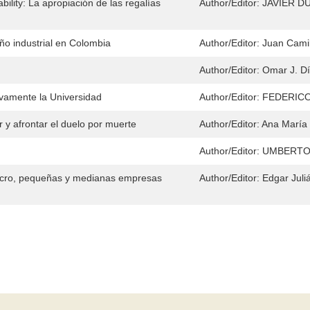
ility: La apropiación de las regalías
Author/Editor:
JAVIER D
eño industrial en Colombia
Author/Editor:
Juan Camilo
Author/Editor:
Omar J. D
ivamente la Universidad
Author/Editor:
FEDERIC
 afrontar el duelo por muerte
Author/Editor:
Ana María 
Author/Editor:
UMBERTO
micro, pequeñas y medianas empresas
Author/Editor:
Edgar Juli