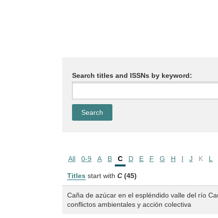
Search titles and ISSNs by keyword:
All
0-9
A
B
C
D
E
F
G
H
I
J
K
L
Titles
start with
C
(45)
Caña de azúcar en el espléndido valle del río C
conflictos ambientales y acción colectiva