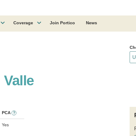
Coverage
Join Portico
News
Ch
 Valle
PCA
?
Yes