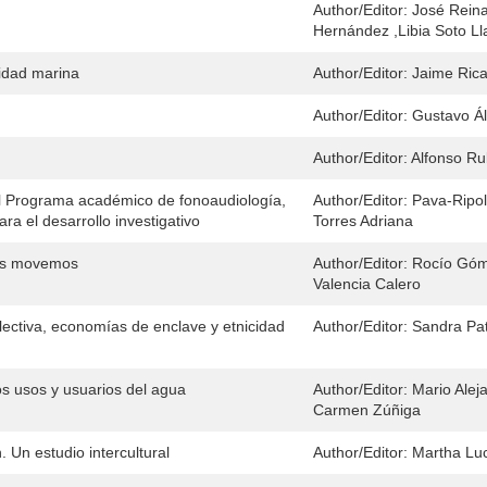
Author/Editor:
José Reina
Hernández ,Libia Soto L
sidad marina
Author/Editor:
Jaime Rica
Author/Editor:
Gustavo Á
Author/Editor:
Alfonso Ru
el Programa académico de fonoaudiología,
Author/Editor:
Pava-Ripol
ra el desarrollo investigativo
Torres Adriana
nos movemos
Author/Editor:
Rocío Góme
Valencia Calero
olectiva, economías de enclave y etnicidad
Author/Editor:
Sandra Pat
sos usos y usuarios del agua
Author/Editor:
Mario Alej
Carmen Zúñiga
. Un estudio intercultural
Author/Editor:
Martha Lu