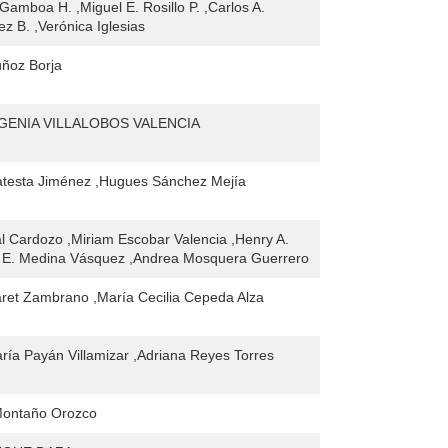
Gamboa H. ,Miguel E. Rosillo P. ,Carlos A.
z B. ,Verónica Iglesias
uñoz Borja
GENIA VILLALOBOS VALENCIA
atesta Jiménez ,Hugues Sánchez Mejía
l Cardozo ,Miriam Escobar Valencia ,Henry A.
r E. Medina Vásquez ,Andrea Mosquera Guerrero
aret Zambrano ,María Cecilia Cepeda Alza
ría Payán Villamizar ,Adriana Reyes Torres
 Montaño Orozco