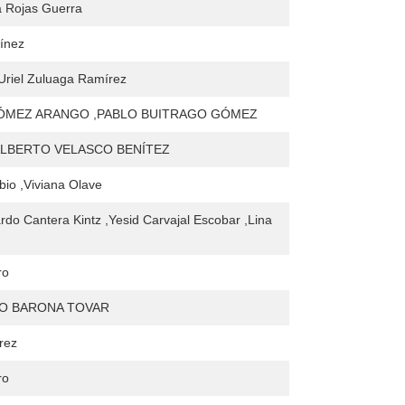
a Rojas Guerra
ínez
Uriel Zuluaga Ramírez
ÓMEZ ARANGO ,PABLO BUITRAGO GÓMEZ
LBERTO VELASCO BENÍTEZ
bio ,Viviana Olave
rdo Cantera Kintz ,Yesid Carvajal Escobar ,Lina
ro
O BARONA TOVAR
rez
ro