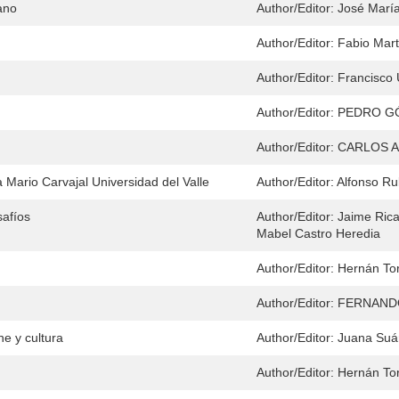
ano
Author/Editor:
José Marí
Author/Editor:
Fabio Mart
Author/Editor:
Francisco 
Author/Editor:
PEDRO G
Author/Editor:
CARLOS A
a Mario Carvajal Universidad del Valle
Author/Editor:
Alfonso Ru
safíos
Author/Editor:
Jaime Rica
Mabel Castro Heredia
Author/Editor:
Hernán To
Author/Editor:
FERNAND
e y cultura
Author/Editor:
Juana Suá
Author/Editor:
Hernán To