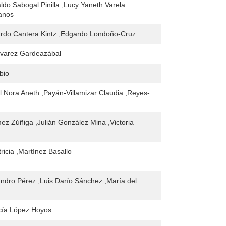
ldo Sabogal Pinilla ,Lucy Yaneth Varela
lanos
rdo Cantera Kintz ,Edgardo Londoño-Cruz
lvarez Gardeazábal
bio
l Nora Aneth ,Payán-Villamizar Claudia ,Reyes-
z Zúñiga ,Julián González Mina ,Victoria
ricia ,Martínez Basallo
andro Pérez ,Luis Darío Sánchez ,María del
cía López Hoyos