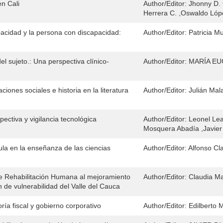
en Cali
Author/Editor:
Jhonny D. 
Herrera C. ,Oswaldo Lópe
acidad y la persona con discapacidad:
Author/Editor:
Patricia M
l sujeto.: Una perspectiva clínico-
Author/Editor:
MARÍA EU
aciones sociales e historia en la literatura
Author/Editor:
Julián Mal
pectiva y vigilancia tecnológica
Author/Editor:
Leonel Lea
Mosquera Abadía ,Javie
ula en la enseñanza de las ciencias
Author/Editor:
Alfonso Cl
de Rehabilitación Humana al mejoramiento
Author/Editor:
Claudia Ma
n de vulnerabilidad del Valle del Cauca
ría fiscal y gobierno corporativo
Author/Editor:
Edilberto