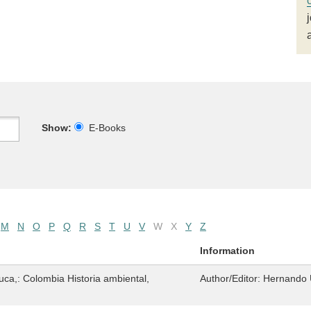
Show:
E-Books
M
N
O
P
Q
R
S
T
U
V
W
X
Y
Z
Information
auca,: Colombia Historia ambiental,
Author/Editor:
Hernando 