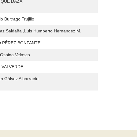
UQUE DAZA
 Buitrago Trujillo
íaz Saldaña ,Luis Humberto Hernandez M.
O PÉREZ BONFANTE
Ospina Velasco
 VALVERDE
án Gálvez Albarracín