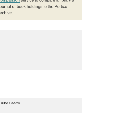
comparison
service to compare a library’s
journal or book holdings to the Portico
archive.
Uribe Castro