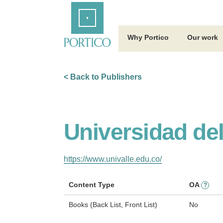
Skip
Home
to
Main
Content
Why Portico
Our work
< Back to Publishers
Universidad del
https://www.univalle.edu.co/
Content Type
OA
?
Books (Back List, Front List)
No