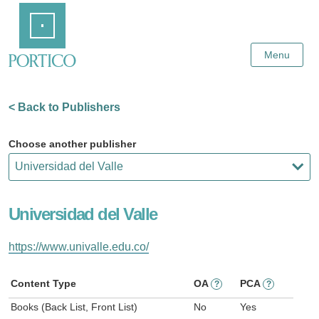
Skip
Home
to
Main
Content
Menu
< Back to Publishers
Choose another publisher
Universidad del Valle
https://www.univalle.edu.co/
Content Type
OA
PCA
?
?
Books (Back List, Front List)
No
Yes