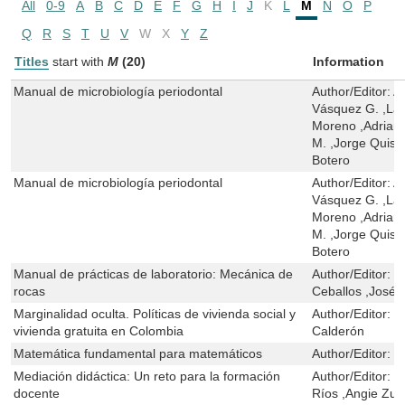
All
0-9
A
B
C
D
E
F
G
H
I
J
K
L
M
N
O
P
Q
R
S
T
U
V
W
X
Y
Z
Titles
start with
M
(20)
Information
Manual de microbiología periodontal
Author/Editor:
A
Vásquez G. ,La
Moreno ,Adriana
M. ,Jorge Quiso
Botero
Manual de microbiología periodontal
Author/Editor:
A
Vásquez G. ,La
Moreno ,Adriana
M. ,Jorge Quiso
Botero
Manual de prácticas de laboratorio: Mecánica de
Author/Editor:
M
rocas
Ceballos ,José
Marginalidad oculta. Políticas de vivienda social y
Author/Editor:
Á
vivienda gratuita en Colombia
Calderón
Matemática fundamental para matemáticos
Author/Editor:
J
Mediación didáctica: Un reto para la formación
Author/Editor:
E
docente
Ríos ,Angie Zule