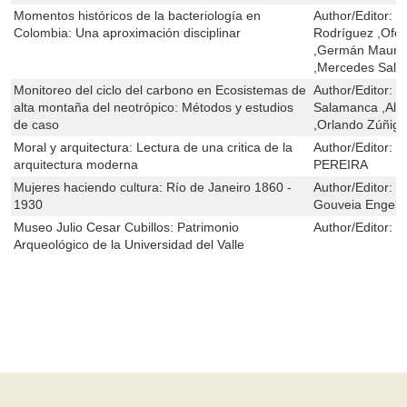
Momentos históricos de la bacteriología en
Author/Editor:
M
Colombia: Una aproximación disciplinar
Rodríguez ,Ofel
,Germán Mauric
,Mercedes Salc
Monitoreo del ciclo del carbono en Ecosistemas de
Author/Editor:
E
alta montaña del neotrópico: Métodos y estudios
Salamanca ,Alb
de caso
,Orlando Zúñig
Moral y arquitectura: Lectura de una critica de la
Author/Editor:
E
arquitectura moderna
PEREIRA
Mujeres haciendo cultura: Río de Janeiro 1860 -
Author/Editor:
S
1930
Gouveia Engel
Museo Julio Cesar Cubillos: Patrimonio
Author/Editor:
C
Arqueológico de la Universidad del Valle