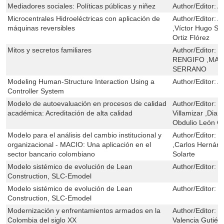
Mediadores sociales: Políticas públicas y niñez
Author/Editor:
A
Microcentrales Hidroeléctricas con aplicación de
Author/Editor:
A
máquinas reversibles
,Víctor Hugo S
Ortiz Flórez
Mitos y secretos familiares
Author/Editor:
L
RENGIFO ,MAR
SERRANO
Modeling Human-Structure Interaction Using a
Author/Editor:
Al
Controller System
Modelo de autoevaluación en procesos de calidad
Author/Editor:
C
académica: Acreditación de alta calidad
Villamizar ,Dia
Obdulio León Gi
Modelo para el análisis del cambio institucional y
Author/Editor:
G
organizacional - MACIO: Una aplicación en el
,Carlos Hernán
sector bancario colombiano
Solarte
Modelo sistémico de evolución de Lean
Author/Editor:
S
Construction, SLC-Emodel
Modelo sistémico de evolución de Lean
Author/Editor:
S
Construction, SLC-Emodel
Modernización y enfrentamientos armados en la
Author/Editor:
D
Colombia del siglo XX
Valencia Gutiér