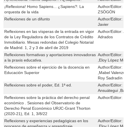
¡Reflexiona! Homo Sapiens... ¿Sapiens?: La
Author/Editor:
S
orquesta de la vida
ZSÖGÖN
Reflexiones de un difunto
Author/Editor:
D
Javier
Reflexiones en las vísperas de la entrada en vigor
Author/Editor:
A
de la Ley Reguladora de los Contratos de Crédito
Adrados
Inmobiliario. Mesas redondas del Colegio Notarial
de Madrid. 1, 2 y 3 de abril de 2019
Reflexiones formativas y aportaciones innovadoras
Author/Editor:
H
a la praxis educativa.
,Eloy López Me
Reflexiones sobre el ejercicio de la docencia en
Author/Editor:
V
Educación Superior
,Mabel Valenzu
Roy Sadradín ,
Reflexiones sobre el poder, Ed. 1ª ed.
Author/Editor:
F
Ansuátegui ,Bal
Reflexiones sobre la práctica del derecho penal
Author/Editor:
V
económico . Sesiones del Observatorio de
Derecho Penal Económico URJC-Grant Thorton
(2020-21), Ed. 1, 3/8/22
Reflexiones y experiencias pedagógicas en los
Author/Editor:
C
procesos de enseñanza y aprendizaje.
,Eloy López Me