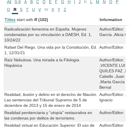
All
0-9
A
B
C
D
E
F
G
H
I
J
K
L
M
N
O
P
Q
R
S
T
U
V
W
X
Y
Z
Titles
start with
R
(102)
Information
Radicalización femenina en España. Mujeres
Author/Editor:
M
condenadas por su vinculación a DAESH, Ed. 1,
García ,Alicia Gi
10/24/22
Rafael Del Riego. Una vida por la Constitución, Ed.
Author/Editor:
C
1, 12/31/21
Raíz Nebulosa. Una mirada a la Filología
Author/Editor:
A
Hispánica
,VICENTE LUI
QUILES FAZ ,Ma
Cabello ,Juan 
,Marta García V
Bernal
Realidad, ilusión y delirio en el derecho de filiación.
Author/Editor:
A
Las sentencias del Tribunal Supremo de 5 de
Ignacio
diciembre de 2013 y 15 de enero de 2014
Realidad penitenciaria y “utopía" restaurativa en
Author/Editor:
E
las condenas por delitos de terrorismo.
Realidad virtual en Educación Superior: El uso de
Author/Editor:
M