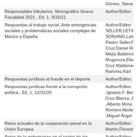
Gómez ,Nieves 
Responsables tributarios. Monográfico Nueva
Author/Editor:
N
Fiscalidad 2021., Ed. 1, 9/16/21
Respuestas al trabajo social. Ante emergencias
Author/Editor:
E
sociales y problemáticas sociales complejas de
SELLER,LETIC
México y España
SORIANO,Letici
Pastor Seller,Pe
Cruz,Daniel Rod
Mejía Balderram
Muguruza,Elia 
Cruz Maldonado
Ramírez,Karl
Respuestas jurídicas al fraude en el deporte
Author/Editor:
M
Respuestas jurídicas frente a la corrupción
Author/Editor:
L
política., Ed. 1, 12/31/20
,Ignacio F. Bení
Cruz Blanca ,An
,Alberto Mora R
Romero Abolafio
,Miguel Ángel 
Retos actuales de la cooperación penal en la
Author/Editor:
J
Unión Europea
Martín,Florenti
Retos de la gobernanza en el sector de los
Author/Editor:
M