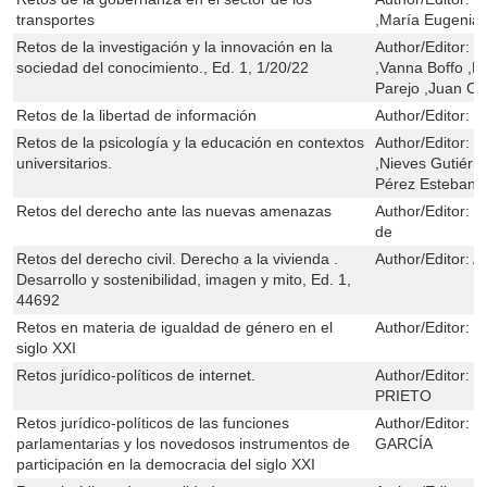
transportes
,María Eugenia T
Retos de la investigación y la innovación en la
Author/Editor:
J
sociedad del conocimiento., Ed. 1, 1/20/22
,Vanna Boffo ,
Parejo ,Juan C
Retos de la libertad de información
Author/Editor:
O
Retos de la psicología y la educación en contextos
Author/Editor:
I
universitarios.
,Nieves Gutiérr
Pérez Esteban ,
Retos del derecho ante las nuevas amenazas
Author/Editor:
T
de
Retos del derecho civil. Derecho a la vivienda .
Author/Editor:
A
Desarrollo y sostenibilidad, imagen y mito, Ed. 1,
44692
Retos en materia de igualdad de género en el
Author/Editor:
S
siglo XXI
Retos jurídico-políticos de internet.
Author/Editor:
R
PRIETO
Retos jurídico-políticos de las funciones
Author/Editor:
M
parlamentarias y los novedosos instrumentos de
GARCÍA
participación en la democracia del siglo XXI