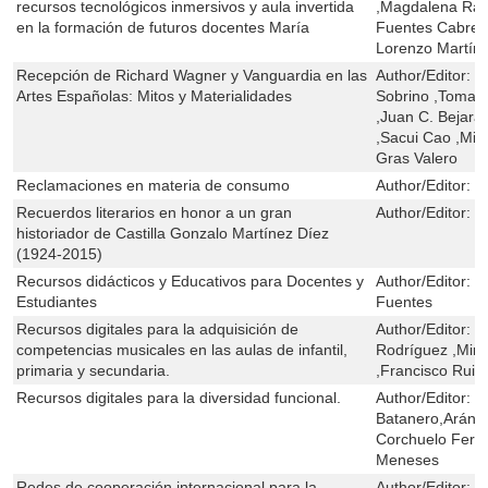
recursos tecnológicos inmersivos y aula invertida
,Magdalena Ram
en la formación de futuros docentes María
Fuentes Cabrer
Lorenzo Martín
Recepción de Richard Wagner y Vanguardia en las
Author/Editor:
P
Artes Españolas: Mitos y Materialidades
Sobrino ,Tomas
,Juan C. Bejara
,Sacui Cao ,Mire
Gras Valero
Reclamaciones en materia de consumo
Author/Editor:
N
Recuerdos literarios en honor a un gran
Author/Editor:
R
historiador de Castilla Gonzalo Martínez Díez
(1924-2015)
Recursos didácticos y Educativos para Docentes y
Author/Editor:
M
Estudiantes
Fuentes
Recursos digitales para la adquisición de
Author/Editor:
M
competencias musicales en las aulas de infantil,
Rodríguez ,Mire
primaria y secundaria.
,Francisco Ruiz
Recursos digitales para la diversidad funcional.
Author/Editor:
J
Batanero,Aránz
Corchuelo Fern
Meneses
Redes de cooperación internacional para la
Author/Editor:
S