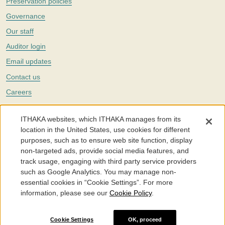
Preservation policies
Governance
Our staff
Auditor login
Email updates
Contact us
Careers
Twitter
ITHAKA websites, which ITHAKA manages from its
The Portico digital preservation service is part of
ITHAKA
, a nonprofit
location in the United States, use cookies for different
with a mission to improve access to knowledge and education for people
purposes, such as to ensure web site function, display
around the world. We believe education is key to the wellbeing of
non-targeted ads, provide social media features, and
individuals and society, and we work to make it more effective and
affordable.
track usage, engaging with third party service providers
such as Google Analytics. You may manage non-
©2005-2026. Portico® and ITHAKA® are trademarks of ITHAKA
essential cookies in “Cookie Settings”. For more
information, please see our
Cookie Policy
.
Portico.org
Terms and Conditions of Use
Privacy Policy
Cookie Policy
Cookie Settings
Cookie Settings
OK, proceed
Accessibility