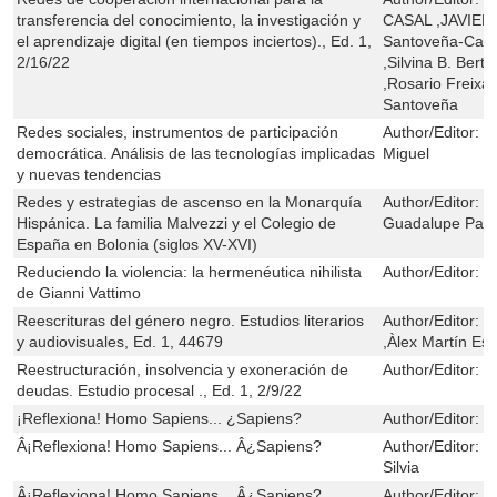
transferencia del conocimiento, la investigación y
CASAL ,JAVIER
el aprendizaje digital (en tiempos inciertos)., Ed. 1,
Santoveña-Casal
2/16/22
,Silvina B. Berti
,Rosario Freixas
Santoveña
Redes sociales, instrumentos de participación
Author/Editor:
G
democrática. Análisis de las tecnologías implicadas
Miguel
y nuevas tendencias
Redes y estrategias de ascenso en la Monarquía
Author/Editor:
M
Hispánica. La familia Malvezzi y el Colegio de
Guadalupe Pall
España en Bolonia (siglos XV-XVI)
Reduciendo la violencia: la hermenéutica nihilista
Author/Editor:
G
de Gianni Vattimo
Reescrituras del género negro. Estudios literarios
Author/Editor:
J
y audiovisuales, Ed. 1, 44679
,Àlex Martín Esc
Reestructuración, insolvencia y exoneración de
Author/Editor:
S
deudas. Estudio procesal ., Ed. 1, 2/9/22
¡Reflexiona! Homo Sapiens... ¿Sapiens?
Author/Editor:
J
Â¡Reflexiona! Homo Sapiens... Â¿Sapiens?
Author/Editor:
J
Silvia
Â¡Reflexiona! Homo Sapiens... Â¿Sapiens?
Author/Editor:
J