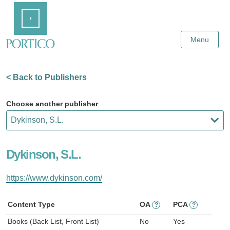
Skip
Home
to
Main
Content
Menu
< Back to Publishers
Choose another publisher
Dykinson, S.L.
https://www.dykinson.com/
Content Type
OA
PCA
?
?
Books (Back List, Front List)
No
Yes