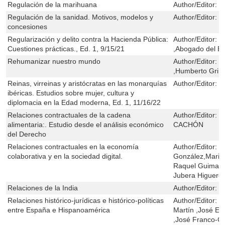
Regulación de la marihuana
Author/Editor:
S
Regulación de la sanidad. Motivos, modelos y
Author/Editor:
J
concesiones
Regularización y delito contra la Hacienda Pública:
Author/Editor:
F
Cuestiones prácticas., Ed. 1, 9/15/21
,Abogado del E
Rehumanizar nuestro mundo
Author/Editor:
J
,Humberto Grim
Reinas, virreinas y aristócratas en las monarquías
Author/Editor:
E
ibéricas. Estudios sobre mujer, cultura y
diplomacia en la Edad moderna, Ed. 1, 11/16/22
Relaciones contractuales de la cadena
Author/Editor:
T
alimentaria:. Estudio desde el análisis económico
CACHÓN
del Derecho
Relaciones contractuales en la economía
Author/Editor:
G
colaborativa y en la sociedad digital.
González,Maria
Raquel Guimarã
Jubera Higuero
Relaciones de la India
Author/Editor:
C
Relaciones histórico-jurídicas e histórico-políticas
Author/Editor:
J
entre España e Hispanoamérica
Martín ,José En
,José Franco-C