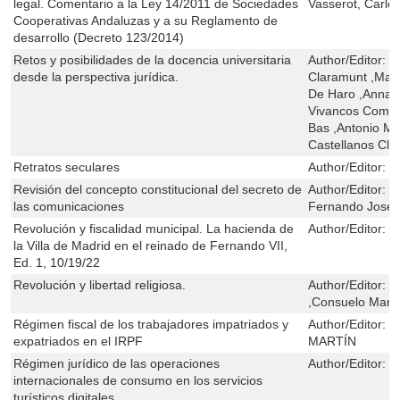
legal. Comentario a la Ley 14/2011 de Sociedades
Vasserot, Carlo
Cooperativas Andaluzas y a su Reglamento de
desarrollo (Decreto 123/2014)
Retos y posibilidades de la docencia universitaria
Author/Editor:
J
desde la perspectiva jurídica.
Claramunt ,Mar
De Haro ,Anna 
Vivancos Comes 
Bas ,Antonio Me
Castellanos Cla
Retratos seculares
Author/Editor:
J
Revisión del concepto constitucional del secreto de
Author/Editor:
R
las comunicaciones
Fernando José
Revolución y fiscalidad municipal. La hacienda de
Author/Editor:
M
la Villa de Madrid en el reinado de Fernando VII,
Ed. 1, 10/19/22
Revolución y libertad religiosa.
Author/Editor:
J
,Consuelo Martí
Régimen fiscal de los trabajadores impatriados y
Author/Editor:
C
expatriados en el IRPF
MARTÍN
Régimen jurídico de las operaciones
Author/Editor:
C
internacionales de consumo en los servicios
turísticos digitales