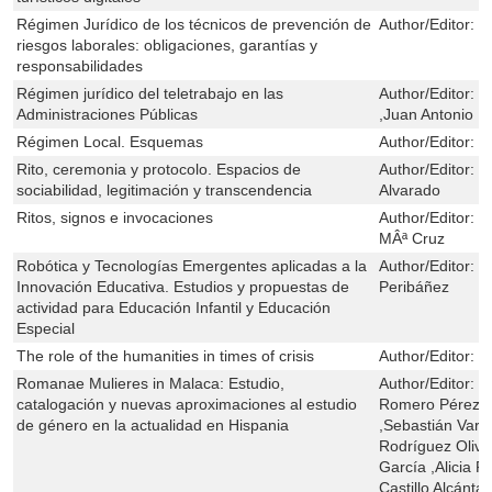
Régimen Jurídico de los técnicos de prevención de
Author/Editor:
G
riesgos laborales: obligaciones, garantías y
responsabilidades
Régimen jurídico del teletrabajo en las
Author/Editor:
f
Administraciones Públicas
,Juan Antonio 
Régimen Local. Esquemas
Author/Editor:
B
Rito, ceremonia y protocolo. Espacios de
Author/Editor:
F
sociabilidad, legitimación y transcendencia
Alvarado
Ritos, signos e invocaciones
Author/Editor:
L
MÂª Cruz
Robótica y Tecnologías Emergentes aplicadas a la
Author/Editor:
J
Innovación Educativa. Estudios y propuestas de
Peribáñez
actividad para Educación Infantil y Educación
Especial
The role of the humanities in times of crisis
Author/Editor:
R
Romanae Mulieres in Malaca: Estudio,
Author/Editor:
E
catalogación y nuevas aproximaciones al estudio
Romero Pérez ,A
de género en la actualidad en Hispania
,Sebastián Var
Rodríguez Oliv
García ,Alicia 
Castillo Alcánta