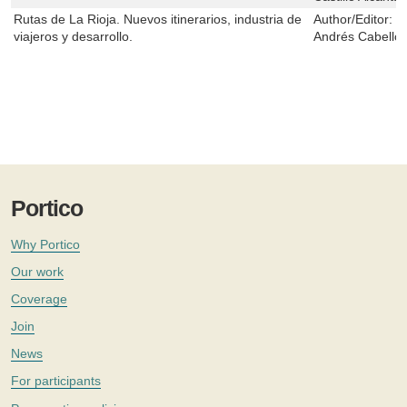
Rutas de La Rioja. Nuevos itinerarios, industria de
Author/Editor:
Á
viajeros y desarrollo.
Andrés Cabello
Portico
Why Portico
Our work
Coverage
Join
News
For participants