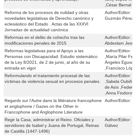
,César Bernal B
Reforma de los procesos de nulidad y otras
Author/Editor:
R
novedades legislativas de Derecho canónico y
Guzmán Pérez, 
eclesiástico del Estado . Actas de las XXXVI
Jornadas de actualidad canónica
Reformas en el delito de cohecho tras las
Author/Editor:
A
modificaciones penales de 2015
Abdeslam Jesú
Reformas legislativas para el Apoyo a las
Author/Editor:
F
Personas con Discapacidad. Estudio sistemático
,María Pilar Fer
de la Ley 8/2021, de 2 de junio, al año de su
Ángeles Egusqu
entrada en vigor
,Francisco Lóp
Reformulando el tratamiento procesal de las
Author/Editor:
H
víctimas de violencia sexual en procesos penales.
,Sabela Oubiña B
de Asís ,Federi
,Anna Fiodorov
Regards sur l'Autre dans la littérature francophone
Author/Editor:
M
et anglophone / Gazes on the Other in
Francophone and Anglophone Literature
Regir la Casa, administrar el Reino. Oficiales y
Author/Editor:
F
servidores de Isabel y Juana de Portugal, Reinas
Gálvez
de Castilla (1447-1496)