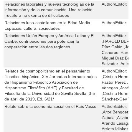
Relaciones laborales y nuevas tecnologías de la
Author/Editor:
L
información y de la comunicación. Una relación
fructífera no exenta de dificultades
Relaciones luso-castellanas en la Edad Media.
Author/Editor:
C
Espacios, cultura, sociedades
Relaciones Unión Europea y América Latina y El
Author/Editor:
E
Caribe: contribuciones para potenciar la
,HAROLD BERTO
cooperación entre las dos regiones
Díaz Galán ,José
Cisneros ,Harold
Miguel Díaz Ba
Salvador ,Antoni
Relatos de cosmopolitismo en el pensamiento
Author/Editor:
P
filosófico hispánico. XIV Jornadas Internacionales
,Cristina Hermid
de Hispanismo Filosófico Asociación de
Pastor Pérez ,
Hispanismo Filosófico (AHF) y Facultad de
Venegas ,José M
Filosofía de la Universidad de Sevilla Sevilla, 3-5
,Cristina Hermi
de abril de 2019, Ed. 6/21/
Sánchez-Gey V
Relato sobre la economía social en el País Vasco.
Author/Editor:
M
,Aitor Bengoetxe
Zabala ,Aitziber
Arando Lasagaba
Arrieta Idiakez 