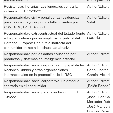
Resistencias literarias. Los lenguajes contra la
Author/Editor:
S
violencia., Ed. 12/20/22
Responsabilidad civil y penal de las residencias
Author/Editor:
M
privadas de mayores por los fallecimientos por
Vidal
COVID-19., Ed. 1, 4/26/21
Responsabilidad extracontractual del Estado frente
Author/Editor:
C
a los particulares por incumplimiento judicial del
GARCÍA
Derecho Europeo: Una tutela indirecta del
consumidor frente a las cláusulas abusivas
Responsabilidad por los daños causados por
Author/Editor:
M
productos y sistemas de inteligencia artificial.
Responsabilidad social corporativa. El papel de las
Author/Editor:
P
Naciones Unidas y otras organizaciones
Cano Linares, M
internacionales en la promoción de la RSC
García, Victori
Responsabilidad social corporativa: un enfoque
Author/Editor:
S
centrado en el consumidor.
,Belén Bande Vi
Responsabilidad social para la inclusión., Ed. 1,
Author/Editor:
D
10/6/22
,José Juan Carr
Mercader Rubio
,José Manuel Ag
Dolores Pérez E