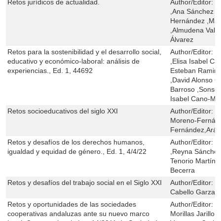
Retos jurídicos de actualidad.
Author/Editor:
C
,Ana Sánchez R
Hernández ,Mar
,Almudena Vali
Álvarez
Retos para la sostenibilidad y el desarrollo social,
Author/Editor:
R
educativo y económico-laboral: análisis de
,Elisa Isabel Ca
experiencias., Ed. 1, 44692
Esteban Ramiro
,David Alonso G
Barroso ,Sonsol
Isabel Cano-Mo
Retos socioeducativos del siglo XXI
Author/Editor:
P
Moreno-Fernánd
Fernández,Arán
Retos y desafíos de los derechos humanos,
Author/Editor:
R
igualdad y equidad de género., Ed. 1, 4/4/22
,Reyna Sánchez 
Tenorio Martíne
Becerra
Retos y desafíos del trabajo social en el Siglo XXI
Author/Editor:
P
Cabello Garza, 
Retos y oportunidades de las sociedades
Author/Editor:
C
cooperativas andaluzas ante su nuevo marco
Morillas Jarillo