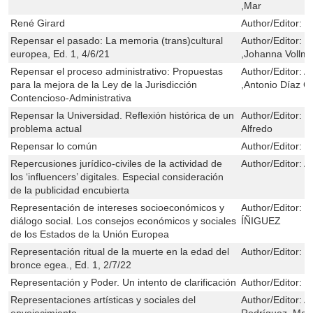
,Mar
René Girard
Author/Editor:
P
Repensar el pasado: La memoria (trans)cultural
Author/Editor:
M
europea, Ed. 1, 4/6/21
,Johanna Vollm
Repensar el proceso administrativo: Propuestas
Author/Editor:
A
para la mejora de la Ley de la Jurisdicción
,Antonio Díaz C
Contencioso-Administrativa
Repensar la Universidad. Reflexión histórica de un
Author/Editor:
O
problema actual
Alfredo
Repensar lo común
Author/Editor:
M
Repercusiones jurídico-civiles de la actividad de
Author/Editor:
A
los ‘influencers’ digitales. Especial consideración
de la publicidad encubierta
Representación de intereses socioeconómicos y
Author/Editor:
I
diálogo social. Los consejos económicos y sociales
ÍÑIGUEZ
de los Estados de la Unión Europea
Representación ritual de la muerte en la edad del
Author/Editor:
M
bronce egea., Ed. 1, 2/7/22
Representación y Poder. Un intento de clarificación
Author/Editor:
G
Representaciones artísticas y sociales del
Author/Editor:
A
envejecimiento
Rodríguez, Marí