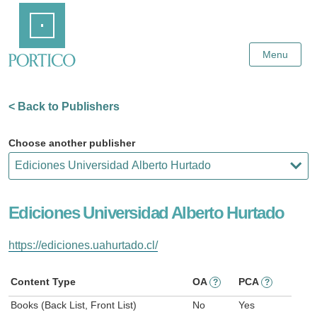
Skip
Home
to
Main
Content
Menu
< Back to Publishers
Choose another publisher
Ediciones Universidad Alberto Hurtado
https://ediciones.uahurtado.cl/
Content Type
OA
PCA
?
?
Books (Back List, Front List)
No
Yes