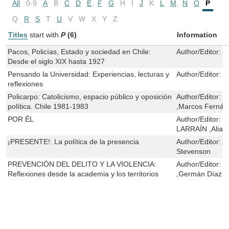
All
0-9
A
B
C
D
E
F
G
H
I
J
K
L
M
N
O
P
Q
R
S
T
U
V
W
X
Y
Z
Titles
start with
P
(6)
Information
Pacos, Policías, Estado y sociedad en Chile:
Author/Editor:
D
Desde el siglo XIX hasta 1927
Pensando la Universidad: Experiencias, lecturas y
Author/Editor:
F
reflexiones
Policarpo: Catolicismo, espacio público y oposición
Author/Editor:
M
política. Chile 1981-1983
,Marcos Fernán
POR ÉL
Author/Editor:
I
LARRAÍN ,Alia 
¡PRESENTE!: La política de la presencia
Author/Editor:
D
Stevenson
PREVENCIÓN DEL DELITO Y LA VIOLENCIA:
Author/Editor:
F
Reflexiones desde la academia y los territorios
,Germán Díaz ,