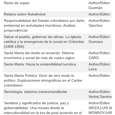
Reina de copas
Author/Editor:
A
Guzmán
Relatos sobre Nukalindué
Author/Editor:
L
Responsabilidad del Estado colombiano por daño
Author/Editor:
A
ambiental en actividades marítimas. Análisis
Sánchez
jurisprudencial
Salvar el pueblo, gobernar las almas. La Iglesia
Author/Editor:
M
católica y la emergencia de lo social en Colombia
Guevara
(1908-1950)
Santa Marta del olvido al recuerdo: Historia
Author/Editor:
J
económica y social de más de cuatro siglos.
CARO
Santa Marta: Hacia la sostenibilidad turística
Author/Editor:
F
Leira
Santa Marta Poética: Decir de otro modo lo
Author/Editor:
V
político. Exploraciones etnográficas en el Caribe
colombiano
Semiología: sistema craneomandibular
Author/Editor:
R
Verbal,Sandra E
Sentidos y significados de justicia, paz y
Author/Editor:
S
gobernabilidad. Una mirada desde la
ARIZA,LUIS A
interculturalidad en la era de post-acuerdo en el
MONROY,IVÁN