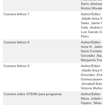
Darío Jiménez P
Muñoz Morales ,
Cuentos felinos 7
Author/Editor:
M
,Adolfo Ariza N
Salas ,Jaime C
Celis ,Andrés E
Luis Garcés Go
Petro
Cuentos felinos 8
Author/Editor:
M
Ariza N. ,Jaime
Darío Fontalvo 
González ,Naudí
Manjarrés Freyl
Cuentos felinos 9
Author/Editor:
M
,Adolfo Ariza N
González ,Enel
Gomezcásseres 
,Annabell Manja
Victoria Muñoz
Cuentos sobre STEAM para programar
Author/Editor:
L
Meza ,Julieth d
Ospino ,Silvia A