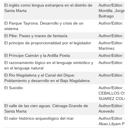
El inglés como lengua extranjera en el distrito de
Author/Editor:
D
Santa Marta
Montilla ,Jorge
Buitrago
El Parque Tayrona: Desarrollo y crisis de un
Author/Editor:
F
sistema
El Pibe: Pases y mares de fantasía
Author/Editor:
W
El principio de proporcionalidad por el legislador
Author/Editor:
C
Martínez
El Príncipe Caimán y la Ardilla Poeta
Author/Editor:
W
El razonamiento lógico en el lenguaje simbólico y
Author/Editor:
K
en el lenguaje natural
El Río Magdalena y el Canal del Dique:
Author/Editor:
Á
Poblamiento y desarrollo en el Bajo Magdalena
El Suicidio
Author/Editor:
G
CEBALLOS OSP
SUAREZ COL
El valle de las cien aguas: Ciénaga Grande de
Author/Editor:
C
Santa Marta
Acevedo
El valor histórico-arqueológico del mar
Author/Editor:
Al
Abao,Lilyam Pa