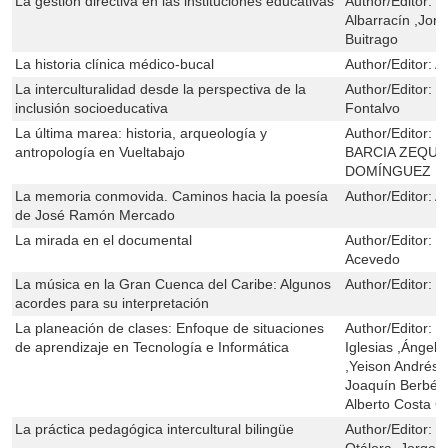
La gestión directiva en las instituciones educativas
Author/Editor:
M
Albarracín ,Jo
Buitrago
La historia clínica médico-bucal
Author/Editor:
Al
La interculturalidad desde la perspectiva de la
Author/Editor:
I
inclusión socioeducativa
Fontalvo
La última marea: historia, arqueología y
Author/Editor:
M
antropología en Vueltabajo
BARCIA ZEQUE
DOMÍNGUEZ ,M
La memoria conmovida. Caminos hacia la poesía
Author/Editor:
A
de José Ramón Mercado
La mirada en el documental
Author/Editor:
C
Acevedo
La música en la Gran Cuenca del Caribe: Algunos
Author/Editor:
J
acordes para su interpretación
La planeación de clases: Enfoque de situaciones
Author/Editor:
J
de aprendizaje en Tecnología e Informática
Iglesias ,Ángel 
,Yeison Andrés D
Joaquín Berbén
Alberto Costa C
La práctica pedagógica intercultural bilingüe
Author/Editor:
W
Otálora ,Jorge L