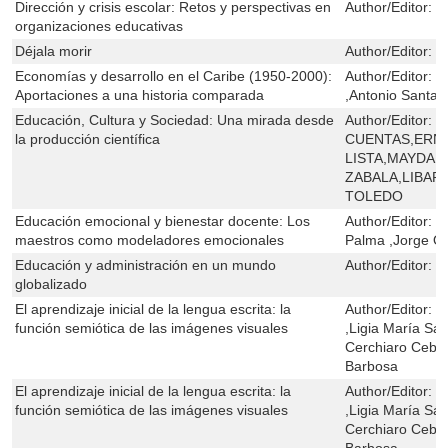
Dirección y crisis escolar: Retos y perspectivas en
Author/Editor:
J
organizaciones educativas
Déjala morir
Author/Editor:
Y
Economías y desarrollo en el Caribe (1950-2000):
Author/Editor:
O
Aportaciones a una historia comparada
,Antonio Santam
Educación, Cultura y Sociedad: Una mirada desde
Author/Editor:
G
la producción científica
CUENTAS,ERNE
LISTA,MAYDA 
ZABALA,LIBAR
TOLEDO
Educación emocional y bienestar docente: Los
Author/Editor:
O
maestros como modeladores emocionales
Palma ,Jorge O
Educación y administración en un mundo
Author/Editor:
J
globalizado
El aprendizaje inicial de la lengua escrita: la
Author/Editor:
F
función semiótica de las imágenes visuales
,Ligia María Sá
Cerchiaro Cebal
Barbosa
El aprendizaje inicial de la lengua escrita: la
Author/Editor:
F
función semiótica de las imágenes visuales
,Ligia María Sá
Cerchiaro Cebal
Barbosa