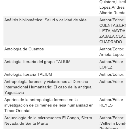
Quintero,Lizeth
López,Andrés A
Alberto Rueda-
Análisis bibliométrico: Salud y calidad de vida
Author/Editor:
G
CUENTAS,ERNE
LISTA,MAYDA 
ZABALA,CLAUD
CUADRADO
Antología de Cuentos
Author/Editor:
G
Arrieta López
Antología literaria del grupo TALIUM
Author/Editor:
G
LÓPEZ
Antología literaria TALIUM
Author/Editor:
G
Antropología forense y violaciones al Derecho
Author/Editor:
E
Internacional Humanitario: El caso de la antigua
Yugoslavia
Aportes de la antropología forense en la
Author/Editor:
E
investigación de crímenes de lesa humanidad en
REYES
Timor Oriental
Arqueología de la microcuenca El Congo, Sierra
Author/Editor:
J
Nevada de Santa Marta
,Wilhelm Londoñ
Rodríguez