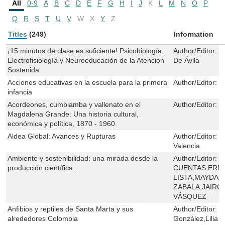
All
0-9
A
B
C
D
E
F
G
H
I
J
K
L
M
N
O
P
Q
R
S
T
U
V
W
X
Y
Z
Titles
(249)
Information
¡15 minutos de clase es suficiente! Psicobiología,
Author/Editor:
U
Electrofisiología y Neuroeducación de la Atención
De Ávila
Sostenida
Acciones educativas en la escuela para la primera
Author/Editor:
E
infancia
Acordeones, cumbiamba y vallenato en el
Author/Editor:
J
Magdalena Grande: Una historia cultural,
económica y política, 1870 - 1960
Aldea Global: Avances y Rupturas
Author/Editor:
B
Valencia
Ambiente y sostenibilidad: una mirada desde la
Author/Editor:
G
producción científica
CUENTAS,ERNE
LISTA,MAYDA 
ZABALA,JAIRO
VÁSQUEZ
Anfibios y reptiles de Santa Marta y sus
Author/Editor:
J
alrededores Colombia
González,Lilia 