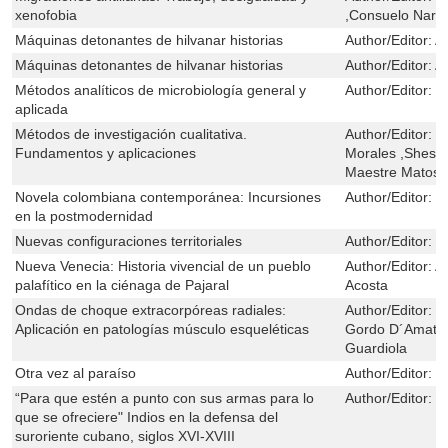
xenofobia
,Consuelo Naran
Máquinas detonantes de hilvanar historias
Author/Editor:
A
Máquinas detonantes de hilvanar historias
Author/Editor:
A
Métodos analíticos de microbiología general y
Author/Editor:
J
aplicada
Métodos de investigación cualitativa.
Author/Editor:
D
Fundamentos y aplicaciones
Morales ,Sheste
Maestre Matos
Novela colombiana contemporánea: Incursiones
Author/Editor:
T
en la postmodernidad
Nuevas configuraciones territoriales
Author/Editor:
S
Nueva Venecia: Historia vivencial de un pueblo
Author/Editor:
A
palafítico en la ciénaga de Pajaral
Acosta
Ondas de choque extracorpóreas radiales:
Author/Editor:
R
Aplicación en patologías músculo esqueléticas
Gordo D´Amato,
Guardiola
Otra vez al paraíso
Author/Editor:
C
“Para que estén a punto con sus armas para lo
Author/Editor:
L
que se ofreciere" Indios en la defensa del
suroriente cubano, siglos XVI-XVIII