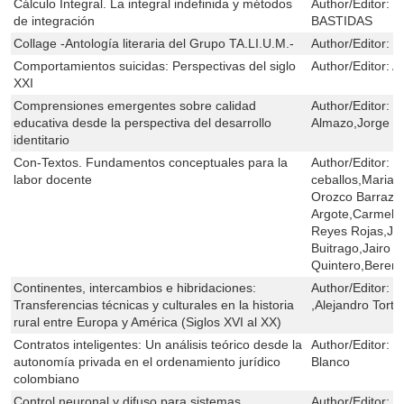
Cálculo Integral. La integral indefinida y métodos
Author/Editor:
W
de integración
BASTIDAS
Collage -Antología literaria del Grupo TA.LI.U.M.-
Author/Editor:
G
Comportamientos suicidas: Perspectivas del siglo
Author/Editor:
A
XXI
Comprensiones emergentes sobre calidad
Author/Editor:
H
educativa desde la perspectiva del desarrollo
Almazo,Jorge O
identitario
Con-Textos. Fundamentos conceptuales para la
Author/Editor:
E
labor docente
ceballos,Maria D
Orozco Barraza
Argote,Carmeli
Reyes Rojas,Jo
Buitrago,Jairo 
Quintero,Berenic
Continentes, intercambios e hibridaciones:
Author/Editor:
S
Transferencias técnicas y culturales en la historia
,Alejandro Torto
rural entre Europa y América (Siglos XVI al XX)
Contratos inteligentes: Un análisis teórico desde la
Author/Editor:
E
autonomía privada en el ordenamiento jurídico
Blanco
colombiano
Control neuronal y difuso para sistemas
Author/Editor:
C