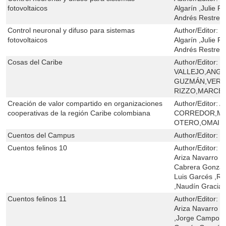
fotovoltaicos
Algarín ,Julie Pa
Andrés Restrep
Control neuronal y difuso para sistemas
Author/Editor:
C
fotovoltaicos
Algarín ,Julie Pa
Andrés Restrep
Cosas del Caribe
Author/Editor:
F
VALLEJO,ANGÉ
GUZMÁN,VERÓ
RIZZO,MARCEL
Creación de valor compartido en organizaciones
Author/Editor:
A
cooperativas de la región Caribe colombiana
CORREDOR,MA
OTERO,OMAIR
Cuentos del Campus
Author/Editor:
C
Cuentos felinos 10
Author/Editor:
M
Ariza Navarro ,
Cabrera Gonzál
Luis Garcés ,R
,Naudín Gracián
Cuentos felinos 11
Author/Editor:
M
Ariza Navarro ,
,Jorge Campo F