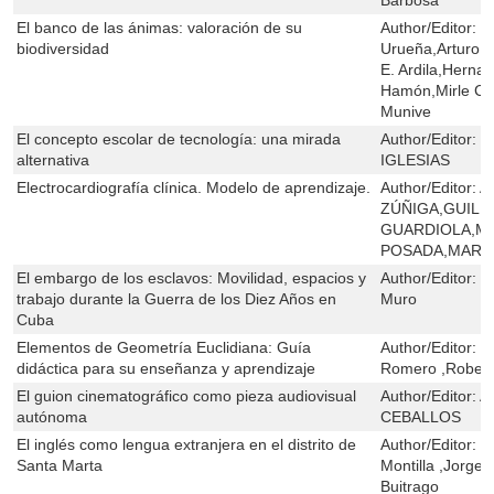
El banco de las ánimas: valoración de su
Author/Editor:
R
biodiversidad
Urueña,Arturo A
E. Ardila,Herna
Hamón,Mirle Ca
Munive
El concepto escolar de tecnología: una mirada
Author/Editor:
J
alternativa
IGLESIAS
Electrocardiografía clínica. Modelo de aprendizaje.
Author/Editor:
A
ZÚÑIGA,GUIL
GUARDIOLA,M
POSADA,MARÍ
El embargo de los esclavos: Movilidad, espacios y
Author/Editor:
M
trabajo durante la Guerra de los Diez Años en
Muro
Cuba
Elementos de Geometría Euclidiana: Guía
Author/Editor:
P
didáctica para su enseñanza y aprendizaje
Romero ,Robert
El guion cinematográfico como pieza audiovisual
Author/Editor:
A
autónoma
CEBALLOS
El inglés como lengua extranjera en el distrito de
Author/Editor:
D
Santa Marta
Montilla ,Jorge
Buitrago