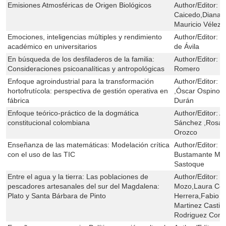
Emisiones Atmosféricas de Origen Biológicos
Author/Editor:
Y
Caicedo,Diana 
Mauricio Vélez-
Emociones, inteligencias múltiples y rendimiento
Author/Editor:
U
académico en universitarios
de Ávila
En búsqueda de los desfiladeros de la familia:
Author/Editor:
P
Consideraciones psicoanalíticas y antropológicas
Romero
Enfoque agroindustrial para la transformación
Author/Editor:
E
hortofrutícola: perspectiva de gestión operativa en
,Óscar Ospino 
fábrica
Durán
Enfoque teórico-práctico de la dogmática
Author/Editor:
A
constitucional colombiana
Sánchez ,Rosan
Orozco
Enseñanza de las matemáticas: Modelación crítica
Author/Editor:
V
con el uso de las TIC
Bustamante Mez
Sastoque
Entre el agua y la tierra: Las poblaciones de
Author/Editor:
E
pescadores artesanales del sur del Magdalena:
Mozo,Laura Cec
Plato y Santa Bárbara de Pinto
Herrera,Fabio S
Martinez Castib
Rodriguez Cont