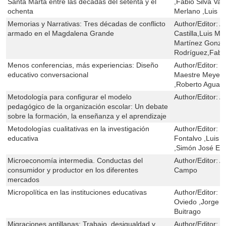
Santa Marta entre las décadas del setenta y el
,Fabio Silva Val
ochenta
Merlano ,Luis M
Memorias y Narrativas: Tres décadas de conflicto
Author/Editor:
A
armado en el Magdalena Grande
Castilla,Luis M
Martínez Gonzá
Rodríguez,Fabio 
Menos conferencias, más experiencias: Diseño
Author/Editor:
M
educativo conversacional
Maestre Meyer ,E
,Roberto Aguas
Metodología para configurar el modelo
Author/Editor:
A
pedagógico de la organización escolar: Un debate
sobre la formación, la enseñanza y el aprendizaje
Metodologías cualitativas en la investigación
Author/Editor:
I
educativa
Fontalvo ,Luis 
,Simón José Esm
Microeconomía intermedia. Conductas del
Author/Editor:
A
consumidor y productor en los diferentes
Campo
mercados
Micropolítica en las instituciones educativas
Author/Editor:
I
Oviedo ,Jorge 
Buitrago
Migraciones antillanas: Trabajo, desigualdad y
Author/Editor:
J