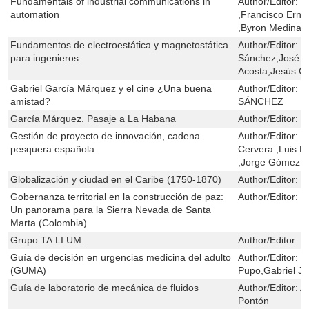
Fundamentals of industrial communications in
Author/Editor:
J
automation
,Francisco Ern
,Byron Medina 
Fundamentos de electroestática y magnetostática
Author/Editor:
J
para ingenieros
Sánchez,José H
Acosta,Jesús G
Gabriel García Márquez y el cine ¿Una buena
Author/Editor:
G
amistad?
SÁNCHEZ
García Márquez. Pasaje a La Habana
Author/Editor:
C
Gestión de proyecto de innovación, cadena
Author/Editor:
H
pesquera española
Cervera ,Luis 
,Jorge Gómez R
Globalización y ciudad en el Caribe (1750-1870)
Author/Editor:
E
Gobernanza territorial en la construcción de paz:
Author/Editor:
L
Un panorama para la Sierra Nevada de Santa
Marta (Colombia)
Grupo TA.LI.UM.
Author/Editor:
G
Guía de decisión en urgencias medicina del adulto
Author/Editor:
J
(GUMA)
Pupo,Gabriel J
Guía de laboratorio de mecánica de fluidos
Author/Editor:
A
Pontón