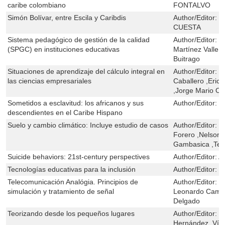
caribe colombiano
FONTALVO
Simón Bolívar, entre Escila y Caribdis
Author/Editor:
J
CUESTA
Sistema pedagógico de gestión de la calidad
Author/Editor:
M
(SPGC) en instituciones educativas
Martínez Valle 
Buitrago
Situaciones de aprendizaje del cálculo integral en
Author/Editor:
E
las ciencias empresariales
Caballero ,Eric
,Jorge Mario Or
Sometidos a esclavitud: los africanos y sus
Author/Editor:
C
descendientes en el Caribe Hispano
Suelo y cambio climático: Incluye estudio de casos
Author/Editor:
S
Forero ,Nelson V
Gambasica ,Teo
Suicide behaviors: 21st-century perspectives
Author/Editor:
A
Tecnologías educativas para la inclusión
Author/Editor:
M
Telecomunicación Analógia. Principios de
Author/Editor:
J
simulación y tratamiento de señal
Leonardo Camar
Delgado
Teorizando desde los pequeños lugares
Author/Editor:
R
Hernández ,Víc