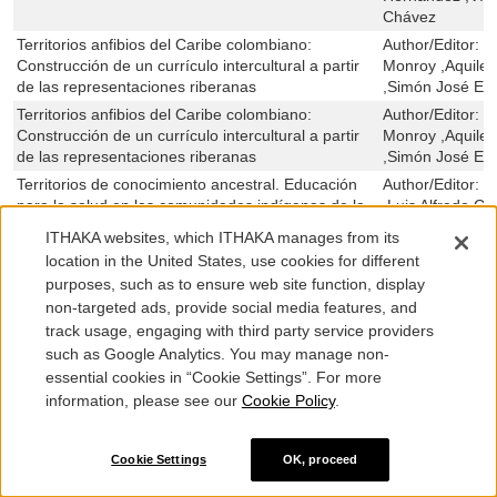
Chávez
Territorios anfibios del Caribe colombiano:
Author/Editor:
L
Construcción de un currículo intercultural a partir
Monroy ,Aquiles
de las representaciones riberanas
,Simón José Esm
Territorios anfibios del Caribe colombiano:
Author/Editor:
L
Construcción de un currículo intercultural a partir
Monroy ,Aquiles
de las representaciones riberanas
,Simón José Esm
Territorios de conocimiento ancestral. Educación
Author/Editor:
L
para la salud en las comunidades indígenas de la
,Luis Alfredo G
Sierra Nevada de Santa Marta
José Esmeral Ar
ITHAKA websites, which ITHAKA manages from its
Tres para una mesa (cuentos)
Author/Editor:
R
location in the United States, use cookies for different
,Guillermo Henr
purposes, such as to ensure web site function, display
Un acercamiento a la metacognición y la
Author/Editor:
E
non-targeted ads, provide social media features, and
comprensión lectora en estudiantes universitarios
Ceballos,Ligia 
track usage, engaging with third party service providers
de México y Colombia
Herrera Vázquez
such as Google Analytics. You may manage non-
Gómez,Hernán 
essential cookies in “Cookie Settings”. For more
Una generación emboscada: la emergencia de la
Author/Editor:
A
information, please see our
Cookie Policy
.
poesía testimonial frente a la violencia en
Colombia
Cookie Settings
OK, proceed
Una voz oculta: trazos, letras y poemas
Author/Editor:
E
Galvis