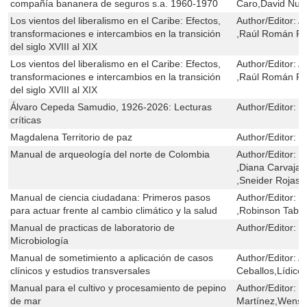
compañía bananera de seguros s.a. 1960-1970
Caro,David Num
Los vientos del liberalismo en el Caribe: Efectos,
Author/Editor:
A
transformaciones e intercambios en la transición
,Raúl Román R
del siglo XVIII al XIX
Los vientos del liberalismo en el Caribe: Efectos,
Author/Editor:
A
transformaciones e intercambios en la transición
,Raúl Román R
del siglo XVIII al XIX
Álvaro Cepeda Samudio, 1926-2026: Lecturas
Author/Editor:
F
críticas
Magdalena Territorio de paz
Author/Editor:
C
Manual de arqueología del norte de Colombia
Author/Editor:
W
,Diana Carvajal
,Sneider Rojas
Manual de ciencia ciudadana: Primeros pasos
Author/Editor:
L
para actuar frente al cambio climático y la salud
,Robinson Tabo
Manual de practicas de laboratorio de
Author/Editor:
J
Microbiología
Manual de sometimiento a aplicación de casos
Author/Editor:
A
clínicos y estudios transversales
Ceballos,Lídice
Manual para el cultivo y procesamiento de pepino
Author/Editor:
V
de mar
Martínez,Wensy