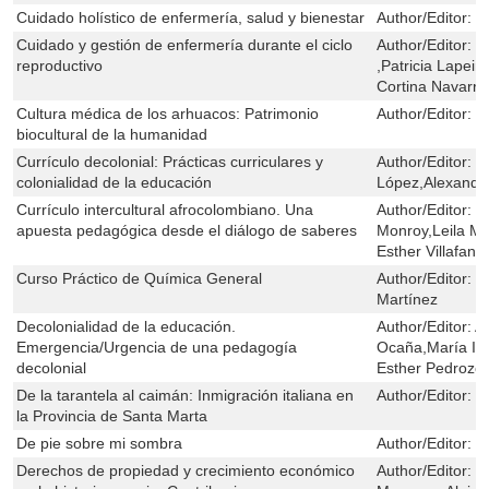
Cuidado holístico de enfermería, salud y bienestar
Author/Editor:
M
Cuidado y gestión de enfermería durante el ciclo
Author/Editor:
M
reproductivo
,Patricia Lapeir
Cortina Navarro
Cultura médica de los arhuacos: Patrimonio
Author/Editor:
E
biocultural de la humanidad
Currículo decolonial: Prácticas curriculares y
Author/Editor:
M
colonialidad de la educación
López,Alexande
Currículo intercultural afrocolombiano. Una
Author/Editor:
L
apuesta pedagógica desde el diálogo de saberes
Monroy,Leila Mil
Esther Villafana
Curso Práctico de Química General
Author/Editor:
M
Martínez
Decolonialidad de la educación.
Author/Editor:
A
Emergencia/Urgencia de una pedagogía
Ocaña,María Isa
decolonial
Esther Pedrozo
De la tarantela al caimán: Inmigración italiana en
Author/Editor:
J
la Provincia de Santa Marta
De pie sobre mi sombra
Author/Editor:
M
Derechos de propiedad y crecimiento económico
Author/Editor:
S