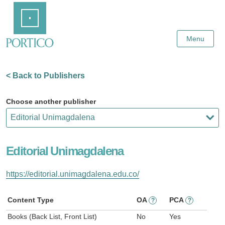
Skip
Home
to
Main
Content
Menu
< Back to Publishers
Choose another publisher
Editorial Unimagdalena
https://editorial.unimagdalena.edu.co/
Content Type
OA
PCA
?
?
Books (Back List, Front List)
No
Yes