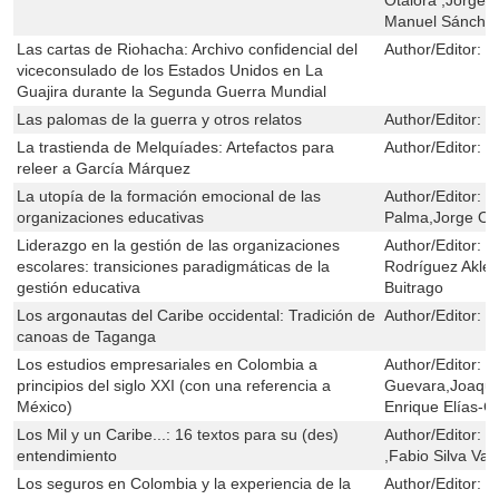
Manuel Sánchez
Las cartas de Riohacha: Archivo confidencial del
Author/Editor:
L
viceconsulado de los Estados Unidos en La
Guajira durante la Segunda Guerra Mundial
Las palomas de la guerra y otros relatos
Author/Editor:
F
La trastienda de Melquíades: Artefactos para
Author/Editor:
R
releer a García Márquez
La utopía de la formación emocional de las
Author/Editor:
O
organizaciones educativas
Palma,Jorge Os
Liderazgo en la gestión de las organizaciones
Author/Editor:
Á
escolares: transiciones paradigmáticas de la
Rodríguez Akle
gestión educativa
Buitrago
Los argonautas del Caribe occidental: Tradición de
Author/Editor:
W
canoas de Taganga
Los estudios empresariales en Colombia a
Author/Editor:
C
principios del siglo XXI (con una referencia a
Guevara,Joaquín
México)
Enrique Elías-C
Los Mil y un Caribe...: 16 textos para su (des)
Author/Editor:
J
entendimiento
,Fabio Silva Vall
Los seguros en Colombia y la experiencia de la
Author/Editor:
J