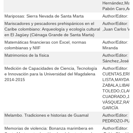
Hernández,Marin
Pabón Caro,Adr
Mariposas: Sierra Nevada de Santa Marta
Author/Editor:
E
Mariscadores y pescadores prehispánicos en el
Author/Editor:
D
Caribe colombiano: Arqueología y ecología cultural
,Juan Carlos Va
en El Jagüey (Ciénaga Grande de Santa Marta)
Matemáticas financieras con Excel, normas
Author/Editor:
P
colombianas y NIIF
Miranda
Matrimonios de la física
Author/Editor:
J
Sánchez,José H
Medición de Capacidades de Ciencia, Tecnología
Author/Editor:
G
e Innovación para la Universidad del Magdalena
CUENTAS,ERNE
2014-2015
LISTA,MAYDA 
ZABALA,LIBAR
TOLEDO,CLAUD
CUADRADO,JA
VÁSQUEZ,RAY 
GARCÍA
Melambo. Tradiciones e historias de Guamal
Author/Editor:
J
PEDROZO-PU
Memorias de violencia: Bonanza marimbera en
Author/Editor:
E