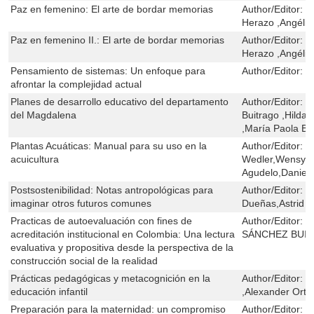
Paz en femenino: El arte de bordar memorias
Author/Editor:
I
Herazo ,Angélic
Paz en femenino II.: El arte de bordar memorias
Author/Editor:
I
Herazo ,Angélic
Pensamiento de sistemas: Un enfoque para
Author/Editor:
S
afrontar la complejidad actual
Planes de desarrollo educativo del departamento
Author/Editor:
J
del Magdalena
Buitrago ,Hilda
,María Paola Be
Plantas Acuáticas: Manual para su uso en la
Author/Editor:
Y
acuicultura
Wedler,Wensy V
Agudelo,Daniel
Postsostenibilidad: Notas antropológicas para
Author/Editor:
W
imaginar otros futuros comunes
Dueñas,Astrid 
Practicas de autoevaluación con fines de
Author/Editor:
J
acreditación institucional en Colombia: Una lectura
SÁNCHEZ BUI
evaluativa y propositiva desde la perspectiva de la
construcción social de la realidad
Prácticas pedagógicas y metacognición en la
Author/Editor:
J
educación infantil
,Alexander Orti
Preparación para la maternidad: un compromiso
Author/Editor:
M