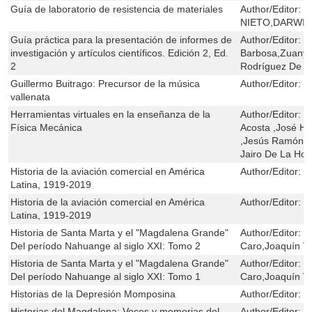
Guía de laboratorio de resistencia de materiales
Author/Editor:
G
NIETO,DARWI
Guía práctica para la presentación de informes de
Author/Editor:
C
investigación y artículos científicos. Edición 2, Ed.
Barbosa,Zuany 
2
Rodríguez De Áv
Guillermo Buitrago: Precursor de la música
Author/Editor:
É
vallenata
Herramientas virtuales en la enseñanza de la
Author/Editor:
J
Física Mecánica
Acosta ,José He
,Jesús Ramón B
Jairo De La Hoz 
Historia de la aviación comercial en América
Author/Editor:
J
Latina, 1919-2019
Historia de la aviación comercial en América
Author/Editor:
J
Latina, 1919-2019
Historia de Santa Marta y el "Magdalena Grande"
Author/Editor:
J
Del período Nahuange al siglo XXI: Tomo 2
Caro,Joaquín Vi
Historia de Santa Marta y el "Magdalena Grande"
Author/Editor:
J
Del período Nahuange al siglo XXI: Tomo 1
Caro,Joaquín Vi
Historias de la Depresión Momposina
Author/Editor:
E
Historias del Magdalena: Voces y memorias del
Author/Editor:
F