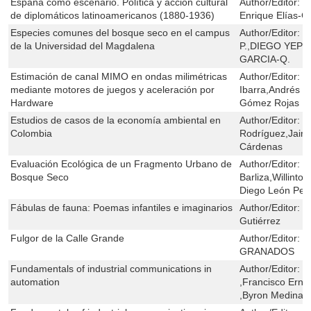
España como escenario. Política y acción cultural
Author/Editor:
P
de diplomáticos latinoamericanos (1880-1936)
Enrique Elías-C
Especies comunes del bosque seco en el campus
Author/Editor:
W
de la Universidad del Magdalena
P.,DIEGO YEP
GARCIA-Q.
Estimación de canal MIMO en ondas milimétricas
Author/Editor:
D
mediante motores de juegos y aceleración por
Ibarra,Andrés N
Hardware
Gómez Rojas
Estudios de casos de la economía ambiental en
Author/Editor:
E
Colombia
Rodríguez,Jaim
Cárdenas
Evaluación Ecológica de un Fragmento Urbano de
Author/Editor:
J
Bosque Seco
Barliza,Willint
Diego León Pel
Fábulas de fauna: Poemas infantiles e imaginarios
Author/Editor:
M
Gutiérrez
Fulgor de la Calle Grande
Author/Editor:
J
GRANADOS
Fundamentals of industrial communications in
Author/Editor:
J
automation
,Francisco Ern
,Byron Medina 