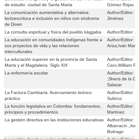
de estudio: ciudad de Santa Marta
Gómez Rojas ,M
La comunicación aumentativa y alternativa:
Author/Editor:
V
lectoescritura e inclusión en niños con síndrome
Jiménez
de Down
La consulta espiritual y física del pueblo kággaba
Author/Editor:
A
La educación en comunidades Indígenas frente a
Author/Editor:
S
sus proyectos de vida y las relaciones
Ariza,Iván Manu
interculturales
La educación superior en la provincia de Santa
Author/Editor:
J
Marta y el Magdalena: Siglo XIX
Caro,William R
La enfermería escolar
Author/Editor:
P
,Sheris de la C
Salazar
La Factura Cambiaria. Acercamiento teórico-
Author/Editor:
J
práctico
Subiroz
La función legislativa en Colombia: fundamentos,
Author/Editor:
C
principios y procedimientos
Martínez
La gestión directiva en las instituciones educativas
Author/Editor:
M
Albarracín ,Jo
Buitrago