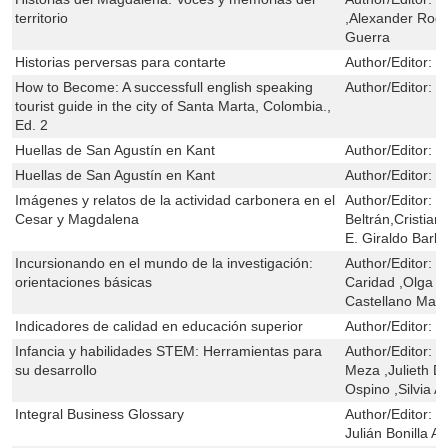
territorio
,Alexander Rodr
Guerra
Historias perversas para contarte
Author/Editor:
M
How to Become: A successfull english speaking
Author/Editor:
R
tourist guide in the city of Santa Marta, Colombia.,
Ed. 2
Huellas de San Agustín en Kant
Author/Editor:
J
Huellas de San Agustín en Kant
Author/Editor:
J
Imágenes y relatos de la actividad carbonera en el
Author/Editor:
E
Cesar y Magdalena
Beltrán,Cristian
E. Giraldo Barbo
Incursionando en el mundo de la investigación:
Author/Editor:
M
orientaciones básicas
Caridad ,Olga B
Castellano Mart
Indicadores de calidad en educación superior
Author/Editor:
J
Infancia y habilidades STEM: Herramientas para
Author/Editor:
L
su desarrollo
Meza ,Julieth 
Ospino ,Silvia A
Integral Business Glossary
Author/Editor:
R
Julián Bonilla A