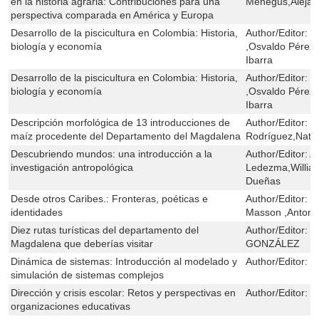
en la historia agraria: Contribuciones para una
Menegus,Alejand
perspectiva comparada en América y Europa
Desarrollo de la piscicultura en Colombia: Historia,
Author/Editor:
P
biología y economía
,Osvaldo Pérez 
Ibarra
Desarrollo de la piscicultura en Colombia: Historia,
Author/Editor:
P
biología y economía
,Osvaldo Pérez 
Ibarra
Descripción morfológica de 13 introducciones de
Author/Editor:
C
maíz procedente del Departamento del Magdalena
Rodríguez,Nath
Descubriendo mundos: una introducción a la
Author/Editor:
A
investigación antropológica
Ledezma,Willia
Dueñas
Desde otros Caribes.: Fronteras, poéticas e
Author/Editor:
M
identidades
Masson ,Antonin
Diez rutas turísticas del departamento del
Author/Editor:
R
Magdalena que deberías visitar
GONZÁLEZ
Dinámica de sistemas: Introducción al modelado y
Author/Editor:
S
simulación de sistemas complejos
Dirección y crisis escolar: Retos y perspectivas en
Author/Editor:
J
organizaciones educativas