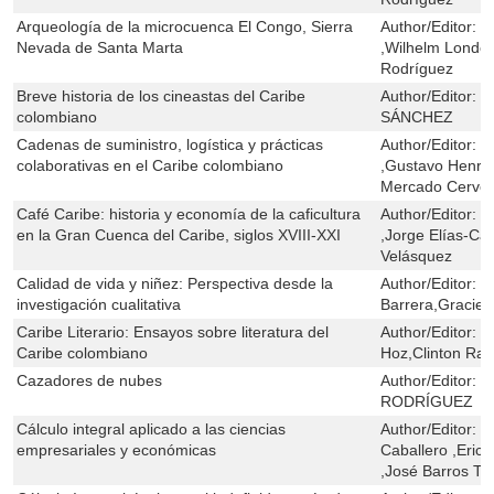
Arqueología de la microcuenca El Congo, Sierra
Author/Editor:
J
Nevada de Santa Marta
,Wilhelm Londoñ
Rodríguez
Breve historia de los cineastas del Caribe
Author/Editor:
G
colombiano
SÁNCHEZ
Cadenas de suministro, logística y prácticas
Author/Editor:
V
colaborativas en el Caribe colombiano
,Gustavo Henrí
Mercado Cerve
Café Caribe: historia y economía de la caficultura
Author/Editor:
J
en la Gran Cuenca del Caribe, siglos XVIII-XXI
,Jorge Elías-Ca
Velásquez
Calidad de vida y niñez: Perspectiva desde la
Author/Editor:
M
investigación cualitativa
Barrera,Graciel
Caribe Literario: Ensayos sobre literatura del
Author/Editor:
J
Caribe colombiano
Hoz,Clinton Ram
Cazadores de nubes
Author/Editor:
J
RODRÍGUEZ
Cálculo integral aplicado a las ciencias
Author/Editor:
E
empresariales y económicas
Caballero ,Eric
,José Barros Tr