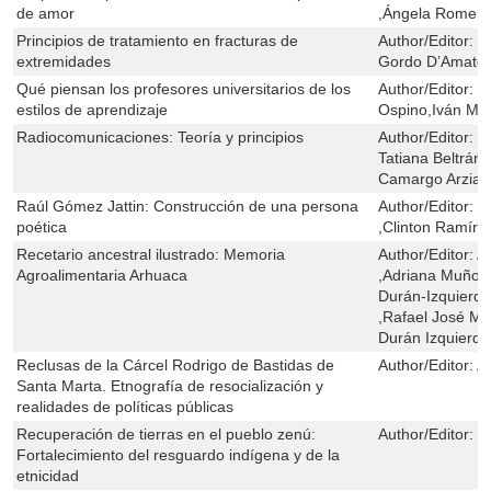
de amor
,Ángela Romer
Principios de tratamiento en fracturas de
Author/Editor:
R
extremidades
Gordo D’Amato
Qué piensan los profesores universitarios de los
Author/Editor:
E
estilos de aprendizaje
Ospino,Iván Ma
Radiocomunicaciones: Teoría y principios
Author/Editor:
J
Tatiana Beltrá
Camargo Arzia
Raúl Gómez Jattin: Construcción de una persona
Author/Editor:
T
poética
,Clinton Ramíre
Recetario ancestral ilustrado: Memoria
Author/Editor:
A
Agroalimentaria Arhuaca
,Adriana Muñoz
Durán-Izquierd
,Rafael José Mi
Durán Izquierdo
Reclusas de la Cárcel Rodrigo de Bastidas de
Author/Editor:
A
Santa Marta. Etnografía de resocialización y
realidades de políticas públicas
Recuperación de tierras en el pueblo zenú:
Author/Editor:
D
Fortalecimiento del resguardo indígena y de la
etnicidad