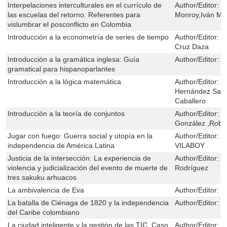
Interpelaciones interculturales en el currículo de
Author/Editor:
L
las escuelas del retorno: Referentes para
Monroy,Iván Ma
vislumbrar el posconflicto en Colombia
Introducción a la econometría de series de tiempo
Author/Editor:
R
Cruz Daza
Introducción a la gramática inglesa: Guía
Author/Editor:
P
gramatical para hispanoparlantes
Introducción a la lógica matemática
Author/Editor:
J
Hernández Sast
Caballero
Introducción a la teoría de conjuntos
Author/Editor:
D
González ,Rober
Jugar con fuego: Guerra social y utopía en la
Author/Editor:
S
independencia de América Latina
VILABOY
Justicia de la intersección: La experiencia de
Author/Editor:
G
violencia y judicialización del evento de muerte de
Rodríguez
tres sakuku arhuacos
La ambivalencia de Eva
Author/Editor:
J
La batalla de Ciénaga de 1820 y la independencia
Author/Editor:
J
del Caribe colombiano
La ciudad inteligente y la gestión de las TIC. Caso
Author/Editor:
L