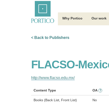
Skip
Home
to
Main
Content
Why Portico
Our work
< Back to Publishers
FLACSO-Mexic
http://www.flacso.edu.mx/
Content Type
OA
?
Books (Back List, Front List)
No