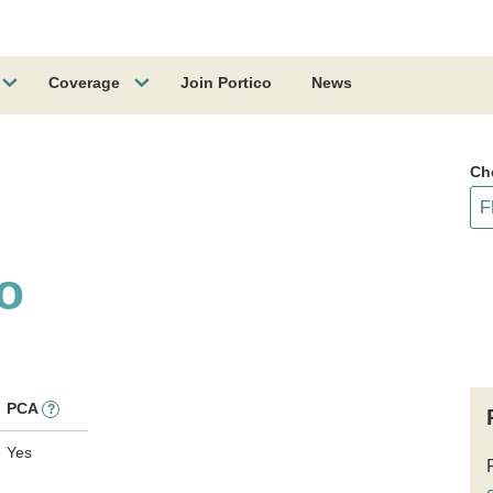
Coverage
Join Portico
News
Ch
o
PCA
?
Yes