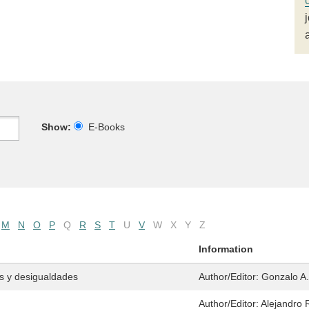
Show:
E-Books
M
N
O
P
Q
R
S
T
U
V
W
X
Y
Z
Information
as y desigualdades
Author/Editor:
Gonzalo A.
Author/Editor:
Alejandro 