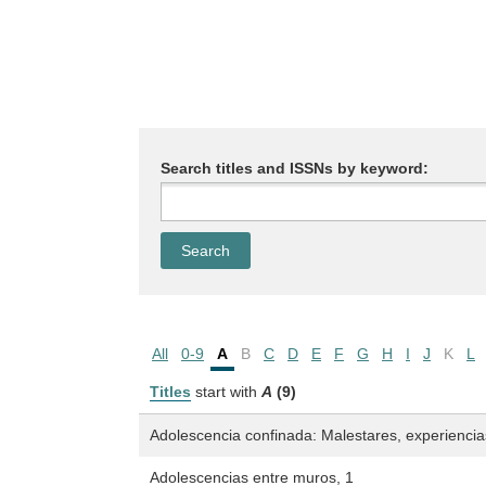
Search titles and ISSNs by keyword:
All
0-9
A
B
C
D
E
F
G
H
I
J
K
L
Titles
start with
A
(9)
Adolescencia confinada: Malestares, experienci
Adolescencias entre muros, 1