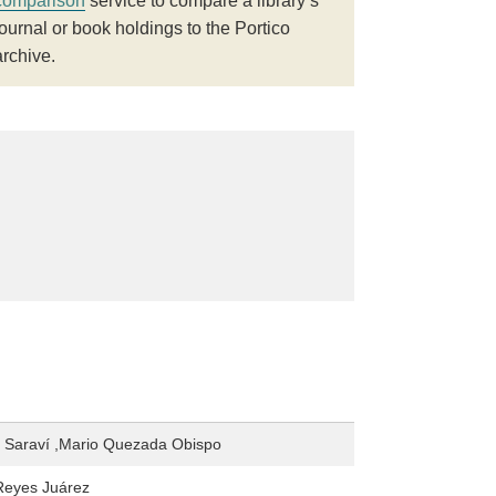
comparison
service to compare a library’s
journal or book holdings to the Portico
archive.
 Saraví ,Mario Quezada Obispo
Reyes Juárez