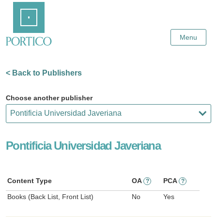
Skip
Home
to
Main
Content
Menu
< Back to Publishers
Choose another publisher
Pontificia Universidad Javeriana
Content Type
OA
PCA
?
?
Books (Back List, Front List)
No
Yes