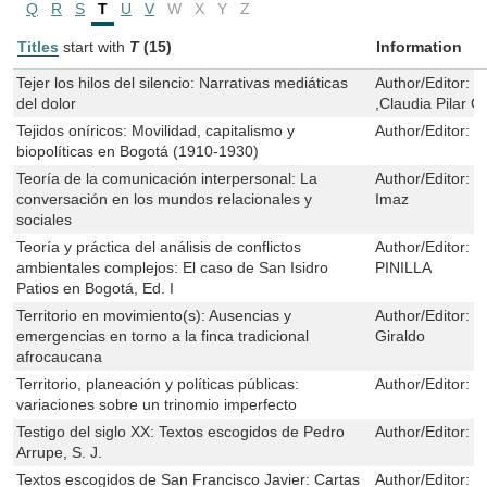
Q
R
S
T
U
V
W
X
Y
Z
Titles
start with
T
(15)
Information
Tejer los hilos del silencio: Narrativas mediáticas
Author/Editor:
P
del dolor
,Claudia Pilar G
Tejidos oníricos: Movilidad, capitalismo y
Author/Editor:
S
biopolíticas en Bogotá (1910-1930)
Teoría de la comunicación interpersonal: La
Author/Editor:
J
conversación en los mundos relacionales y
Imaz
sociales
Teoría y práctica del análisis de conflictos
Author/Editor:
H
ambientales complejos: El caso de San Isidro
PINILLA
Patios en Bogotá, Ed. I
Territorio en movimiento(s): Ausencias y
Author/Editor:
I
emergencias en torno a la finca tradicional
Giraldo
afrocaucana
Territorio, planeación y políticas públicas:
Author/Editor:
J
variaciones sobre un trinomio imperfecto
Testigo del siglo XX: Textos escogidos de Pedro
Author/Editor:
R
Arrupe, S. J.
Textos escogidos de San Francisco Javier: Cartas
Author/Editor:
S