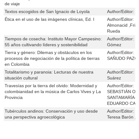
de viaje
Textos escogidos de San Ignacio de Loyola
Author/Editor:
S
Ética en el uso de las imágenes clínicas, Ed. I
Author/Editor:
L
Almonacid ,Fri
Rueda
Tiempos de cosecha: Instituto Mayor Campesino:
Author/Editor:
N
55 años cultivando líderes y sostenibilidad
Gómez
Tierra y género: Dilemas y obstáculos en los
Author/Editor:
M
procesos de negociación de la política de tierras
SAÑUDO PAZO
en Colombia
Totalitarismo y paranoia: Lecturas de nuestra
Author/Editor:
L
situación cultural
Suárez
Travesías por la tierra del olvido: Modernidad y
Author/Editor:
M
colombianidad en la música de Carlos Vives y La
SEBASTIÁN OC
Provincia
SANTAMARÍA-
EDUARDO CAT
Tubérculos andinos: Conservación y uso desde
Author/Editor:
N
una perspectiva agroecológica
Teresa Barón ,