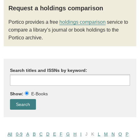
Request a holdings comparison
Portico provides a free
holdings comparison
service to
compare a library’s journal or book holdings to the
Portico archive.
Search titles and ISSNs by keyword:
Show:
E-Books
All
0-9
A
B
C
D
E
F
G
H
I
J
K
L
M
N
O
P