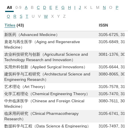
All
0-9
A
B
C
D
E
F
G
H
I
J
K
L
M
N
O
P
Q
R
S
T
U
V
W
X
Y
Z
Titles
(43)
ISSN
新医药（Advanced Medicine）
3105-6725, 310
衰老与再生医学（Aging and Regenerative
3105-6849, 310
Medicine）
农业科技研究与创新（Agricultural Science and
3081-1376, 308
Technology Research and Innovation）
实用外科创新（Applied Surgical Innovations）
3105-6644, 310
建筑科学与工程研究（Architectural Science and
3080-8065, 308
Engineering Research）
艺术理论（Art Theory）
3105-7578, 310
化学工程理论（Chemical Engineering Theory）
3105-7470, 310
中外临床医学（Chinese and Foreign Clinical
3080-7611, 308
Medicine）
临床用药研究（Clinical Pharmacotherapy
3105-6741, 31
Research）
数据科学与工程（Data Science & Engineering）
3105-7497, 310