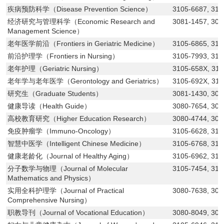
疾病预防科学（Disease Prevention Science）
3105-6687, 310
经济研究与管理科学（Economic Research and
3081-1457, 308
Management Science）
老年医学前沿（Frontiers in Geriatric Medicine）
3105-6865, 310
前沿护理学（Frontiers in Nursing）
3105-7993, 310
老年护理（Geriatric Nursing）
3105-658X, 31
老年学与老年医学（Gerontology and Geriatrics）
3105-692X, 31
研究生（Graduate Students）
3081-1430, 308
健康导读（Health Guide）
3080-7654, 308
高校教育研究（Higher Education Research）
3080-4744, 308
免疫肿瘤学（Immuno-Oncology）
3105-6628, 310
智慧中医学（Intelligent Chinese Medicine）
3105-6768, 310
健康老龄化（Journal of Healthy Aging）
3105-6962, 310
分子数学与物理（Journal of Molecular
3105-7454, 310
Mathematics and Physics）
实用全科护理学（Journal of Practical
3080-7638, 308
Comprehensive Nursing）
职教导刊（Journal of Vocational Education）
3080-8049, 308