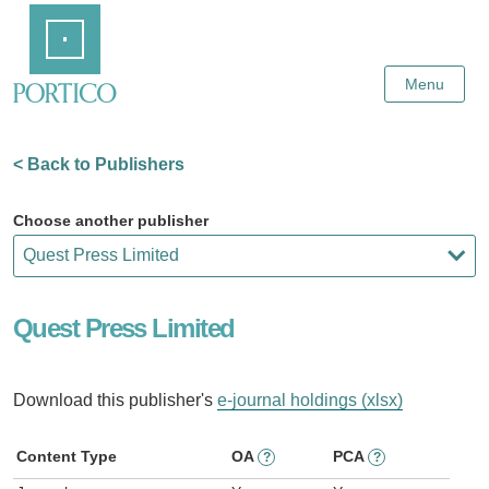
Skip
Home
to
Main
Content
Menu
< Back to Publishers
Choose another publisher
Quest Press Limited
Download this publisher's
e-journal holdings (xlsx)
Content Type
OA
PCA
?
?