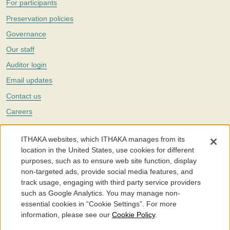
For participants
Preservation policies
Governance
Our staff
Auditor login
Email updates
Contact us
Careers
Twitter
ITHAKA websites, which ITHAKA manages from its
The Portico digital preservation service is part of
ITHAKA
, a nonprofit
location in the United States, use cookies for different
with a mission to improve access to knowledge and education for people
purposes, such as to ensure web site function, display
around the world. We believe education is key to the wellbeing of
non-targeted ads, provide social media features, and
individuals and society, and we work to make it more effective and
affordable.
track usage, engaging with third party service providers
such as Google Analytics. You may manage non-
©2005-2026. Portico® and ITHAKA® are trademarks of ITHAKA
essential cookies in “Cookie Settings”. For more
information, please see our
Cookie Policy
.
Portico.org
Terms and Conditions of Use