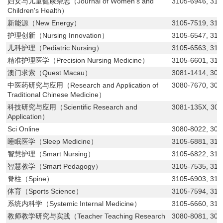
妇女与儿童健康杂志（Journal of Women's and
3105-6946, 310
Children's Health）
新能源（New Energy）
3105-7519, 310
护理创新（Nursing Innovation）
3105-6547, 310
儿科护理（Pediatric Nursing）
3105-6563, 310
精准护理医学（Precision Nursing Medicine）
3105-6601, 31
澳门求索（Quest Macau）
3081-1414, 308
中医药研究与应用（Research and Application of
3080-7670, 308
Traditional Chinese Medicine）
科技研究与应用（Scientific Research and
3081-135X, 30
Application）
Sci Online
3080-8022, 308
睡眠医学（Sleep Medicine）
3105-6881, 31
智慧护理（Smart Nursing）
3105-6822, 310
智慧教学（Smart Pedagogy）
3105-7535, 310
脊柱（Spine）
3105-6903, 310
体育（Sports Science）
3105-7594, 310
系统内科学（Systemic Internal Medicine）
3105-6660, 310
教师教学研究与实践（Teacher Teaching Research
3080-8081, 30